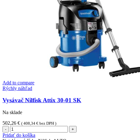
Add to compare
Rýchly náhľad
Vysávač Nilfisk Attix 30-01 SK
Na sklade
502,26
€
(
408,34
€
bez DPH )
množstvo
Vysávač
Pridať do košíka
Nilfisk