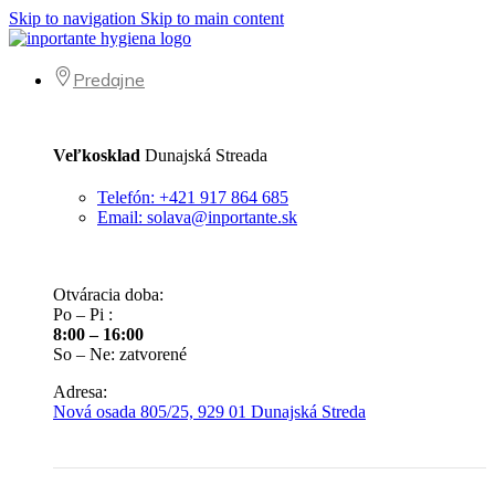
Skip to navigation
Skip to main content
Predajne
Veľkosklad
Dunajská Streada
Telefón: +421 917 864 685
Email: solava@inportante.sk
Otváracia doba:
Po – Pi :
8:00 – 16:00
So – Ne: zatvorené
Adresa:
Nová osada 805/25, 929 01 Dunajská Streda