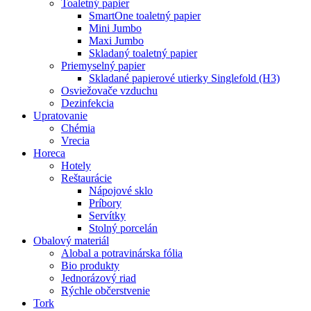
Toaletný papier
SmartOne toaletný papier
Mini Jumbo
Maxi Jumbo
Skladaný toaletný papier
Priemyselný papier
Skladané papierové utierky Singlefold (H3)
Osviežovače vzduchu
Dezinfekcia
Upratovanie
Chémia
Vrecia
Horeca
Hotely
Reštaurácie
Nápojové sklo
Príbory
Servítky
Stolný porcelán
Obalový materiál
Alobal a potravinárska fólia
Bio produkty
Jednorázový riad
Rýchle občerstvenie
Tork