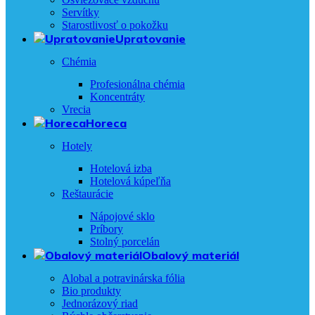
Servítky
Starostlivosť o pokožku
Upratovanie
Chémia
Profesionálna chémia
Koncentráty
Vrecia
Horeca
Hotely
Hotelová izba
Hotelová kúpeľňa
Reštaurácie
Nápojové sklo
Príbory
Stolný porcelán
Obalový materiál
Alobal a potravinárska fólia
Bio produkty
Jednorázový riad