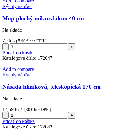
Add to compare
Rýchly náhľad
Mop plochý mikrovlákno 40 cm
Na sklade
7,26
€
(
5,90
€
bez DPH )
množstvo
Mop
Pridať do košíka
plochý
Katalógové číslo:
172047
mikrovlákno
40
Add to compare
cm
Rýchly náhľad
Násada hliníková, teleskopická 170 cm
Na sklade
17,59
€
(
14,30
€
bez DPH )
množstvo
Násada
Pridať do košíka
hliníková,
Katalógové číslo:
172043
teleskopická
170