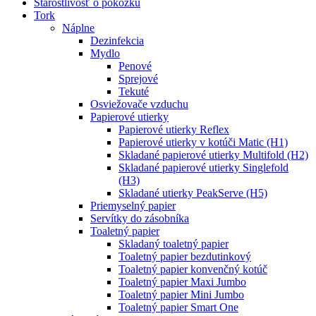
Starostlivosť o pokožku
Tork
Náplne
Dezinfekcia
Mydlo
Penové
Sprejové
Tekuté
Osviežovače vzduchu
Papierové utierky
Papierové utierky Reflex
Papierové utierky v kotúči Matic (H1)
Skladané papierové utierky Multifold (H2)
Skladané papierové utierky Singlefold
(H3)
Skladané utierky PeakServe (H5)
Priemyselný papier
Servítky do zásobníka
Toaletný papier
Skladaný toaletný papier
Toaletný papier bezdutinkový
Toaletný papier konvenčný kotúč
Toaletný papier Maxi Jumbo
Toaletný papier Mini Jumbo
Toaletný papier Smart One