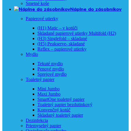
Smetné koše
Náplne do zásobníkov
Papierové utierky
(H1) Matic – v kotúči
Skladané papierové utierky Multifold (H2)
(H3) Singlefold – skladané
(H5) Peakserve- skladané
Reflex – papierové utierky
Mydlo
Tekuté mydlo
Penové mydlo
Sprejové mydlo
Toaletný papier
Mini Jumbo
Maxi Jumbo
SmartOne toaletný papier
Toaletný papier bezdutinkový
Konvenčný kotúč
Skladaný toaletný papier
Dezinfekcia
Priemyselný papier
Osviežovače vzduchu