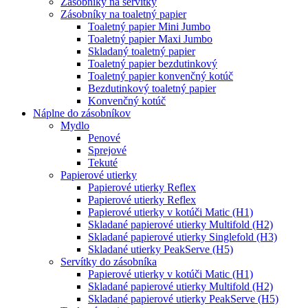
Zásobníky na servítky
Zásobníky na toaletný papier
Toaletný papier Mini Jumbo
Toaletný papier Maxi Jumbo
Skladaný toaletný papier
Toaletný papier bezdutinkový
Toaletný papier konvenčný kotúč
Bezdutinkový toaletný papier
Konvenčný kotúč
Náplne do zásobníkov
Mydlo
Penové
Sprejové
Tekuté
Papierové utierky
Papierové utierky Reflex
Papierové utierky Reflex
Papierové utierky v kotúči Matic (H1)
Skladané papierové utierky Multifold (H2)
Skladané papierové utierky Singlefold (H3)
Skladané utierky PeakServe (H5)
Servítky do zásobníka
Papierové utierky v kotúči Matic (H1)
Skladané papierové utierky Multifold (H2)
Skladané papierové utierky PeakServe (H5)