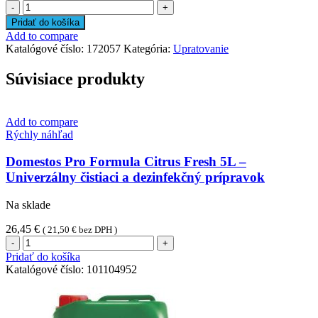
množstvo
Hliníková
Pridať do košíka
násada
Add to compare
140
Katalógové číslo:
172057
Kategória:
Upratovanie
cm
Súvisiace produkty
Add to compare
Rýchly náhľad
Domestos Pro Formula Citrus Fresh 5L –
Univerzálny čistiaci a dezinfekčný prípravok
Na sklade
26,45
€
(
21,50
€
bez DPH )
množstvo
Domestos
Pridať do košíka
Pro
Katalógové číslo:
101104952
Formula
Citrus
Fresh
5L