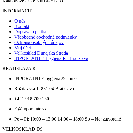
Katalógové číslo:
Nilfisk-ALTO
Attix
30-
INFORMÁCIE
01
SK
O nás
Kontakt
Doprava a platba
Všeobecné obchodné podmienky
Ochrana osobných údajov
Môj účet
Veľkosklad Dunajská Streda
INPORTANTE Hygiena R1 Bratislava
BRATISLAVA R1
INPORATNTE hygiena & horeca
Rožňavská 1, 831 04 Bratislava
+421 918 700 130
r1@inportante.sk
Po – Pi: 10:00 – 13:00 14:00 – 18:00 So – Ne: zatvorené
VEĽKOSKLAD DS