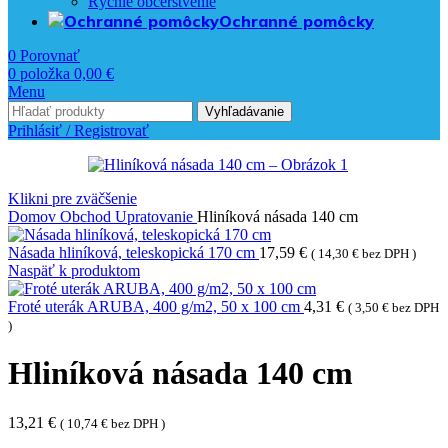
Rýchle občerstvenie
Ochranné pomôcky
0
Porovnať
0
položka
0,00
€
Menu
Vyhľadávanie
Prihlásiť / Registrovať
Klikni pre zväčšenie
Domov
Obchod
Upratovanie
Hliníková násada 140 cm
Násada hliníková, teleskopická 170 cm
17,59
€
(
14,30
€
bez DPH )
Naspäť k produktom
Froté uterák ARUBA, 400 g/m2, 50 x 100 cm
4,31
€
(
3,50
€
bez DPH
)
Hliníková násada 140 cm
13,21
€
(
10,74
€
bez DPH )