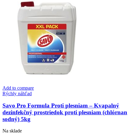
cm
Add to compare
Rýchly náhľad
Savo Pro Formula Proti plesniam – Kvapalný
dezinfekčný prostriedok proti plesniam (chlórnan
sodný) 5kg
Na sklade