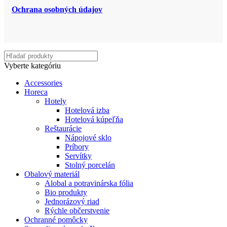
Ochrana osobných údajov
Vyberte kategóriu
Accessories
Horeca
Hotely
Hotelová izba
Hotelová kúpeľňa
Reštaurácie
Nápojové sklo
Príbory
Servítky
Stolný porcelán
Obalový materiál
Alobal a potravinárska fólia
Bio produkty
Jednorázový riad
Rýchle občerstvenie
Ochranné pomôcky