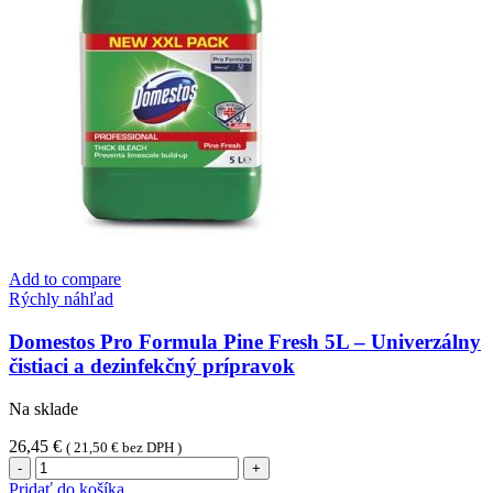
-
Univerzálny
čistiaci
a
dezinfekčný
prípravok
Add to compare
Rýchly náhľad
Domestos Pro Formula Pine Fresh 5L – Univerzálny
čistiaci a dezinfekčný prípravok
Na sklade
26,45
€
(
21,50
€
bez DPH )
množstvo
Domestos
Pridať do košíka