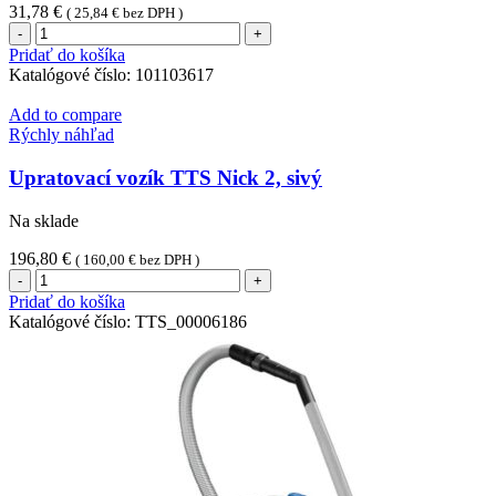
31,78
€
(
25,84
€
bez DPH )
množstvo
Savo
Pridať do košíka
Pro
Katalógové číslo:
101103617
Formula
Proti
Add to compare
plesniam
Rýchly náhľad
-
Kvapalný
Upratovací vozík TTS Nick 2, sivý
dezinfekčný
prostriedok
Na sklade
proti
plesniam
196,80
€
(
160,00
€
bez DPH )
(chlórnan
množstvo
sodný)
Upratovací
Pridať do košíka
5kg
vozík
Katalógové číslo:
TTS_00006186
TTS
Nick
2,
sivý