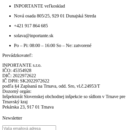
INPORTANTE veľkosklad
Nová osada 805/25, 929 01 Dunajská Streda
+421 917 864 685
solava@inportante.sk
Po – Pi: 08:00 – 16:00 So – Ne: zatvorené
Prevádzkovateľ:
INPORTANTE s.r.o.
IČO: 45354928
DIČ: 2022972622
IČ DPH: SK2022972622
podľa §4 Zapísaná na Trnava, odd. Sro, vl.č.24953/T
Dozorný orgán:
Inšpektorát Slovenskej obchodnej inšpekcie so sídlom v Trnave pre
Trnavský kraj
Pekárska 23, 917 01 Trnava
Newsletter