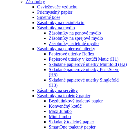
Zásobníky
Osviežovače vzduchu
Priemyselný papier
Smetné koše
Zásobníky na dezinfekciu
Zásobníky na mydlo
Zásobníky na penové mydlo
Zásobníky na sprejové mydlo
Zásobníky na tekuté mydlo
Zásobníky na papierové utierky
Papierové utierky Reflex
Papierové utierky v kotúči Matic (H1)
Skladané papierové utierky Multifold (H2)
Skladané papierové utierky PeakServe
(H5)
Skladané papierové utierky Singlefold
(H3)
Zásobníky na servítky
Zásobníky na toaletný papier
Bezdutinkový toaletný papier
Konvenčný kotúč
Maxi Jumbo
Mini Jumbo
Skladaný toaletný papier
SmartOne toaletný papier