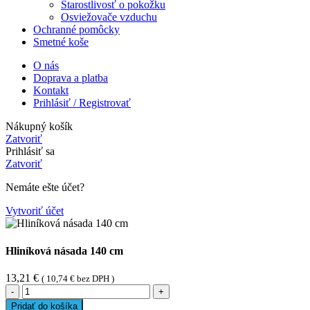
Starostlivosť o pokožku
Osviežovače vzduchu
Ochranné pomôcky
Smetné koše
O nás
Doprava a platba
Kontakt
Prihlásiť / Registrovať
Nákupný košík
Zatvoriť
Prihlásiť sa
Zatvoriť
Nemáte ešte účet?
Vytvoriť účet
Hliníková násada 140 cm
13,21
€
(
10,74
€
bez DPH )
množstvo
Hliníková
Pridať do košíka