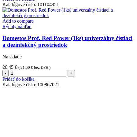
Pro
Katalógové číslo:
101104951
Formula
Pine
Fresh
Add to compare
5L
Rýchly náhľad
-
Univerzálny
Domestos Prof. Red Power (1ks) univerzálny čistiaci
čistiaci
a dezinfekčný prostriedok
a
dezinfekčný
Na sklade
prípravok
26,45
€
(
21,50
€
bez DPH )
množstvo
Domestos
Pridať do košíka
Prof.
Katalógové číslo:
100867021
Red
Power
(1ks)
univerzálny
čistiaci
a
dezinfekčný
prostriedok