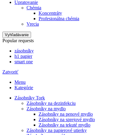
Upratovanie
Chémia
Koncentráty
Profesionálna chémia
Vrecia
Vyhľadávanie
Popular requests
zásobníky
h1 papier
smart one
Zatvoriť
Menu
Kategórie
Zásobníky Tork
Zásobníky na dezinfekciu
Zásobníky na mydlo
Zásobníky na penové mydlo
Zásobníky na sprejové mydlo
Zásobníky na tekuté mydlo
Zásobníky na papierové utierky