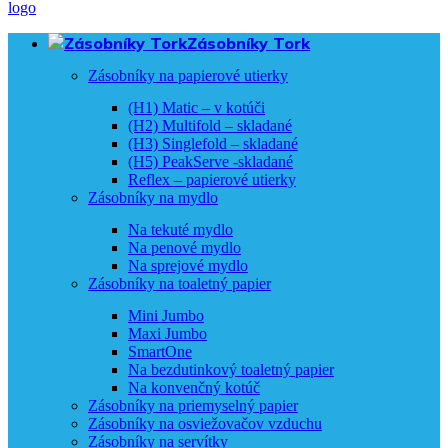
Zásobníky Tork
Zásobníky na papierové utierky
(H1) Matic – v kotúči
(H2) Multifold – skladané
(H3) Singlefold – skladané
(H5) PeakServe -skladané
Reflex – papierové utierky
Zásobníky na mydlo
Na tekuté mydlo
Na penové mydlo
Na sprejové mydlo
Zásobníky na toaletný papier
Mini Jumbo
Maxi Jumbo
SmartOne
Na bezdutinkový toaletný papier
Na konvenčný kotúč
Zásobníky na priemyselný papier
Zásobníky na osviežovačov vzduchu
Zásobníky na servítky