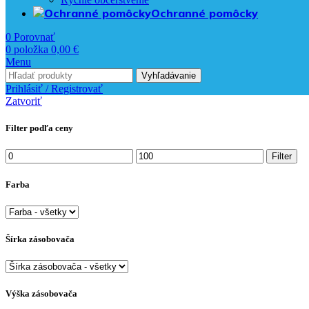
Ochranné pomôcky
0
Porovnať
0
položka
0,00
€
Menu
Vyhľadávanie
Prihlásiť / Registrovať
Zatvoriť
Filter podľa ceny
Minimálna
Maximálna
Filter
cena
cena
Farba
Šírka zásobovača
Výška zásobovača