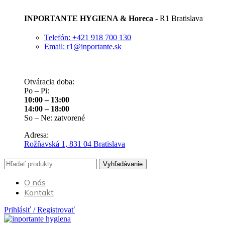
INPORTANTE HYGIENA & Horeca -
R1 Bratislava
Telefón: +421 918 700 130
Email: r1@inportante.sk
Otváracia doba:
Po – Pi:
10:00 – 13:00
14:00 – 18:00
So – Ne: zatvorené
Adresa:
Rožňavská 1, 831 04 Bratislava
Vyhľadávanie
O nás
Kontakt
Prihlásiť / Registrovať