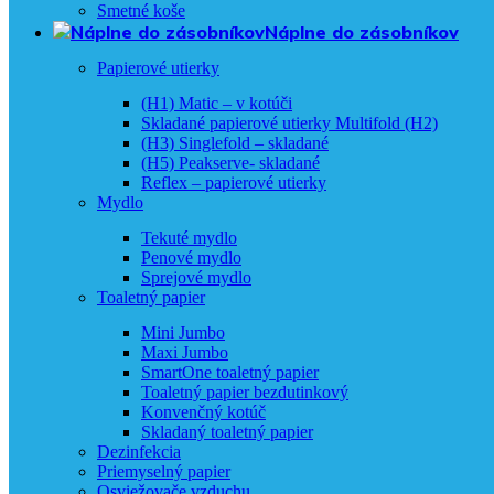
Smetné koše
Náplne do zásobníkov
Papierové utierky
(H1) Matic – v kotúči
Skladané papierové utierky Multifold (H2)
(H3) Singlefold – skladané
(H5) Peakserve- skladané
Reflex – papierové utierky
Mydlo
Tekuté mydlo
Penové mydlo
Sprejové mydlo
Toaletný papier
Mini Jumbo
Maxi Jumbo
SmartOne toaletný papier
Toaletný papier bezdutinkový
Konvenčný kotúč
Skladaný toaletný papier
Dezinfekcia
Priemyselný papier
Osviežovače vzduchu