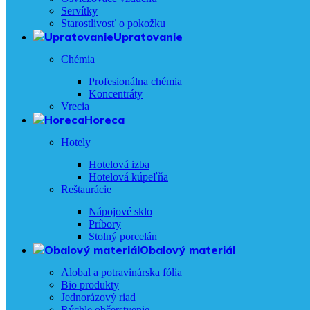
Servítky
Starostlivosť o pokožku
Upratovanie
Chémia
Profesionálna chémia
Koncentráty
Vrecia
Horeca
Hotely
Hotelová izba
Hotelová kúpeľňa
Reštaurácie
Nápojové sklo
Príbory
Stolný porcelán
Obalový materiál
Alobal a potravinárska fólia
Bio produkty
Jednorázový riad
Rýchle občerstvenie