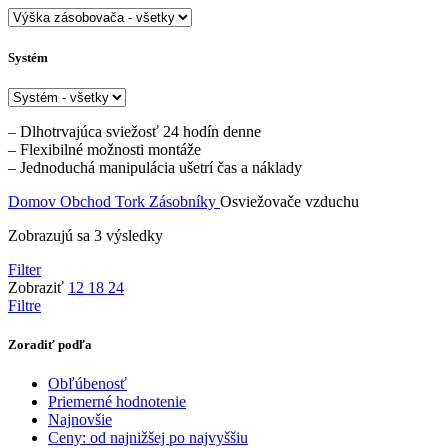
Systém
– Dlhotrvajúca sviežosť 24 hodín denne
– Flexibilné možnosti montáže
– Jednoduchá manipulácia ušetrí čas a náklady
Domov
Obchod
Tork
Zásobníky
Osviežovače vzduchu
Zobrazujú sa 3 výsledky
Filter
Zobraziť
12
18
24
Filtre
Zoradiť podľa
Obľúbenosť
Priemerné hodnotenie
Najnovšie
Ceny: od najnižšej po najvyššiu