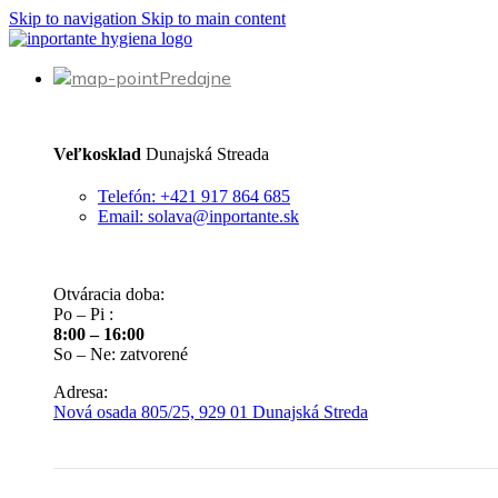
Skip to navigation
Skip to main content
Predajne
Veľkosklad
Dunajská Streada
Telefón: +421 917 864 685
Email: solava@inportante.sk
Otváracia doba:
Po – Pi :
8:00 – 16:00
So – Ne: zatvorené
Adresa:
Nová osada 805/25, 929 01 Dunajská Streda