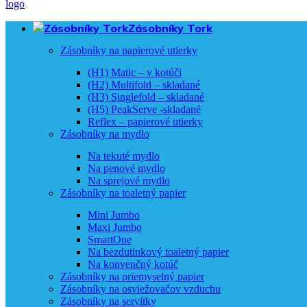
Zásobníky Tork
Zásobníky na papierové utierky
(H1) Matic – v kotúči
(H2) Multifold – skladané
(H3) Singlefold – skladané
(H5) PeakServe -skladané
Reflex – papierové utierky
Zásobníky na mydlo
Na tekuté mydlo
Na penové mydlo
Na sprejové mydlo
Zásobníky na toaletný papier
Mini Jumbo
Maxi Jumbo
SmartOne
Na bezdutinkový toaletný papier
Na konvenčný kotúč
Zásobníky na priemyselný papier
Zásobníky na osviežovačov vzduchu
Zásobníky na servítky