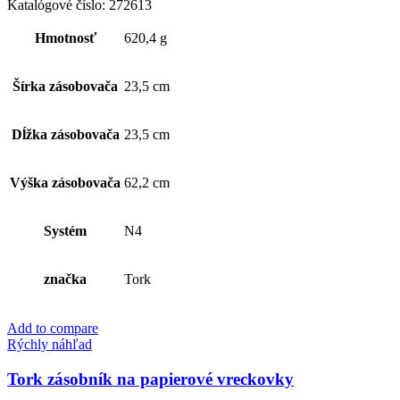
Xpressnap®
Katalógové číslo:
272613
Tabletop
zásobník
Hmotnosť
620,4 g
na
servítky
Šírka zásobovača
23,5 cm
Dĺžka zásobovača
23,5 cm
Výška zásobovača
62,2 cm
Systém
N4
značka
Tork
Add to compare
Rýchly náhľad
Tork zásobník na papierové vreckovky