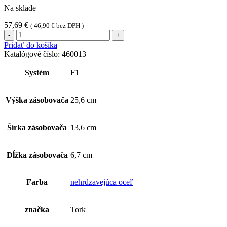
Na sklade
57,69
€
(
46,90
€
bez DPH )
množstvo
Tork
Pridať do košíka
zásobník
Katalógové číslo:
460013
na
papierové
Systém
F1
vreckovky
Výška zásobovača
25,6 cm
Šírka zásobovača
13,6 cm
Dĺžka zásobovača
6,7 cm
Farba
nehrdzavejúca oceľ
značka
Tork