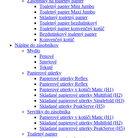
Zásobníky na toaletný papier
Toaletný papier Mini Jumbo
Toaletný papier Maxi Jumbo
Skladaný toaletný papier
Toaletný papier bezdutinkový
Toaletný papier konvenčný kotúč
Bezdutinkový toaletný papier
Konvenčný kotúč
Náplne do zásobníkov
Mydlo
Penové
Sprejové
Tekuté
Papierové utierky
Papierové utierky Reflex
Papierové utierky Reflex
Papierové utierky v kotúči Matic (H1)
Skladané papierové utierky Multifold (H2)
Skladané papierové utierky Singlefold (H3)
Skladané utierky PeakServe (H5)
Servítky do zásobníka
Papierové utierky v kotúči Matic (H1)
Skladané papierové utierky Multifold (H2)
Skladané papierové utierky PeakServe (H5)
Toaletný papier