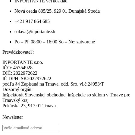
INPORTANTE veľkosklad
Nová osada 805/25, 929 01 Dunajská Streda
+421 917 864 685
solava@inportante.sk
Po – Pi: 08:00 – 16:00 So – Ne: zatvorené
Prevádzkovateľ:
INPORTANTE s.r.o.
IČO: 45354928
DIČ: 2022972622
IČ DPH: SK2022972622
podľa §4 Zapísaná na Trnava, odd. Sro, vl.č.24953/T
Dozorný orgán:
Inšpektorát Slovenskej obchodnej inšpekcie so sídlom v Trnave pre
Trnavský kraj
Pekárska 23, 917 01 Trnava
Newsletter