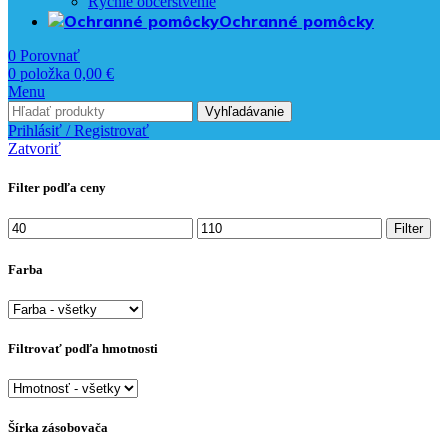
Rýchle občerstvenie
Ochranné pomôcky
0
Porovnať
0
položka
0,00
€
Menu
Vyhľadávanie
Prihlásiť / Registrovať
Zatvoriť
Filter podľa ceny
Minimálna
Maximálna
Filter
cena
cena
Farba
Filtrovať podľa hmotnosti
Šírka zásobovača