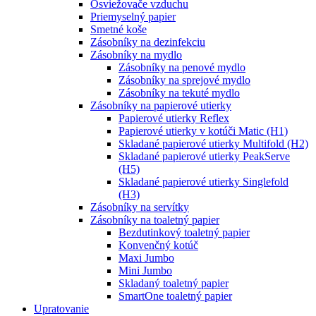
Osviežovače vzduchu
Priemyselný papier
Smetné koše
Zásobníky na dezinfekciu
Zásobníky na mydlo
Zásobníky na penové mydlo
Zásobníky na sprejové mydlo
Zásobníky na tekuté mydlo
Zásobníky na papierové utierky
Papierové utierky Reflex
Papierové utierky v kotúči Matic (H1)
Skladané papierové utierky Multifold (H2)
Skladané papierové utierky PeakServe
(H5)
Skladané papierové utierky Singlefold
(H3)
Zásobníky na servítky
Zásobníky na toaletný papier
Bezdutinkový toaletný papier
Konvenčný kotúč
Maxi Jumbo
Mini Jumbo
Skladaný toaletný papier
SmartOne toaletný papier
Upratovanie