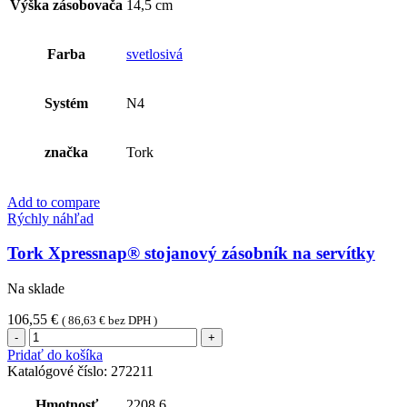
Výška zásobovača
14,5 cm
Farba
svetlosivá
Systém
N4
značka
Tork
Add to compare
Rýchly náhľad
Tork Xpressnap® stojanový zásobník na servítky
Na sklade
106,55
€
(
86,63
€
bez DPH )
množstvo
Tork
Pridať do košíka
Xpressnap®
Katalógové číslo:
272211
stojanový
zásobník
Hmotnosť
2208,6