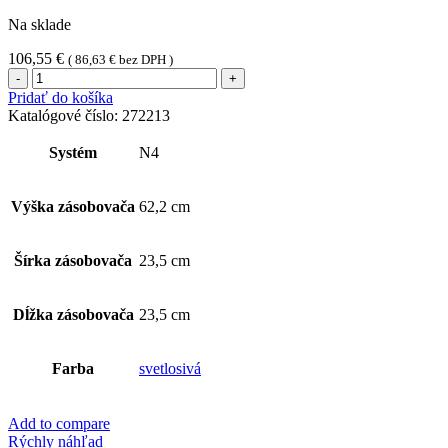
Na sklade
106,55
€
(
86,63
€
bez DPH )
množstvo
Tork
Pridať do košíka
Xpressnap®
Katalógové číslo:
272213
stojanový
zásobník
Systém
N4
na
servítky
Výška zásobovača
62,2 cm
Šírka zásobovača
23,5 cm
Dĺžka zásobovača
23,5 cm
Farba
svetlosivá
Add to compare
Rýchly náhľad