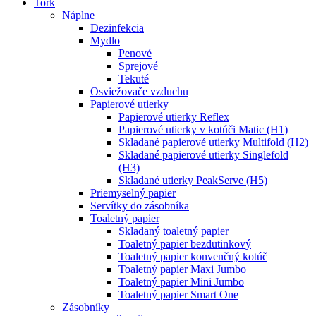
Tork
Náplne
Dezinfekcia
Mydlo
Penové
Sprejové
Tekuté
Osviežovače vzduchu
Papierové utierky
Papierové utierky Reflex
Papierové utierky v kotúči Matic (H1)
Skladané papierové utierky Multifold (H2)
Skladané papierové utierky Singlefold
(H3)
Skladané utierky PeakServe (H5)
Priemyselný papier
Servítky do zásobníka
Toaletný papier
Skladaný toaletný papier
Toaletný papier bezdutinkový
Toaletný papier konvenčný kotúč
Toaletný papier Maxi Jumbo
Toaletný papier Mini Jumbo
Toaletný papier Smart One
Zásobníky