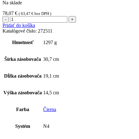
Na sklade
78,07
€
(
63,47
€
bez DPH )
množstvo
Tork
Pridať do košíka
Xpressnap®
Katalógové číslo:
272511
pultový
zásobník
Hmotnosť
1297 g
na
servítky
Šírka zásobovača
30,7 cm
Dĺžka zásobovača
19,1 cm
Výška zásobovača
14,5 cm
Farba
Čierna
Systém
N4