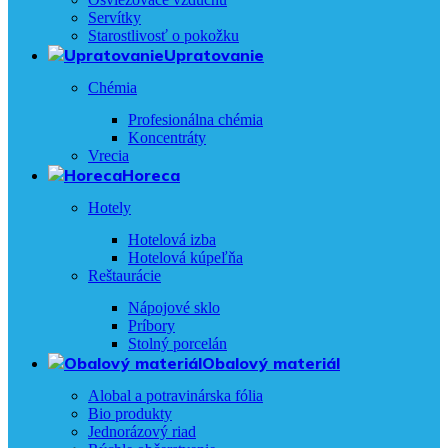
Servítky
Starostlivosť o pokožku
Upratovanie
Chémia
Profesionálna chémia
Koncentráty
Vrecia
Horeca
Hotely
Hotelová izba
Hotelová kúpeľňa
Reštaurácie
Nápojové sklo
Príbory
Stolný porcelán
Obalový materiál
Alobal a potravinárska fólia
Bio produkty
Jednorázový riad