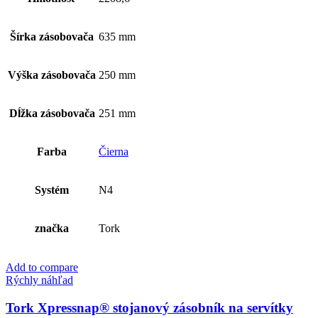
na
servítky
Šírka zásobovača
635 mm
Výška zásobovača
250 mm
Dĺžka zásobovača
251 mm
Farba
Čierna
Systém
N4
značka
Tork
Add to compare
Rýchly náhľad
Tork Xpressnap® stojanový zásobník na servítky