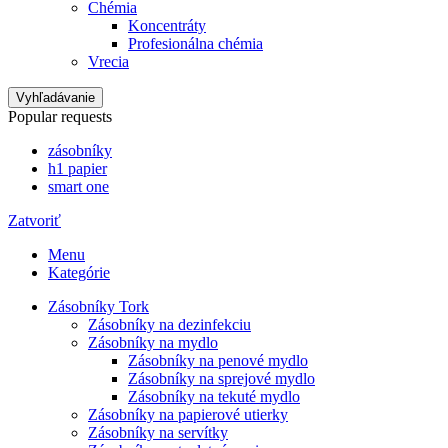
Chémia
Koncentráty
Profesionálna chémia
Vrecia
Vyhľadávanie
Popular requests
zásobníky
h1 papier
smart one
Zatvoriť
Menu
Kategórie
Zásobníky Tork
Zásobníky na dezinfekciu
Zásobníky na mydlo
Zásobníky na penové mydlo
Zásobníky na sprejové mydlo
Zásobníky na tekuté mydlo
Zásobníky na papierové utierky
Zásobníky na servítky