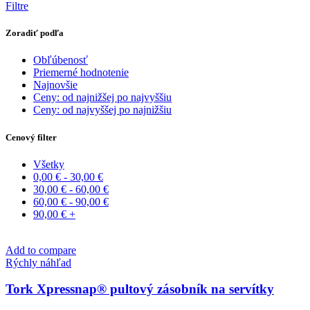
Filtre
Zoradiť podľa
Obľúbenosť
Priemerné hodnotenie
Najnovšie
Ceny: od najnižšej po najvyššiu
Ceny: od najvyššej po najnižšiu
Cenový filter
Všetky
0,00
€
-
30,00
€
30,00
€
-
60,00
€
60,00
€
-
90,00
€
90,00
€
+
Add to compare
Rýchly náhľad
Tork Xpressnap® pultový zásobník na servítky