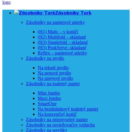
Zásobníky Tork
Zásobníky na papierové utierky
(H1) Matic – v kotúči
(H2) Multifold – skladané
(H3) Singlefold – skladané
(H5) PeakServe -skladané
Reflex – papierové utierky
Zásobníky na mydlo
Na tekuté mydlo
Na penové mydlo
Na sprejové mydlo
Zásobníky na toaletný papier
Mini Jumbo
Maxi Jumbo
SmartOne
Na bezdutinkový toaletný papier
Na konvenčný kotúč
Zásobníky na priemyselný papier
Zásobníky na osviežovačov vzduchu
Zásobníky na servítky