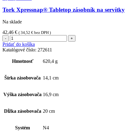
Tork Xpressnap® Tabletop zásobník na servítky
Na sklade
42,46
€
(
34,52
€
bez DPH )
množstvo
Tork
Pridať do košíka
Xpressnap®
Katalógové číslo:
272611
Tabletop
zásobník
Hmotnosť
620,4 g
na
servítky
Šírka zásobovača
14,1 cm
Výška zásobovača
16,9 cm
Dĺžka zásobovača
20 cm
Systém
N4