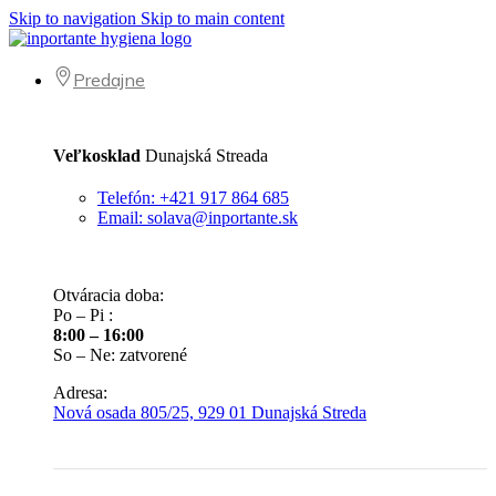
Skip to navigation
Skip to main content
Predajne
Veľkosklad
Dunajská Streada
Telefón: +421 917 864 685
Email: solava@inportante.sk
Otváracia doba:
Po – Pi :
8:00 – 16:00
So – Ne: zatvorené
Adresa:
Nová osada 805/25, 929 01 Dunajská Streda