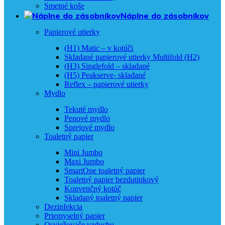
Smetné koše
Náplne do zásobníkov
Papierové utierky
(H1) Matic – v kotúči
Skladané papierové utierky Multifold (H2)
(H3) Singlefold – skladané
(H5) Peakserve- skladané
Reflex – papierové utierky
Mydlo
Tekuté mydlo
Penové mydlo
Sprejové mydlo
Toaletný papier
Mini Jumbo
Maxi Jumbo
SmartOne toaletný papier
Toaletný papier bezdutinkový
Konvenčný kotúč
Skladaný toaletný papier
Dezinfekcia
Priemyselný papier
Osviežovače vzduchu