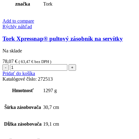
značka
Tork
Add to compare
Rýchly náhľad
Tork Xpressnap® pultový zásobník na servítky
Na sklade
78,07
€
(
63,47
€
bez DPH )
množstvo
Tork
Pridať do košíka
Xpressnap®
Katalógové číslo:
272513
pultový
zásobník
Hmotnosť
1297 g
na
servítky
Šírka zásobovača
30,7 cm
Dĺžka zásobovača
19,1 cm