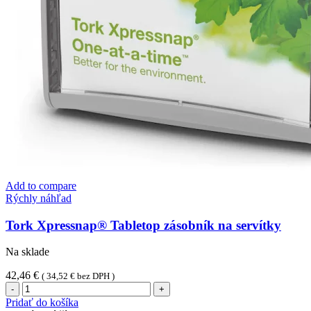
Add to compare
Rýchly náhľad
Tork Xpressnap® Tabletop zásobník na servítky
Na sklade
42,46
€
(
34,52
€
bez DPH )
množstvo
Tork
Pridať do košíka