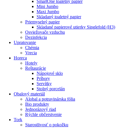
SmartOne toaletný papier
Mini Jumbo
Maxi Jumbo
Skladaný toaletný papier
Priemyselný papier
Skladané papierové utierky Singlefold (H3)
Osviežovače vzduchu
Dezinfekcia
Upratovanie
Chémia
Vrecia
Horeca
Hotely
Reštaurácie
Nápojové sklo
Príbory
Servítky
Stolný porcelán
Obalový materiál
Alobal a potravinárska fólia
Bio produkty
Jednorázový riad
Rýchle občerstvenie
Tork
Starostlivosť o pokožku