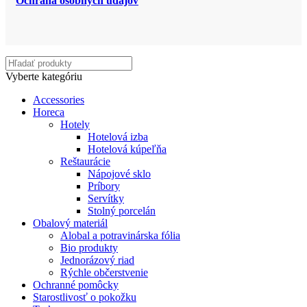
Ochrana osobných údajov
Vyberte kategóriu
Accessories
Horeca
Hotely
Hotelová izba
Hotelová kúpeľňa
Reštaurácie
Nápojové sklo
Príbory
Servítky
Stolný porcelán
Obalový materiál
Alobal a potravinárska fólia
Bio produkty
Jednorázový riad
Rýchle občerstvenie
Ochranné pomôcky
Starostlivosť o pokožku