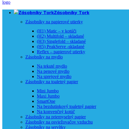
Zásobníky Tork
Zásobníky na papierové utierky
(H1) Matic – v kotúči
(H2) Multifold – skladané
(H3) Singlefold – skladané
(H5) PeakServe -skladané
Reflex – papierové utierky
Zásobníky na mydlo
Na tekuté mydlo
Na penové mydlo
Na sprejové mydlo
Zásobníky na toaletný papier
Mini Jumbo
Maxi Jumbo
SmartOne
Na bezdutinkový toaletný papier
Na konvenčný kotúč
Zásobníky na priemyselný papier
Zásobníky na osviežovačov vzduchu
Zásobníky na servítky