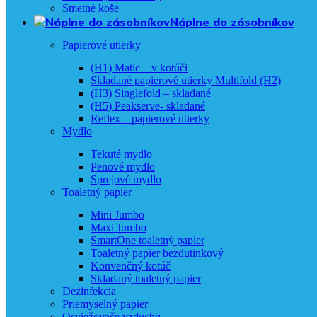
Smetné koše
Náplne do zásobníkov
Papierové utierky
(H1) Matic – v kotúči
Skladané papierové utierky Multifold (H2)
(H3) Singlefold – skladané
(H5) Peakserve- skladané
Reflex – papierové utierky
Mydlo
Tekuté mydlo
Penové mydlo
Sprejové mydlo
Toaletný papier
Mini Jumbo
Maxi Jumbo
SmartOne toaletný papier
Toaletný papier bezdutinkový
Konvenčný kotúč
Skladaný toaletný papier
Dezinfekcia
Priemyselný papier
Osviežovače vzduchu