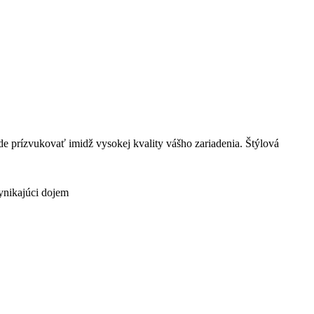
e prízvukovať imidž vysokej kvality vášho zariadenia. Štýlová
vynikajúci dojem