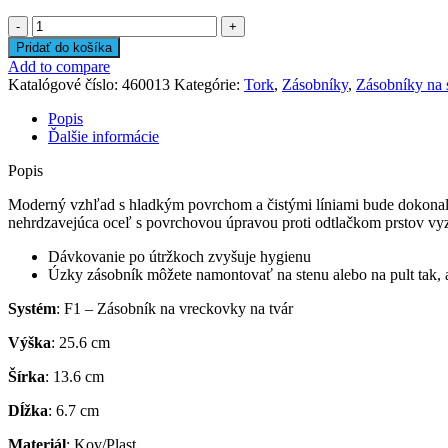
množstvo
Tork
Pridať do košíka
zásobník
Add to compare
na
Katalógové číslo:
460013
Kategórie:
Tork
,
Zásobníky
,
Zásobníky na 
papierové
vreckovky
Popis
Ďalšie informácie
Popis
Moderný vzhľad s hladkým povrchom a čistými líniami bude dokonale 
nehrdzavejúca oceľ s povrchovou úpravou proti odtlačkom prstov vyze
Dávkovanie po útržkoch zvyšuje hygienu
Úzky zásobník môžete namontovať na stenu alebo na pult tak, a
Systém
: F1 – Zásobník na vreckovky na tvár
Výška
: 25.6 cm
Šírka
: 13.6 cm
Dĺžka
: 6.7 cm
Materiál
: Kov/Plast