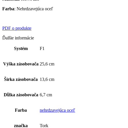
Farba
: Nehrdzavejúca oceľ
PDF o produkte
Ďalšie informácie
Systém
F1
Výška zásobovača
25,6 cm
Šírka zásobovača
13,6 cm
Dĺžka zásobovača
6,7 cm
Farba
nehrdzavejúca oceľ
značka
Tork