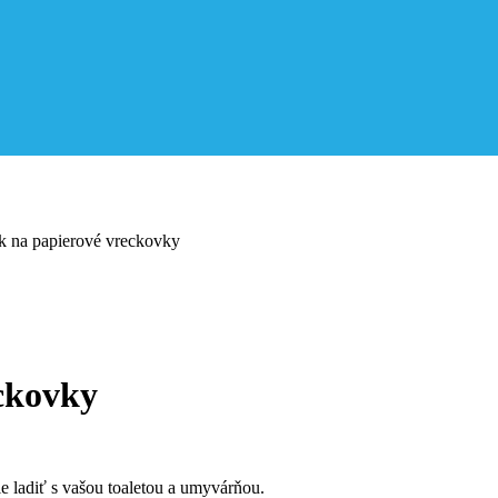
k na papierové vreckovky
ckovky
 ladiť s vašou toaletou a umyvárňou.