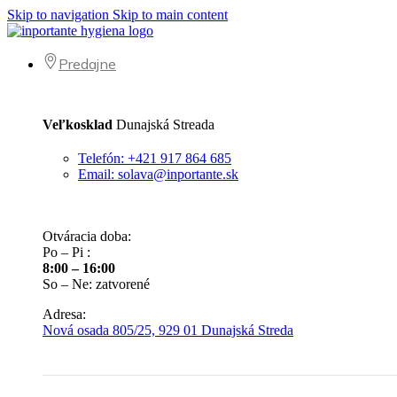
Skip to navigation
Skip to main content
Predajne
Veľkosklad
Dunajská Streada
Telefón: +421 917 864 685
Email: solava@inportante.sk
Otváracia doba:
Po – Pi :
8:00 – 16:00
So – Ne: zatvorené
Adresa:
Nová osada 805/25, 929 01 Dunajská Streda