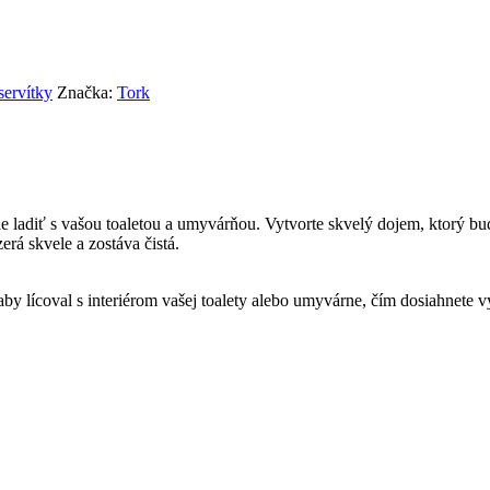
servítky
Značka:
Tork
ladiť s vašou toaletou a umyvárňou. Vytvorte skvelý dojem, ktorý bud
rá skvele a zostáva čistá.
by lícoval s interiérom vašej toalety alebo umyvárne, čím dosiahnete 