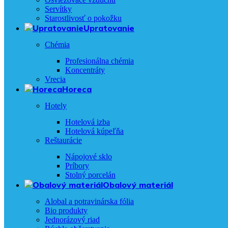
Servítky
Starostlivosť o pokožku
Upratovanie
Chémia
Profesionálna chémia
Koncentráty
Vrecia
Horeca
Hotely
Hotelová izba
Hotelová kúpeľňa
Reštaurácie
Nápojové sklo
Príbory
Stolný porcelán
Obalový materiál
Alobal a potravinárska fólia
Bio produkty
Jednorázový riad