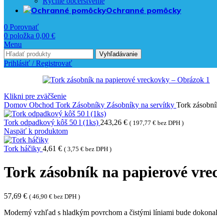
Rýchle občerstvenie
Ochranné pomôcky
0
Porovnať
0
položka
0,00
€
Menu
Vyhľadávanie
Prihlásiť / Registrovať
Klikni pre zväčšenie
Domov
Obchod
Tork
Zásobníky
Zásobníky na servítky
Tork zásobní
Tork odpadkový kôš 50 l (1ks)
243,26
€
(
197,77
€
bez DPH )
Naspäť k produktom
Tork háčiky
4,61
€
(
3,75
€
bez DPH )
Tork zásobník na papierové vre
57,69
€
(
46,90
€
bez DPH )
Moderný vzhľad s hladkým povrchom a čistými líniami bude dokonale