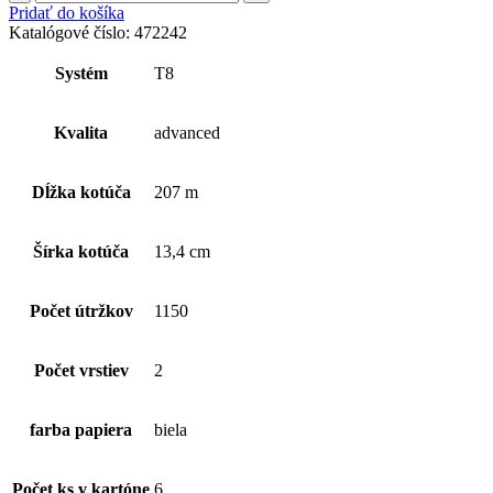
Tork
Pridať do košíka
SmartOne
Katalógové číslo:
472242
toaletný
papier
Systém
T8
(1kart.-
6ks),
2
Kvalita
advanced
vrstvový,
biely
Dĺžka kotúča
207 m
Šírka kotúča
13,4 cm
Počet útržkov
1150
Počet vrstiev
2
farba papiera
biela
Počet ks v kartóne
6