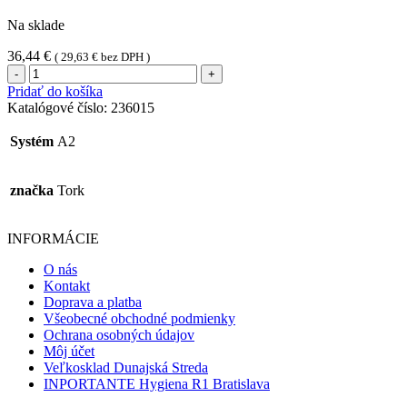
Na sklade
36,44
€
(
29,63
€
bez DPH )
množstvo
Tork
Pridať do košíka
závesný
Katalógové číslo:
236015
osviežovač
vzduchu
Systém
A2
(kvetinový)
značka
Tork
INFORMÁCIE
O nás
Kontakt
Doprava a platba
Všeobecné obchodné podmienky
Ochrana osobných údajov
Môj účet
Veľkosklad Dunajská Streda
INPORTANTE Hygiena R1 Bratislava