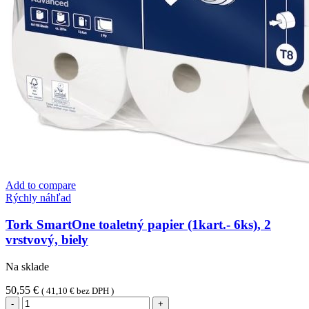
Add to compare
Rýchly náhľad
Tork SmartOne toaletný papier (1kart.- 6ks), 2
vrstvový, biely
Na sklade
50,55
€
(
41,10
€
bez DPH )
množstvo