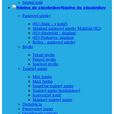
Smetné koše
Náplne do zásobníkov
Papierové utierky
(H1) Matic – v kotúči
Skladané papierové utierky Multifold (H2)
(H3) Singlefold – skladané
(H5) Peakserve- skladané
Reflex – papierové utierky
Mydlo
Tekuté mydlo
Penové mydlo
Sprejové mydlo
Toaletný papier
Mini Jumbo
Maxi Jumbo
SmartOne toaletný papier
Toaletný papier bezdutinkový
Konvenčný kotúč
Skladaný toaletný papier
Dezinfekcia
Priemyselný papier
Osviežovače vzduchu