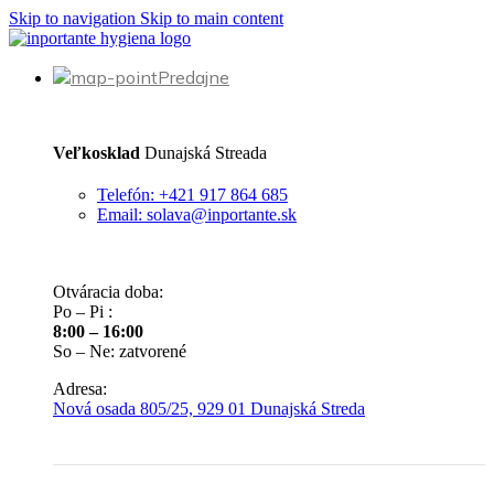
Skip to navigation
Skip to main content
Predajne
Veľkosklad
Dunajská Streada
Telefón: +421 917 864 685
Email: solava@inportante.sk
Otváracia doba:
Po – Pi :
8:00 – 16:00
So – Ne: zatvorené
Adresa:
Nová osada 805/25, 929 01 Dunajská Streda