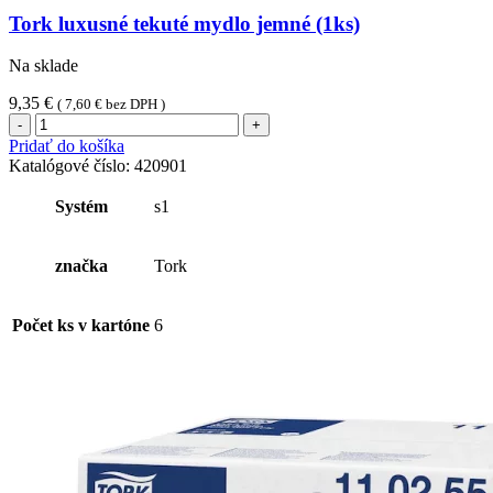
Tork luxusné tekuté mydlo jemné (1ks)
Na sklade
9,35
€
(
7,60
€
bez DPH )
množstvo
Tork
Pridať do košíka
luxusné
Katalógové číslo:
420901
tekuté
mydlo
Systém
s1
jemné
(1ks)
značka
Tork
Počet ks v kartóne
6