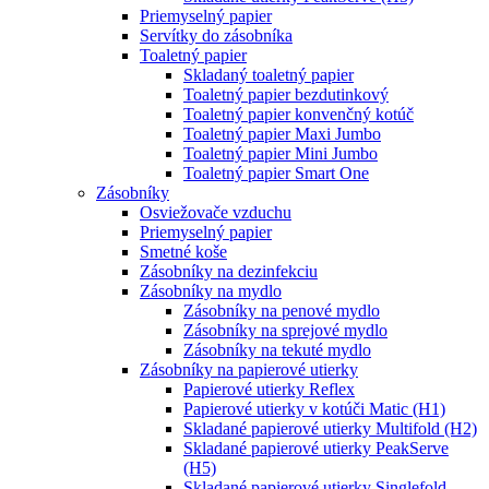
Priemyselný papier
Servítky do zásobníka
Toaletný papier
Skladaný toaletný papier
Toaletný papier bezdutinkový
Toaletný papier konvenčný kotúč
Toaletný papier Maxi Jumbo
Toaletný papier Mini Jumbo
Toaletný papier Smart One
Zásobníky
Osviežovače vzduchu
Priemyselný papier
Smetné koše
Zásobníky na dezinfekciu
Zásobníky na mydlo
Zásobníky na penové mydlo
Zásobníky na sprejové mydlo
Zásobníky na tekuté mydlo
Zásobníky na papierové utierky
Papierové utierky Reflex
Papierové utierky v kotúči Matic (H1)
Skladané papierové utierky Multifold (H2)
Skladané papierové utierky PeakServe
(H5)
Skladané papierové utierky Singlefold