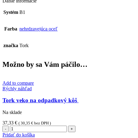
Ďalšie informácie
Systém
B1
Farba
nehrdzavejúca oceľ
značka
Tork
Možno by sa Vám páčilo…
Add to compare
Rýchly náhľad
Tork veko na odpadkový kôš
Na sklade
37,33
€
(
30,35
€
bez DPH )
množstvo
Tork
Pridať do košíka