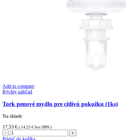
Add to compare
Rýchly náhľad
Tork penové mydlo pre citlivú pokožku (1ks)
Na sklade
17,53
€
(
14,25
€
bez DPH )
množstvo
Tork
Pridať do košíka