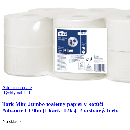
Add to compare
Rýchly náhľad
Tork Mini Jumbo toaletný papier v kotúči
Advanced 170m (1 kart.- 12ks), 2 vrstvový, biely
Na sklade