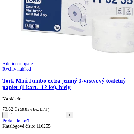
Add to compare
Rýchly náhľad
Tork Mini Jumbo extra jemný 3-vrstvový toaletný
papier (1 kart.- 12 ks), biely
Na sklade
73,62
€
(
59,85
€
bez DPH )
množstvo
Tork
Pridať do košíka
Mini
Katalógové číslo:
110255
Jumbo