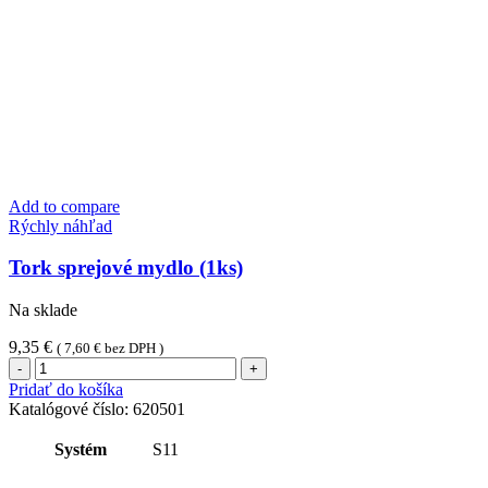
Add to compare
Rýchly náhľad
Tork sprejové mydlo (1ks)
Na sklade
9,35
€
(
7,60
€
bez DPH )
množstvo
Tork
Pridať do košíka
sprejové
Katalógové číslo:
620501
mydlo
(1ks)
Systém
S11