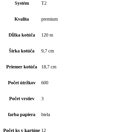
extra
Systém
T2
jemný
3-
vrstvový
Kvalita
premium
toaletný
papier
(1
Dĺžka kotúča
120 m
kart.-
12
ks),
Šírka kotúča
9,7 cm
biely
Priemer kotúča
18,7 cm
Počet útržkov
600
Počet vrstiev
3
farba papiera
biela
Počet ks v kartóne
12