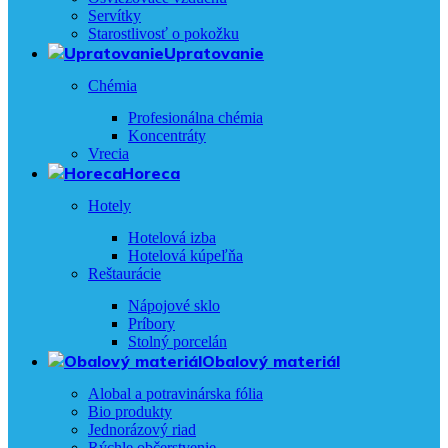
Servítky
Starostlivosť o pokožku
Upratovanie
Chémia
Profesionálna chémia
Koncentráty
Vrecia
Horeca
Hotely
Hotelová izba
Hotelová kúpeľňa
Reštaurácie
Nápojové sklo
Príbory
Stolný porcelán
Obalový materiál
Alobal a potravinárska fólia
Bio produkty
Jednorázový riad
Rýchle občerstvenie