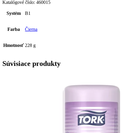
veko
Katalógové číslo:
460015
na
odpadkový
Systém
B1
kôš
Farba
Čierna
Hmotnosť
228 g
Súvisiace produkty