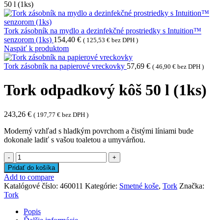
50 l (1ks)
Tork zásobník na mydlo a dezinfekčné prostriedky s Intuition™
senzorom (1ks)
154,40
€
(
125,53
€
bez DPH )
Naspäť k produktom
Tork zásobník na papierové vreckovky
57,69
€
(
46,90
€
bez DPH )
Tork odpadkový kôš 50 l (1ks)
243,26
€
(
197,77
€
bez DPH )
Moderný vzhľad s hladkým povrchom a čistými líniami bude
dokonale ladiť s vašou toaletou a umyvárňou.
množstvo
Tork
Pridať do košíka
odpadkový
Add to compare
kôš
Katalógové číslo:
460011
Kategórie:
Smetné koše
,
Tork
Značka:
50
Tork
l
(1ks)
Popis