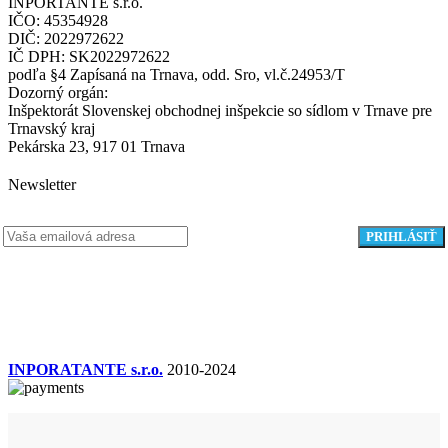
INPORTANTE s.r.o.
IČO: 45354928
DIČ: 2022972622
IČ DPH: SK2022972622
podľa §4 Zapísaná na Trnava, odd. Sro, vl.č.24953/T
Dozorný orgán:
Inšpektorát Slovenskej obchodnej inšpekcie so sídlom v Trnave pre
Trnavský kraj
Pekárska 23, 917 01 Trnava
Newsletter
INPORATANTE s.r.o.
2010-2024