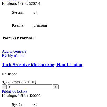
penové
Katalógové číslo:
520701
mydlo
pre
Systém
S4
citlivú
pokožku
(1ks)
Kvalita
premium
Počet ks v kartóne
6
Add to compare
Rýchly náhľad
Tork Sensitive Moisturizing Hand Lotion
Na sklade
8,65
€
(
7,03
€
bez DPH )
množstvo
Tork
Pridať do košíka
Sensitive
Katalógové číslo:
420202
Moisturizing
Hand
Systém
S2