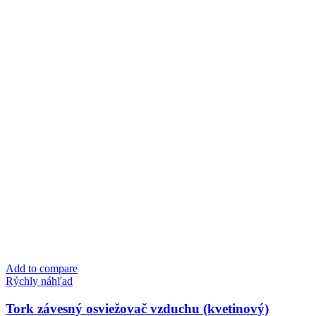
Add to compare
Rýchly náhľad
Tork závesný osviežovač vzduchu (kvetinový)