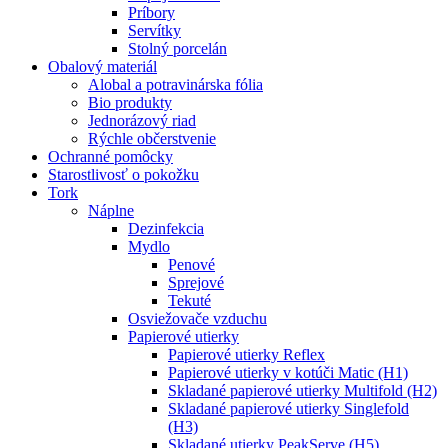
Príbory
Servítky
Stolný porcelán
Obalový materiál
Alobal a potravinárska fólia
Bio produkty
Jednorázový riad
Rýchle občerstvenie
Ochranné pomôcky
Starostlivosť o pokožku
Tork
Náplne
Dezinfekcia
Mydlo
Penové
Sprejové
Tekuté
Osviežovače vzduchu
Papierové utierky
Papierové utierky Reflex
Papierové utierky v kotúči Matic (H1)
Skladané papierové utierky Multifold (H2)
Skladané papierové utierky Singlefold
(H3)
Skladané utierky PeakServe (H5)