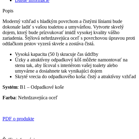
Ďalšie informácie
Popis
Moderný vzhľad s hladkým povrchom a čistými líniami bude
dokonale ladiť s vašou toaletou a umyvárňou. Vytvorte skvelý
dojem, ktorý bude prízvukovať imidž vysokej kvality vášho
zariadenia. Štýlová nehrdzavejúca oceľ s povrchovou úpravou proti
odtlačkom prstov vyzerá skvele a zostáva čistá.
Vysoká kapacita (50 l) skracuje čas údržby
Úzky a atraktívny odpadkový kôš môžete namontovať na
stenu tak, aby lícoval s interiérom vašej toalety alebo
umyvárne a dosiahnete tak vynikajúci dojem
Skryté vrecia do odpadkového koša: čistý a atraktívny vzhľad
Systém
: B1 – Odpadkové koše
Farba
: Nehrdzavejúca oceľ
PDF o produkte