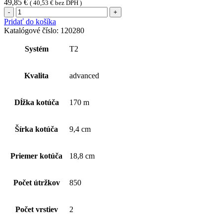
49,85
€
(
40,53
€
bez DPH )
množstvo
Tork
Pridať do košíka
Mini
Katalógové číslo:
120280
Jumbo
toaletný
Systém
T2
papier
v
kotúči
Kvalita
advanced
Advanced
170m
(1
Dĺžka kotúča
170 m
kart.-
12ks),
2
Šírka kotúča
9,4 cm
vrstvový,
biely
Priemer kotúča
18,8 cm
Počet útržkov
850
Počet vrstiev
2