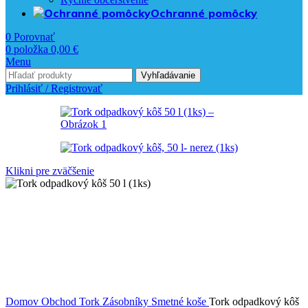
Ochranné pomôcky
0
Porovnať
0
položka
0,00
€
Menu
Vyhľadávanie
Prihlásiť / Registrovať
Klikni pre zväčšenie
Domov
Obchod
Tork
Zásobníky
Smetné koše
Tork odpadkový kôš