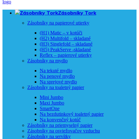
Zásobníky Tork
Zásobníky na papierové utierky
(H1) Matic – v kotúči
(H2) Multifold – skladané
(H3) Singlefold – skladané
(H5) PeakServe -skladané
Reflex – papierové utierky
Zásobníky na mydlo
Na tekuté mydlo
Na penové mydlo
Na sprejové mydlo
Zásobníky na toaletný papier
Mini Jumbo
Maxi Jumbo
SmartOne
Na bezdutinkový toaletný papier
Na konvenčný kotúč
Zásobníky na priemyselný papier
Zásobníky na osviežovačov vzduchu
Zásobníky na servítky