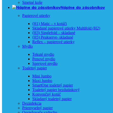
Smetné koše
Náplne do zásobníkov
Papierové utierky
(H1) Matic – v kotúči
Skladané papierové utierky Multifold (H2)
(H3) Singlefold – skladané
(H5) Peakserve- skladané
Reflex – papierové utierky
Mydlo
Tekuté mydlo
Penové mydlo
Sprejové mydlo
Toaletný papier
Mini Jumbo
Maxi Jumbo
SmartOne toaletný papier
Toaletný papier bezdutinkový
Konvenčný kotúč
Skladaný toaletný papier
Dezinfekcia
Priemyselný papier
Osviežovače vzduchu