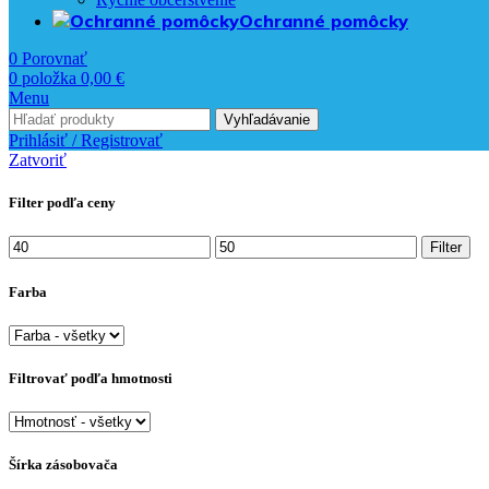
Ochranné pomôcky
0
Porovnať
0
položka
0,00
€
Menu
Vyhľadávanie
Prihlásiť / Registrovať
Zatvoriť
Filter podľa ceny
Minimálna
Maximálna
Filter
cena
cena
Farba
Filtrovať podľa hmotnosti
Šírka zásobovača