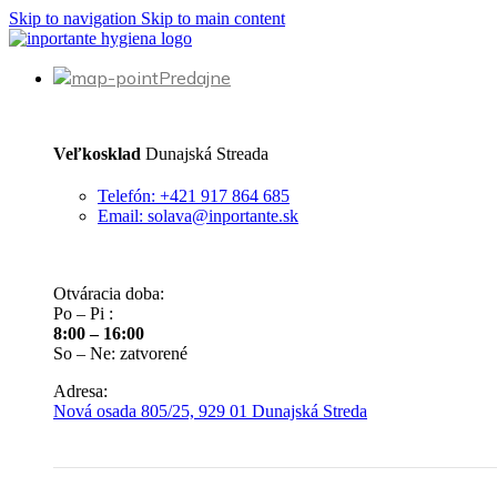
Skip to navigation
Skip to main content
Predajne
Veľkosklad
Dunajská Streada
Telefón: +421 917 864 685
Email: solava@inportante.sk
Otváracia doba:
Po – Pi :
8:00 – 16:00
So – Ne: zatvorené
Adresa:
Nová osada 805/25, 929 01 Dunajská Streda