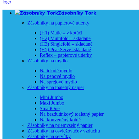
Zásobníky Tork
Zásobníky na papierové utierky
(H1) Matic – v kotúči
(H2) Multifold – skladané
(H3) Singlefold – skladané
(H5) PeakServe -skladané
Reflex – papierové utierky
Zásobníky na mydlo
Na tekuté mydlo
Na penové mydlo
Na sprejové mydlo
Zásobníky na toaletný papier
Mini Jumbo
Maxi Jumbo
SmartOne
Na bezdutinkový toaletný papier
Na konvenčný kotúč
Zásobníky na priemyselný papier
Zásobníky na osviežovačov vzduchu
Zásobníky na servítky