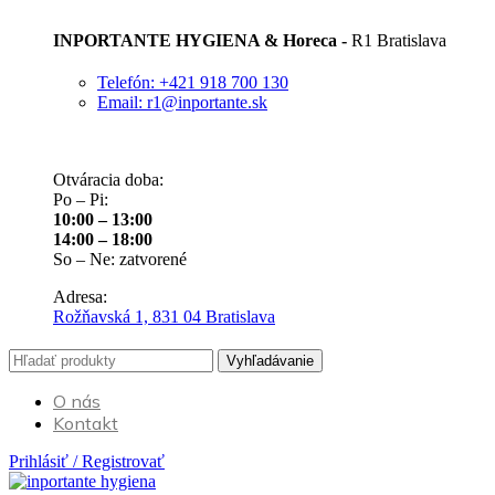
INPORTANTE HYGIENA & Horeca -
R1 Bratislava
Telefón: +421 918 700 130
Email: r1@inportante.sk
Otváracia doba:
Po – Pi:
10:00 – 13:00
14:00 – 18:00
So – Ne: zatvorené
Adresa:
Rožňavská 1, 831 04 Bratislava
Vyhľadávanie
O nás
Kontakt
Prihlásiť / Registrovať