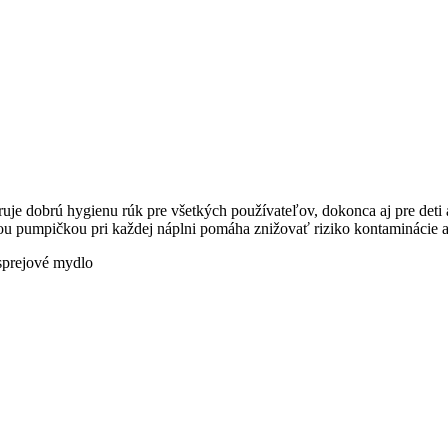
ruje dobrú hygienu rúk pre všetkých používateľov, dokonca aj pre deti 
ou pumpičkou pri každej náplni pomáha znižovať riziko kontaminácie a 
sprejové mydlo