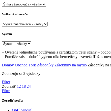
Výška zásobovača
Systém
– Overené jednoduché používanie s certifikátom tretej strany – podpo
– Pomôže zaistiť dobrú hygienu rúk: hermeticky uzavretá fľaša s nov
Domov
Obchod
Tork
Zásobníky
Zásobníky na mydlo
Zásobníky na 
Zobrazujú sa 2 výsledky
Filter
Zobraziť
12
18
24
Filtre
Zoradiť podľa
Obľúbenosť