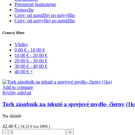
Priemerné hodnotenie
Najnovšie
Ceny: od najnižšej po najvyššiu
Ceny: od najvyššej po najnižšiu
Cenový filter
Všetky
0,00
€
-
10,00
€
10,00
€
-
20,00
€
20,00
€
-
30,00
€
30,00
€
-
40,00
€
40,00
€
+
Add to compare
Rýchly náhľad
Tork zásobník na tekuté a sprejové mydlo- čierny (1k
Na sklade
42,46
€
(
34,52
€
bez DPH )
množstvo