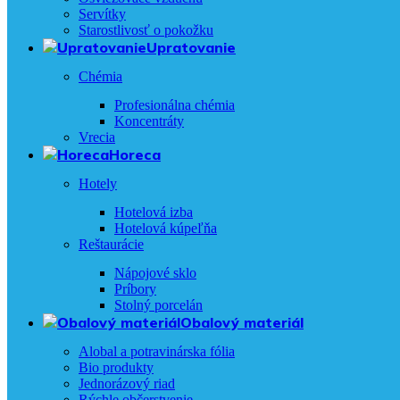
Servítky
Starostlivosť o pokožku
Upratovanie
Chémia
Profesionálna chémia
Koncentráty
Vrecia
Horeca
Hotely
Hotelová izba
Hotelová kúpeľňa
Reštaurácie
Nápojové sklo
Príbory
Stolný porcelán
Obalový materiál
Alobal a potravinárska fólia
Bio produkty
Jednorázový riad
Rýchle občerstvenie