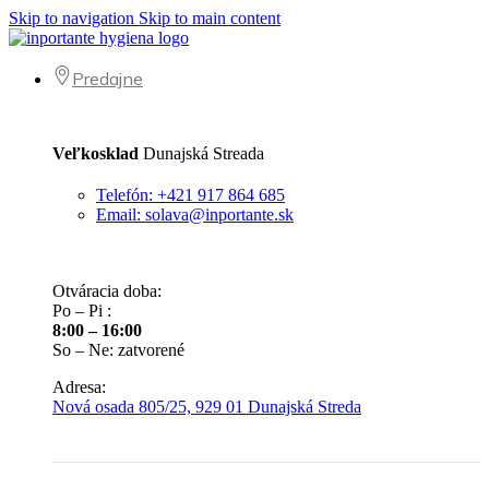
Skip to navigation
Skip to main content
Predajne
Veľkosklad
Dunajská Streada
Telefón: +421 917 864 685
Email: solava@inportante.sk
Otváracia doba:
Po – Pi :
8:00 – 16:00
So – Ne: zatvorené
Adresa:
Nová osada 805/25, 929 01 Dunajská Streda