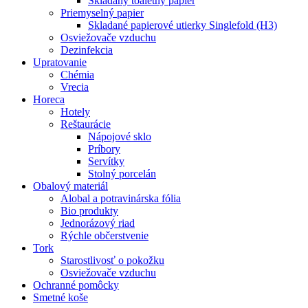
Skladaný toaletný papier
Priemyselný papier
Skladané papierové utierky Singlefold (H3)
Osviežovače vzduchu
Dezinfekcia
Upratovanie
Chémia
Vrecia
Horeca
Hotely
Reštaurácie
Nápojové sklo
Príbory
Servítky
Stolný porcelán
Obalový materiál
Alobal a potravinárska fólia
Bio produkty
Jednorázový riad
Rýchle občerstvenie
Tork
Starostlivosť o pokožku
Osviežovače vzduchu
Ochranné pomôcky
Smetné koše