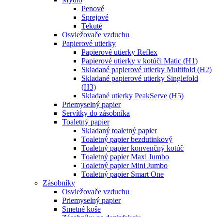
Penové
Sprejové
Tekuté
Osviežovače vzduchu
Papierové utierky
Papierové utierky Reflex
Papierové utierky v kotúči Matic (H1)
Skladané papierové utierky Multifold (H2)
Skladané papierové utierky Singlefold
(H3)
Skladané utierky PeakServe (H5)
Priemyselný papier
Servítky do zásobníka
Toaletný papier
Skladaný toaletný papier
Toaletný papier bezdutinkový
Toaletný papier konvenčný kotúč
Toaletný papier Maxi Jumbo
Toaletný papier Mini Jumbo
Toaletný papier Smart One
Zásobníky
Osviežovače vzduchu
Priemyselný papier
Smetné koše