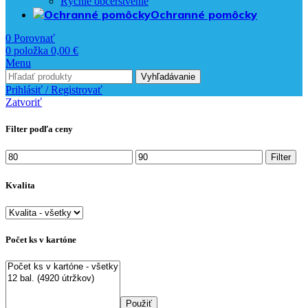
Rýchle občerstvenie
Ochranné pomôcky
0
Porovnať
0
položka
0,00
€
Menu
Vyhľadávanie
Prihlásiť / Registrovať
Zatvoriť
Filter podľa ceny
Minimálna
Maximálna
Filter
cena
cena
Kvalita
Počet ks v kartóne
Použiť