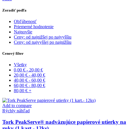
Zoradiť podľa
Obľúbenosť
Priemerné hodnotenie
Najnovšie
Ceny: od najnižšej po najvyššiu
Ceny: od najvyššej po najnižšiu
Cenový filter
Všetky
0,00
€
-
20,00
€
20,00
€
-
40,00
€
40,00
€
-
60,00
€
60,00
€
-
80,00
€
80,00
€
+
Add to compare
Rýchly náhľad
Tork PeakServe® nadväzujúce papierové utierky na
ruky (1 kart.- 12ks)