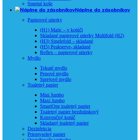
Smetné koše
Náplne do zásobníkov
Papierové utierky
(H1) Matic – v kotúči
Skladané papierové utierky Multifold (H2)
(H3) Singlefold – skladané
(H5) Peakserve- skladané
Reflex – papierové utierky
Mydlo
Tekuté mydlo
Penové mydlo
Sprejové mydlo
Toaletný papier
Mini Jumbo
Maxi Jumbo
SmartOne toaletný papier
Toaletný papier bezdutinkový
Konvenčný kotúč
Skladaný toaletný papier
Dezinfekcia
Priemyselný papier
Osviežovače vzduchu