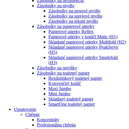
Zásobníky na dezinfekciu
Zásobníky na mydlo
Zásobníky na penové mydlo
Zásobníky na sprejové mydlo
Zásobníky na tekuté mydlo
Zásobníky na papierové utierky
Papierové utierky Reflex
Papierové utierky v kotúči Matic (H1)
Skladané papierové utierky Multifold (H2)
Skladané papierové utierky PeakServe
(H5)
Skladané papierové utierky Singlefold
(H3)
Zásobníky na servítky
Zásobníky na toaletný papier
Bezdutinkový toaletný papier
Konvenčný kotúč
Maxi Jumbo
Mini Jumbo
Skladaný toaletný papier
SmartOne toaletný papier
Upratovanie
Chémia
Koncentráty
Profesionálna chémia