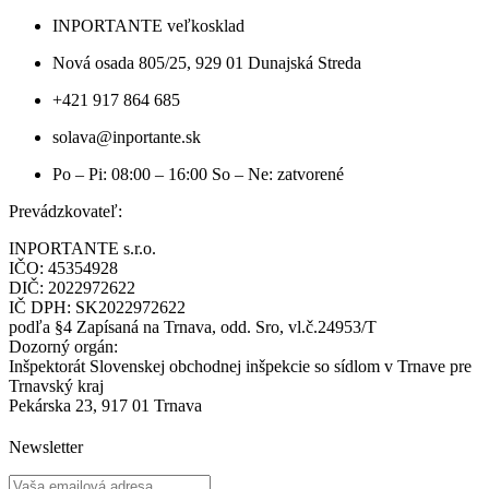
INPORTANTE veľkosklad
Nová osada 805/25, 929 01 Dunajská Streda
+421 917 864 685
solava@inportante.sk
Po – Pi: 08:00 – 16:00 So – Ne: zatvorené
Prevádzkovateľ:
INPORTANTE s.r.o.
IČO: 45354928
DIČ: 2022972622
IČ DPH: SK2022972622
podľa §4 Zapísaná na Trnava, odd. Sro, vl.č.24953/T
Dozorný orgán:
Inšpektorát Slovenskej obchodnej inšpekcie so sídlom v Trnave pre
Trnavský kraj
Pekárska 23, 917 01 Trnava
Newsletter