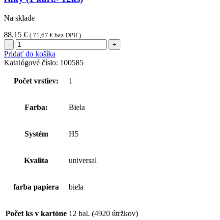
Na sklade
88,15
€
(
71,67
€
bez DPH )
množstvo
Tork
Pridať do košíka
PeakServe®
Katalógové číslo:
100585
nadväzujúce
papierové
Počet vrstiev:
1
utierky
na
ruky
Farba:
Biela
(1
kart.-
12ks)
Systém
H5
Kvalita
universal
farba papiera
biela
Počet ks v kartóne
12 bal. (4920 útržkov)