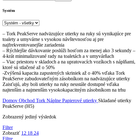
Systém
– Tork PeakServe nadväzujúce utierky na ruky sú vynikajúce pre
toalety a umyvárne s vysokou návštevnosťou aj pre
najfrekventovanejšie zariadenia
– Rýchlejšie dávkovanie poslúži hosťom za menej ako 3 sekundy –
4-krát minimalizované rady na toaletách a v umyvárňach
– Viac priestoru v skladoch a na upratovacích vozíkoch s náplňami,
ktoré sú stlačené až o 50%
-Zvýšená kapacita zapustených skriniek až o 40% vďaka Tork
PeakServe zabudovateľným zásobníkom na nadväzujúce utierky
Zaisťujú, aby boli utierky na ruky neustále dostupné vďaka
najtenším a najmenším vysokokapacitným zásobníkom na trhu
Domov
Obchod
Tork
Náplne
Papierové utierky
Skladané utierky
PeakServe (H5)
Zobrazený jediný výsledok
Filter
Zobraziť
12
18
24
Filtre