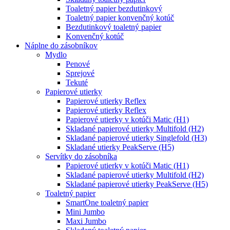
Toaletný papier bezdutinkový
Toaletný papier konvenčný kotúč
Bezdutinkový toaletný papier
Konvenčný kotúč
Náplne do zásobníkov
Mydlo
Penové
Sprejové
Tekuté
Papierové utierky
Papierové utierky Reflex
Papierové utierky Reflex
Papierové utierky v kotúči Matic (H1)
Skladané papierové utierky Multifold (H2)
Skladané papierové utierky Singlefold (H3)
Skladané utierky PeakServe (H5)
Servítky do zásobníka
Papierové utierky v kotúči Matic (H1)
Skladané papierové utierky Multifold (H2)
Skladané papierové utierky PeakServe (H5)
Toaletný papier
SmartOne toaletný papier
Mini Jumbo
Maxi Jumbo