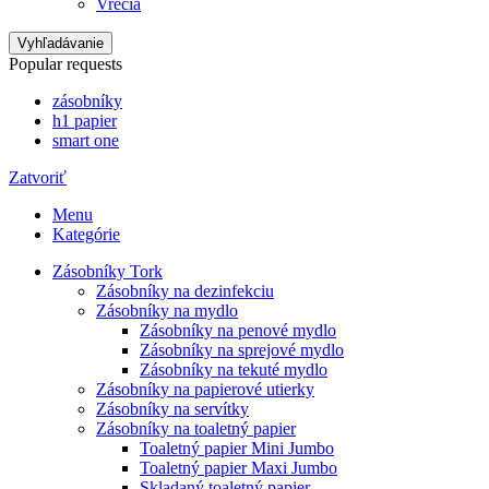
Vrecia
Vyhľadávanie
Popular requests
zásobníky
h1 papier
smart one
Zatvoriť
Menu
Kategórie
Zásobníky Tork
Zásobníky na dezinfekciu
Zásobníky na mydlo
Zásobníky na penové mydlo
Zásobníky na sprejové mydlo
Zásobníky na tekuté mydlo
Zásobníky na papierové utierky
Zásobníky na servítky
Zásobníky na toaletný papier
Toaletný papier Mini Jumbo
Toaletný papier Maxi Jumbo
Skladaný toaletný papier