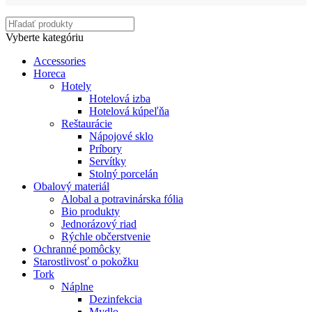
Vyberte kategóriu
Accessories
Horeca
Hotely
Hotelová izba
Hotelová kúpeľňa
Reštaurácie
Nápojové sklo
Príbory
Servítky
Stolný porcelán
Obalový materiál
Alobal a potravinárska fólia
Bio produkty
Jednorázový riad
Rýchle občerstvenie
Ochranné pomôcky
Starostlivosť o pokožku
Tork
Náplne
Dezinfekcia
Mydlo