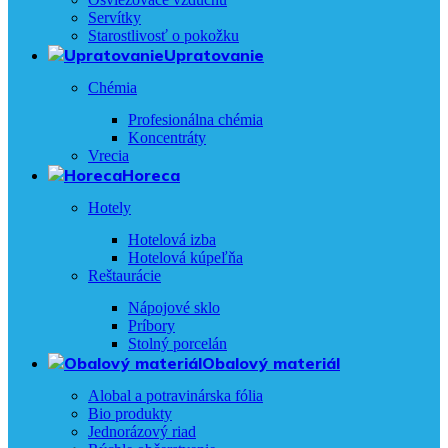
Servítky
Starostlivosť o pokožku
Upratovanie
Chémia
Profesionálna chémia
Koncentráty
Vrecia
Horeca
Hotely
Hotelová izba
Hotelová kúpeľňa
Reštaurácie
Nápojové sklo
Príbory
Stolný porcelán
Obalový materiál
Alobal a potravinárska fólia
Bio produkty
Jednorázový riad