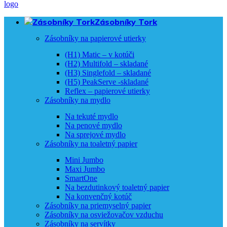
Zásobníky Tork
Zásobníky na papierové utierky
(H1) Matic – v kotúči
(H2) Multifold – skladané
(H3) Singlefold – skladané
(H5) PeakServe -skladané
Reflex – papierové utierky
Zásobníky na mydlo
Na tekuté mydlo
Na penové mydlo
Na sprejové mydlo
Zásobníky na toaletný papier
Mini Jumbo
Maxi Jumbo
SmartOne
Na bezdutinkový toaletný papier
Na konvenčný kotúč
Zásobníky na priemyselný papier
Zásobníky na osviežovačov vzduchu
Zásobníky na servítky