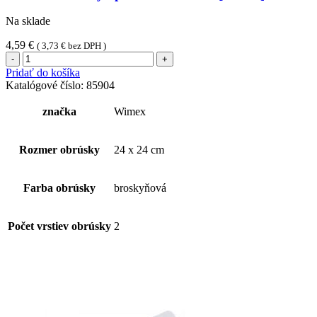
Na sklade
4,59
€
(
3,73
€
bez DPH )
množstvo
Obrúsok
Pridať do košíka
2vrstvý
Katalógové číslo:
85904
apricot
24
značka
Wimex
x
24
cm
Rozmer obrúsky
24 x 24 cm
[250
ks]
Farba obrúsky
broskyňová
Počet vrstiev obrúsky
2