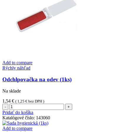
Add to compare
Rýchly náhľad
Odchlpovačka na odev (1ks)
Na sklade
1,54
€
(
1,25
€
bez DPH )
množstvo
Odchlpovačka
Pridať do košíka
na
Katalógové číslo:
143060
odev
(1ks)
Add to compare