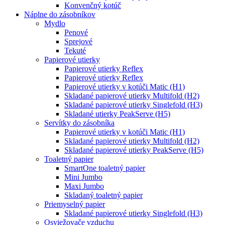
Konvenčný kotúč
Náplne do zásobníkov
Mydlo
Penové
Sprejové
Tekuté
Papierové utierky
Papierové utierky Reflex
Papierové utierky Reflex
Papierové utierky v kotúči Matic (H1)
Skladané papierové utierky Multifold (H2)
Skladané papierové utierky Singlefold (H3)
Skladané utierky PeakServe (H5)
Servítky do zásobníka
Papierové utierky v kotúči Matic (H1)
Skladané papierové utierky Multifold (H2)
Skladané papierové utierky PeakServe (H5)
Toaletný papier
SmartOne toaletný papier
Mini Jumbo
Maxi Jumbo
Skladaný toaletný papier
Priemyselný papier
Skladané papierové utierky Singlefold (H3)
Osviežovače vzduchu