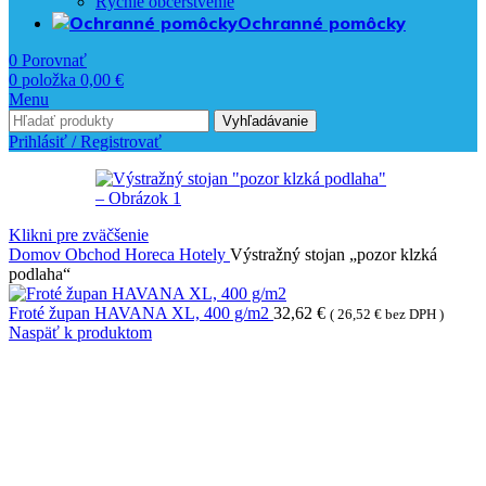
Rýchle občerstvenie
Ochranné pomôcky
0
Porovnať
0
položka
0,00
€
Menu
Vyhľadávanie
Prihlásiť / Registrovať
Klikni pre zväčšenie
Domov
Obchod
Horeca
Hotely
Výstražný stojan „pozor klzká
podlaha“
Froté župan HAVANA XL, 400 g/m2
32,62
€
(
26,52
€
bez DPH )
Naspäť k produktom