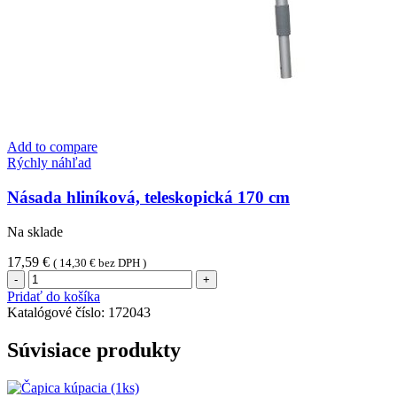
Add to compare
Rýchly náhľad
Násada hliníková, teleskopická 170 cm
Na sklade
17,59
€
(
14,30
€
bez DPH )
množstvo
Násada
Pridať do košíka
hliníková,
Katalógové číslo:
172043
teleskopická
170
Súvisiace produkty
cm