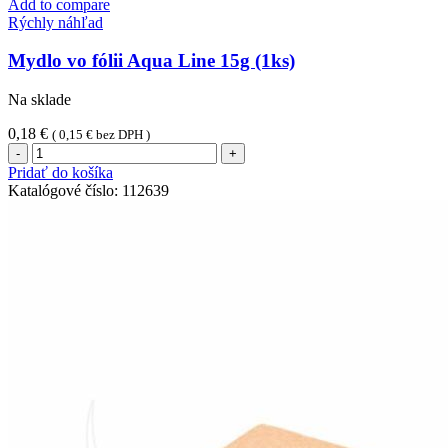
(1ks)
Add to compare
Rýchly náhľad
Mydlo vo fólii Aqua Line 15g (1ks)
Na sklade
0,18
€
(
0,15
€
bez DPH )
množstvo
Mydlo
Pridať do košíka
vo
Katalógové číslo:
112639
fólii
Aqua
Line
15g
(1ks)