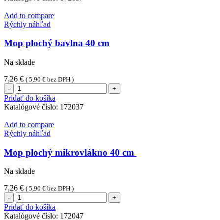
140
cm
Add to compare
Rýchly náhľad
Mop plochý bavlna 40 cm
Na sklade
7,26
€
(
5,90
€
bez DPH )
množstvo
Mop
Pridať do košíka
plochý
Katalógové číslo:
172037
bavlna
40
Add to compare
cm
Rýchly náhľad
Mop plochý mikrovlákno 40 cm
Na sklade
7,26
€
(
5,90
€
bez DPH )
množstvo
Mop
Pridať do košíka
plochý
Katalógové číslo:
172047