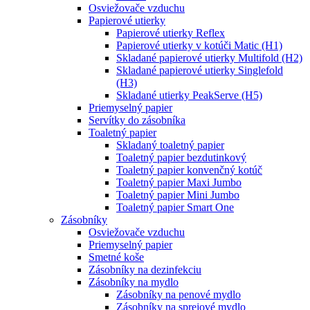
Osviežovače vzduchu
Papierové utierky
Papierové utierky Reflex
Papierové utierky v kotúči Matic (H1)
Skladané papierové utierky Multifold (H2)
Skladané papierové utierky Singlefold
(H3)
Skladané utierky PeakServe (H5)
Priemyselný papier
Servítky do zásobníka
Toaletný papier
Skladaný toaletný papier
Toaletný papier bezdutinkový
Toaletný papier konvenčný kotúč
Toaletný papier Maxi Jumbo
Toaletný papier Mini Jumbo
Toaletný papier Smart One
Zásobníky
Osviežovače vzduchu
Priemyselný papier
Smetné koše
Zásobníky na dezinfekciu
Zásobníky na mydlo
Zásobníky na penové mydlo
Zásobníky na sprejové mydlo