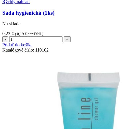
Rýchly náhľad
Sada hygienická (1ks)
Na sklade
0,23
€
(
0,19
€
bez DPH )
množstvo
Sada
Pridať do košíka
hygienická
Katalógové číslo:
110102
(1ks)