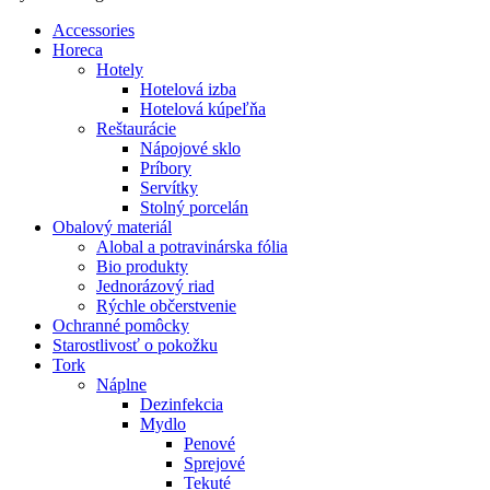
Accessories
Horeca
Hotely
Hotelová izba
Hotelová kúpeľňa
Reštaurácie
Nápojové sklo
Príbory
Servítky
Stolný porcelán
Obalový materiál
Alobal a potravinárska fólia
Bio produkty
Jednorázový riad
Rýchle občerstvenie
Ochranné pomôcky
Starostlivosť o pokožku
Tork
Náplne
Dezinfekcia
Mydlo
Penové
Sprejové
Tekuté