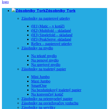
Zásobníky Tork
Zásobníky na papierové utierky
(H1) Matic – v kotúči
(H2) Multifold – skladané
(H3) Singlefold – skladané
(H5) PeakServe -skladané
Reflex – papierové utierky
Zásobníky na mydlo
Na tekuté mydlo
Na penové mydlo
Na sprejové mydlo
Zásobníky na toaletný papier
Mini Jumbo
Maxi Jumbo
SmartOne
Na bezdutinkový toaletný papier
Na konvenčný kotúč
Zásobníky na priemyselný papier
Zásobníky na osviežovačov vzduchu
Zásobníky na servítky