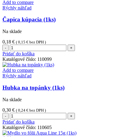
Add to compare
Rýchly náhľad
Čapica kúpacia (1ks)
Na sklade
0,18
€
(
0,15
€
bez DPH )
množstvo
Čapica
Pridať do košíka
kúpacia
Katalógové číslo:
110099
(1ks)
Add to compare
Rýchly náhľad
Hubka na topánky (1ks)
Na sklade
0,30
€
(
0,24
€
bez DPH )
množstvo
Hubka
Pridať do košíka
na
Katalógové číslo:
110605
topánky