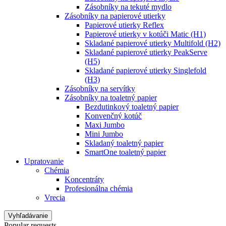
Zásobníky na tekuté mydlo
Zásobníky na papierové utierky
Papierové utierky Reflex
Papierové utierky v kotúči Matic (H1)
Skladané papierové utierky Multifold (H2)
Skladané papierové utierky PeakServe
(H5)
Skladané papierové utierky Singlefold
(H3)
Zásobníky na servítky
Zásobníky na toaletný papier
Bezdutinkový toaletný papier
Konvenčný kotúč
Maxi Jumbo
Mini Jumbo
Skladaný toaletný papier
SmartOne toaletný papier
Upratovanie
Chémia
Koncentráty
Profesionálna chémia
Vrecia
Vyhľadávanie
Popular requests