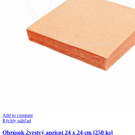
Add to compare
Rýchly náhľad
Obrúsok 2vrstvý apricot 24 x 24 cm [250 ks]