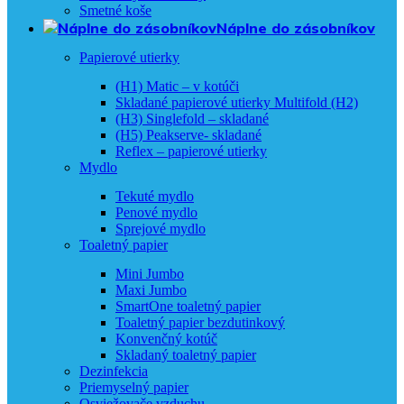
Smetné koše
Náplne do zásobníkov
Papierové utierky
(H1) Matic – v kotúči
Skladané papierové utierky Multifold (H2)
(H3) Singlefold – skladané
(H5) Peakserve- skladané
Reflex – papierové utierky
Mydlo
Tekuté mydlo
Penové mydlo
Sprejové mydlo
Toaletný papier
Mini Jumbo
Maxi Jumbo
SmartOne toaletný papier
Toaletný papier bezdutinkový
Konvenčný kotúč
Skladaný toaletný papier
Dezinfekcia
Priemyselný papier
Osviežovače vzduchu