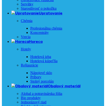
Servítky
Starostlivosť o pokožku
Upratovanie
Chémia
Profesionálna chémia
Koncentráty
Vrecia
Horeca
Hotely
Hotelová izba
Hotelová kúpeľňa
Reštaurácie
Nápojové sklo
Príbory
Stolný porcelán
Obalový materiál
Alobal a potravinárska fólia
Bio produkty
Jednorázový riad