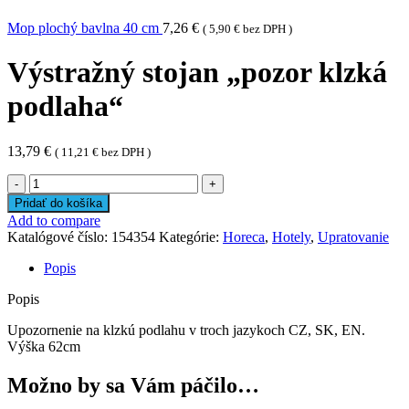
Mop plochý bavlna 40 cm
7,26
€
(
5,90
€
bez DPH )
Výstražný stojan „pozor klzká
podlaha“
13,79
€
(
11,21
€
bez DPH )
množstvo
Výstražný
Pridať do košíka
stojan
Add to compare
"pozor
Katalógové číslo:
154354
Kategórie:
Horeca
,
Hotely
,
Upratovanie
klzká
podlaha"
Popis
Popis
Upozornenie na klzkú podlahu v troch jazykoch CZ, SK, EN.
Výška 62cm
Možno by sa Vám páčilo…