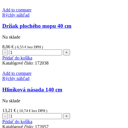
Add to compare
Rýchly náhľad
Držiak plochého mopu 40 cm
Na sklade
8,06
€
(
6,55
€
bez DPH )
množstvo
Držiak
Pridať do košíka
plochého
Katalógové číslo:
172038
mopu
40
Add to compare
cm
Rýchly náhľad
Hliníková násada 140 cm
Na sklade
13,21
€
(
10,74
€
bez DPH )
množstvo
Hliníková
Pridať do košíka
násada
Katalógové číslo:
172057