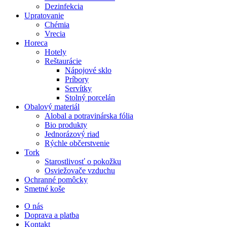
Dezinfekcia
Upratovanie
Chémia
Vrecia
Horeca
Hotely
Reštaurácie
Nápojové sklo
Príbory
Servítky
Stolný porcelán
Obalový materiál
Alobal a potravinárska fólia
Bio produkty
Jednorázový riad
Rýchle občerstvenie
Tork
Starostlivosť o pokožku
Osviežovače vzduchu
Ochranné pomôcky
Smetné koše
O nás
Doprava a platba
Kontakt