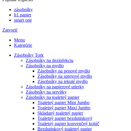
zásobníky
h1 papier
smart one
Zatvoriť
Menu
Kategórie
Zásobníky Tork
Zásobníky na dezinfekciu
Zásobníky na mydlo
Zásobníky na penové mydlo
Zásobníky na sprejové mydlo
Zásobníky na tekuté mydlo
Zásobníky na papierové utierky
Zásobníky na servítky
Zásobníky na toaletný papier
Toaletný papier Mini Jumbo
Toaletný papier Maxi Jumbo
Skladaný toaletný papier
Toaletný papier bezdutinkový
Toaletný papier konvenčný kotúč
Bezdutinkový toaletný papier