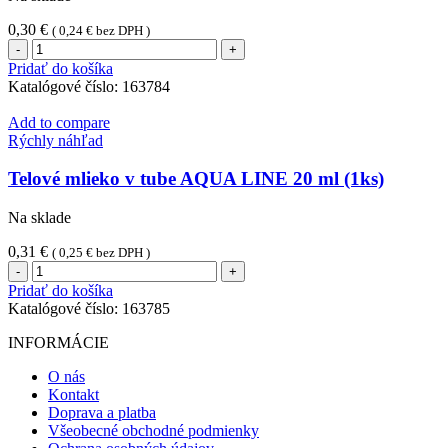
0,30
€
(
0,24
€
bez DPH )
množstvo
Sprchový
Pridať do košíka
gél
Katalógové číslo:
163784
Aqua
Line
Add to compare
20ml(1ks)
Rýchly náhľad
Telové mlieko v tube AQUA LINE 20 ml (1ks)
Na sklade
0,31
€
(
0,25
€
bez DPH )
množstvo
Telové
Pridať do košíka
mlieko
Katalógové číslo:
163785
v
tube
INFORMÁCIE
AQUA
LINE
O nás
20
Kontakt
ml
Doprava a platba
(1ks)
Všeobecné obchodné podmienky