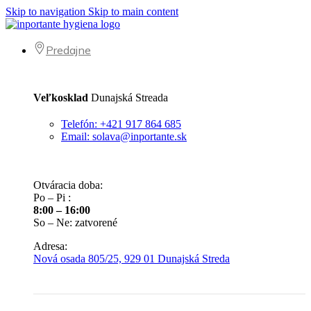
Skip to navigation
Skip to main content
Predajne
Veľkosklad
Dunajská Streada
Telefón: +421 917 864 685
Email: solava@inportante.sk
Otváracia doba:
Po – Pi :
8:00 – 16:00
So – Ne: zatvorené
Adresa:
Nová osada 805/25, 929 01 Dunajská Streda