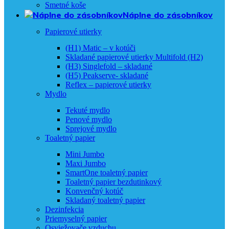
Smetné koše
Náplne do zásobníkov
Papierové utierky
(H1) Matic – v kotúči
Skladané papierové utierky Multifold (H2)
(H3) Singlefold – skladané
(H5) Peakserve- skladané
Reflex – papierové utierky
Mydlo
Tekuté mydlo
Penové mydlo
Sprejové mydlo
Toaletný papier
Mini Jumbo
Maxi Jumbo
SmartOne toaletný papier
Toaletný papier bezdutinkový
Konvenčný kotúč
Skladaný toaletný papier
Dezinfekcia
Priemyselný papier
Osviežovače vzduchu