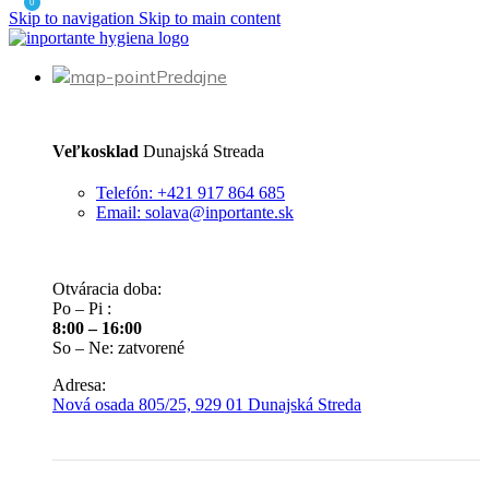
0
Skip to navigation
Skip to main content
Predajne
Veľkosklad
Dunajská Streada
Telefón: +421 917 864 685
Email: solava@inportante.sk
Otváracia doba:
Po – Pi :
8:00 – 16:00
So – Ne: zatvorené
Adresa:
Nová osada 805/25, 929 01 Dunajská Streda