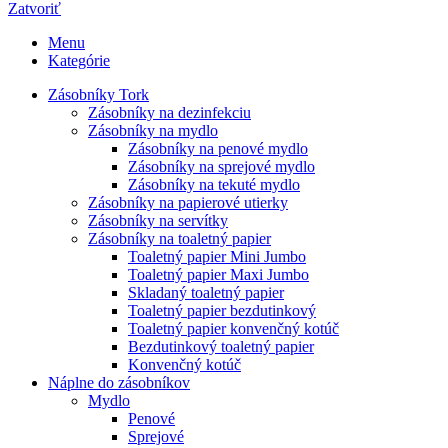
Zatvoriť
Menu
Kategórie
Zásobníky Tork
Zásobníky na dezinfekciu
Zásobníky na mydlo
Zásobníky na penové mydlo
Zásobníky na sprejové mydlo
Zásobníky na tekuté mydlo
Zásobníky na papierové utierky
Zásobníky na servítky
Zásobníky na toaletný papier
Toaletný papier Mini Jumbo
Toaletný papier Maxi Jumbo
Skladaný toaletný papier
Toaletný papier bezdutinkový
Toaletný papier konvenčný kotúč
Bezdutinkový toaletný papier
Konvenčný kotúč
Náplne do zásobníkov
Mydlo
Penové
Sprejové