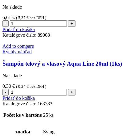
Na sklade
6,61
€
(
5,37
€
bez DPH )
množstvo
Obrúsok
Pridať do košíka
CutleryStar
Katalógové číslo:
89008
PREMIUM
bordový
Add to compare
32
Rýchly náhľad
x
40
Šampón telový a vlasový Aqua Line 20ml (1ks)
cm
[50
Na sklade
ks]
0,30
€
(
0,24
€
bez DPH )
množstvo
Šampón
Pridať do košíka
telový
Katalógové číslo:
163783
a
vlasový
Počet ks v kartóne
25 ks
Aqua
Line
20ml
značka
Sving
(1ks)