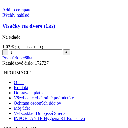
Add to compare
Rýchly náhľad
Visačky na dvere (1ks)
Na sklade
1,02
€
(
0,83
€
bez DPH )
množstvo
Visačky
Pridať do košíka
na
Katalógové číslo:
172727
dvere
(1ks)
INFORMÁCIE
O nás
Kontakt
Doprava a platba
Všeobecné obchodné podmienky
Ochrana osobných údajov
Môj účet
Veľkosklad Dunajská Streda
INPORTANTE Hygiena R1 Bratislava