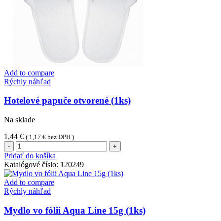
Add to compare
Rýchly náhľad
Hotelové papuče otvorené (1ks)
Na sklade
1,44
€
(
1,17
€
bez DPH )
množstvo
Hotelové
Pridať do košíka
papuče
Katalógové číslo:
120249
otvorené
(1ks)
Add to compare
Rýchly náhľad
Mydlo vo fólii Aqua Line 15g (1ks)