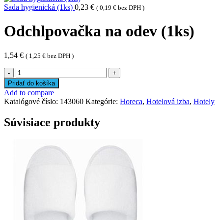
Sada hygienická (1ks)
0,23
€
(
0,19
€
bez DPH )
Odchlpovačka na odev (1ks)
1,54
€
(
1,25
€
bez DPH )
množstvo
Odchlpovačka
Pridať do košíka
na
Add to compare
odev
Katalógové číslo:
143060
Kategórie:
Horeca
,
Hotelová izba
,
Hotely
(1ks)
Súvisiace produkty