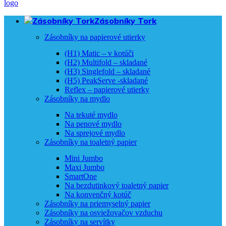
Zásobníky Tork
Zásobníky na papierové utierky
(H1) Matic – v kotúči
(H2) Multifold – skladané
(H3) Singlefold – skladané
(H5) PeakServe -skladané
Reflex – papierové utierky
Zásobníky na mydlo
Na tekuté mydlo
Na penové mydlo
Na sprejové mydlo
Zásobníky na toaletný papier
Mini Jumbo
Maxi Jumbo
SmartOne
Na bezdutinkový toaletný papier
Na konvenčný kotúč
Zásobníky na priemyselný papier
Zásobníky na osviežovačov vzduchu
Zásobníky na servítky