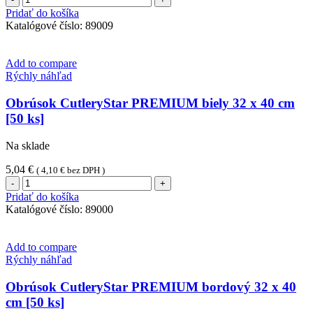
Obrúsok
Pridať do košíka
CutleryStar
Katalógové číslo:
89009
PREMIUM
béžový
32
Add to compare
x
Rýchly náhľad
40
cm
Obrúsok CutleryStar PREMIUM biely 32 x 40 cm
[50
[50 ks]
ks]
Na sklade
5,04
€
(
4,10
€
bez DPH )
množstvo
Obrúsok
Pridať do košíka
CutleryStar
Katalógové číslo:
89000
PREMIUM
biely
32
Add to compare
x
Rýchly náhľad
40
cm
Obrúsok CutleryStar PREMIUM bordový 32 x 40
[50
cm [50 ks]
ks]