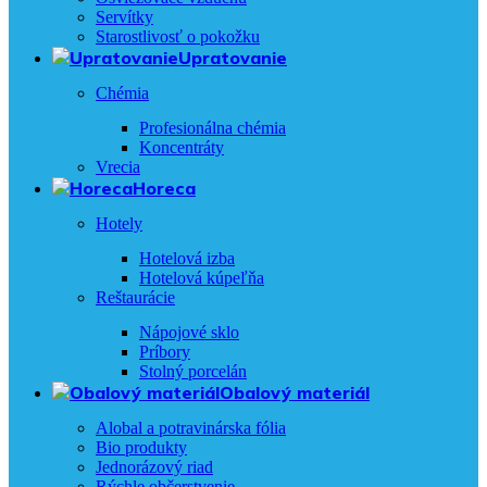
Servítky
Starostlivosť o pokožku
Upratovanie
Chémia
Profesionálna chémia
Koncentráty
Vrecia
Horeca
Hotely
Hotelová izba
Hotelová kúpeľňa
Reštaurácie
Nápojové sklo
Príbory
Stolný porcelán
Obalový materiál
Alobal a potravinárska fólia
Bio produkty
Jednorázový riad
Rýchle občerstvenie