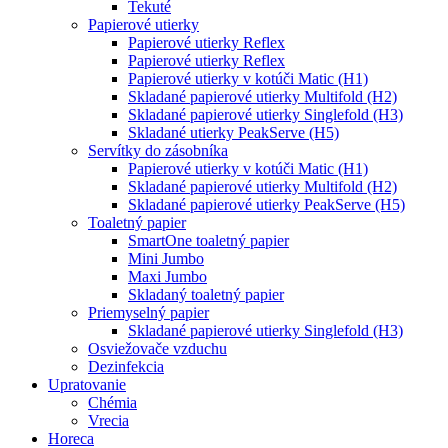
Tekuté
Papierové utierky
Papierové utierky Reflex
Papierové utierky Reflex
Papierové utierky v kotúči Matic (H1)
Skladané papierové utierky Multifold (H2)
Skladané papierové utierky Singlefold (H3)
Skladané utierky PeakServe (H5)
Servítky do zásobníka
Papierové utierky v kotúči Matic (H1)
Skladané papierové utierky Multifold (H2)
Skladané papierové utierky PeakServe (H5)
Toaletný papier
SmartOne toaletný papier
Mini Jumbo
Maxi Jumbo
Skladaný toaletný papier
Priemyselný papier
Skladané papierové utierky Singlefold (H3)
Osviežovače vzduchu
Dezinfekcia
Upratovanie
Chémia
Vrecia
Horeca