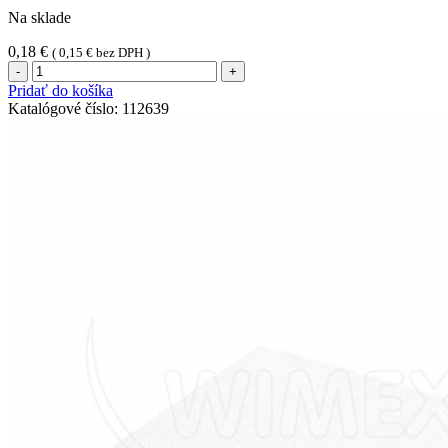
Na sklade
0,18
€
(
0,15
€
bez DPH )
množstvo
Mydlo
Pridať do košíka
vo
Katalógové číslo:
112639
fólii
Aqua
Line
15g
(1ks)