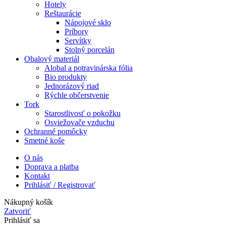
Hotely
Reštaurácie
Nápojové sklo
Príbory
Servítky
Stolný porcelán
Obalový materiál
Alobal a potravinárska fólia
Bio produkty
Jednorázový riad
Rýchle občerstvenie
Tork
Starostlivosť o pokožku
Osviežovače vzduchu
Ochranné pomôcky
Smetné koše
O nás
Doprava a platba
Kontakt
Prihlásiť / Registrovať
Nákupný košík
Zatvoriť
Prihlásiť sa