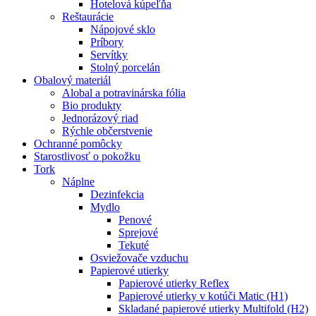
Hotelová kúpeľňa
Reštaurácie
Nápojové sklo
Príbory
Servítky
Stolný porcelán
Obalový materiál
Alobal a potravinárska fólia
Bio produkty
Jednorázový riad
Rýchle občerstvenie
Ochranné pomôcky
Starostlivosť o pokožku
Tork
Náplne
Dezinfekcia
Mydlo
Penové
Sprejové
Tekuté
Osviežovače vzduchu
Papierové utierky
Papierové utierky Reflex
Papierové utierky v kotúči Matic (H1)
Skladané papierové utierky Multifold (H2)