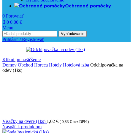
Ochranné pomôcky
0
Porovnať
0
0,00
€
Menu
Vyhľadávanie
Prihlásiť / Registrovať
Klikni pre zväčšenie
Domov
Obchod
Horeca
Hotely
Hotelová izba
Odchlpovačka na
odev (1ks)
Visačky na dvere (1ks)
1,02
€
(
0,83
€
bez DPH )
Naspäť k produktom