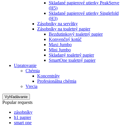
Skladané papierové utierky PeakServe
(H5)
Skladané papierové utierky Singlefold
(H3)
Zásobníky na servítky
Zásobníky na toaletný papier
Bezdutinkový toaletný papier
Konvenčný kotúč
Maxi Jumbo
Mini Jumbo
Skladaný toaletný papier
SmartOne toaletný papier
Upratovanie
Chémia
Koncentráty
Profesionálna chémia
Vrecia
Vyhľadávanie
Popular requests
zásobníky
h1 papier
smart one