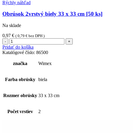
Rýchly náhľad
Obrúsok 2vrstvý biely 33 x 33 cm [50 ks]
Na sklade
0,97
€
(
0,79
€
bez DPH )
množstvo
Obrúsok
Pridať do košíka
2vrstvý
Katalógové číslo:
86500
biely
33
značka
Wimex
x
33
cm
Farba obrúsky
biela
[50
ks]
Rozmer obrúsky
33 x 33 cm
Počet vrstiev
2