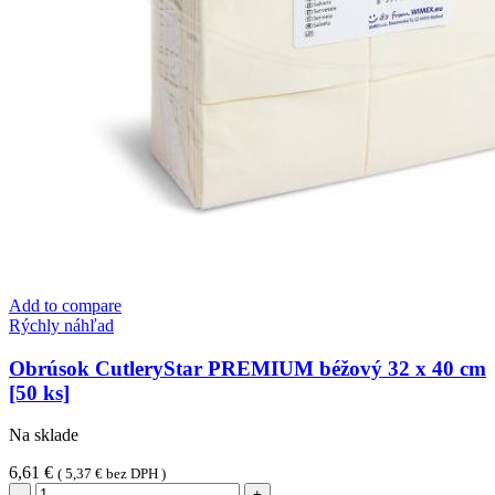
Add to compare
Rýchly náhľad
Obrúsok CutleryStar PREMIUM béžový 32 x 40 cm
[50 ks]
Na sklade
6,61
€
(
5,37
€
bez DPH )
množstvo