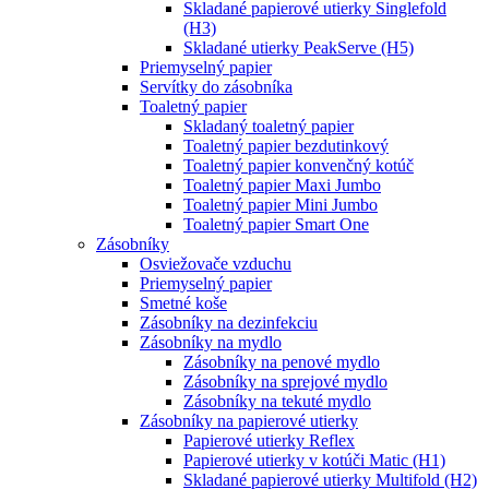
Skladané papierové utierky Singlefold
(H3)
Skladané utierky PeakServe (H5)
Priemyselný papier
Servítky do zásobníka
Toaletný papier
Skladaný toaletný papier
Toaletný papier bezdutinkový
Toaletný papier konvenčný kotúč
Toaletný papier Maxi Jumbo
Toaletný papier Mini Jumbo
Toaletný papier Smart One
Zásobníky
Osviežovače vzduchu
Priemyselný papier
Smetné koše
Zásobníky na dezinfekciu
Zásobníky na mydlo
Zásobníky na penové mydlo
Zásobníky na sprejové mydlo
Zásobníky na tekuté mydlo
Zásobníky na papierové utierky
Papierové utierky Reflex
Papierové utierky v kotúči Matic (H1)
Skladané papierové utierky Multifold (H2)