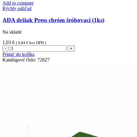
Add to compare
Rýchly náhľad
ADA držiak Press chróm šróbovací (1ks)
Na sklade
1,03
€
(
0,84
€
bez DPH )
množstvo
ADA
Pridať do košíka
držiak
Katalógové číslo:
72827
Press
chróm
šróbovací
(1ks)