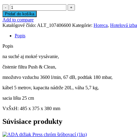
množstvo
Vysávač
Pridať do košíka
Nilfisk
Add to compare
Aero
Katalógové číslo:
ALT_107406600
Kategórie:
Horeca
,
Hotelová izba
21-
01
Popis
PC
Popis
na suché aj mokré vysávanie,
čistenie filtra Push & Clean,
množstvo vzduchu 3600 l/min, 67 dB, podtlak 180 mbar,
kábel 5 metrov, kapacita nádrže 20L, váha 5,7 kg,
sacia lišta 25 cm
VxŠxH: 485 x 375 x 380 mm
Súvisiace produkty