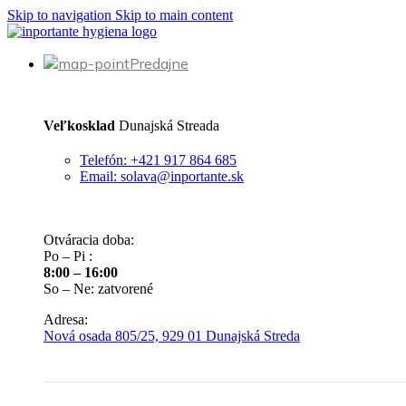
Skip to navigation
Skip to main content
Predajne
Veľkosklad
Dunajská Streada
Telefón: +421 917 864 685
Email: solava@inportante.sk
Otváracia doba:
Po – Pi :
8:00 – 16:00
So – Ne: zatvorené
Adresa:
Nová osada 805/25, 929 01 Dunajská Streda