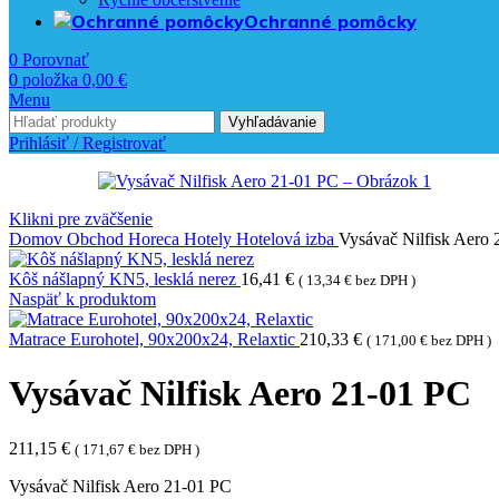
Ochranné pomôcky
0
Porovnať
0
položka
0,00
€
Menu
Vyhľadávanie
Prihlásiť / Registrovať
Klikni pre zväčšenie
Domov
Obchod
Horeca
Hotely
Hotelová izba
Vysávač Nilfisk Aero
Kôš nášlapný KN5, lesklá nerez
16,41
€
(
13,34
€
bez DPH )
Naspäť k produktom
Matrace Eurohotel, 90x200x24, Relaxtic
210,33
€
(
171,00
€
bez DPH )
Vysávač Nilfisk Aero 21-01 PC
211,15
€
(
171,67
€
bez DPH )
Vysávač Nilfisk Aero 21-01 PC