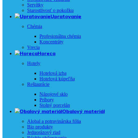
Servítky
Starostlivosť o pokožku
Upratovanie
Chémia
Profesionálna chémia
Koncentráty
Vrecia
Horeca
Hotely
Hotelová izba
Hotelová kúpeľňa
Reštaurácie
Nápojové sklo
Príbory
Stolný porcelán
Obalový materiál
Alobal a potravinárska fólia
Bio produkty
Jednorázový riad
Rýchle občerstvenie