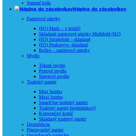
Smetné koše
Náplne do zásobníkov
Papierové utierky
(H1) Matic – v kotúči
Skladané papierové utierky Multifold (H2)
(H3) Singlefold – skladané
(H5) Peakserve- skladané
Reflex – papierové utierky
Mydlo
Tekuté mydlo
Penové mydlo
Sprejové mydlo
Toaletný papier
Mini Jumbo
Maxi Jumbo
SmartOne toaletný papier
Toaletný papier bezdutinkový
Konvenčný kotúč
Skladaný toaletný papier
Dezinfekcia
Priemyselný papier
Osviežovače vzduchu