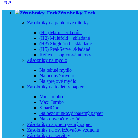
Zásobníky Tork
Zásobníky na papierové utierky
(H1) Matic – v kotúči
(H2) Multifold – skladané
(H3) Singlefold – skladané
(H5) PeakServe -skladané
Reflex – papierové utierky
Zásobníky na mydlo
Na tekuté mydlo
Na penové mydlo
Na sprejové mydlo
Zásobníky na toaletný papier
Mini Jumbo
Maxi Jumbo
SmartOne
Na bezdutinkový toaletný papier
Na konvenčný kotúč
Zásobníky na priemyselný papier
Zásobníky na osviežovačov vzduchu
Zásobníky na servítky