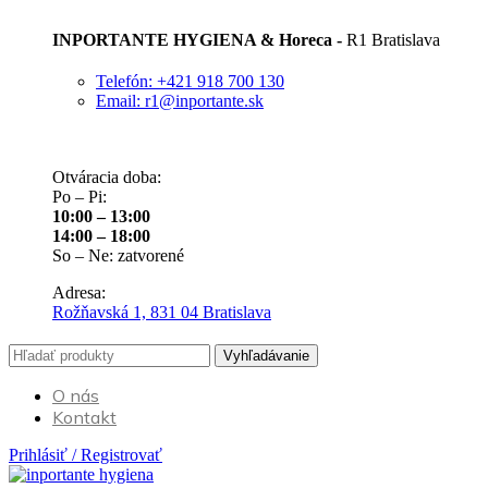
INPORTANTE HYGIENA & Horeca -
R1 Bratislava
Telefón: +421 918 700 130
Email: r1@inportante.sk
Otváracia doba:
Po – Pi:
10:00 – 13:00
14:00 – 18:00
So – Ne: zatvorené
Adresa:
Rožňavská 1, 831 04 Bratislava
Vyhľadávanie
O nás
Kontakt
Prihlásiť / Registrovať