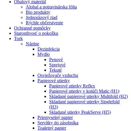
Obalový materiál
Alobal a potravinárska fólia
Bio produkty
Jednorázový riad
Rýchle občerstvenie
Ochranné pomôcky
Starostlivosť o pokožku
Tork
Náplne
Dezinfekcia
Mydlo
Penové
Sprejové
Tekuté
Osviežovače vzduchu
Papierové utierky
Papierové utierky Reflex
Papierové utierky v kotúči Matic (H1)
Skladané papierové utierky Multifold (H2)
Skladané papierové utierky Singlefold
(H3)
Skladané utierky PeakServe (H5)
Priemyselný papier
Servítky do zásobníka
Toaletný papier