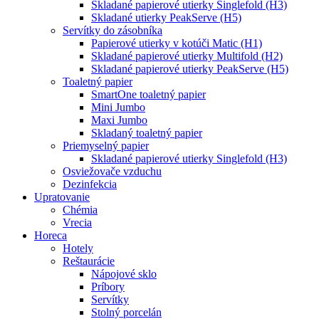
Skladané papierové utierky Singlefold (H3)
Skladané utierky PeakServe (H5)
Servítky do zásobníka
Papierové utierky v kotúči Matic (H1)
Skladané papierové utierky Multifold (H2)
Skladané papierové utierky PeakServe (H5)
Toaletný papier
SmartOne toaletný papier
Mini Jumbo
Maxi Jumbo
Skladaný toaletný papier
Priemyselný papier
Skladané papierové utierky Singlefold (H3)
Osviežovače vzduchu
Dezinfekcia
Upratovanie
Chémia
Vrecia
Horeca
Hotely
Reštaurácie
Nápojové sklo
Príbory
Servítky
Stolný porcelán