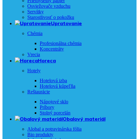
Priemyselný papier
Osviežovače vzduchu
Servítky
Starostlivosť o pokožku
Upratovanie
Chémia
Profesionálna chémia
Koncentráty
Vrecia
Horeca
Hotely
Hotelová izba
Hotelová kúpeľňa
Reštaurácie
Nápojové sklo
Príbory
Stolný porcelán
Obalový materiál
Alobal a potravinárska fólia
Bio produkty