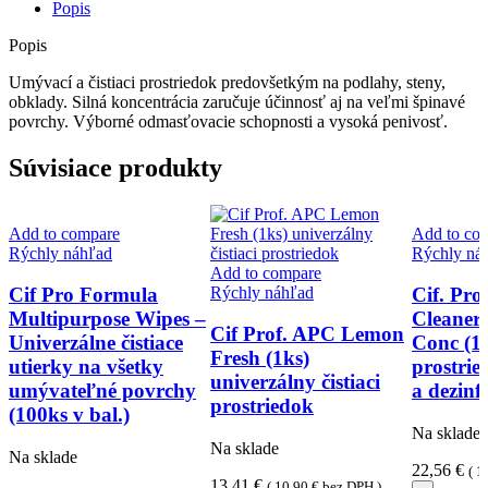
(1ks)
Popis
čistiaci
prostriedok
Popis
na
podlahu,
Umývací a čistiaci prostriedok predovšetkým na podlahy, steny,
steny,
obklady. Silná koncentrácia zaručuje účinnosť aj na veľmi špinavé
obklady
povrchy. Výborné odmasťovacie schopnosti a vysoká penivosť.
Súvisiace produkty
Add to compare
Add to co
Rýchly náhľad
Rýchly ná
Add to compare
Rýchly náhľad
Cif Pro Formula
Cif. Pro
Multipurpose Wipes –
Cleaner 
Cif Prof. APC Lemon
Univerzálne čistiace
Conc (1
Fresh (1ks)
utierky na všetky
prostrie
univerzálny čistiaci
umývateľné povrchy
a dezinf
prostriedok
(100ks v bal.)
Na sklade
Na sklade
Na sklade
22,56
€
(
1
13,41
€
(
10,90
€
bez DPH )