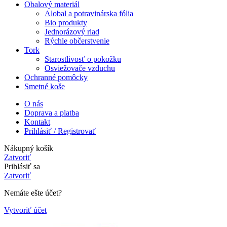
Obalový materiál
Alobal a potravinárska fólia
Bio produkty
Jednorázový riad
Rýchle občerstvenie
Tork
Starostlivosť o pokožku
Osviežovače vzduchu
Ochranné pomôcky
Smetné koše
O nás
Doprava a platba
Kontakt
Prihlásiť / Registrovať
Nákupný košík
Zatvoriť
Prihlásiť sa
Zatvoriť
Nemáte ešte účet?
Vytvoriť účet