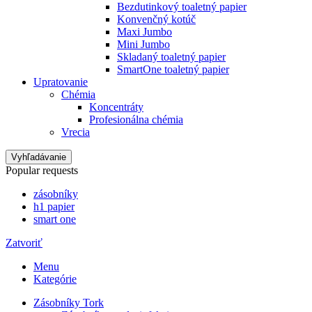
Bezdutinkový toaletný papier
Konvenčný kotúč
Maxi Jumbo
Mini Jumbo
Skladaný toaletný papier
SmartOne toaletný papier
Upratovanie
Chémia
Koncentráty
Profesionálna chémia
Vrecia
Vyhľadávanie
Popular requests
zásobníky
h1 papier
smart one
Zatvoriť
Menu
Kategórie
Zásobníky Tork