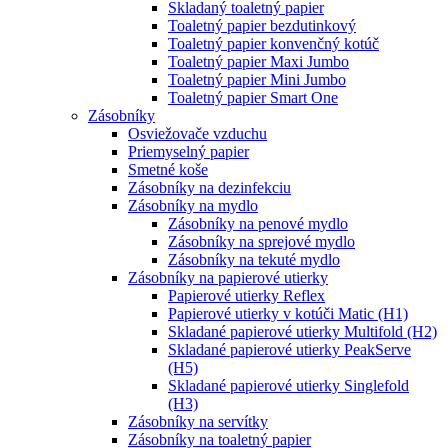
Skladaný toaletný papier
Toaletný papier bezdutinkový
Toaletný papier konvenčný kotúč
Toaletný papier Maxi Jumbo
Toaletný papier Mini Jumbo
Toaletný papier Smart One
Zásobníky
Osviežovače vzduchu
Priemyselný papier
Smetné koše
Zásobníky na dezinfekciu
Zásobníky na mydlo
Zásobníky na penové mydlo
Zásobníky na sprejové mydlo
Zásobníky na tekuté mydlo
Zásobníky na papierové utierky
Papierové utierky Reflex
Papierové utierky v kotúči Matic (H1)
Skladané papierové utierky Multifold (H2)
Skladané papierové utierky PeakServe
(H5)
Skladané papierové utierky Singlefold
(H3)
Zásobníky na servítky
Zásobníky na toaletný papier