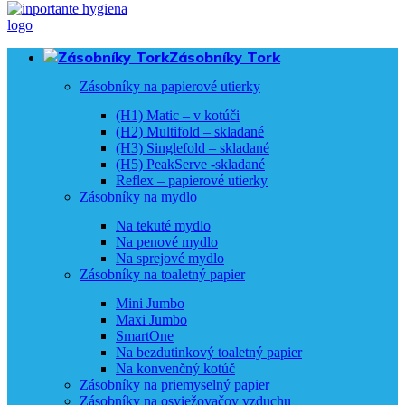
Zásobníky Tork
Zásobníky na papierové utierky
(H1) Matic – v kotúči
(H2) Multifold – skladané
(H3) Singlefold – skladané
(H5) PeakServe -skladané
Reflex – papierové utierky
Zásobníky na mydlo
Na tekuté mydlo
Na penové mydlo
Na sprejové mydlo
Zásobníky na toaletný papier
Mini Jumbo
Maxi Jumbo
SmartOne
Na bezdutinkový toaletný papier
Na konvenčný kotúč
Zásobníky na priemyselný papier
Zásobníky na osviežovačov vzduchu