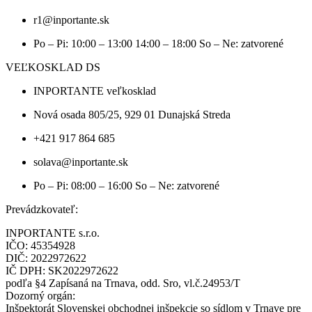
r1@inportante.sk
Po – Pi: 10:00 – 13:00 14:00 – 18:00 So – Ne: zatvorené
VEĽKOSKLAD DS
INPORTANTE veľkosklad
Nová osada 805/25, 929 01 Dunajská Streda
+421 917 864 685
solava@inportante.sk
Po – Pi: 08:00 – 16:00 So – Ne: zatvorené
Prevádzkovateľ:
INPORTANTE s.r.o.
IČO: 45354928
DIČ: 2022972622
IČ DPH: SK2022972622
podľa §4 Zapísaná na Trnava, odd. Sro, vl.č.24953/T
Dozorný orgán:
Inšpektorát Slovenskej obchodnej inšpekcie so sídlom v Trnave pre