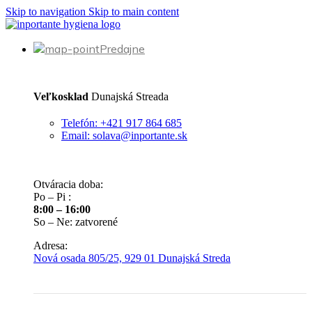
Skip to navigation
Skip to main content
Predajne
Veľkosklad
Dunajská Streada
Telefón: +421 917 864 685
Email: solava@inportante.sk
Otváracia doba:
Po – Pi :
8:00 – 16:00
So – Ne: zatvorené
Adresa:
Nová osada 805/25, 929 01 Dunajská Streda