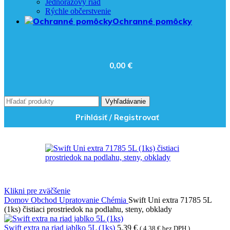
Jednorázový riad
Rýchle občerstvenie
Ochranné pomôcky
0,00
€
Vyhľadávanie
Prihlásiť / Registrovať
Klikni pre zväčšenie
Domov
Obchod
Upratovanie
Chémia
Swift Uni extra 71785 5L
(1ks) čistiaci prostriedok na podlahu, steny, obklady
Swift extra na riad jablko 5L (1ks)
5,39
€
(
4,38
€
bez DPH )