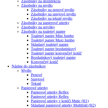
Zásobníky na dezinfekciu
Zásobníky na mydlo
Zásobníky na penové mydlo
Zásobníky na sprejové mydlo
Zásobníky na tekuté mydlo
Zásobníky na papierové utierky
Zásobníky na servítky
Zásobníky na toaletný papier
Toaletný papier Mini Jumbo
Toaletný papier Maxi Jumbo
Skladaný toaletný papier
Toaletný papier bezdutinkový
Toaletný papier konvenčný kotúč
Bezdutinkový toaletný papier
Konvenčný kotúč
Náplne do zásobníkov
Mydlo
Penové
Sprejové
Tekuté
Papierové utierky
Papierové utierky Reflex
Papierové utierky Reflex
Papierové utierky v kotúči Matic (H1)
Skladané papierové utierky Multifold (H2)