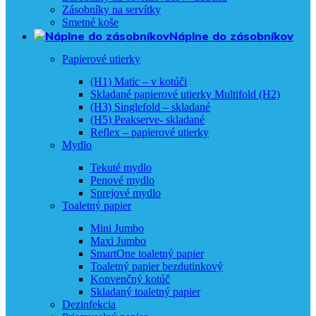
Zásobníky na servítky
Smetné koše
Náplne do zásobníkov
Papierové utierky
(H1) Matic – v kotúči
Skladané papierové utierky Multifold (H2)
(H3) Singlefold – skladané
(H5) Peakserve- skladané
Reflex – papierové utierky
Mydlo
Tekuté mydlo
Penové mydlo
Sprejové mydlo
Toaletný papier
Mini Jumbo
Maxi Jumbo
SmartOne toaletný papier
Toaletný papier bezdutinkový
Konvenčný kotúč
Skladaný toaletný papier
Dezinfekcia