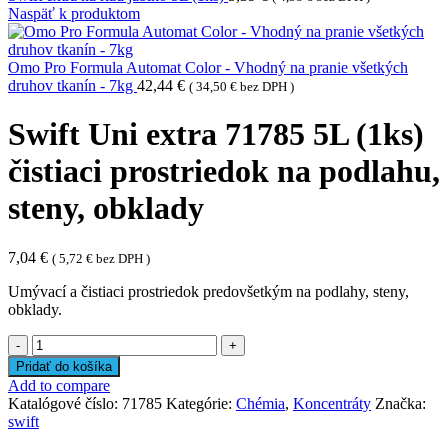
Naspäť k produktom
Omo Pro Formula Automat Color - Vhodný na pranie všetkých
druhov tkanín - 7kg
42,44
€
(
34,50
€
bez DPH )
Swift Uni extra 71785 5L (1ks)
čistiaci prostriedok na podlahu,
steny, obklady
7,04
€
(
5,72
€
bez DPH )
Umývací a čistiaci prostriedok predovšetkým na podlahy, steny,
obklady.
množstvo
Swift
Pridať do košíka
Uni
Add to compare
extra
Katalógové číslo:
71785
Kategórie:
Chémia
,
Koncentráty
Značka:
71785
swift
5L