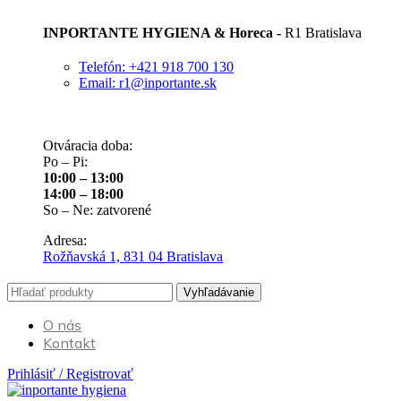
INPORTANTE HYGIENA & Horeca -
R1 Bratislava
Telefón: +421 918 700 130
Email: r1@inportante.sk
Otváracia doba:
Po – Pi:
10:00 – 13:00
14:00 – 18:00
So – Ne: zatvorené
Adresa:
Rožňavská 1, 831 04 Bratislava
Vyhľadávanie
O nás
Kontakt
Prihlásiť / Registrovať