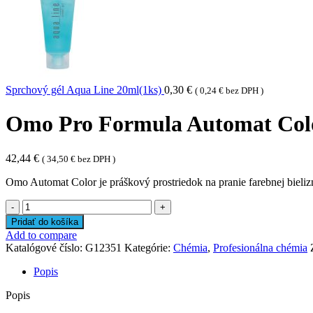
Sprchový gél Aqua Line 20ml(1ks)
0,30
€
(
0,24
€
bez DPH )
Omo Pro Formula Automat Color
42,44
€
(
34,50
€
bez DPH )
Omo Automat Color je práškový prostriedok na pranie farebnej bielizn
množstvo
Omo
Pridať do košíka
Pro
Add to compare
Formula
Katalógové číslo:
G12351
Kategórie:
Chémia
,
Profesionálna chémia
Automat
Color
Popis
-
Vhodný
Popis
na