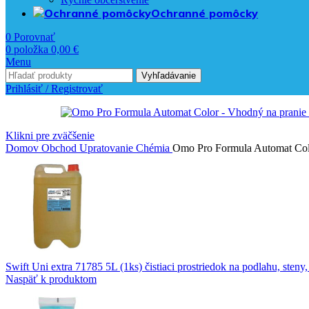
Ochranné pomôcky
0
Porovnať
0
položka
0,00
€
Menu
Vyhľadávanie
Prihlásiť / Registrovať
Klikni pre zväčšenie
Domov
Obchod
Upratovanie
Chémia
Omo Pro Formula Automat Colo
Swift Uni extra 71785 5L (1ks) čistiaci prostriedok na podlahu, steny
Naspäť k produktom