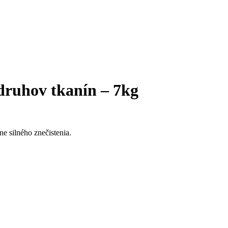
druhov tkanín – 7kg
e silného znečistenia.