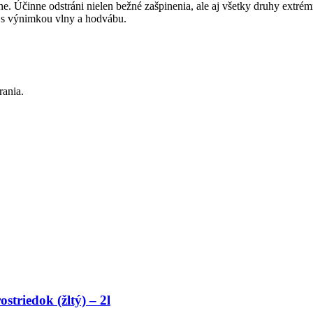
. Účinne odstráni nielen bežné zašpinenia, ale aj všetky druhy extrémn
, s výnimkou vlny a hodvábu.
rania.
triedok (žltý) – 2l