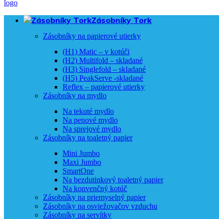
Zásobníky Tork
Zásobníky na papierové utierky
(H1) Matic – v kotúči
(H2) Multifold – skladané
(H3) Singlefold – skladané
(H5) PeakServe -skladané
Reflex – papierové utierky
Zásobníky na mydlo
Na tekuté mydlo
Na penové mydlo
Na sprejové mydlo
Zásobníky na toaletný papier
Mini Jumbo
Maxi Jumbo
SmartOne
Na bezdutinkový toaletný papier
Na konvenčný kotúč
Zásobníky na priemyselný papier
Zásobníky na osviežovačov vzduchu
Zásobníky na servítky