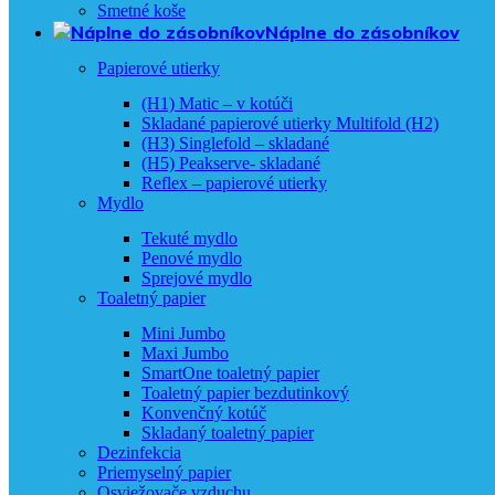
Smetné koše
Náplne do zásobníkov
Papierové utierky
(H1) Matic – v kotúči
Skladané papierové utierky Multifold (H2)
(H3) Singlefold – skladané
(H5) Peakserve- skladané
Reflex – papierové utierky
Mydlo
Tekuté mydlo
Penové mydlo
Sprejové mydlo
Toaletný papier
Mini Jumbo
Maxi Jumbo
SmartOne toaletný papier
Toaletný papier bezdutinkový
Konvenčný kotúč
Skladaný toaletný papier
Dezinfekcia
Priemyselný papier
Osviežovače vzduchu