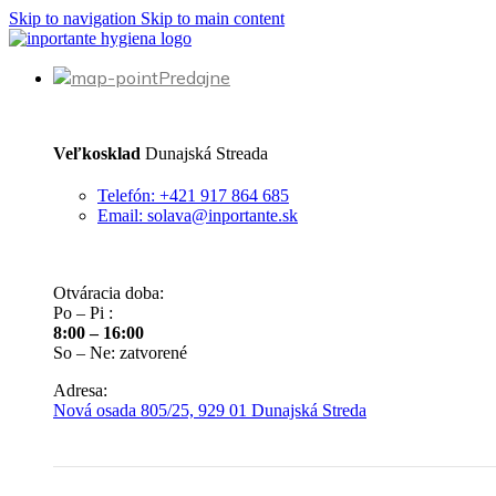
Skip to navigation
Skip to main content
Predajne
Veľkosklad
Dunajská Streada
Telefón: +421 917 864 685
Email: solava@inportante.sk
Otváracia doba:
Po – Pi :
8:00 – 16:00
So – Ne: zatvorené
Adresa:
Nová osada 805/25, 929 01 Dunajská Streda