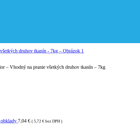
r – Vhodný na pranie všetkých druhov tkanín – 7kg
, obklady
7,04
€
(
5,72
€
bez DPH )