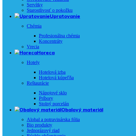
Servítky
Starostlivosť o pokožku
Upratovanie
Chémia
Profesionálna chémia
Koncentráty
Vrecia
Horeca
Hotely
Hotelová izba
Hotelová kúpeľňa
Reštaurácie
Nápojové sklo
Príbory
Stolný porcelán
Obalový materiál
Alobal a potravinárska fólia
Bio produkty
Jednorázový riad
Rýchle občerstvenie