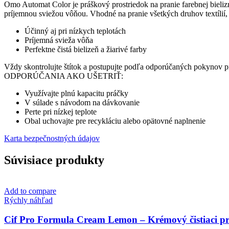
pranie
Omo Automat Color je práškový prostriedok na pranie farebnej bielizne
všetkých
príjemnou sviežou vôňou. Vhodné na pranie všetkých druhov textílií
druhov
Účinný aj pri nízkych teplotách
tkanín
Príjemná svieža vôňa
-
Perfektne čistá bielizeň a žiarivé farby
7kg
Vždy skontrolujte štítok a postupujte podľa odporúčaných pokynov p
ODPORÚČANIA AKO UŠETRIŤ:
Využívajte plnú kapacitu práčky
V súlade s návodom na dávkovanie
Perte pri nízkej teplote
Obal uchovajte pre recykláciu alebo opätovné naplnenie
Karta bezpečnostných údajov
Súvisiace produkty
Add to compare
Rýchly náhľad
Cif Pro Formula Cream Lemon – Krémový čistiaci pros