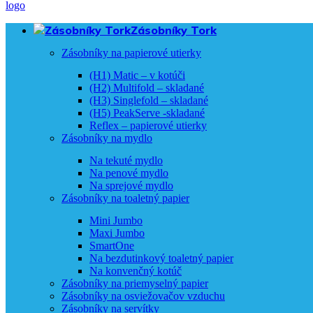
Zásobníky Tork
Zásobníky na papierové utierky
(H1) Matic – v kotúči
(H2) Multifold – skladané
(H3) Singlefold – skladané
(H5) PeakServe -skladané
Reflex – papierové utierky
Zásobníky na mydlo
Na tekuté mydlo
Na penové mydlo
Na sprejové mydlo
Zásobníky na toaletný papier
Mini Jumbo
Maxi Jumbo
SmartOne
Na bezdutinkový toaletný papier
Na konvenčný kotúč
Zásobníky na priemyselný papier
Zásobníky na osviežovačov vzduchu
Zásobníky na servítky