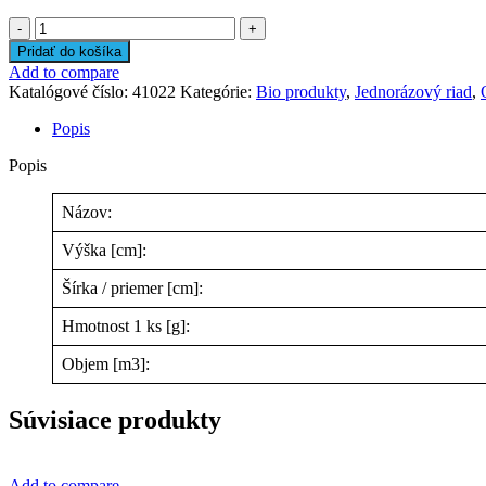
množstvo
Tanier
Pridať do košíka
cukrová
Add to compare
trstina
Katalógové číslo:
41022
Kategórie:
Bio produkty
,
Jednorázový riad
,
Ø22cm
[50
Popis
ks]
Popis
Názov:
Výška [cm]:
Šírka / priemer [cm]:
Hmotnost 1 ks [g]:
Objem [m3]:
Súvisiace produkty
Add to compare