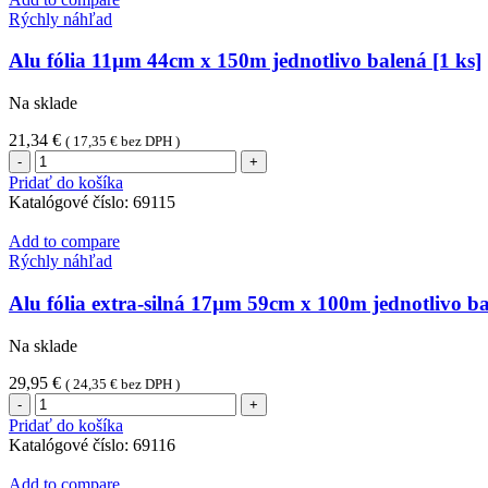
Rýchly náhľad
Alu fólia 11µm 44cm x 150m jednotlivo balená [1 ks]
Na sklade
21,34
€
(
17,35
€
bez DPH )
množstvo
Alu
Pridať do košíka
fólia
Katalógové číslo:
69115
11µm
44cm
Add to compare
x
Rýchly náhľad
150m
jednotlivo
Alu fólia extra-silná 17µm 59cm x 100m jednotlivo ba
balená
[1
Na sklade
ks]
29,95
€
(
24,35
€
bez DPH )
množstvo
Alu
Pridať do košíka
fólia
Katalógové číslo:
69116
extra-
silná
Add to compare