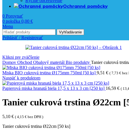
Rýchle občerstvenie
Ochranné pomôcky
0
Porovnať
0
položka
0,00
€
Menu
Vyhľadávanie
Prihlásiť / Registrovať
Klikni pre zväčšenie
Domov
Obchod
Obalový materiál
Bio produkty
Tanier cukrová trsti
Miska BIO cukrová trstina Ø175mm 750ml [50 ks]
9,51
€
(
7,73
€
bez 
Naspäť k produktom
Papierová miska hranatá biela 17,5 x 13 x 3 cm [250 ks]
16,59
€
(
13,
Tanier cukrová trstina Ø22cm [
5,10
€
(
4,15
€
bez DPH )
Tanier cukrová trstina Ø22cm [50 ks]