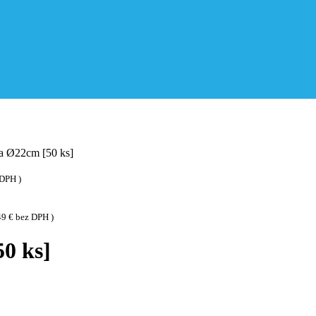
na Ø22cm [50 ks]
DPH )
49
€
bez DPH )
50 ks]