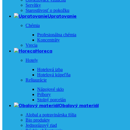
Servítky
Starostlivosť o pokožku
Upratovanie
Chémia
Profesionálna chémia
Koncentráty
Vrecia
Horeca
Hotely
Hotelová izba
Hotelová kúpeľňa
Reštaurácie
Nápojové sklo
Príbory
Stolný porcelán
Obalový materiál
Alobal a potravinárska fólia
Bio produkty
Jednorázový riad