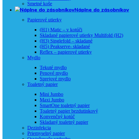
Smetné koše
Náplne do zásobníkov
Papierové utierky
(H1) Matic – v kotúči
Skladané papierové utierky Multifold (H2)
(H3) Singlefold – skladané
(H5) Peakserve- skladané
Reflex – papierové utierky
Mydlo
Tekuté mydlo
Penové mydlo
Sprejové mydlo
Toaletný papier
Mini Jumbo
Maxi Jumbo
SmartOne toaletný papier
Toaletný papier bezdutinkový
Konvenčný kotúč
Skladaný toaletný papier
Dezinfekcia
Priemyselný papier
Osviežovače vzduchu