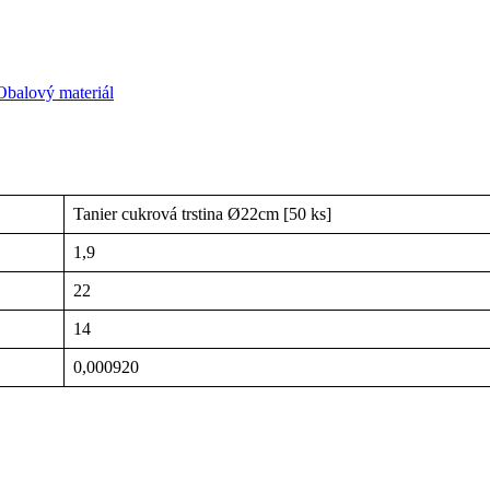
Obalový materiál
Tanier cukrová trstina Ø22cm [50 ks]
1,9
22
14
0,000920