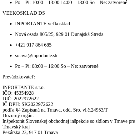
Po – Pi: 10:00 – 13:00 14:00 – 18:00 So – Ne: zatvorené
VEĽKOSKLAD DS
INPORTANTE veľkosklad
Nová osada 805/25, 929 01 Dunajská Streda
+421 917 864 685
solava@inportante.sk
Po – Pi: 08:00 – 16:00 So – Ne: zatvorené
Prevádzkovateľ:
INPORTANTE s.r.o.
IČO: 45354928
DIČ: 2022972622
IČ DPH: SK2022972622
podľa §4 Zapísaná na Trnava, odd. Sro, vl.č.24953/T
Dozorný orgán:
Inšpektorát Slovenskej obchodnej inšpekcie so sídlom v Trnave pre
Trnavský kraj
Pekárska 23, 917 01 Trnava