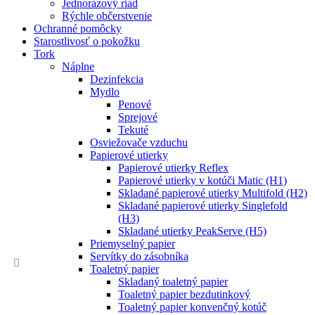
Jednorázový riad
Rýchle občerstvenie
Ochranné pomôcky
Starostlivosť o pokožku
Tork
Náplne
Dezinfekcia
Mydlo
Penové
Sprejové
Tekuté
Osviežovače vzduchu
Papierové utierky
Papierové utierky Reflex
Papierové utierky v kotúči Matic (H1)
Skladané papierové utierky Multifold (H2)
Skladané papierové utierky Singlefold
(H3)
Skladané utierky PeakServe (H5)
Priemyselný papier
Servítky do zásobníka
Toaletný papier
Skladaný toaletný papier
Toaletný papier bezdutinkový
Toaletný papier konvenčný kotúč