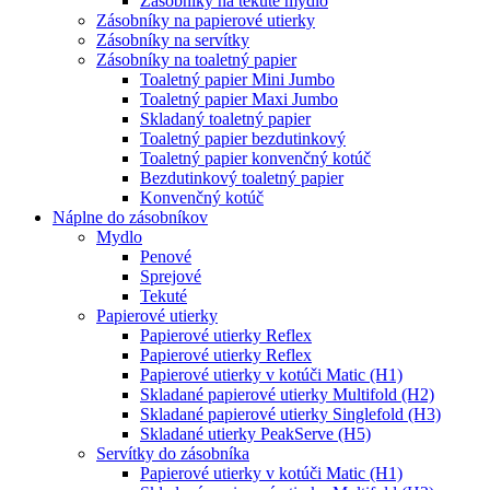
Zásobníky na tekuté mydlo
Zásobníky na papierové utierky
Zásobníky na servítky
Zásobníky na toaletný papier
Toaletný papier Mini Jumbo
Toaletný papier Maxi Jumbo
Skladaný toaletný papier
Toaletný papier bezdutinkový
Toaletný papier konvenčný kotúč
Bezdutinkový toaletný papier
Konvenčný kotúč
Náplne do zásobníkov
Mydlo
Penové
Sprejové
Tekuté
Papierové utierky
Papierové utierky Reflex
Papierové utierky Reflex
Papierové utierky v kotúči Matic (H1)
Skladané papierové utierky Multifold (H2)
Skladané papierové utierky Singlefold (H3)
Skladané utierky PeakServe (H5)
Servítky do zásobníka
Papierové utierky v kotúči Matic (H1)