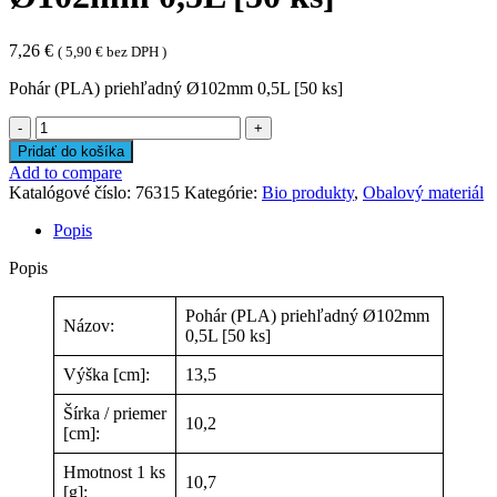
7,26
€
(
5,90
€
bez DPH )
Pohár (PLA) priehľadný Ø102mm 0,5L [50 ks]
množstvo
Pohár
Pridať do košíka
(PLA)
Add to compare
priehľadný
Katalógové číslo:
76315
Kategórie:
Bio produkty
,
Obalový materiál
Ø102mm
0,5L
Popis
[50
ks]
Popis
Pohár (PLA) priehľadný Ø102mm
Názov:
0,5L [50 ks]
Výška [cm]:
13,5
Šírka / priemer
10,2
[cm]:
Hmotnost 1 ks
10,7
[g]: