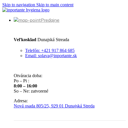
Skip to navigation
Skip to main content
Predajne
Veľkosklad
Dunajská Streada
Telefón: +421 917 864 685
Email: solava@inportante.sk
Otváracia doba:
Po – Pi :
8:00 – 16:00
So – Ne: zatvorené
Adresa:
Nová osada 805/25, 929 01 Dunajská Streda