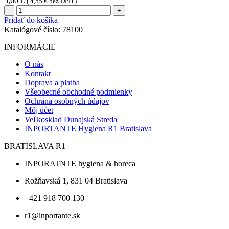
5,60
€
(
4,55
€
bez DPH )
množstvo
Viečko
Pridať do košíka
vypuklé
Katalógové číslo:
78100
(PP)
priehľadné
INFORMÁCIE
pre
menu
O nás
misu
Kontakt
do
Doprava a platba
mikrovlnky
Všeobecné obchodné podmienky
`M`
Ochrana osobných údajov
[50
Môj účet
ks]
Veľkosklad Dunajská Streda
INPORTANTE Hygiena R1 Bratislava
BRATISLAVA R1
INPORATNTE hygiena & horeca
Rožňavská 1, 831 04 Bratislava
+421 918 700 130
r1@inportante.sk