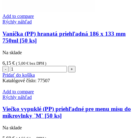
Add to compare
Rýchly náhľad
Vanička (PP) hranatá priehľadná 186 x 133 mm
750ml [50 ks]
Na sklade
6,15
€
(
5,00
€
bez DPH )
množstvo
Vanička
Pridať do košíka
(PP)
Katalógové číslo:
77507
hranatá
priehľadná
Add to compare
186
Rýchly náhľad
x
133
Viečko vypuklé (PP) priehľadné pre menu misu do
mm
mikrovlnky `M` [50 ks]
750ml
[50
Na sklade
ks]