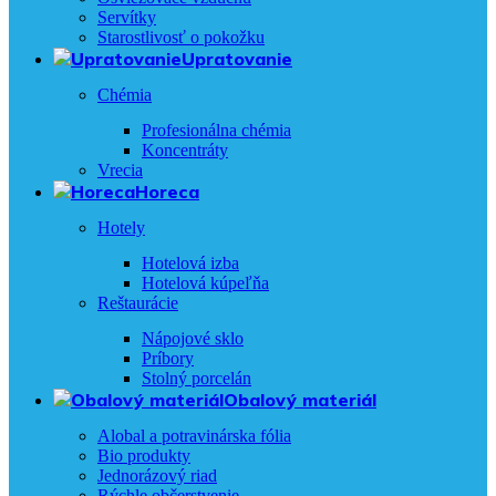
Servítky
Starostlivosť o pokožku
Upratovanie
Chémia
Profesionálna chémia
Koncentráty
Vrecia
Horeca
Hotely
Hotelová izba
Hotelová kúpeľňa
Reštaurácie
Nápojové sklo
Príbory
Stolný porcelán
Obalový materiál
Alobal a potravinárska fólia
Bio produkty
Jednorázový riad
Rýchle občerstvenie