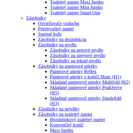
Toaletný papier Maxi Jumbo
Toaletný papier Mini Jumbo
Toaletný papier Smart One
Zásobníky
Osviežovače vzduchu
Priemyselný papier
Smetné koše
Zásobníky na dezinfekciu
Zásobníky na mydlo
Zásobníky na penové mydlo
Zásobníky na sprejové mydlo
Zásobníky na tekuté mydlo
Zásobníky na papierové utierky
Papierové utierky Reflex
Papierové utierky v kotúči Matic (H1)
Skladané papierové utierky Multifold (H2)
Skladané papierové utierky PeakServe
(H5)
Skladané papierové utierky Singlefold
(H3)
Zásobníky na servítky
Zásobníky na toaletný papier
Bezdutinkový toaletný papier
Konvenčný kotúč
Maxi Jumbo