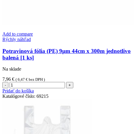
Add to compare
Rýchly náhľad
Potravinová fólia (PE) 9µm 44cm x 300m jednotlivo
balená [1 ks]
Na sklade
7,96
€
(
6,47
€
bez DPH )
množstvo
Potravinová
Pridať do košíka
fólia
Katalógové číslo:
69215
(PE)
9µm
44cm
x
300m
jednotlivo
balená