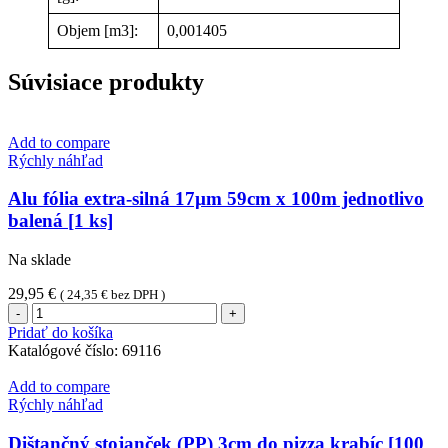
Objem [m3]:
0,001405
Súvisiace produkty
Add to compare
Rýchly náhľad
Alu fólia extra-silná 17µm 59cm x 100m jednotlivo
balená [1 ks]
Na sklade
29,95
€
(
24,35
€
bez DPH )
množstvo
Alu
Pridať do košíka
fólia
Katalógové číslo:
69116
extra-
silná
Add to compare
17µm
Rýchly náhľad
59cm
x
Dištančný stojanček (PP) 3cm do pizza krabíc [100