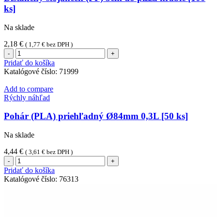
100m
ks]
jednotlivo
balená
Na sklade
[1
ks]
2,18
€
(
1,77
€
bez DPH )
množstvo
Dištančný
Pridať do košíka
stojanček
Katalógové číslo:
71999
(PP)
3cm
Add to compare
do
Rýchly náhľad
pizza
krabíc
Pohár (PLA) priehľadný Ø84mm 0,3L [50 ks]
[100
ks]
Na sklade
4,44
€
(
3,61
€
bez DPH )
množstvo
Pohár
Pridať do košíka
(PLA)
Katalógové číslo:
76313
priehľadný
Ø84mm
0,3L
[50