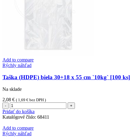
[1
ks]
Add to compare
Rýchly náhľad
Taška (HDPE) biela 30+18 x 55 cm `10kg` [100 ks]
Na sklade
2,08
€
(
1,69
€
bez DPH )
množstvo
Taška
Pridať do košíka
(HDPE)
Katalógové číslo:
68411
biela
30+18
Add to compare
x
Rýchly náhľad