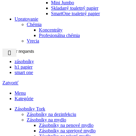
Mini Jumbo
Skladaný toaletný papier
SmartOne toaletný papier
Upratovanie
Chémia
Koncentráty
Profesionálna chémia
Vrecia
Popular requests
zásobníky
h1 papier
smart one
Zatvoriť
Menu
Kategórie
Zásobníky Tork
Zásobníky na dezinfekciu
Zásobníky na mydlo
Zásobníky na penové mydlo
Zásobníky na sprejové mydlo