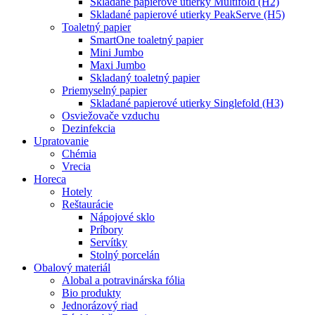
Skladané papierové utierky Multifold (H2)
Skladané papierové utierky PeakServe (H5)
Toaletný papier
SmartOne toaletný papier
Mini Jumbo
Maxi Jumbo
Skladaný toaletný papier
Priemyselný papier
Skladané papierové utierky Singlefold (H3)
Osviežovače vzduchu
Dezinfekcia
Upratovanie
Chémia
Vrecia
Horeca
Hotely
Reštaurácie
Nápojové sklo
Príbory
Servítky
Stolný porcelán
Obalový materiál
Alobal a potravinárska fólia
Bio produkty
Jednorázový riad