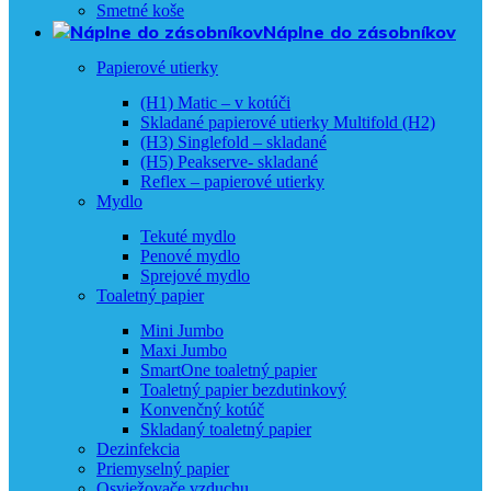
Smetné koše
Náplne do zásobníkov
Papierové utierky
(H1) Matic – v kotúči
Skladané papierové utierky Multifold (H2)
(H3) Singlefold – skladané
(H5) Peakserve- skladané
Reflex – papierové utierky
Mydlo
Tekuté mydlo
Penové mydlo
Sprejové mydlo
Toaletný papier
Mini Jumbo
Maxi Jumbo
SmartOne toaletný papier
Toaletný papier bezdutinkový
Konvenčný kotúč
Skladaný toaletný papier
Dezinfekcia
Priemyselný papier
Osviežovače vzduchu