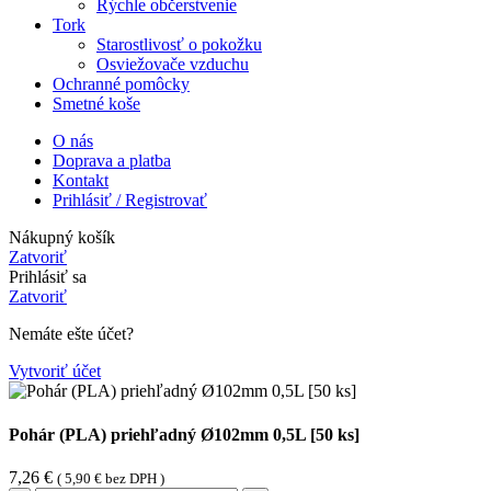
Rýchle občerstvenie
Tork
Starostlivosť o pokožku
Osviežovače vzduchu
Ochranné pomôcky
Smetné koše
O nás
Doprava a platba
Kontakt
Prihlásiť / Registrovať
Nákupný košík
Zatvoriť
Prihlásiť sa
Zatvoriť
Nemáte ešte účet?
Vytvoriť účet
Pohár (PLA) priehľadný Ø102mm 0,5L [50 ks]
7,26
€
(
5,90
€
bez DPH )