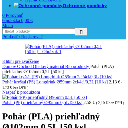
Ochranné pomôcky
0
Porovnať
0
položka
0,00
€
Menu
Prihlásiť / Registrovať
Klikni pre zväčšenie
Domov
Obchod
Obalový materiál
Bio produkty
Pohár (PLA)
priehľadný Ø102mm 0,5L [50 ks]
Pohár kryštál (PS) Longdrink Ø59mm 2cl/4cl/0,3L [10 ks]
2,13
€
(
1,73
€
bez DPH )
Naspäť k produktom
Pohár (PP) priehľadný Ø95mm 0,5L [50 ks]
2,58
€
(
2,10
€
bez DPH )
Pohár (PLA) priehľadný
Ø102mm 0,5L [50 ks]