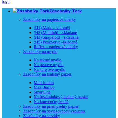
Zásobníky Tork
Zásobníky na papierové utierky
(H1) Matic – v kotúči
(H2) Multifold – skladané
(H3) Singlefold – skladané
(H5) PeakServe -skladané
Reflex – papierové utierky
Zásobníky na mydlo
Na tekuté mydlo
Na penové mydlo
Na sprejové mydlo
Zásobníky na toaletný papier
Mini Jumbo
Maxi Jumbo
SmartOne
Na bezdutinkový toaletný papier
Na konvenčný kotúč
Zásobníky na priemyselný papier
Zásobníky na osviežovačov vzduchu
Zásobníky na servítky