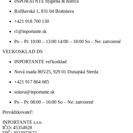
INPORATNTE hygiena & horeca
Rožňavská 1, 831 04 Bratislava
+421 918 700 130
r1@inportante.sk
Po – Pi: 10:00 – 13:00 14:00 – 18:00 So – Ne: zatvorené
VEĽKOSKLAD DS
INPORTANTE veľkosklad
Nová osada 805/25, 929 01 Dunajská Streda
+421 917 864 685
solava@inportante.sk
Po – Pi: 08:00 – 16:00 So – Ne: zatvorené
Prevádzkovateľ:
INPORTANTE s.r.o.
IČO: 45354928
DIČ: 2022972622