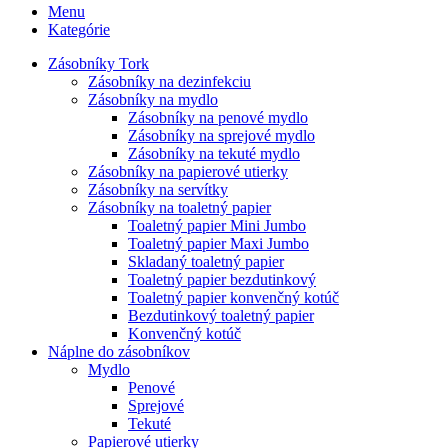
Menu
Kategórie
Zásobníky Tork
Zásobníky na dezinfekciu
Zásobníky na mydlo
Zásobníky na penové mydlo
Zásobníky na sprejové mydlo
Zásobníky na tekuté mydlo
Zásobníky na papierové utierky
Zásobníky na servítky
Zásobníky na toaletný papier
Toaletný papier Mini Jumbo
Toaletný papier Maxi Jumbo
Skladaný toaletný papier
Toaletný papier bezdutinkový
Toaletný papier konvenčný kotúč
Bezdutinkový toaletný papier
Konvenčný kotúč
Náplne do zásobníkov
Mydlo
Penové
Sprejové
Tekuté
Papierové utierky