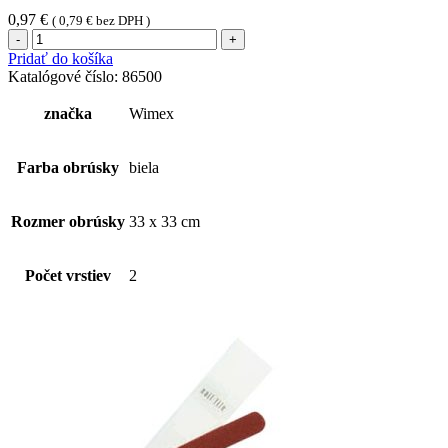
0,97
€
(
0,79
€
bez DPH )
množstvo
Obrúsok
Pridať do košíka
2vrstvý
Katalógové číslo:
86500
biely
33
značka
Wimex
x
33
cm
Farba obrúsky
biela
[50
ks]
Rozmer obrúsky
33 x 33 cm
Počet vrstiev
2