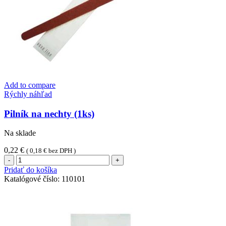
Add to compare
Rýchly náhľad
Pilník na nechty (1ks)
Na sklade
0,22
€
(
0,18
€
bez DPH )
množstvo
Pilník
Pridať do košíka
na
Katalógové číslo:
110101
nechty
(1ks)