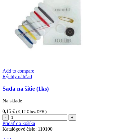
Add to compare
Rýchly náhľad
Sada na šitie (1ks)
Na sklade
0,15
€
(
0,12
€
bez DPH )
množstvo
Sada
Pridať do košíka
na
Katalógové číslo:
110100
šitie
(1ks)