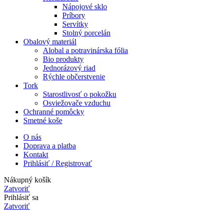
Nápojové sklo
Príbory
Servítky
Stolný porcelán
Obalový materiál
Alobal a potravinárska fólia
Bio produkty
Jednorázový riad
Rýchle občerstvenie
Tork
Starostlivosť o pokožku
Osviežovače vzduchu
Ochranné pomôcky
Smetné koše
O nás
Doprava a platba
Kontakt
Prihlásiť / Registrovať
Nákupný košík
Zatvoriť
Prihlásiť sa
Zatvoriť