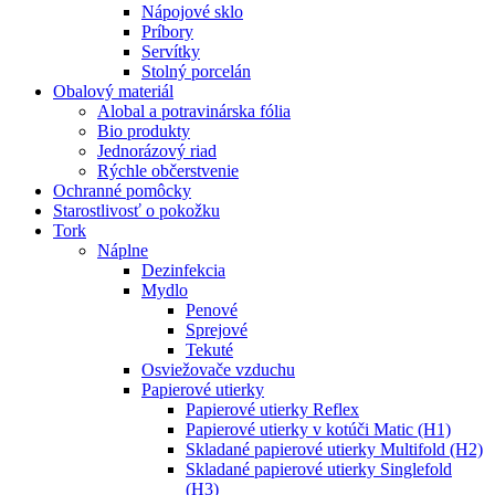
Nápojové sklo
Príbory
Servítky
Stolný porcelán
Obalový materiál
Alobal a potravinárska fólia
Bio produkty
Jednorázový riad
Rýchle občerstvenie
Ochranné pomôcky
Starostlivosť o pokožku
Tork
Náplne
Dezinfekcia
Mydlo
Penové
Sprejové
Tekuté
Osviežovače vzduchu
Papierové utierky
Papierové utierky Reflex
Papierové utierky v kotúči Matic (H1)
Skladané papierové utierky Multifold (H2)
Skladané papierové utierky Singlefold
(H3)