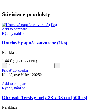
Súvisiace produkty
Add to compare
Rýchly náhľad
Hotelové papuče zatvorené (1ks)
Na sklade
1,44
€
(
1,17
€
bez DPH )
množstvo
Hotelové
Pridať do košíka
papuče
Katalógové číslo:
120250
zatvorené
(1ks)
Add to compare
Rýchly náhľad
Obrúsok 1vrstvý biely 33 x 33 cm [500 ks]
Na sklade