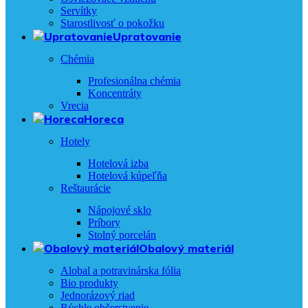
Servítky
Starostlivosť o pokožku
Upratovanie
Chémia
Profesionálna chémia
Koncentráty
Vrecia
Horeca
Hotely
Hotelová izba
Hotelová kúpeľňa
Reštaurácie
Nápojové sklo
Príbory
Stolný porcelán
Obalový materiál
Alobal a potravinárska fólia
Bio produkty
Jednorázový riad
Rýchle občerstvenie