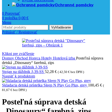
Ochranné pomôcky
0
Porovnať
0
položka
0,00
€
Menu
Vyhľadávanie
Prihlásiť / Registrovať
Klikni pre zväčšenie
Domov
Obchod
Horeca
Hotely
Hotelová izba
Posteľná súprava
detská „Dinosaury“ farebná, zips
Stojan na dáždnik J-39-SS
52,28
€
(
42,50
€
bez DPH )
Naspäť k produktom
Skladacia detská prístelka Sleep N Play Go Plus, grey
100,45
€
(
81,67
€
bez DPH )
Posteľná súprava detská
„Dinosaury“ farebná, zips