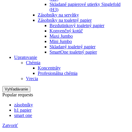
Skladané papierové utierky Singlefold
(H3)
Zásobníky na servítky
Zásobníky na toaletný papier
Bezdutinkový toaletný papier
Konvenčný kotúč
Maxi Jumbo
Mini Jumbo
Skladaný toaletný papier
SmartOne toaletný papier
Upratovanie
Chémia
Koncentráty
Profesionálna chémia
Vrecia
Vyhľadávanie
Popular requests
zásobníky
h1 papier
smart one
Zatvoriť