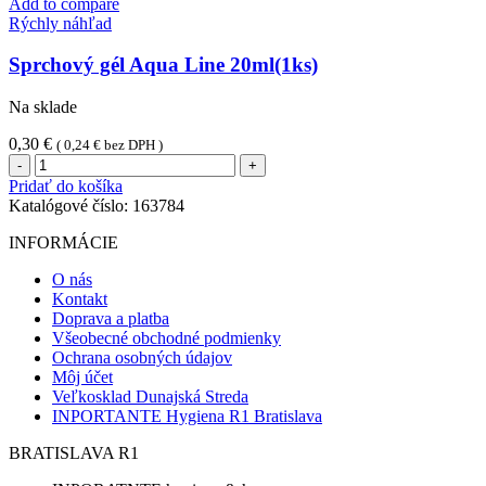
Add to compare
Rýchly náhľad
Sprchový gél Aqua Line 20ml(1ks)
Na sklade
0,30
€
(
0,24
€
bez DPH )
množstvo
Sprchový
Pridať do košíka
gél
Katalógové číslo:
163784
Aqua
Line
INFORMÁCIE
20ml(1ks)
O nás
Kontakt
Doprava a platba
Všeobecné obchodné podmienky
Ochrana osobných údajov
Môj účet
Veľkosklad Dunajská Streda
INPORTANTE Hygiena R1 Bratislava
BRATISLAVA R1