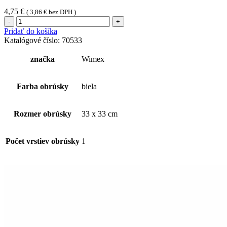
4,75
€
(
3,86
€
bez DPH )
množstvo
Obrúsok
Pridať do košíka
1vrstvý
Katalógové číslo:
70533
biely
33
značka
Wimex
x
33
cm
Farba obrúsky
biela
[500
ks]
Rozmer obrúsky
33 x 33 cm
Počet vrstiev obrúsky
1