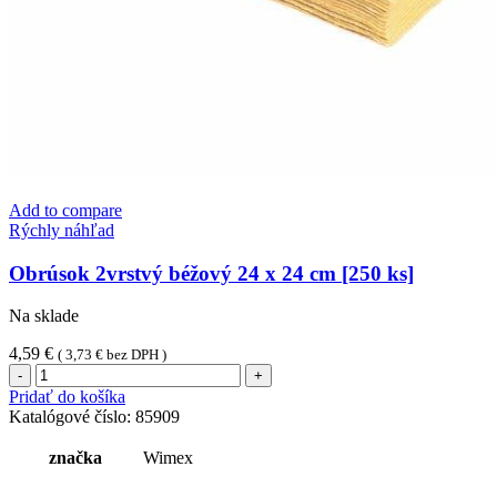
Add to compare
Rýchly náhľad
Obrúsok 2vrstvý béžový 24 x 24 cm [250 ks]
Na sklade
4,59
€
(
3,73
€
bez DPH )
množstvo
Obrúsok
Pridať do košíka
2vrstvý
Katalógové číslo:
85909
béžový
24
značka
Wimex
x
24