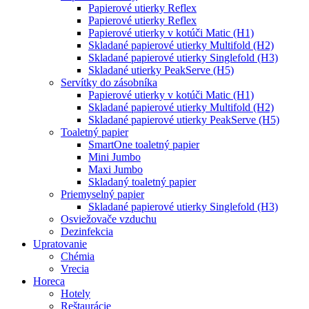
Papierové utierky Reflex
Papierové utierky Reflex
Papierové utierky v kotúči Matic (H1)
Skladané papierové utierky Multifold (H2)
Skladané papierové utierky Singlefold (H3)
Skladané utierky PeakServe (H5)
Servítky do zásobníka
Papierové utierky v kotúči Matic (H1)
Skladané papierové utierky Multifold (H2)
Skladané papierové utierky PeakServe (H5)
Toaletný papier
SmartOne toaletný papier
Mini Jumbo
Maxi Jumbo
Skladaný toaletný papier
Priemyselný papier
Skladané papierové utierky Singlefold (H3)
Osviežovače vzduchu
Dezinfekcia
Upratovanie
Chémia
Vrecia
Horeca
Hotely
Reštaurácie