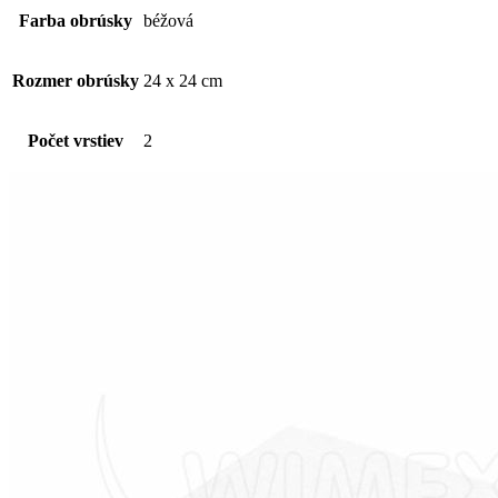
cm
Farba obrúsky
béžová
[250
ks]
Rozmer obrúsky
24 x 24 cm
Počet vrstiev
2