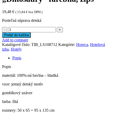
19,48
€
(
15,84
€
bez DPH )
Posteľná súprava detská
množstvo
Posteľná
Pridať do košíka
súprava
Add to compare
detská
Katalógové číslo:
TIB_LS108712
Kategórie:
Horeca
,
Hotelová
"Dinosaury"
izba
,
Hotely
farebná,
zips
Popis
Popis
materiál: 100%-ná bavlna – hladká
vzor: jemný detský motív
gombíkový uzáver
farba: žltá
rozmery: 50 x 65 + 95 x 135 cm