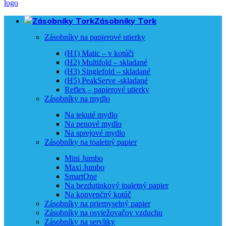
Zásobníky Tork
Zásobníky na papierové utierky
(H1) Matic – v kotúči
(H2) Multifold – skladané
(H3) Singlefold – skladané
(H5) PeakServe -skladané
Reflex – papierové utierky
Zásobníky na mydlo
Na tekuté mydlo
Na penové mydlo
Na sprejové mydlo
Zásobníky na toaletný papier
Mini Jumbo
Maxi Jumbo
SmartOne
Na bezdutinkový toaletný papier
Na konvenčný kotúč
Zásobníky na priemyselný papier
Zásobníky na osviežovačov vzduchu
Zásobníky na servítky