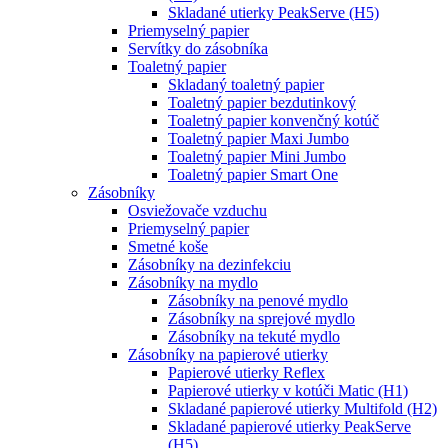
Skladané utierky PeakServe (H5)
Priemyselný papier
Servítky do zásobníka
Toaletný papier
Skladaný toaletný papier
Toaletný papier bezdutinkový
Toaletný papier konvenčný kotúč
Toaletný papier Maxi Jumbo
Toaletný papier Mini Jumbo
Toaletný papier Smart One
Zásobníky
Osviežovače vzduchu
Priemyselný papier
Smetné koše
Zásobníky na dezinfekciu
Zásobníky na mydlo
Zásobníky na penové mydlo
Zásobníky na sprejové mydlo
Zásobníky na tekuté mydlo
Zásobníky na papierové utierky
Papierové utierky Reflex
Papierové utierky v kotúči Matic (H1)
Skladané papierové utierky Multifold (H2)
Skladané papierové utierky PeakServe
(H5)