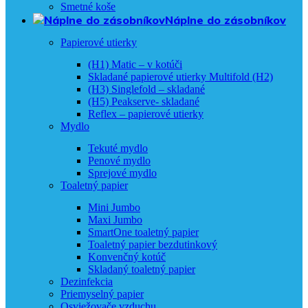
Smetné koše
Náplne do zásobníkov
Papierové utierky
(H1) Matic – v kotúči
Skladané papierové utierky Multifold (H2)
(H3) Singlefold – skladané
(H5) Peakserve- skladané
Reflex – papierové utierky
Mydlo
Tekuté mydlo
Penové mydlo
Sprejové mydlo
Toaletný papier
Mini Jumbo
Maxi Jumbo
SmartOne toaletný papier
Toaletný papier bezdutinkový
Konvenčný kotúč
Skladaný toaletný papier
Dezinfekcia
Priemyselný papier
Osviežovače vzduchu