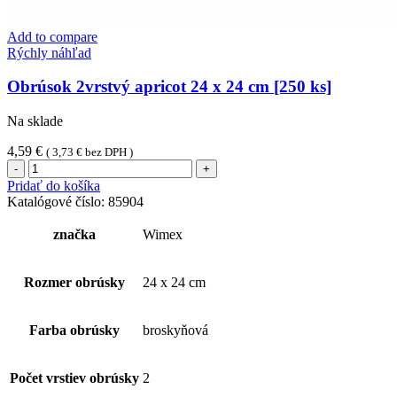
Add to compare
Rýchly náhľad
Obrúsok 2vrstvý apricot 24 x 24 cm [250 ks]
Na sklade
4,59
€
(
3,73
€
bez DPH )
množstvo
Obrúsok
Pridať do košíka
2vrstvý
Katalógové číslo:
85904
apricot
24
značka
Wimex
x
24
cm
Rozmer obrúsky
24 x 24 cm
[250
ks]
Farba obrúsky
broskyňová
Počet vrstiev obrúsky
2