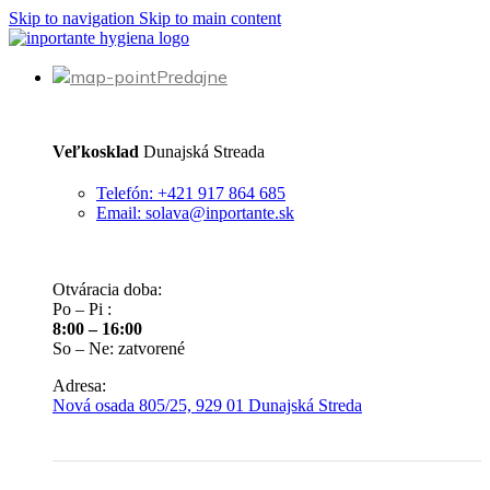
Skip to navigation
Skip to main content
Predajne
Veľkosklad
Dunajská Streada
Telefón: +421 917 864 685
Email: solava@inportante.sk
Otváracia doba:
Po – Pi :
8:00 – 16:00
So – Ne: zatvorené
Adresa:
Nová osada 805/25, 929 01 Dunajská Streda