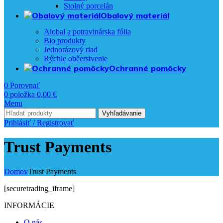
Stolný porcelán
Obalový materiál
Alobal a potravinárska fólia
Bio produkty
Jednorázový riad
Rýchle občerstvenie
Ochranné pomôcky
0
Porovnať
0
položka
0,00
€
Menu
Vyhľadávanie
Prihlásiť / Registrovať
Trust Payments
Domov
Trust Payments
[securetrading_iframe]
INFORMÁCIE
O nás