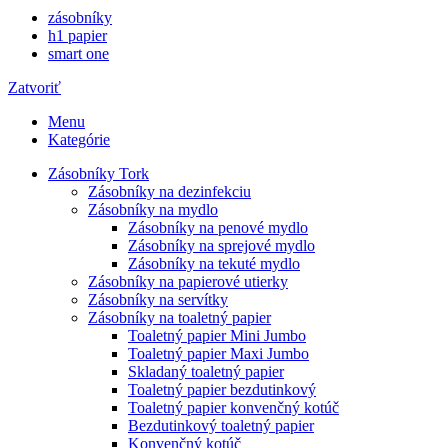
zásobníky
h1 papier
smart one
Zatvoriť
Menu
Kategórie
Zásobníky Tork
Zásobníky na dezinfekciu
Zásobníky na mydlo
Zásobníky na penové mydlo
Zásobníky na sprejové mydlo
Zásobníky na tekuté mydlo
Zásobníky na papierové utierky
Zásobníky na servítky
Zásobníky na toaletný papier
Toaletný papier Mini Jumbo
Toaletný papier Maxi Jumbo
Skladaný toaletný papier
Toaletný papier bezdutinkový
Toaletný papier konvenčný kotúč
Bezdutinkový toaletný papier
Konvenčný kotúč