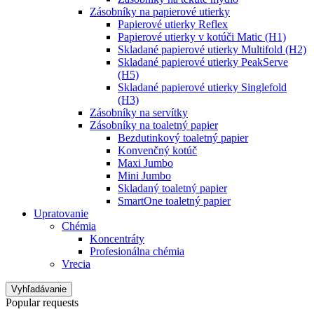
Zásobníky na papierové utierky
Papierové utierky Reflex
Papierové utierky v kotúči Matic (H1)
Skladané papierové utierky Multifold (H2)
Skladané papierové utierky PeakServe
(H5)
Skladané papierové utierky Singlefold
(H3)
Zásobníky na servítky
Zásobníky na toaletný papier
Bezdutinkový toaletný papier
Konvenčný kotúč
Maxi Jumbo
Mini Jumbo
Skladaný toaletný papier
SmartOne toaletný papier
Upratovanie
Chémia
Koncentráty
Profesionálna chémia
Vrecia
Vyhľadávanie
Popular requests