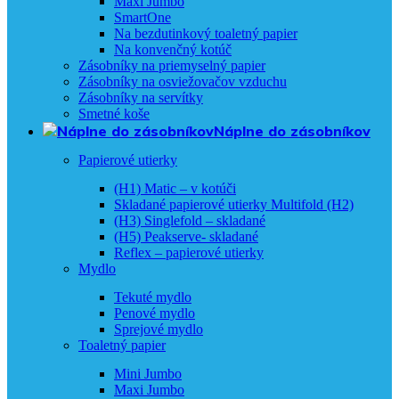
Maxi Jumbo
SmartOne
Na bezdutinkový toaletný papier
Na konvenčný kotúč
Zásobníky na priemyselný papier
Zásobníky na osviežovačov vzduchu
Zásobníky na servítky
Smetné koše
Náplne do zásobníkov
Papierové utierky
(H1) Matic – v kotúči
Skladané papierové utierky Multifold (H2)
(H3) Singlefold – skladané
(H5) Peakserve- skladané
Reflex – papierové utierky
Mydlo
Tekuté mydlo
Penové mydlo
Sprejové mydlo
Toaletný papier
Mini Jumbo
Maxi Jumbo