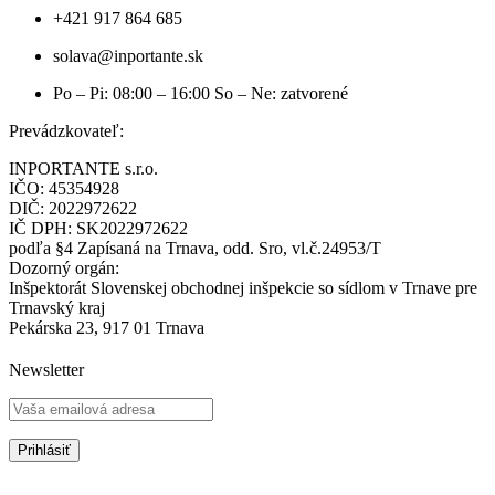
+421 917 864 685
solava@inportante.sk
Po – Pi: 08:00 – 16:00 So – Ne: zatvorené
Prevádzkovateľ:
INPORTANTE s.r.o.
IČO: 45354928
DIČ: 2022972622
IČ DPH: SK2022972622
podľa §4 Zapísaná na Trnava, odd. Sro, vl.č.24953/T
Dozorný orgán:
Inšpektorát Slovenskej obchodnej inšpekcie so sídlom v Trnave pre
Trnavský kraj
Pekárska 23, 917 01 Trnava
Newsletter