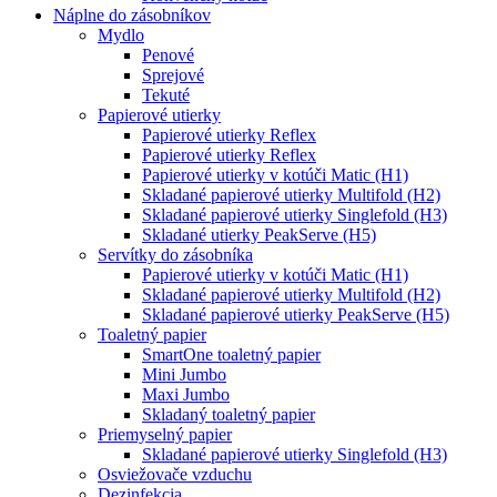
Náplne do zásobníkov
Mydlo
Penové
Sprejové
Tekuté
Papierové utierky
Papierové utierky Reflex
Papierové utierky Reflex
Papierové utierky v kotúči Matic (H1)
Skladané papierové utierky Multifold (H2)
Skladané papierové utierky Singlefold (H3)
Skladané utierky PeakServe (H5)
Servítky do zásobníka
Papierové utierky v kotúči Matic (H1)
Skladané papierové utierky Multifold (H2)
Skladané papierové utierky PeakServe (H5)
Toaletný papier
SmartOne toaletný papier
Mini Jumbo
Maxi Jumbo
Skladaný toaletný papier
Priemyselný papier
Skladané papierové utierky Singlefold (H3)
Osviežovače vzduchu
Dezinfekcia