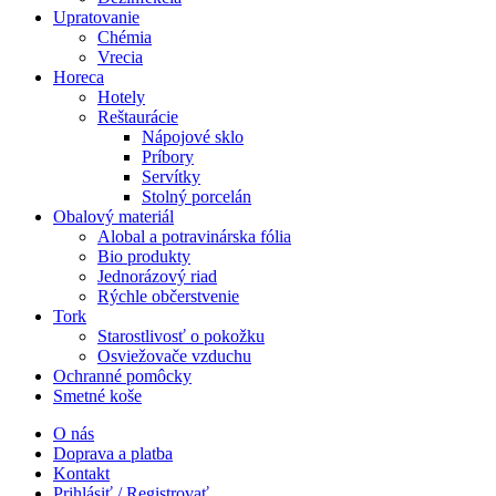
Upratovanie
Chémia
Vrecia
Horeca
Hotely
Reštaurácie
Nápojové sklo
Príbory
Servítky
Stolný porcelán
Obalový materiál
Alobal a potravinárska fólia
Bio produkty
Jednorázový riad
Rýchle občerstvenie
Tork
Starostlivosť o pokožku
Osviežovače vzduchu
Ochranné pomôcky
Smetné koše
O nás
Doprava a platba
Kontakt
Prihlásiť / Registrovať