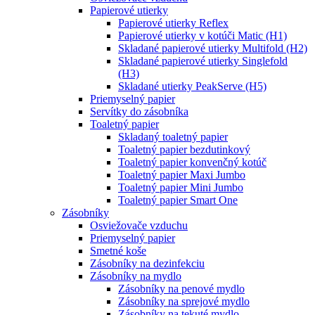
Papierové utierky
Papierové utierky Reflex
Papierové utierky v kotúči Matic (H1)
Skladané papierové utierky Multifold (H2)
Skladané papierové utierky Singlefold
(H3)
Skladané utierky PeakServe (H5)
Priemyselný papier
Servítky do zásobníka
Toaletný papier
Skladaný toaletný papier
Toaletný papier bezdutinkový
Toaletný papier konvenčný kotúč
Toaletný papier Maxi Jumbo
Toaletný papier Mini Jumbo
Toaletný papier Smart One
Zásobníky
Osviežovače vzduchu
Priemyselný papier
Smetné koše
Zásobníky na dezinfekciu
Zásobníky na mydlo
Zásobníky na penové mydlo
Zásobníky na sprejové mydlo
Zásobníky na tekuté mydlo