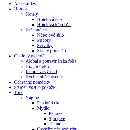
Accessories
Horeca
Hotely
Hotelová izba
Hotelová kúpeľňa
Reštaurácie
Nápojové sklo
Príbory
Servítky
Stolný porcelán
Obalový materiál
Alobal a potravinárska fólia
Bio produkty
Jednorázový riad
Rýchle občerstvenie
Ochranné pomôcky
Starostlivosť o pokožku
Tork
Náplne
Dezinfekcia
Mydlo
Penové
Sprejové
Tekuté
Osviežovače vzduchu