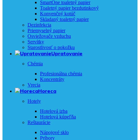
SmartOne toaletný papier
Toaletný papier bezdutinkový
Konvenčný kotúč
Skladaný toaletný papier
Dezinfekcia
Priemyselný papier
Osviežovače vzduchu
Servítky
Starostlivosť o pokožku
Upratovanie
Chémia
Profesionálna chémia
Koncentráty
Vrecia
Horeca
Hotely
Hotelová izba
Hotelová kúpeľňa
Reštaurácie
Nápojové sklo
Príbory