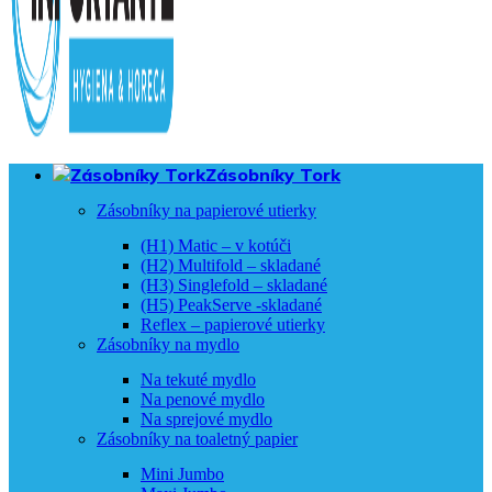
Zásobníky Tork
Zásobníky na papierové utierky
(H1) Matic – v kotúči
(H2) Multifold – skladané
(H3) Singlefold – skladané
(H5) PeakServe -skladané
Reflex – papierové utierky
Zásobníky na mydlo
Na tekuté mydlo
Na penové mydlo
Na sprejové mydlo
Zásobníky na toaletný papier
Mini Jumbo