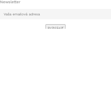
Newsletter
INPORATANTE s.r.o.
2010-2024
Prihlás sa do odberu našich noviniek a získaj extra zľavu.
CHCEŠ ZĽAVU?