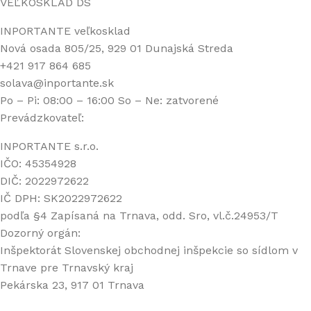
VEĽKOSKLAD DS
INPORTANTE veľkosklad
Nová osada 805/25, 929 01 Dunajská Streda
+421 917 864 685
solava@inportante.sk
Po – Pi: 08:00 – 16:00 So – Ne: zatvorené
Prevádzkovateľ:
INPORTANTE s.r.o.
IČO: 45354928
DIČ: 2022972622
IČ DPH: SK2022972622
podľa §4 Zapísaná na Trnava, odd. Sro, vl.č.24953/T
Dozorný orgán:
Inšpektorát Slovenskej obchodnej inšpekcie so sídlom v
Trnave pre Trnavský kraj
Pekárska 23, 917 01 Trnava