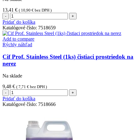
13,41
€
(
10,90
€
bez DPH )
množstvo
Cif
Pridať do košíka
Prof.
Katalógové číslo:
7518659
APC
Lemon
Add to compare
Fresh
Rýchly náhľad
(1ks)
univerzálny
Cif Prof. Stainless Steel (1ks) čistiaci prostriedok na
čistiaci
nerez
prostriedok
Na sklade
9,48
€
(
7,71
€
bez DPH )
množstvo
Cif
Pridať do košíka
Prof.
Katalógové číslo:
7518666
Stainless
Steel
(1ks)
čistiaci
prostriedok
na