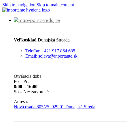
Skip to navigation
Skip to main content
Predajne
Veľkosklad
Dunajská Streada
Telefón: +421 917 864 685
Email: solava@inportante.sk
Otváracia doba:
Po – Pi :
8:00 – 16:00
So – Ne: zatvorené
Adresa:
Nová osada 805/25, 929 01 Dunajská Streda