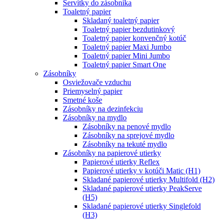
Servítky do zásobníka
Toaletný papier
Skladaný toaletný papier
Toaletný papier bezdutinkový
Toaletný papier konvenčný kotúč
Toaletný papier Maxi Jumbo
Toaletný papier Mini Jumbo
Toaletný papier Smart One
Zásobníky
Osviežovače vzduchu
Priemyselný papier
Smetné koše
Zásobníky na dezinfekciu
Zásobníky na mydlo
Zásobníky na penové mydlo
Zásobníky na sprejové mydlo
Zásobníky na tekuté mydlo
Zásobníky na papierové utierky
Papierové utierky Reflex
Papierové utierky v kotúči Matic (H1)
Skladané papierové utierky Multifold (H2)
Skladané papierové utierky PeakServe
(H5)
Skladané papierové utierky Singlefold
(H3)