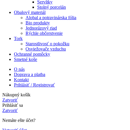
Servítky
Stolný porcelán
Obalový materiál
Alobal a potravinárska fólia
Bio produkty
Jednorázový riad
Rýchle občerstvenie
Tork
Starostlivosť o pokožku
Osviežovače vzduchu
Ochranné pomôcky
Smetné koše
O nás
Doprava a platba
Kontakt
Prihlásiť / Registrovať
Nákupný košík
Zatvoriť
Prihlásiť sa
Zatvoriť
Nemáte ešte účet?