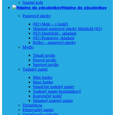
Smetné koše
Náplne do zásobníkov
Papierové utierky
(H1) Matic – v kotúči
Skladané papierové utierky Multifold (H2)
(H3) Singlefold – skladané
(H5) Peakserve- skladané
Reflex – papierové utierky
Mydlo
Tekuté mydlo
Penové mydlo
Sprejové mydlo
Toaletný papier
Mini Jumbo
Maxi Jumbo
SmartOne toaletný papier
Toaletný papier bezdutinkový
Konvenčný kotúč
Skladaný toaletný papier
Dezinfekcia
Priemyselný papier
Osviežovače vzduchu