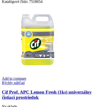
Pro
Katalógové číslo:
7518654
Formula
Glass
&
Multi
Surface
Cleaner
-
Čistiaci
prostriedok
na
okná
a
povrchy
-
5l
Add to compare
Rýchly náhľad
Cif Prof. APC Lemon Fresh (1ks) univerzálny
čistiaci prostriedok
Na sklade