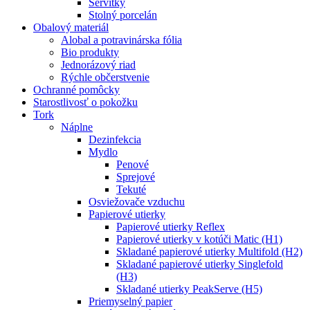
Servítky
Stolný porcelán
Obalový materiál
Alobal a potravinárska fólia
Bio produkty
Jednorázový riad
Rýchle občerstvenie
Ochranné pomôcky
Starostlivosť o pokožku
Tork
Náplne
Dezinfekcia
Mydlo
Penové
Sprejové
Tekuté
Osviežovače vzduchu
Papierové utierky
Papierové utierky Reflex
Papierové utierky v kotúči Matic (H1)
Skladané papierové utierky Multifold (H2)
Skladané papierové utierky Singlefold
(H3)
Skladané utierky PeakServe (H5)
Priemyselný papier