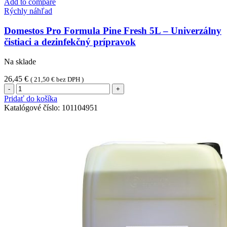
Add to compare
Disinfectant
Rýchly náhľad
Conc
(1ks)
Domestos Pro Formula Pine Fresh 5L – Univerzálny
prostriedok
čistiaci a dezinfekčný prípravok
na
čistenie
Na sklade
a
dezinfekciu
26,45
€
(
21,50
€
bez DPH )
množstvo
Domestos
Pridať do košíka
Pro
Katalógové číslo:
101104951
Formula
Pine
Fresh
5L
-
Univerzálny
čistiaci
a
dezinfekčný
prípravok