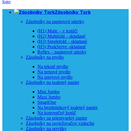
Zásobníky Tork
Zásobníky na papierové utierky
(H1) Matic – v kotúči
(H2) Multifold – skladané
(H3) Singlefold – skladané
(H5) PeakServe -skladané
Reflex – papierové utierky
Zásobníky na mydlo
Na tekuté mydlo
Na penové mydlo
Na sprejové mydlo
Zásobníky na toaletný papier
Mini Jumbo
Maxi Jumbo
SmartOne
Na bezdutinkový toaletný papier
Na konvenčný kotúč
Zásobníky na priemyselný papier
Zásobníky na osviežovačov vzduchu
Zásobníky na servítky