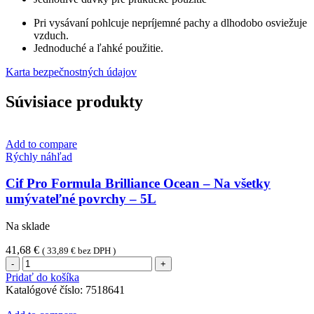
Pri vysávaní pohlcuje nepríjemné pachy a dlhodobo osviežuje
vzduch.
Jednoduché a ľahké použitie.
Karta bezpečnostných údajov
Súvisiace produkty
Add to compare
Rýchly náhľad
Cif Pro Formula Brilliance Ocean – Na všetky
umývateľné povrchy – 5L
Na sklade
41,68
€
(
33,89
€
bez DPH )
množstvo
Cif
Pridať do košíka
Pro
Katalógové číslo:
7518641
Formula
Brilliance