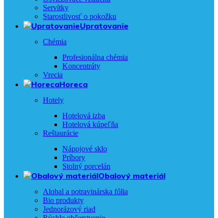
Servítky
Starostlivosť o pokožku
Upratovanie
Chémia
Profesionálna chémia
Koncentráty
Vrecia
Horeca
Hotely
Hotelová izba
Hotelová kúpeľňa
Reštaurácie
Nápojové sklo
Príbory
Stolný porcelán
Obalový materiál
Alobal a potravinárska fólia
Bio produkty
Jednorázový riad
Rýchle občerstvenie