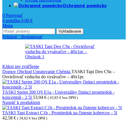
Ochranné pomôcky
0
Porovnať
0
položka
0,00
€
Menu
Vyhľadávanie
Prihlásiť / Registrovať
Klikni pre zväčšenie
Domov
Obchod
Upratovanie
Chémia
TASKI Tapi Deo C9a –
Osviežovač vzduchu do vysávačov – 40x1pc
TASKI Sprint 200 QS E1a - Univerzálny čistiaci prostriedok -
koncentrát - 2,5l
53,94
€
(
43,85
€
bez DPH )
Naspäť k produktom
TASKI Tapi Extract C1b - Prostriedok na čistenie kobercov - 5l
42,58
€
(
34,62
€
bez DPH )