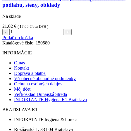
podlahu, steny, obklady
Na sklade
21,02
€
(
17,09
€
bez DPH )
množstvo
Swift
Pridať do košíka
Uni
Katalógové číslo:
150580
EXTRA
20
INFORMÁCIE
L
(1ks)
O nás
čistiaci
Kontakt
prostriedok
Doprava a platba
na
Všeobecné obchodné podmienky
podlahu,
Ochrana osobných údajov
steny,
Môj účet
obklady
Veľkosklad Dunajská Streda
INPORTANTE Hygiena R1 Bratislava
BRATISLAVA R1
INPORATNTE hygiena & horeca
Rožňavská 1, 831 04 Bratislava