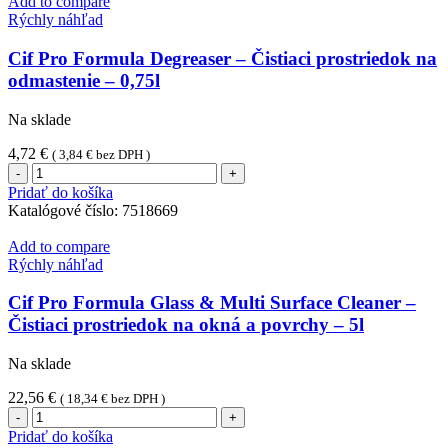
Add to compare
Ocean
Rýchly náhľad
-
Na
Cif Pro Formula Degreaser – Čistiaci prostriedok na
všetky
odmastenie – 0,75l
umývateľné
povrchy
Na sklade
-
5L
4,72
€
(
3,84
€
bez DPH )
množstvo
Cif
Pridať do košíka
Pro
Katalógové číslo:
7518669
Formula
Degreaser
Add to compare
-
Rýchly náhľad
Čistiaci
prostriedok
Cif Pro Formula Glass & Multi Surface Cleaner –
na
Čistiaci prostriedok na okná a povrchy – 5l
odmastenie
-
Na sklade
0,75l
22,56
€
(
18,34
€
bez DPH )
množstvo
Cif
Pridať do košíka