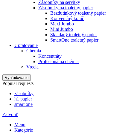
Zásobníky na servítky
Zásobníky na toaletný papier
Bezdutinkový toaletný papier
Konvenčný kotúč
Maxi Jumbo
Mini Jumbo
Skladaný toaletný papier
SmartOne toaletný papier
Upratovanie
Chémia
Koncentráty
Profesionálna chémia
Vrecia
Vyhľadávanie
Popular requests
zásobníky
h1 papier
smart one
Zatvoriť
Menu
Kategórie