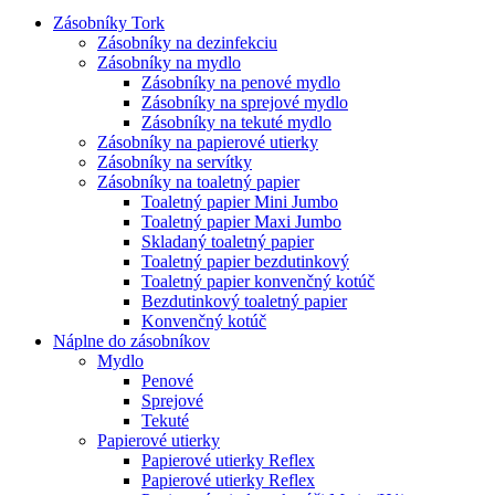
Zásobníky Tork
Zásobníky na dezinfekciu
Zásobníky na mydlo
Zásobníky na penové mydlo
Zásobníky na sprejové mydlo
Zásobníky na tekuté mydlo
Zásobníky na papierové utierky
Zásobníky na servítky
Zásobníky na toaletný papier
Toaletný papier Mini Jumbo
Toaletný papier Maxi Jumbo
Skladaný toaletný papier
Toaletný papier bezdutinkový
Toaletný papier konvenčný kotúč
Bezdutinkový toaletný papier
Konvenčný kotúč
Náplne do zásobníkov
Mydlo
Penové
Sprejové
Tekuté
Papierové utierky
Papierové utierky Reflex
Papierové utierky Reflex