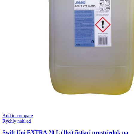
Add to compare
Rýchly náhľad
Swift Uni EXTRA 20 L (1ks) čistiaci prostriedok na