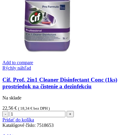
nerez
Add to compare
Rýchly náhľad
Cif. Prof. 2in1 Cleaner Disinfectant Conc (1ks)
prostriedok na čistenie a dezinfekciu
Na sklade
22,56
€
(
18,34
€
bez DPH )
množstvo
Cif.
Pridať do košíka
Prof.
Katalógové číslo:
7518653
2in1
Cleaner