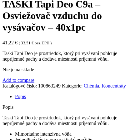
TASKI Tapi Deo C9a –
Osviežovač vzduchu do
vysávačov – 40x1pc
41,22
€
(
33,51
€
bez DPH )
Taski Tapi Deo je prostriedok, ktorý pri vysávaní pohlcuje
nepríjemné pachy a dodáva miestnosti príjemnú vôňu.
Nie je na sklade
Add to compare
Katalógové číslo:
100863249
Kategórie:
Chémia
,
Koncentráty
Popis
Popis
Taski Tapi Deo je prostriedok, ktorý pri vysávaní pohlcuje
nepríjemné pachy a dodáva miestnosti príjemnú vôňu.
Mimoriadne intenzívna vôňa
Jednotlivé dávky pre praktické použitie