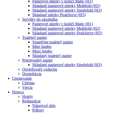
Papierové utierky v kotúči Matic (H1)
Skladané papierové utierky Multifold (H2)
Skladané papierové utierky Singlefold (H3)
Skladané utierky PeakServe (H5)
Servítky do zásobníka
Papierové utierky v kotúči Matic (H1)
Skladané papierové utierky Multifold (H2)
Skladané papierové utierky PeakServe (H5)
Toaletný papier
SmartOne toaletný papier
Mini Jumbo
Maxi Jumbo
Skladaný toaletný papier
Priemyselný papier
Skladané papierové utierky Singlefold (H3)
Osviežovače vzduchu
Dezinfekcia
Upratovanie
Chémia
Vrecia
Horeca
Hotely
Reštaurácie
Nápojové sklo
Príbory