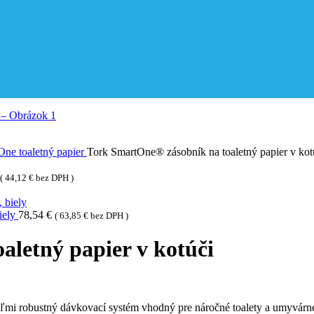
One toaletný papier
Tork SmartOne® zásobník na toaletný papier v kot
(
44,12
€
bez DPH )
iely
78,54
€
(
63,85
€
bez DPH )
letný papier v kotúči
veľmi robustný dávkovací systém vhodný pre náročné toalety a umyvárn