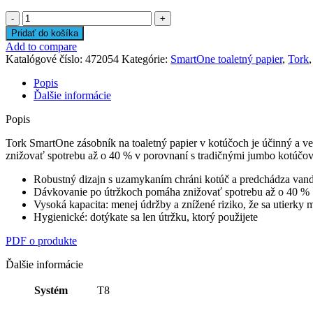
množstvo
Tork
Pridať do košíka
SmartOne®
Add to compare
zásobník
Katalógové číslo:
472054
Kategórie:
SmartOne toaletný papier
,
Tork
,
na
toaletný
Popis
papier
Ďalšie informácie
v
kotúči
Popis
Tork SmartOne zásobník na toaletný papier v kotúčoch je účinný a 
znižovať spotrebu až o 40 % v porovnaní s tradičnými jumbo kotúčov
Robustný dizajn s uzamykaním chráni kotúč a predchádza vand
Dávkovanie po útržkoch pomáha znižovať spotrebu až o 40 %
Vysoká kapacita: menej údržby a znížené riziko, že sa utierky 
Hygienické: dotýkate sa len útržku, ktorý použijete
PDF o produkte
Ďalšie informácie
Systém
T8