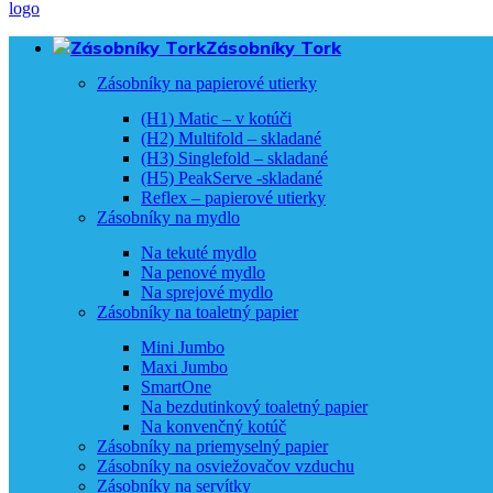
Zásobníky Tork
Zásobníky na papierové utierky
(H1) Matic – v kotúči
(H2) Multifold – skladané
(H3) Singlefold – skladané
(H5) PeakServe -skladané
Reflex – papierové utierky
Zásobníky na mydlo
Na tekuté mydlo
Na penové mydlo
Na sprejové mydlo
Zásobníky na toaletný papier
Mini Jumbo
Maxi Jumbo
SmartOne
Na bezdutinkový toaletný papier
Na konvenčný kotúč
Zásobníky na priemyselný papier
Zásobníky na osviežovačov vzduchu
Zásobníky na servítky