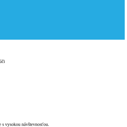
úči
e s vysokou návštevnosťou.