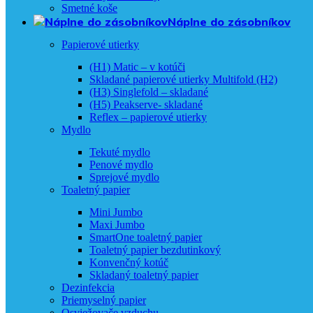
Smetné koše
Náplne do zásobníkov
Papierové utierky
(H1) Matic – v kotúči
Skladané papierové utierky Multifold (H2)
(H3) Singlefold – skladané
(H5) Peakserve- skladané
Reflex – papierové utierky
Mydlo
Tekuté mydlo
Penové mydlo
Sprejové mydlo
Toaletný papier
Mini Jumbo
Maxi Jumbo
SmartOne toaletný papier
Toaletný papier bezdutinkový
Konvenčný kotúč
Skladaný toaletný papier
Dezinfekcia
Priemyselný papier
Osviežovače vzduchu