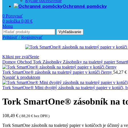
Rýchle občerstvenie
Ochranné pomôcky
0
Porovnať
0
položka
0,00
€
Menu
Vyhľadávanie
Prihlásiť / Registrovať
Klikni pre zväčšenie
Domov
Obchod
Tork
Zásobníky
Zásobníky na toaletný papier
Smart
Tork SmartOne® zásobník na toaletný papier v kotúči čierny
54,27
€
Naspäť k produktom
Tork SmartOne® Mini dvojitý zásobník na toaletný papier v kotúči, b
Tork SmartOne® zásobník na toa
108,49
€
(
88,20
€
bez DPH )
Tork SmartOne zásobník na toaletný papier v kotúčoch je účinný a 