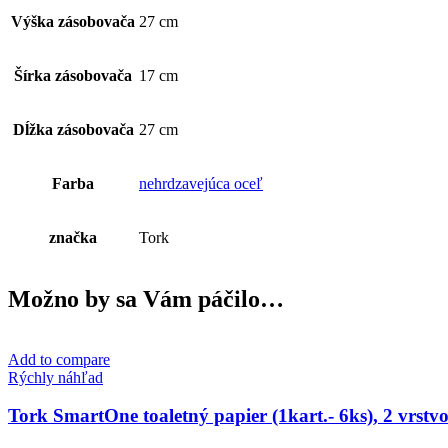
Výška zásobovača
27 cm
Šírka zásobovača
17 cm
Dĺžka zásobovača
27 cm
Farba
nehrdzavejúca oceľ
značka
Tork
Možno by sa Vám páčilo…
Add to compare
Rýchly náhľad
Tork SmartOne toaletný papier (1kart.- 6ks), 2 vrstvo