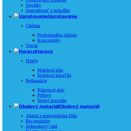
Servítky
Starostlivosť o pokožku
Upratovanie
Chémia
Profesionálna chémia
Koncentráty
Vrecia
Horeca
Hotely
Hotelová izba
Hotelová kúpeľňa
Reštaurácie
Nápojové sklo
Príbory
Stolný porcelán
Obalový materiál
Alobal a potravinárska fólia
Bio produkty
Jednorázový riad