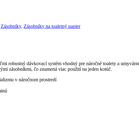
Zásobníky
,
Zásobníky na toaletný papier
veľmi robustný dávkovací systém vhodný pre náročné toalety a umyvá
ými zásobníkmi, čo znamená viac použití na jeden kotúč.
alizmu v náročnom prostredí
minú