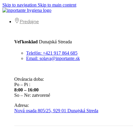
Skip to navigation
Skip to main content
Predajne
Veľkosklad
Dunajská Streada
Telefón: +421 917 864 685
Email: solava@inportante.sk
Otváracia doba:
Po – Pi :
8:00 – 16:00
So – Ne: zatvorené
Adresa:
Nová osada 805/25, 929 01 Dunajská Streda