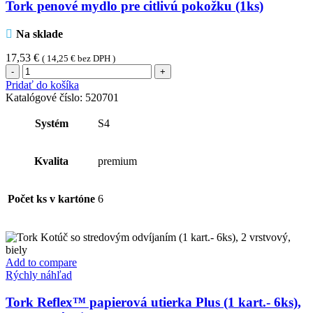
Tork penové mydlo pre citlivú pokožku (1ks)
Na sklade
17,53
€
(
14,25
€
bez DPH )
množstvo
Tork
Pridať do košíka
penové
Katalógové číslo:
520701
mydlo
pre
Systém
S4
citlivú
pokožku
(1ks)
Kvalita
premium
Počet ks v kartóne
6
Add to compare
Rýchly náhľad
Tork Reflex™ papierová utierka Plus (1 kart.- 6ks),