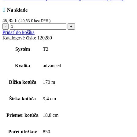
Na sklade
49,85
€
(
40,53
€
bez DPH )
množstvo
Tork
Pridať do košíka
Mini
Katalógové číslo:
120280
Jumbo
toaletný
Systém
T2
papier
v
kotúči
Kvalita
advanced
Advanced
170m
(1
Dĺžka kotúča
170 m
kart.-
12ks),
2
Šírka kotúča
9,4 cm
vrstvový,
biely
Priemer kotúča
18,8 cm
Počet útržkov
850