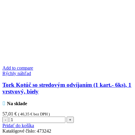
Add to compare
Rýchly náhľad
Tork Kotúč so stredovým odvíjaním (1 kart.- 6ks), 1
vrstvový, biely
Na sklade
57,01
€
(
46,35
€
bez DPH )
množstvo
Tork
Pridať do košíka
Kotúč
Katalógové číslo:
473242