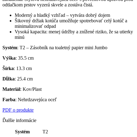
odtlačkom prstov vyzerá skvele a zostáva čistá.
Moderný a hladký vzhľad – vytvára dobrý dojem
Šikovný držiak kotúča umožňuje spotrebovať celý kotúč a
minimalizovať odpad
Vysoká kapacita: menej údržby a znížené riziko, že sa utierky
minú
Systém
: T2 – Zásobník na toaletný papier mini Jumbo
Výška
: 35.5 cm
Šírka
: 13.3 cm
Dĺžka
: 25.4 cm
Materiál
: Kov/Plast
Farba
: Nehrdzavejúca oceľ
PDF o produkte
Ďalšie informácie
Systém
T2