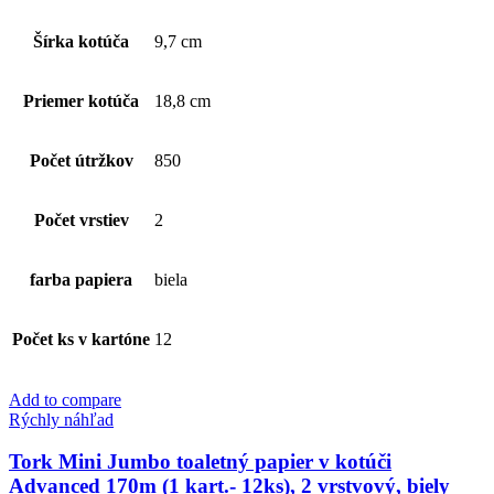
2
vrstvový,
Šírka kotúča
9,7 cm
biely
Priemer kotúča
18,8 cm
Počet útržkov
850
Počet vrstiev
2
farba papiera
biela
Počet ks v kartóne
12
Add to compare
Rýchly náhľad
Tork Mini Jumbo toaletný papier v kotúči
Advanced 170m (1 kart.- 12ks), 2 vrstvový, biely