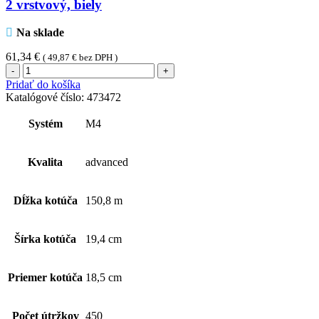
2 vrstvový, biely
Na sklade
61,34
€
(
49,87
€
bez DPH )
množstvo
Tork
Pridať do košíka
Reflex™
Katalógové číslo:
473472
papierová
utierka
Systém
M4
Plus
(1
kart.-
Kvalita
advanced
6ks),
2
vrstvový,
Dĺžka kotúča
150,8 m
biely
Šírka kotúča
19,4 cm
Priemer kotúča
18,5 cm
Počet útržkov
450