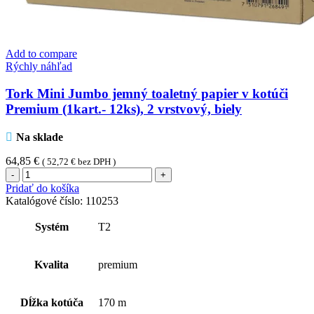
Add to compare
Rýchly náhľad
Tork Mini Jumbo jemný toaletný papier v kotúči
Premium (1kart.- 12ks), 2 vrstvový, biely
Na sklade
64,85
€
(
52,72
€
bez DPH )
množstvo
Tork
Pridať do košíka
Mini
Katalógové číslo:
110253
Jumbo
jemný
Systém
T2
toaletný
papier
v
Kvalita
premium
kotúči
Premium
(1kart.-
Dĺžka kotúča
170 m
12ks),