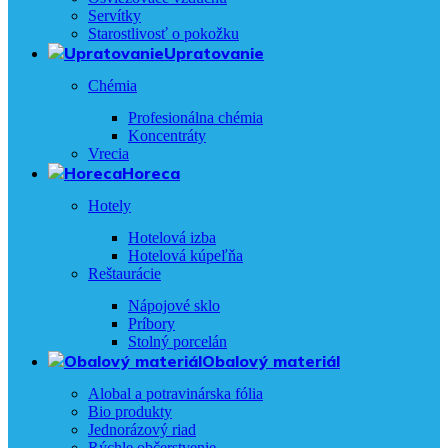
Servítky
Starostlivosť o pokožku
Upratovanie
Chémia
Profesionálna chémia
Koncentráty
Vrecia
Horeca
Hotely
Hotelová izba
Hotelová kúpeľňa
Reštaurácie
Nápojové sklo
Príbory
Stolný porcelán
Obalový materiál
Alobal a potravinárska fólia
Bio produkty
Jednorázový riad
Rýchle občerstvenie