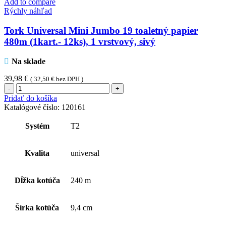
Add to compare
Rýchly náhľad
Tork Universal Mini Jumbo 19 toaletný papier
480m (1kart.- 12ks), 1 vrstvový, sivý
Na sklade
39,98
€
(
32,50
€
bez DPH )
množstvo
Tork
Pridať do košíka
Universal
Katalógové číslo:
120161
Mini
Jumbo
Systém
T2
19
toaletný
papier
Kvalita
universal
480m
(1kart.-
12ks),
Dĺžka kotúča
240 m
1
vrstvový,
sivý
Šírka kotúča
9,4 cm