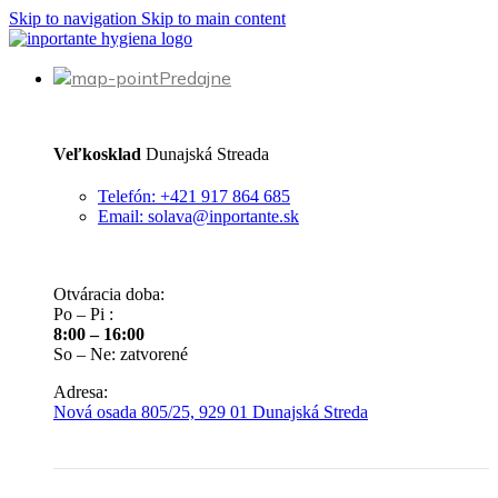
Skip to navigation
Skip to main content
Predajne
Veľkosklad
Dunajská Streada
Telefón: +421 917 864 685
Email: solava@inportante.sk
Otváracia doba:
Po – Pi :
8:00 – 16:00
So – Ne: zatvorené
Adresa:
Nová osada 805/25, 929 01 Dunajská Streda