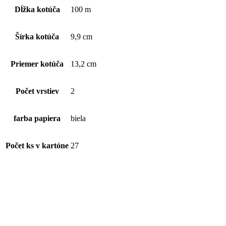
vrstvový,
Dĺžka kotúča
100 m
biely
Šírka kotúča
9,9 cm
Priemer kotúča
13,2 cm
Počet vrstiev
2
farba papiera
biela
Počet ks v kartóne
27