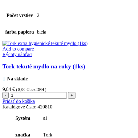
Počet vrstiev
2
farba papiera
biela
Add to compare
Rýchly náhľad
Tork tekuté mydlo na ruky (1ks)
Na sklade
9,84
€
(
8,00
€
bez DPH )
množstvo
Tork
Pridať do košíka
tekuté
Katalógové číslo:
420810
mydlo
na
Systém
s1
ruky
(1ks)
značka
Tork