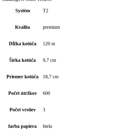
Jumbo
extra
Systém
T2
jemný
3-
vrstvový
Kvalita
premium
toaletný
papier
(1
Dĺžka kotúča
120 m
kart.-
12
ks),
Šírka kotúča
9,7 cm
biely
Priemer kotúča
18,7 cm
Počet útržkov
600
Počet vrstiev
3
farba papiera
biela