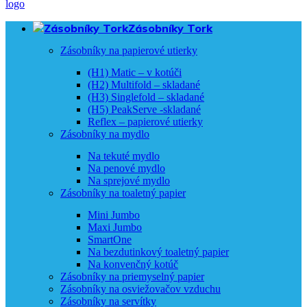
Zásobníky Tork
Zásobníky na papierové utierky
(H1) Matic – v kotúči
(H2) Multifold – skladané
(H3) Singlefold – skladané
(H5) PeakServe -skladané
Reflex – papierové utierky
Zásobníky na mydlo
Na tekuté mydlo
Na penové mydlo
Na sprejové mydlo
Zásobníky na toaletný papier
Mini Jumbo
Maxi Jumbo
SmartOne
Na bezdutinkový toaletný papier
Na konvenčný kotúč
Zásobníky na priemyselný papier
Zásobníky na osviežovačov vzduchu
Zásobníky na servítky