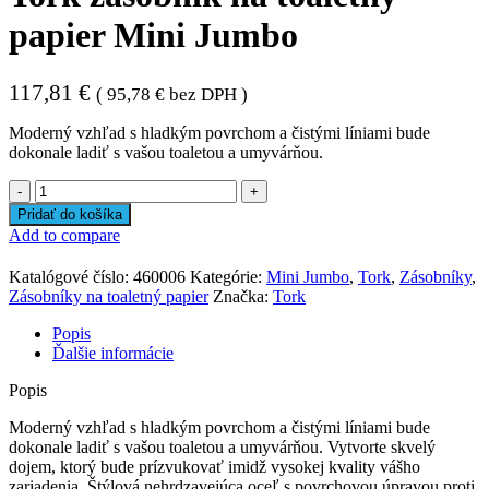
papier Mini Jumbo
117,81
€
(
95,78
€
bez DPH )
Moderný vzhľad s hladkým povrchom a čistými líniami bude
dokonale ladiť s vašou toaletou a umyvárňou.
množstvo
Tork
Pridať do košíka
zásobník
Add to compare
na
toaletný
Katalógové číslo:
460006
Kategórie:
Mini Jumbo
,
Tork
,
Zásobníky
,
papier
Zásobníky na toaletný papier
Značka:
Tork
Mini
Jumbo
Popis
Ďalšie informácie
Popis
Moderný vzhľad s hladkým povrchom a čistými líniami bude
dokonale ladiť s vašou toaletou a umyvárňou. Vytvorte skvelý
dojem, ktorý bude prízvukovať imidž vysokej kvality vášho
zariadenia. Štýlová nehrdzavejúca oceľ s povrchovou úpravou proti