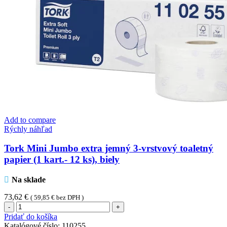
Add to compare
Rýchly náhľad
Tork Mini Jumbo extra jemný 3-vrstvový toaletný
papier (1 kart.- 12 ks), biely
Na sklade
73,62
€
(
59,85
€
bez DPH )
množstvo
Tork
Pridať do košíka
Mini
Katalógové číslo:
110255