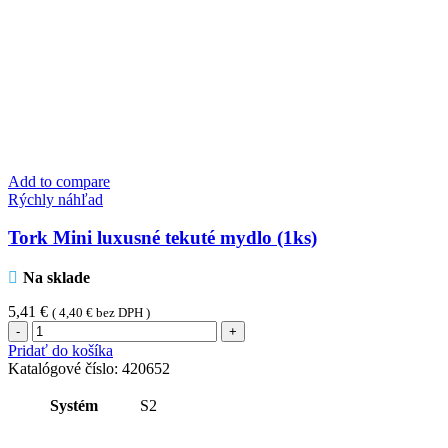
Add to compare
Rýchly náhľad
Tork Mini luxusné tekuté mydlo (1ks)
Na sklade
5,41
€
(
4,40
€
bez DPH )
množstvo
Tork
Pridať do košíka
Mini
Katalógové číslo:
420652
luxusné
tekuté
Systém
S2
mydlo
(1ks)