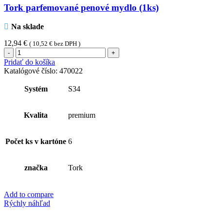
Tork parfemované penové mydlo (1ks)
Na sklade
12,94
€
(
10,52
€
bez DPH )
množstvo
Tork
Pridať do košíka
parfemované
Katalógové číslo:
470022
penové
mydlo
Systém
S34
(1ks)
Kvalita
premium
Počet ks v kartóne
6
značka
Tork
Add to compare
Rýchly náhľad