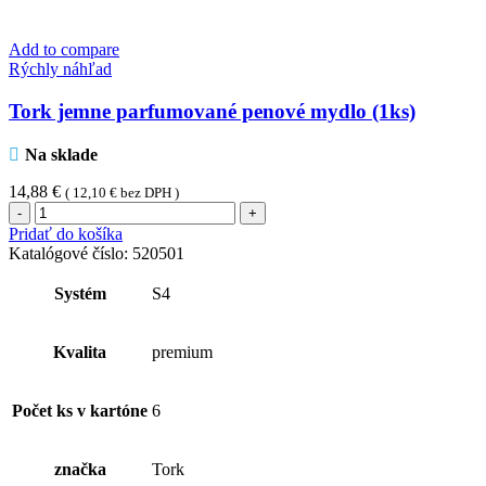
Add to compare
Rýchly náhľad
Tork jemne parfumované penové mydlo (1ks)
Na sklade
14,88
€
(
12,10
€
bez DPH )
množstvo
Tork
Pridať do košíka
jemne
Katalógové číslo:
520501
parfumované
penové
Systém
S4
mydlo
(1ks)
Kvalita
premium
Počet ks v kartóne
6
značka
Tork