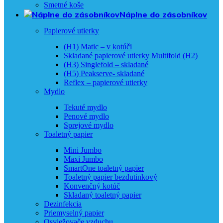
Smetné koše
Náplne do zásobníkov
Papierové utierky
(H1) Matic – v kotúči
Skladané papierové utierky Multifold (H2)
(H3) Singlefold – skladané
(H5) Peakserve- skladané
Reflex – papierové utierky
Mydlo
Tekuté mydlo
Penové mydlo
Sprejové mydlo
Toaletný papier
Mini Jumbo
Maxi Jumbo
SmartOne toaletný papier
Toaletný papier bezdutinkový
Konvenčný kotúč
Skladaný toaletný papier
Dezinfekcia
Priemyselný papier
Osviežovače vzduchu