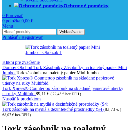
Ochranné pomôcky
0
Porovnať
0
položka
0,00
€
Menu
Vyhľadávanie
Prihlásiť / Registrovať
Klikni pre zväčšenie
Domov
Obchod
Tork
Zásobníky
Zásobníky na toaletný papier
Mini
Jumbo
Tork zásobník na toaletný papier Mini Jumbo
Tork Xpress® Countertop zásobník na skladané papierové utierky
na ruky Multifold
89,11
€
(
72,45
€
bez DPH )
Naspäť k produktom
Tork zásobník na mydlá a dezinfekčné prostriedky (S4)
83,73
€
(
68,07
€
bez DPH )
Tork zásobník na toaletný