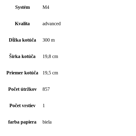
so
stredovým
Systém
M4
odvíjaním
(1
kart.-
Kvalita
advanced
6ks),
1
vrstvový,
Dĺžka kotúča
300 m
biely
Šírka kotúča
19,8 cm
Priemer kotúča
19,5 cm
Počet útržkov
857
Počet vrstiev
1
farba papiera
biela