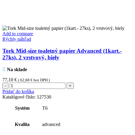
Add to compare
Rýchly náhľad
Tork Mid-size toaletný papier Advanced (1kart.-
27ks), 2 vrstvový, biely
Na sklade
77,10
€
(
62,68
€
bez DPH )
množstvo
Tork
Pridať do košíka
Mid-
Katalógové číslo:
127530
size
toaletný
Systém
T6
papier
Advanced
(1kart.-
Kvalita
advanced
27ks),
2