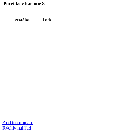
Počet ks v kartóne
8
značka
Tork
Add to compare
Rýchly náhľad