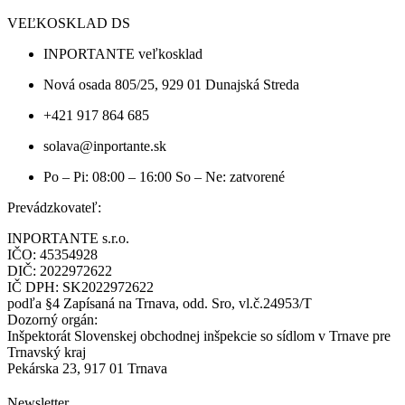
VEĽKOSKLAD DS
INPORTANTE veľkosklad
Nová osada 805/25, 929 01 Dunajská Streda
+421 917 864 685
solava@inportante.sk
Po – Pi: 08:00 – 16:00 So – Ne: zatvorené
Prevádzkovateľ:
INPORTANTE s.r.o.
IČO: 45354928
DIČ: 2022972622
IČ DPH: SK2022972622
podľa §4 Zapísaná na Trnava, odd. Sro, vl.č.24953/T
Dozorný orgán:
Inšpektorát Slovenskej obchodnej inšpekcie so sídlom v Trnave pre
Trnavský kraj
Pekárska 23, 917 01 Trnava
Newsletter