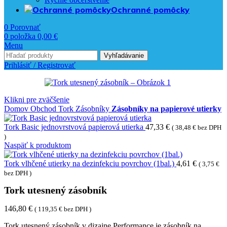
Ochranné pomôcky
0
Porovnať
0
položka
0,00
€
Menu
Vyhľadávanie
Prihlásiť / Registrovať
Klikni pre zväčšenie
Domov
Obchod
Tork
Zásobníky
Zásobníky na papierové utierky
Tork Basic jednovrstvová papierová utierka
47,33
€
(
38,48
€
bez DPH
)
Naspäť k produktom
Tork vlhčené utierky na dezinfekciu povrchov (1bal.)
4,61
€
(
3,75
€
bez DPH )
Tork utesnený zásobník
146,80
€
(
119,35
€
bez DPH )
Tork utesnený zásobník v dizajne Performance je zásobník na