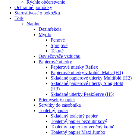
Rýchle občerstvenie
Ochranné pomôcky
Starostlivosť o pokožku
Tork
Náplne
Dezinfekcia
Mydlo
Penové
Sprejové
Tekuté
Osviežovače vzduchu
Papierové utierky
Papierové utierky Reflex
Papierové utierky v kotúči Matic (H1)
Skladané papierové utierky Multifold (H2)
Skladané papierové utierky Singlefold
(H3)
Skladané utierky PeakServe (H5)
Priemyselný papier
Servítky do zásobníka
Toaletný papier
Skladaný toaletný papier
Toaletný papier bezdutinkový
Toaletný papier konvenčný kotúč
Toaletný papier Maxi Jumbo