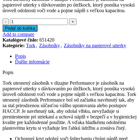
papierové utierky s dávkovaním po útržkoch, ktorý ponúka vysokú
úroveň odolnosti voči vode a pojme náplň s veľkou kapacitou.
množstvo
Tork
Pridať do košíka
utesnený
Add to compare
zásobník
Katalógové číslo:
651420
Kategórie:
Tork
,
Zásobníky
,
Zásobníky na papierové utierky
Popis
Ďalšie informácie
Popis
Tork utesnený zásobník v dizajne Performance je zásobník na
papierové utierky s dávkovaním po útržkoch, ktorý ponúka vysokú
úroveň odolnosti voči vode a pojme náplň s veľkou kapacitou. Tork
utesnený zásobník Performance bol od začiatku navrhnutý tak, aby
sa stal prirodzenou súčasťou vášho upratovania alebo postupov
HACCP. Je navrhnutý tak, aby odolal vlhku, nevyžaduje si
premiestnenie pri striekaní a uchová náplň v bezpečí a v hygienickej
kvalite pre každodenné použitie. A vďaka hladkému odolnému
plastovému krytu si vyžaduje len ľahkú údržbu a zostáva čistý.
Ochranný kryt odolný voči špliechaniu chráni náplň pred