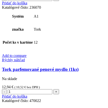
Tork
Pridať do košíka
neutralizátor
Katalógové číslo:
236070
zápachu
do
Systém
A1
osviežovača
vzduchu
(1ks)
značka
Tork
Počet ks v kartóne
12
Add to compare
Rýchly náhľad
Tork parfemované penové mydlo (1ks)
Na sklade
12,94
€
(
10,52
€
bez DPH )
množstvo
Tork
Pridať do košíka
parfemované
Katalógové číslo:
470022
penové