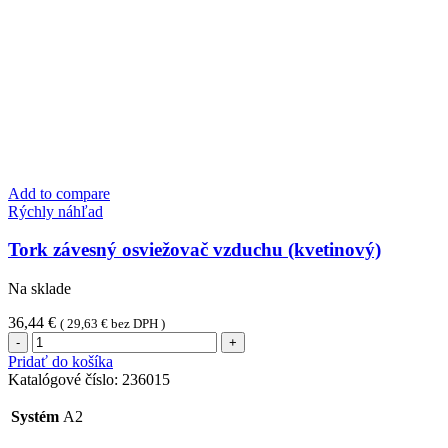
Add to compare
Rýchly náhľad
Tork závesný osviežovač vzduchu (kvetinový)
Na sklade
36,44
€
(
29,63
€
bez DPH )
množstvo
Tork
Pridať do košíka
závesný
Katalógové číslo:
236015
osviežovač
vzduchu
Systém
A2
(kvetinový)