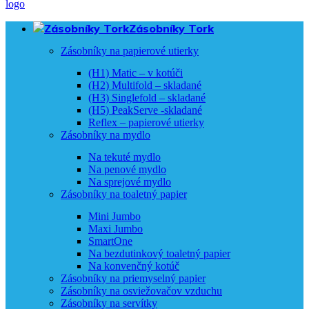
Zásobníky Tork
Zásobníky na papierové utierky
(H1) Matic – v kotúči
(H2) Multifold – skladané
(H3) Singlefold – skladané
(H5) PeakServe -skladané
Reflex – papierové utierky
Zásobníky na mydlo
Na tekuté mydlo
Na penové mydlo
Na sprejové mydlo
Zásobníky na toaletný papier
Mini Jumbo
Maxi Jumbo
SmartOne
Na bezdutinkový toaletný papier
Na konvenčný kotúč
Zásobníky na priemyselný papier
Zásobníky na osviežovačov vzduchu
Zásobníky na servítky