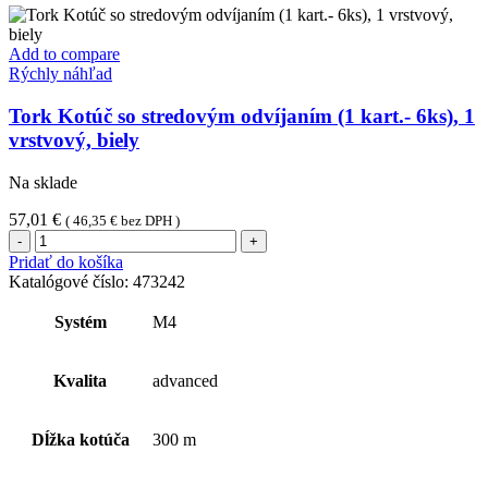
Add to compare
Rýchly náhľad
Tork Kotúč so stredovým odvíjaním (1 kart.- 6ks), 1
vrstvový, biely
Na sklade
57,01
€
(
46,35
€
bez DPH )
množstvo
Tork
Pridať do košíka
Kotúč
Katalógové číslo:
473242
so
stredovým
Systém
M4
odvíjaním
(1
kart.-
Kvalita
advanced
6ks),
1
vrstvový,
Dĺžka kotúča
300 m
biely