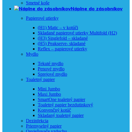
Smetné koše
Náplne do zásobníkov
Papierové utierky
(H1) Matic – v kotúči
Skladané papierové utierky Multifold (H2)
(H3) Singlefold – skladané
(H5) Peakserve- skladané
Reflex – papierové utierky
Mydlo
Tekuté mydlo
Penové mydlo
Sprejové mydlo
Toaletný papier
Mini Jumbo
Maxi Jumbo
SmartOne toaletný papier
Toaletný papier bezdutinkový
Konvenčný kotúč
Skladaný toaletný papier
Dezinfekcia
Priemyselný papier
Osviežovače vzduchu