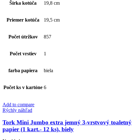
Šírka kotúča
19,8 cm
Priemer kotúča
19,5 cm
Počet útržkov
857
Počet vrstiev
1
farba papiera
biela
Počet ks v kartóne
6
Add to compare
Rýchly náhľad
Tork Mini Jumbo extra jemný 3-vrstvový toaletný
papier (1 kart.- 12 ks), biely