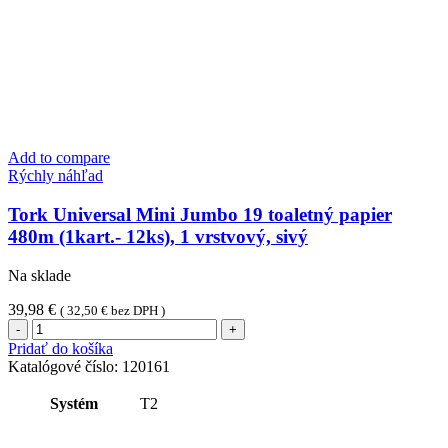
Add to compare
Rýchly náhľad
Tork Universal Mini Jumbo 19 toaletný papier
480m (1kart.- 12ks), 1 vrstvový, sivý
Na sklade
39,98
€
(
32,50
€
bez DPH )
množstvo
Tork
Pridať do košíka
Universal
Katalógové číslo:
120161
Mini
Jumbo
Systém
T2
19
toaletný