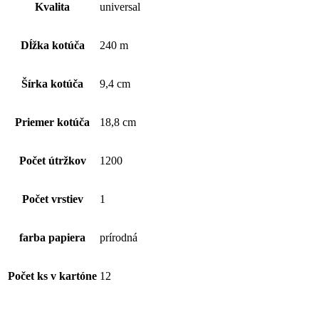
papier
Kvalita
universal
480m
(1kart.-
12ks),
Dĺžka kotúča
240 m
1
vrstvový,
sivý
Šírka kotúča
9,4 cm
Priemer kotúča
18,8 cm
Počet útržkov
1200
Počet vrstiev
1
farba papiera
prírodná
Počet ks v kartóne
12