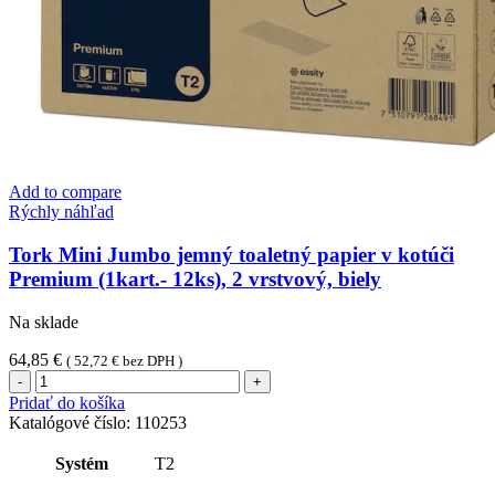
Add to compare
Rýchly náhľad
Tork Mini Jumbo jemný toaletný papier v kotúči
Premium (1kart.- 12ks), 2 vrstvový, biely
Na sklade
64,85
€
(
52,72
€
bez DPH )
množstvo
Tork
Pridať do košíka
Mini
Katalógové číslo:
110253
Jumbo
jemný
Systém
T2
toaletný