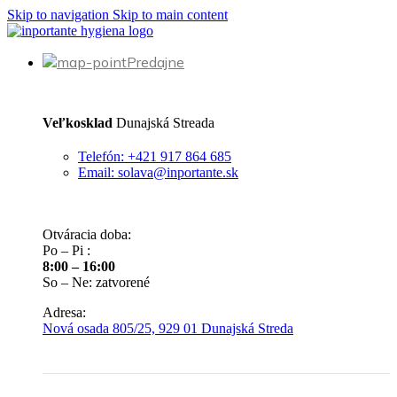
Skip to navigation
Skip to main content
Predajne
Veľkosklad
Dunajská Streada
Telefón: +421 917 864 685
Email: solava@inportante.sk
Otváracia doba:
Po – Pi :
8:00 – 16:00
So – Ne: zatvorené
Adresa:
Nová osada 805/25, 929 01 Dunajská Streda