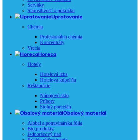
Servítky
Starostlivosť o pokožku
Upratovanie
Chémia
Profesionálna chémia
Koncentráty
Vrecia
Horeca
Hotely
Hotelová izba
Hotelová kúpeľňa
Reštaurácie
Nápojové sklo
Príbory
Stolný porcelán
Obalový materiál
Alobal a potravinárska fólia
Bio produkty
Jednorázový riad
Rýchle občerstvenie