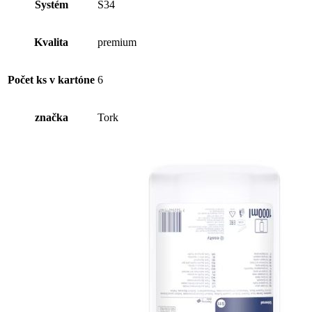
mydlo
Systém
S34
(1ks)
Kvalita
premium
Počet ks v kartóne
6
značka
Tork