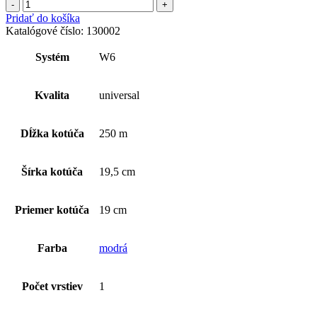
množstvo
Tork
Pridať do košíka
Basic
Katalógové číslo:
130002
jednovrstvová
papierová
Systém
W6
utierka
Kvalita
universal
Dĺžka kotúča
250 m
Šírka kotúča
19,5 cm
Priemer kotúča
19 cm
Farba
modrá
Počet vrstiev
1