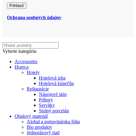
Ochrana osobných údajov
Vyberte kategóriu
Accessories
Horeca
Hotely
Hotelová izba
Hotelová kúpeľňa
Reštaurácie
Nápojové sklo
Príbory
Servítky
Stolný porcelán
Obalový materiál
Alobal a potravinárska fólia
Bio produkty
Jednorázový riad