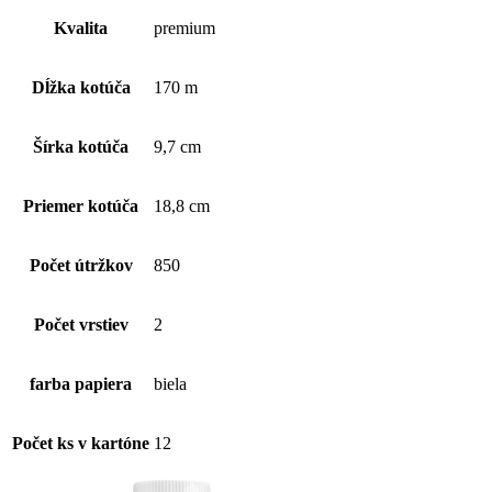
papier
v
Kvalita
premium
kotúči
Premium
(1kart.-
Dĺžka kotúča
170 m
12ks),
2
vrstvový,
Šírka kotúča
9,7 cm
biely
Priemer kotúča
18,8 cm
Počet útržkov
850
Počet vrstiev
2
farba papiera
biela
Počet ks v kartóne
12