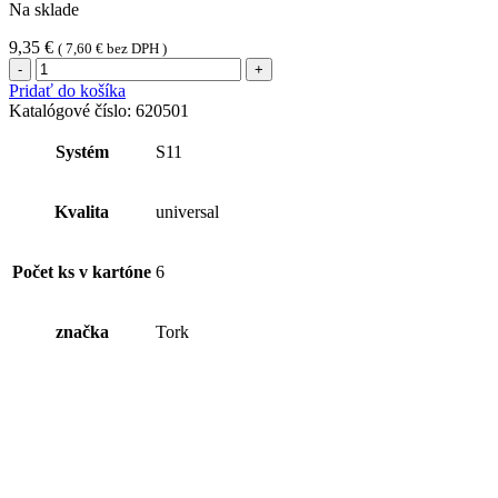
Na sklade
9,35
€
(
7,60
€
bez DPH )
množstvo
Tork
Pridať do košíka
sprejové
Katalógové číslo:
620501
mydlo
(1ks)
Systém
S11
Kvalita
universal
Počet ks v kartóne
6
značka
Tork