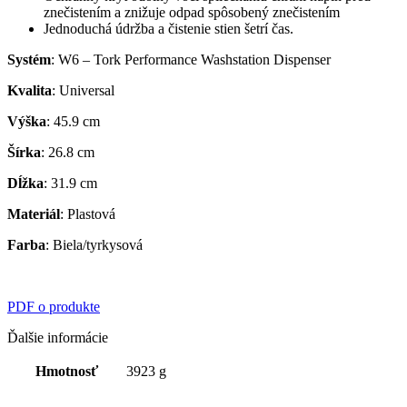
znečistením a znižuje odpad spôsobený znečistením
Jednoduchá údržba a čistenie stien šetrí čas.
Systém
: W6 – Tork Performance Washstation Dispenser
Kvalita
: Universal
Výška
: 45.9 cm
Šírka
: 26.8 cm
Dĺžka
: 31.9 cm
Materiál
: Plastová
Farba
: Biela/tyrkysová
PDF o produkte
Ďalšie informácie
Hmotnosť
3923 g