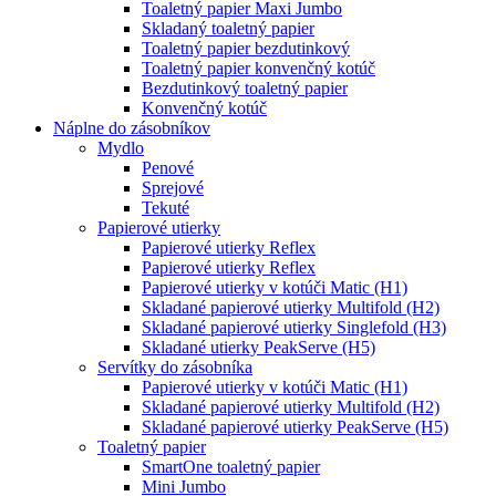
Toaletný papier Maxi Jumbo
Skladaný toaletný papier
Toaletný papier bezdutinkový
Toaletný papier konvenčný kotúč
Bezdutinkový toaletný papier
Konvenčný kotúč
Náplne do zásobníkov
Mydlo
Penové
Sprejové
Tekuté
Papierové utierky
Papierové utierky Reflex
Papierové utierky Reflex
Papierové utierky v kotúči Matic (H1)
Skladané papierové utierky Multifold (H2)
Skladané papierové utierky Singlefold (H3)
Skladané utierky PeakServe (H5)
Servítky do zásobníka
Papierové utierky v kotúči Matic (H1)
Skladané papierové utierky Multifold (H2)
Skladané papierové utierky PeakServe (H5)
Toaletný papier
SmartOne toaletný papier
Mini Jumbo