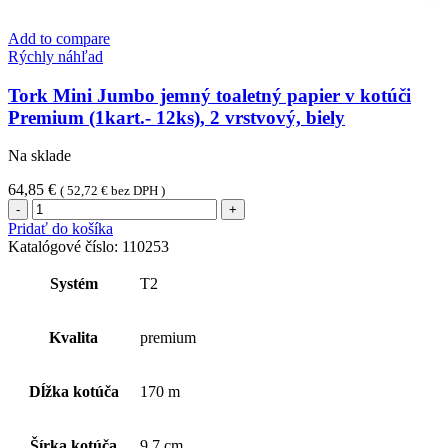
Add to compare
Rýchly náhľad
Tork Mini Jumbo jemný toaletný papier v kotúči
Premium (1kart.- 12ks), 2 vrstvový, biely
Na sklade
64,85
€
(
52,72
€
bez DPH )
množstvo
Tork
Pridať do košíka
Mini
Katalógové číslo:
110253
Jumbo
jemný
Systém
T2
toaletný
papier
v
Kvalita
premium
kotúči
Premium
(1kart.-
Dĺžka kotúča
170 m
12ks),
2
vrstvový,
Šírka kotúča
9,7 cm