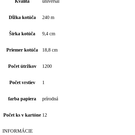
Kvalita
universal
480m
(1kart.-
12ks),
Dĺžka kotúča
240 m
1
vrstvový,
sivý
Šírka kotúča
9,4 cm
Priemer kotúča
18,8 cm
Počet útržkov
1200
Počet vrstiev
1
farba papiera
prírodná
Počet ks v kartóne
12
INFORMÁCIE