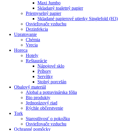
Maxi Jumbo
Skladaný toaletný papier
Priemyselný papier
Skladané papierové utierky Singlefold (H3)
Osviežovače vzduchu
Dezinfekcia
Upratovanie
Chémia
Vrecia
Horeca
Hotely
Reštaurácie
Nápojové sklo
Príbory
Servítky
Stolný porcelán
Obalový materiál
Alobal a potravinárska fólia
Bio produkty
Jednorázový riad
Rýchle občerstvenie
Tork
Starostlivosť o pokožku
Osviežovače vzduchu
Ochranné pomôcky