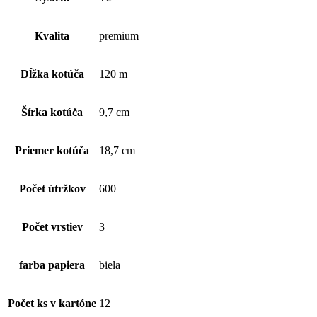
jemný
3-
vrstvový
Kvalita
premium
toaletný
papier
(1
Dĺžka kotúča
120 m
kart.-
12
ks),
Šírka kotúča
9,7 cm
biely
Priemer kotúča
18,7 cm
Počet útržkov
600
Počet vrstiev
3
farba papiera
biela
Počet ks v kartóne
12