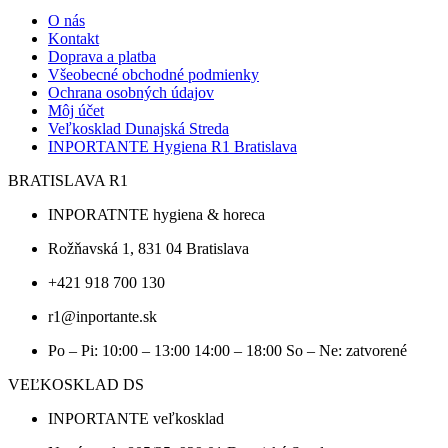
O nás
Kontakt
Doprava a platba
Všeobecné obchodné podmienky
Ochrana osobných údajov
Môj účet
Veľkosklad Dunajská Streda
INPORTANTE Hygiena R1 Bratislava
BRATISLAVA R1
INPORATNTE hygiena & horeca
Rožňavská 1, 831 04 Bratislava
+421 918 700 130
r1@inportante.sk
Po – Pi: 10:00 – 13:00 14:00 – 18:00 So – Ne: zatvorené
VEĽKOSKLAD DS
INPORTANTE veľkosklad