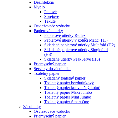
Dezinfekcia
Mydlo
Penové
Sprejové
Tekuté
Osviežovače vzduchu
Papierové utierky
Papierové utierky Reflex
Papierové utierky v kotúči Matic (H1)
Skladané papierové utierky Multifold (H2)
Skladané papierové utierky Singlefold
(H3)
Skladané utierky PeakServe (H5)
Priemyselný papier
Servítky do zásobníka
Toaletný papier
Skladaný toaletný papier
Toaletný papier bezdutinkový
Toaletný papier konvenčný kotúč
Toaletný papier Maxi Jumbo
Toaletný papier Mini Jumbo
Toaletný papier Smart One
Zásobníky
Osviežovače vzduchu
Priemyselný papier