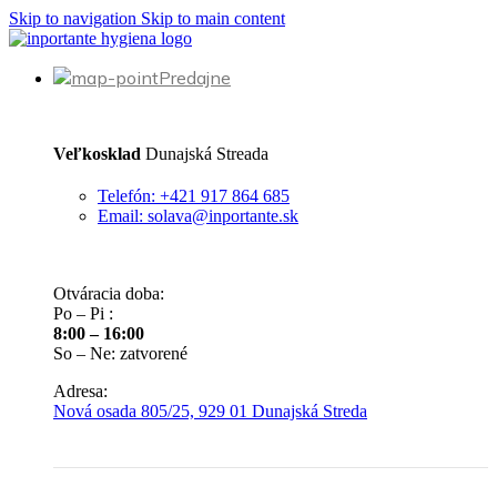
Skip to navigation
Skip to main content
Predajne
Veľkosklad
Dunajská Streada
Telefón: +421 917 864 685
Email: solava@inportante.sk
Otváracia doba:
Po – Pi :
8:00 – 16:00
So – Ne: zatvorené
Adresa:
Nová osada 805/25, 929 01 Dunajská Streda