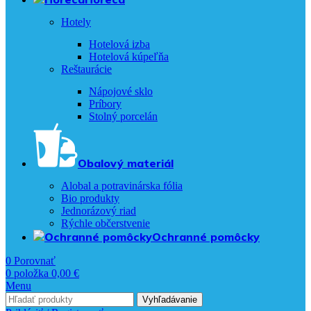
Hotely
Hotelová izba
Hotelová kúpeľňa
Reštaurácie
Nápojové sklo
Príbory
Stolný porcelán
Obalový materiál
Alobal a potravinárska fólia
Bio produkty
Jednorázový riad
Rýchle občerstvenie
Ochranné pomôcky
0
Porovnať
0
položka
0,00
€
Menu
Vyhľadávanie