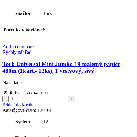
značka
Tork
Počet ks v kartóne
6
Add to compare
Rýchly náhľad
Tork Universal Mini Jumbo 19 toaletný papier
480m (1kart.- 12ks), 1 vrstvový, sivý
Na sklade
39,98
€
(
32,50
€
bez DPH )
množstvo
Tork
Pridať do košíka
Universal
Katalógové číslo:
120161
Mini
Jumbo
Systém
T2
19
toaletný
papier