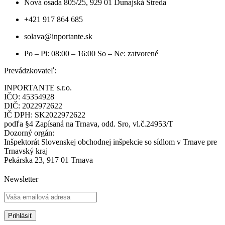
Nová osada 805/25, 929 01 Dunajská Streda
+421 917 864 685
solava@inportante.sk
Po – Pi: 08:00 – 16:00 So – Ne: zatvorené
Prevádzkovateľ:
INPORTANTE s.r.o.
IČO: 45354928
DIČ: 2022972622
IČ DPH: SK2022972622
podľa §4 Zapísaná na Trnava, odd. Sro, vl.č.24953/T
Dozorný orgán:
Inšpektorát Slovenskej obchodnej inšpekcie so sídlom v Trnave pre
Trnavský kraj
Pekárska 23, 917 01 Trnava
Newsletter