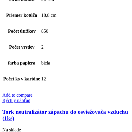
biely
Priemer kotúča
18,8 cm
Počet útržkov
850
Počet vrstiev
2
farba papiera
biela
Počet ks v kartóne
12
Add to compare
Rýchly náhľad
Tork neutralizátor zápachu do osviežovača vzduchu
(1ks)
Na sklade