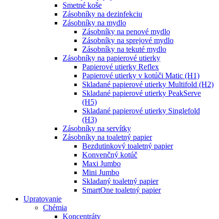
Smetné koše
Zásobníky na dezinfekciu
Zásobníky na mydlo
Zásobníky na penové mydlo
Zásobníky na sprejové mydlo
Zásobníky na tekuté mydlo
Zásobníky na papierové utierky
Papierové utierky Reflex
Papierové utierky v kotúči Matic (H1)
Skladané papierové utierky Multifold (H2)
Skladané papierové utierky PeakServe
(H5)
Skladané papierové utierky Singlefold
(H3)
Zásobníky na servítky
Zásobníky na toaletný papier
Bezdutinkový toaletný papier
Konvenčný kotúč
Maxi Jumbo
Mini Jumbo
Skladaný toaletný papier
SmartOne toaletný papier
Upratovanie
Chémia
Koncentráty