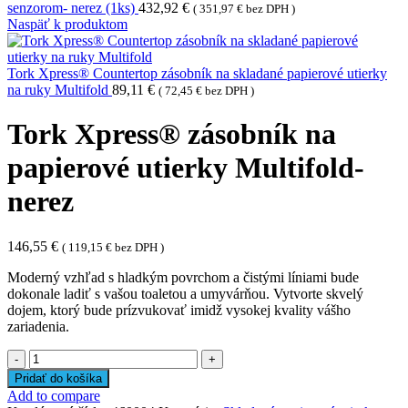
senzorom- nerez (1ks)
432,92
€
(
351,97
€
bez DPH )
Naspäť k produktom
Tork Xpress® Countertop zásobník na skladané papierové utierky
na ruky Multifold
89,11
€
(
72,45
€
bez DPH )
Tork Xpress® zásobník na
papierové utierky Multifold-
nerez
146,55
€
(
119,15
€
bez DPH )
Moderný vzhľad s hladkým povrchom a čistými líniami bude
dokonale ladiť s vašou toaletou a umyvárňou. Vytvorte skvelý
dojem, ktorý bude prízvukovať imidž vysokej kvality vášho
zariadenia.
množstvo
Tork
Pridať do košíka
Xpress®
Add to compare
zásobník