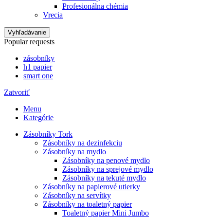
Profesionálna chémia
Vrecia
Vyhľadávanie
Popular requests
zásobníky
h1 papier
smart one
Zatvoriť
Menu
Kategórie
Zásobníky Tork
Zásobníky na dezinfekciu
Zásobníky na mydlo
Zásobníky na penové mydlo
Zásobníky na sprejové mydlo
Zásobníky na tekuté mydlo
Zásobníky na papierové utierky
Zásobníky na servítky
Zásobníky na toaletný papier
Toaletný papier Mini Jumbo