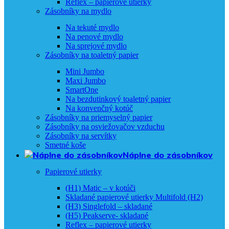
Reflex – papierové utierky
Zásobníky na mydlo
Na tekuté mydlo
Na penové mydlo
Na sprejové mydlo
Zásobníky na toaletný papier
Mini Jumbo
Maxi Jumbo
SmartOne
Na bezdutinkový toaletný papier
Na konvenčný kotúč
Zásobníky na priemyselný papier
Zásobníky na osviežovačov vzduchu
Zásobníky na servítky
Smetné koše
Náplne do zásobníkov
Papierové utierky
(H1) Matic – v kotúči
Skladané papierové utierky Multifold (H2)
(H3) Singlefold – skladané
(H5) Peakserve- skladané
Reflex – papierové utierky