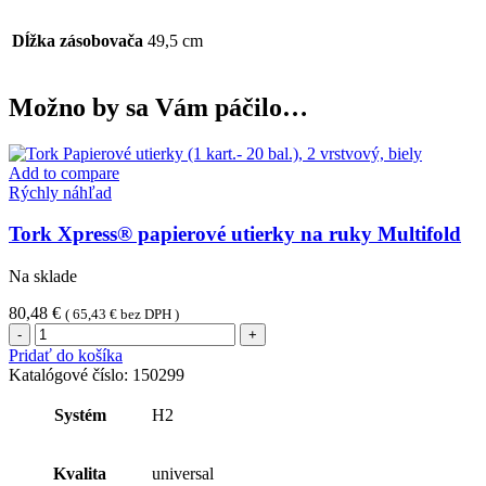
Dĺžka zásobovača
49,5 cm
Možno by sa Vám páčilo…
Add to compare
Rýchly náhľad
Tork Xpress® papierové utierky na ruky Multifold
Na sklade
80,48
€
(
65,43
€
bez DPH )
množstvo
Tork
Pridať do košíka
Xpress®
Katalógové číslo:
150299
papierové
utierky
Systém
H2
na
ruky
Multifold
Kvalita
universal