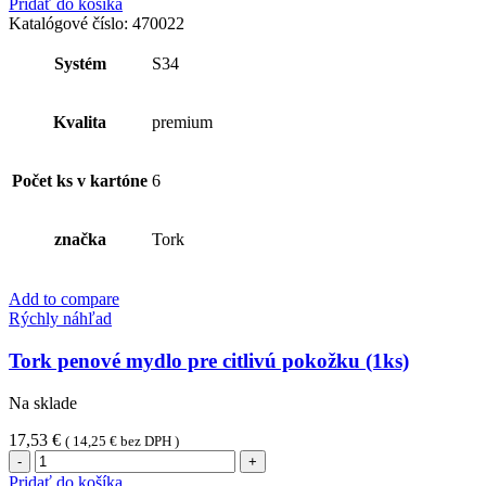
Pridať do košíka
parfemované
Katalógové číslo:
470022
penové
mydlo
Systém
S34
(1ks)
Kvalita
premium
Počet ks v kartóne
6
značka
Tork
Add to compare
Rýchly náhľad
Tork penové mydlo pre citlivú pokožku (1ks)
Na sklade
17,53
€
(
14,25
€
bez DPH )
množstvo
Tork
Pridať do košíka