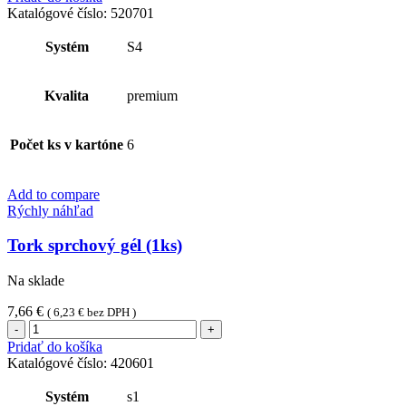
penové
Katalógové číslo:
520701
mydlo
pre
Systém
S4
citlivú
pokožku
(1ks)
Kvalita
premium
Počet ks v kartóne
6
Add to compare
Rýchly náhľad
Tork sprchový gél (1ks)
Na sklade
7,66
€
(
6,23
€
bez DPH )
množstvo
Tork
Pridať do košíka
sprchový
Katalógové číslo:
420601
gél
(1ks)
Systém
s1