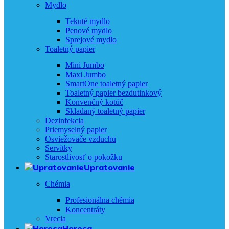
Mydlo
Tekuté mydlo
Penové mydlo
Sprejové mydlo
Toaletný papier
Mini Jumbo
Maxi Jumbo
SmartOne toaletný papier
Toaletný papier bezdutinkový
Konvenčný kotúč
Skladaný toaletný papier
Dezinfekcia
Priemyselný papier
Osviežovače vzduchu
Servítky
Starostlivosť o pokožku
Upratovanie
Chémia
Profesionálna chémia
Koncentráty
Vrecia
Horeca