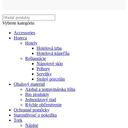
Vyberte kategóriu
Accessories
Horeca
Hotely
Hotelová izba
Hotelová kúpeľňa
Reštaurácie
Nápojové sklo
Príbory
Servítky
Stolný porcelán
Obalový materiál
Alobal a potravinárska fólia
Bio produkty
Jednorázový riad
Rýchle občerstvenie
Ochranné pomôcky
Starostlivosť o pokožku
Tork
Náplne