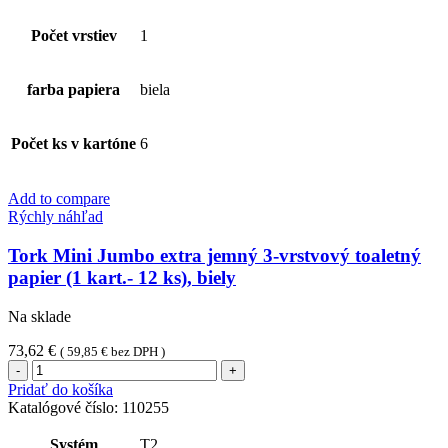
Počet vrstiev
1
farba papiera
biela
Počet ks v kartóne
6
Add to compare
Rýchly náhľad
Tork Mini Jumbo extra jemný 3-vrstvový toaletný
papier (1 kart.- 12 ks), biely
Na sklade
73,62
€
(
59,85
€
bez DPH )
množstvo
Tork
Pridať do košíka
Mini
Katalógové číslo:
110255
Jumbo
extra
Systém
T2