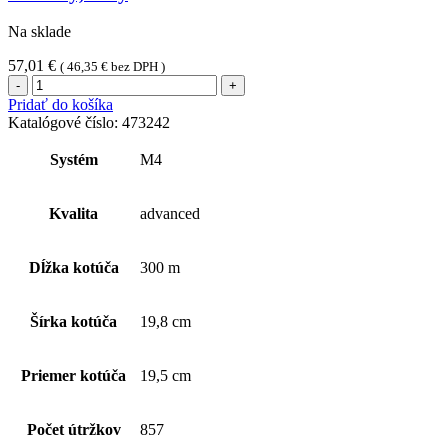
Na sklade
57,01
€
(
46,35
€
bez DPH )
množstvo
Tork
Pridať do košíka
Kotúč
Katalógové číslo:
473242
so
stredovým
Systém
M4
odvíjaním
(1
kart.-
Kvalita
advanced
6ks),
1
vrstvový,
Dĺžka kotúča
300 m
biely
Šírka kotúča
19,8 cm
Priemer kotúča
19,5 cm
Počet útržkov
857