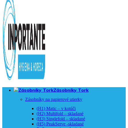
Zásobníky Tork
Zásobníky na papierové utierky
(H1) Matic – v kotúči
(H2) Multifold – skladané
(H3) Singlefold – skladané
(H5) PeakServe -skladané