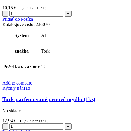
10,15
€
(
8,25
€
bez DPH )
množstvo
Tork
Pridať do košíka
neutralizátor
Katalógové číslo:
236070
zápachu
do
Systém
A1
osviežovača
vzduchu
(1ks)
značka
Tork
Počet ks v kartóne
12
Add to compare
Rýchly náhľad
Tork parfemované penové mydlo (1ks)
Na sklade
12,94
€
(
10,52
€
bez DPH )
množstvo
Tork