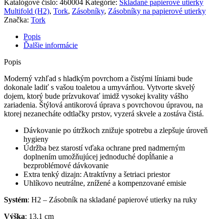
Katalógové číslo:
460004
Kategórie:
Skladané papierové utierky
na
Multifold (H2)
,
Tork
,
Zásobníky
,
Zásobníky na papierové utierky
papierové
Značka:
Tork
utierky
Multifold-
Popis
nerez
Ďalšie informácie
Popis
Moderný vzhľad s hladkým povrchom a čistými líniami bude
dokonale ladiť s vašou toaletou a umyvárňou. Vytvorte skvelý
dojem, ktorý bude prízvukovať imidž vysokej kvality vášho
zariadenia. Štýlová antikorová úprava s povrchovou úpravou, na
ktorej nezanecháte odtlačky prstov, vyzerá skvele a zostáva čistá.
Dávkovanie po útržkoch znižuje spotrebu a zlepšuje úroveň
hygieny
Údržba bez starostí vďaka ochrane pred nadmerným
doplnením umožňujúcej jednoduché dopĺňanie a
bezproblémové dávkovanie
Extra tenký dizajn: Atraktívny a šetriaci priestor
Uhlíkovo neutrálne, znížené a kompenzované emisie
Systém
: H2 – Zásobník na skladané papierové utierky na ruky
Výška
: 13.1 cm