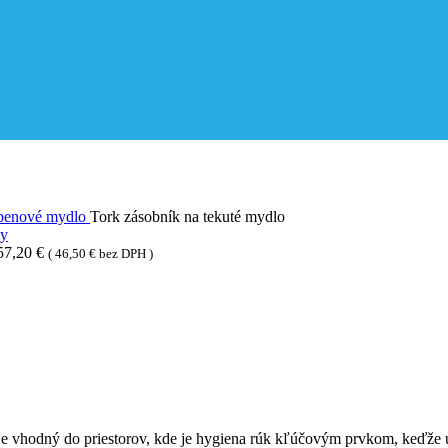
 penové mydlo
Tork zásobník na tekuté mydlo
57,20
€
(
46,50
€
bez DPH )
 je vhodný do priestorov, kde je hygiena rúk kľúčovým prvkom, keďž