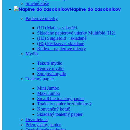
Smetné koše
Náplne do zásobníkov
Papierové utierky
(H1) Matic – v kotúči
Skladané papierové utierky Multifold (H2)
(H3) Singlefold – skladané
(H5) Peakserve- skladané
Reflex – papierové utierky
Mydlo
Tekuté mydlo
Penové mydlo
Sprejové mydlo
Toaletný papier
Mini Jumbo
Maxi Jumbo
SmartOne toaletný papier
Toaletný papier bezdutinkový
Konvenčný kotúč
Skladaný toaletný papier
Dezinfekcia
Priemyselný papier
Osviežovače vzduchu