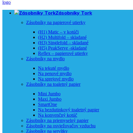
Zásobníky Tork
Zásobníky na papierové utierky
(H1) Matic – v kotúči
(H2) Multifold – skladané
(H3) Singlefold – skladané
(H5) PeakServe -skladané
Reflex – papierové utierky
Zásobníky na mydlo
Na tekuté mydlo
Na penové mydlo
Na sprejové mydlo
Zásobníky na toaletný papier
Mini Jumbo
Maxi Jumbo
SmartOne
Na bezdutinkový toaletný papier
Na konvenčný kotúč
Zásobníky na priemyselný papier
Zásobníky na osviežovačov vzduchu
Zásobníky na servítky