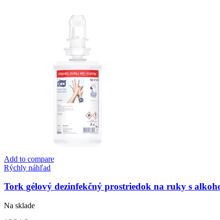
Add to compare
Rýchly náhľad
Tork gélový dezinfekčný prostriedok na ruky s alkoh
Na sklade