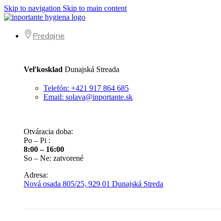
Skip to navigation
Skip to main content
Predajne
Veľkosklad
Dunajská Streada
Telefón: +421 917 864 685
Email: solava@inportante.sk
Otváracia doba:
Po – Pi :
8:00 – 16:00
So – Ne: zatvorené
Adresa:
Nová osada 805/25, 929 01 Dunajská Streda