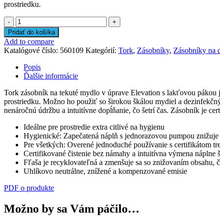
prostriedku.
množstvo
Tork
Pridať do košíka
zásobník
Add to compare
na
Katalógové číslo:
560109
Kategórií:
Tork
,
Zásobníky
,
Zásobníky na 
tekuté
mydlo
Popis
Ďalšie informácie
Tork zásobník na tekuté mydlo v úprave Elevation s lakťovou pákou
prostriedku. Možno ho použiť so širokou škálou mydiel a dezinfekčn
nenáročnú údržbu a intuitívne dopĺňanie, čo šetrí čas. Zásobník je 
Ideálne pre prostredie extra citlivé na hygienu
Hygienické: Zapečatená náplň s jednorazovou pumpou znižuje r
Pre všetkých: Overené jednoduché používanie s certifikátom tre
Certifikované čistenie bez námahy a intuitívna výmena náplne š
Fľaša je recyklovateľná a zmenšuje sa so znižovaním obsahu, 
Uhlíkovo neutrálne, znížené a kompenzované emisie
PDF o produkte
Možno by sa Vám páčilo…