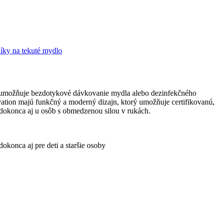
íky na tekuté mydlo
e umožňuje bezdotykové dávkovanie mydla alebo dezinfekčného
ation majú funkčný a moderný dizajn, ktorý umožňuje certifikovanú,
, dokonca aj u osôb s obmedzenou silou v rukách.
okonca aj pre deti a staršie osoby