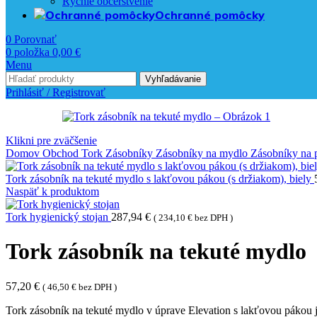
Rýchle občerstvenie
Ochranné pomôcky
0
Porovnať
0
položka
0,00
€
Menu
Vyhľadávanie
Prihlásiť / Registrovať
Klikni pre zväčšenie
Domov
Obchod
Tork
Zásobníky
Zásobníky na mydlo
Zásobníky na
Tork zásobník na tekuté mydlo s lakťovou pákou (s držiakom), biely
Naspäť k produktom
Tork hygienický stojan
287,94
€
(
234,10
€
bez DPH )
Tork zásobník na tekuté mydlo
57,20
€
(
46,50
€
bez DPH )
Tork zásobník na tekuté mydlo v úprave Elevation s lakťovou pákou