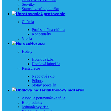
Servítky
Starostlivosť o pokožku
Upratovanie
Chémia
Profesionálna chémia
Koncentráty
Vrecia
Horeca
Hotely
Hotelová izba
Hotelová kúpeľňa
Reštaurácie
Nápojové sklo
Príbory
Stolný porcelán
Obalový materiál
Alobal a potravinárska fólia
Bio produkty
Jednorázový riad