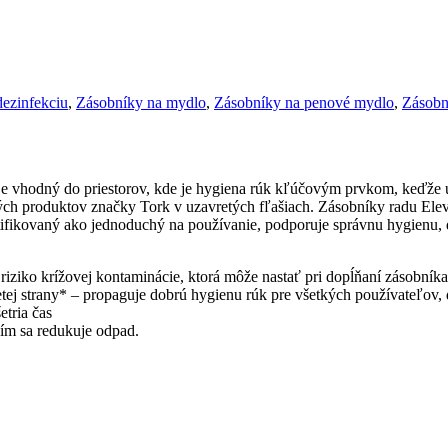
dezinfekciu
,
Zásobníky na mydlo
,
Zásobníky na penové mydlo
,
Zásobn
 je vhodný do priestorov, kde je hygiena rúk kľúčovým prvkom, keďž
ých produktov značky Tork v uzavretých fľašiach. Zásobníky radu Elev
certifikovaný ako jednoduchý na používanie, podporuje správnu hygienu
iziko krížovej kontaminácie, ktorá môže nastať pri dopĺňaní zásobníka
tej strany* – propaguje dobrú hygienu rúk pre všetkých používateľov, d
etria čas
čím sa redukuje odpad.