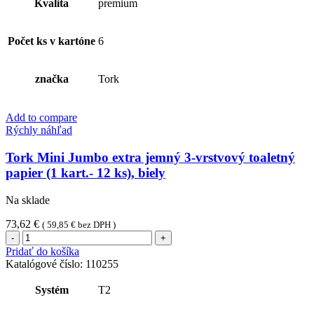
Kvalita
premium
Počet ks v kartóne
6
značka
Tork
Add to compare
Rýchly náhľad
Tork Mini Jumbo extra jemný 3-vrstvový toaletný
papier (1 kart.- 12 ks), biely
Na sklade
73,62
€
(
59,85
€
bez DPH )
množstvo
Tork
Pridať do košíka
Mini
Katalógové číslo:
110255
Jumbo
extra
Systém
T2
jemný
3-