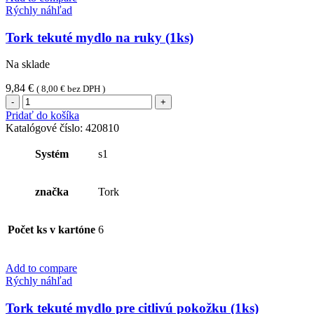
Rýchly náhľad
Tork tekuté mydlo na ruky (1ks)
Na sklade
9,84
€
(
8,00
€
bez DPH )
množstvo
Tork
Pridať do košíka
tekuté
Katalógové číslo:
420810
mydlo
na
Systém
s1
ruky
(1ks)
značka
Tork
Počet ks v kartóne
6
Add to compare
Rýchly náhľad
Tork tekuté mydlo pre citlivú pokožku (1ks)