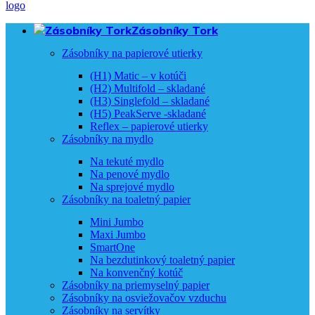
Zásobníky Tork
Zásobníky na papierové utierky
(H1) Matic – v kotúči
(H2) Multifold – skladané
(H3) Singlefold – skladané
(H5) PeakServe -skladané
Reflex – papierové utierky
Zásobníky na mydlo
Na tekuté mydlo
Na penové mydlo
Na sprejové mydlo
Zásobníky na toaletný papier
Mini Jumbo
Maxi Jumbo
SmartOne
Na bezdutinkový toaletný papier
Na konvenčný kotúč
Zásobníky na priemyselný papier
Zásobníky na osviežovačov vzduchu
Zásobníky na servítky