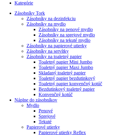
Kategórie
Zásobníky Tork
Zásobníky na dezinfekciu
Zásobníky na mydlo
Zásobníky na penové mydlo
Zásobníky na sprejové mydlo
Zásobníky na tekuté mydlo
Zásobníky na papierové utierky
Zásobníky na servítky
Zásobníky na toaletný papier
Toaletný papier Mini Jumbo
Toaletný papier Maxi Jumbo
Skladaný toaletný papier
Toaletný papier bezdutinkový
Toaletný papier konvenčný kotúč
Bezdutinkový toaletný papier
Konvenčný kotúč
Náplne do zásobníkov
Mydlo
Penové
Sprejové
Tekuté
Papierové utierky
Papierové utierky Reflex