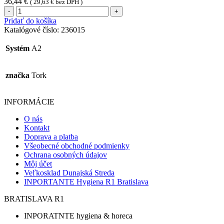
36,44
€
(
29,63
€
bez DPH )
množstvo
Tork
Pridať do košíka
závesný
Katalógové číslo:
236015
osviežovač
vzduchu
Systém
A2
(kvetinový)
značka
Tork
INFORMÁCIE
O nás
Kontakt
Doprava a platba
Všeobecné obchodné podmienky
Ochrana osobných údajov
Môj účet
Veľkosklad Dunajská Streda
INPORTANTE Hygiena R1 Bratislava
BRATISLAVA R1
INPORATNTE hygiena & horeca