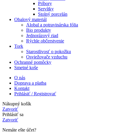
Príbory
Servítky
Stolný porcelán
Obalový materiál
Alobal a potravinárska fólia
Bio produkty
Jednorázový riad
Rýchle občerstvenie
Tork
Starostlivosť o pokožku
Osviežovače vzduchu
Ochranné pomôcky
Smetné koše
O nás
Doprava a platba
Kontakt
Prihlásiť / Registrovať
Nákupný košík
Zatvoriť
Prihlásiť sa
Zatvoriť
Nemáte ešte účet?