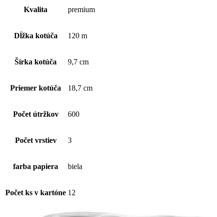
vrstvový
Kvalita
premium
toaletný
papier
(1
Dĺžka kotúča
120 m
kart.-
12
ks),
Šírka kotúča
9,7 cm
biely
Priemer kotúča
18,7 cm
Počet útržkov
600
Počet vrstiev
3
farba papiera
biela
Počet ks v kartóne
12