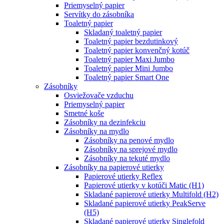
Priemyselný papier
Servítky do zásobníka
Toaletný papier
Skladaný toaletný papier
Toaletný papier bezdutinkový
Toaletný papier konvenčný kotúč
Toaletný papier Maxi Jumbo
Toaletný papier Mini Jumbo
Toaletný papier Smart One
Zásobníky
Osviežovače vzduchu
Priemyselný papier
Smetné koše
Zásobníky na dezinfekciu
Zásobníky na mydlo
Zásobníky na penové mydlo
Zásobníky na sprejové mydlo
Zásobníky na tekuté mydlo
Zásobníky na papierové utierky
Papierové utierky Reflex
Papierové utierky v kotúči Matic (H1)
Skladané papierové utierky Multifold (H2)
Skladané papierové utierky PeakServe
(H5)
Skladané papierové utierky Singlefold