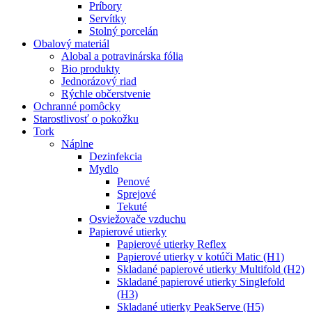
Príbory
Servítky
Stolný porcelán
Obalový materiál
Alobal a potravinárska fólia
Bio produkty
Jednorázový riad
Rýchle občerstvenie
Ochranné pomôcky
Starostlivosť o pokožku
Tork
Náplne
Dezinfekcia
Mydlo
Penové
Sprejové
Tekuté
Osviežovače vzduchu
Papierové utierky
Papierové utierky Reflex
Papierové utierky v kotúči Matic (H1)
Skladané papierové utierky Multifold (H2)
Skladané papierové utierky Singlefold
(H3)
Skladané utierky PeakServe (H5)