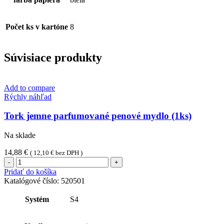
Počet ks v kartóne
8
Súvisiace produkty
Add to compare
Rýchly náhľad
Tork jemne parfumované penové mydlo (1ks)
Na sklade
14,88
€
(
12,10
€
bez DPH )
množstvo
Tork
Pridať do košíka
jemne
Katalógové číslo:
520501
parfumované
penové
Systém
S4
mydlo
(1ks)