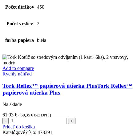
Počet útržkov
450
Počet vrstiev
2
farba papiera
biela
Add to compare
Rýchly náhľad
Tork Reflex™ papierová utierka PlusTork Reflex™
papierová utierka Plus
Na sklade
61,93
€
(
50,35
€
bez DPH )
množstvo
Tork
Pridať do košíka
Reflex™
Katalógové číslo:
473391
papierová