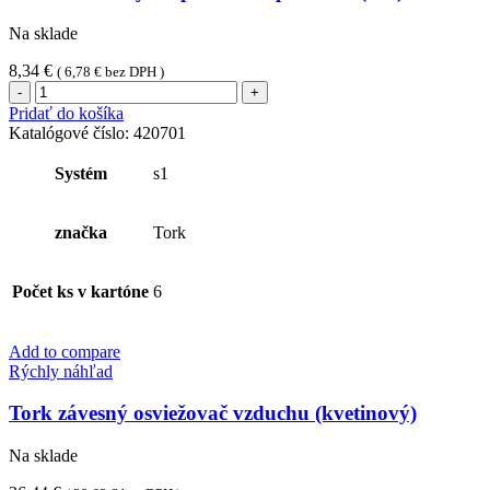
Na sklade
8,34
€
(
6,78
€
bez DPH )
množstvo
Tork
Pridať do košíka
tekuté
Katalógové číslo:
420701
mydlo
pre
Systém
s1
citlivú
pokožku
(1ks)
značka
Tork
Počet ks v kartóne
6
Add to compare
Rýchly náhľad
Tork závesný osviežovač vzduchu (kvetinový)
Na sklade