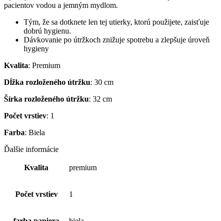
pacientov vodou a jemným mydlom.
Tým, že sa dotknete len tej utierky, ktorú použijete, zaisťuje
dobrú hygienu.
Dávkovanie po útržkoch znižuje spotrebu a zlepšuje úroveň
hygieny
Kvalita
: Premium
Dĺžka rozloženého útržku
: 30 cm
Šírka rozloženého útržku
: 32 cm
Počet vrstiev
: 1
Farba
: Biela
Ďalšie informácie
Kvalita
premium
Počet vrstiev
1
farba papiera
biela