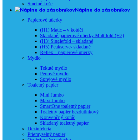
Smetné koše
Náplne do zásobníkov
Papierové utierky
(H1) Matic – v kotúči
Skladané papierové utierky Multifold (H2)
(H3) Singlefold – skladané
(H5) Peakserve- skladané
Reflex – papierové utierky
Mydlo
Tekuté mydlo
Penové mydlo
Sprejové mydlo
Toaletný papier
Mini Jumbo
Maxi Jumbo
SmartOne toaletný papier
Toaletný papier bezdutinkový
Konvenčný kotúč
Skladaný toaletný papier
Dezinfekcia
Priemyselný papier
Osviežovače vzduchu