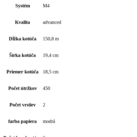
utierka
Systém
M4
PlusTork
Reflex™
papierová
Kvalita
advanced
utierka
Plus
Dĺžka kotúča
150,8 m
Šírka kotúča
19,4 cm
Priemer kotúča
18,5 cm
Počet útržkov
450
Počet vrstiev
2
farba papiera
modrá