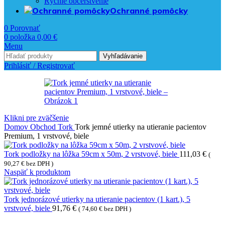
Rýchle občerstvenie
Ochranné pomôcky
0
Porovnať
0
položka
0,00
€
Menu
Vyhľadávanie
Prihlásiť / Registrovať
Klikni pre zväčšenie
Domov
Obchod
Tork
Tork jemné utierky na utieranie pacientov
Premium, 1 vrstvové, biele
Tork podložky na lôžka 59cm x 50m, 2 vrstvové, biele
111,03
€
(
90,27
€
bez DPH )
Naspäť k produktom
Tork jednorázové utierky na utieranie pacientov (1 kart.), 5
vrstvové, biele
91,76
€
(
74,60
€
bez DPH )