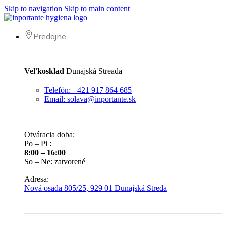
Skip to navigation
Skip to main content
Predajne
Veľkosklad
Dunajská Streada
Telefón: +421 917 864 685
Email: solava@inportante.sk
Otváracia doba:
Po – Pi :
8:00 – 16:00
So – Ne: zatvorené
Adresa:
Nová osada 805/25, 929 01 Dunajská Streda