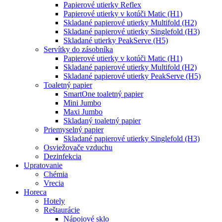
Papierové utierky Reflex
Papierové utierky v kotúči Matic (H1)
Skladané papierové utierky Multifold (H2)
Skladané papierové utierky Singlefold (H3)
Skladané utierky PeakServe (H5)
Servítky do zásobníka
Papierové utierky v kotúči Matic (H1)
Skladané papierové utierky Multifold (H2)
Skladané papierové utierky PeakServe (H5)
Toaletný papier
SmartOne toaletný papier
Mini Jumbo
Maxi Jumbo
Skladaný toaletný papier
Priemyselný papier
Skladané papierové utierky Singlefold (H3)
Osviežovače vzduchu
Dezinfekcia
Upratovanie
Chémia
Vrecia
Horeca
Hotely
Reštaurácie
Nápojové sklo