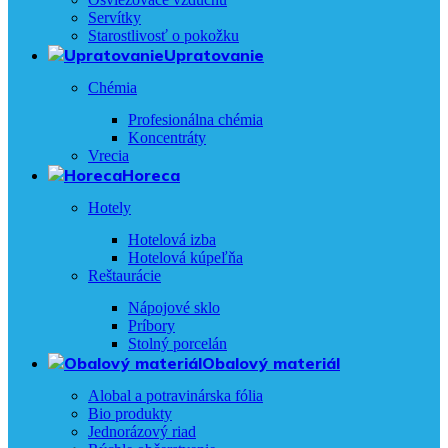
Servítky
Starostlivosť o pokožku
Upratovanie
Chémia
Profesionálna chémia
Koncentráty
Vrecia
Horeca
Hotely
Hotelová izba
Hotelová kúpeľňa
Reštaurácie
Nápojové sklo
Príbory
Stolný porcelán
Obalový materiál
Alobal a potravinárska fólia
Bio produkty
Jednorázový riad