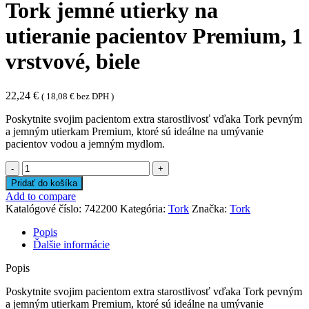
Tork jemné utierky na
utieranie pacientov Premium, 1
vrstvové, biele
22,24
€
(
18,08
€
bez DPH )
Poskytnite svojim pacientom extra starostlivosť vďaka Tork pevným
a jemným utierkam Premium, ktoré sú ideálne na umývanie
pacientov vodou a jemným mydlom.
množstvo
Tork
Pridať do košíka
jemné
Add to compare
utierky
Katalógové číslo:
742200
Kategória:
Tork
Značka:
Tork
na
utieranie
Popis
pacientov
Ďalšie informácie
Premium,
1
Popis
vrstvové,
biele
Poskytnite svojim pacientom extra starostlivosť vďaka Tork pevným
a jemným utierkam Premium, ktoré sú ideálne na umývanie