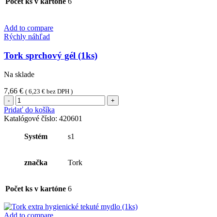
Počet ks v kartóne
6
Add to compare
Rýchly náhľad
Tork sprchový gél (1ks)
Na sklade
7,66
€
(
6,23
€
bez DPH )
množstvo
Tork
Pridať do košíka
sprchový
Katalógové číslo:
420601
gél
(1ks)
Systém
s1
značka
Tork
Počet ks v kartóne
6
Add to compare