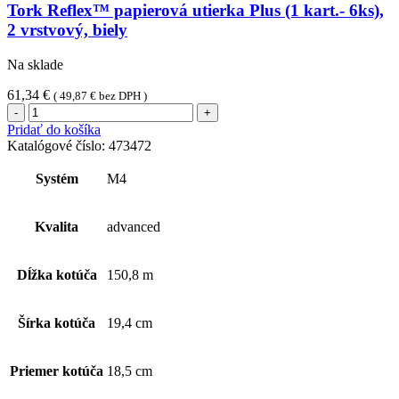
Tork Reflex™ papierová utierka Plus (1 kart.- 6ks),
2 vrstvový, biely
Na sklade
61,34
€
(
49,87
€
bez DPH )
množstvo
Tork
Pridať do košíka
Reflex™
Katalógové číslo:
473472
papierová
utierka
Systém
M4
Plus
(1
kart.-
Kvalita
advanced
6ks),
2
vrstvový,
Dĺžka kotúča
150,8 m
biely
Šírka kotúča
19,4 cm
Priemer kotúča
18,5 cm