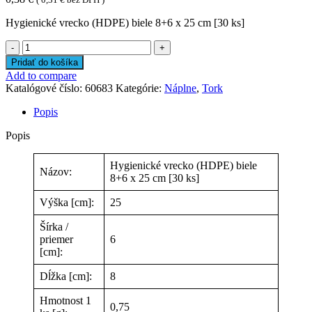
Hygienické vrecko (HDPE) biele 8+6 x 25 cm [30 ks]
množstvo
Hygienické
Pridať do košíka
vrecko
Add to compare
(HDPE)
Katalógové číslo:
60683
Kategórie:
Náplne
,
Tork
biele
8+6
Popis
x
25
Popis
cm
[30
Hygienické vrecko (HDPE) biele
ks]
Názov:
8+6 x 25 cm [30 ks]
Výška [cm]:
25
Šírka /
priemer
6
[cm]:
Dĺžka [cm]:
8
Hmotnost 1
0,75