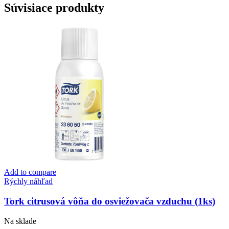
Súvisiace produkty
Add to compare
Rýchly náhľad
Tork citrusová vôňa do osviežovača vzduchu (1ks)
Na sklade