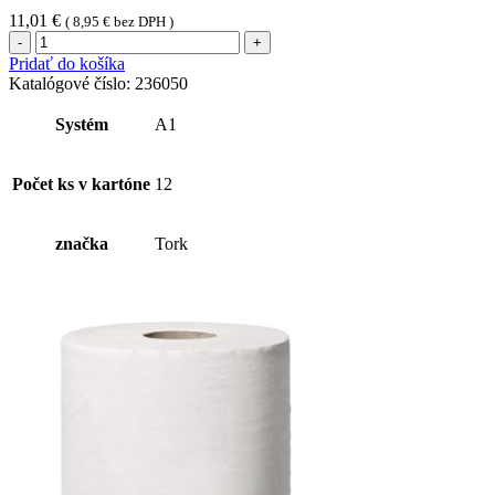
11,01
€
(
8,95
€
bez DPH )
množstvo
Tork
Pridať do košíka
citrusová
Katalógové číslo:
236050
vôňa
do
Systém
A1
osviežovača
vzduchu
(1ks)
Počet ks v kartóne
12
značka
Tork