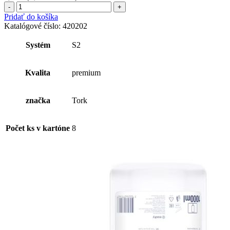
množstvo
Tork
Pridať do košíka
Sensitive
Katalógové číslo:
420202
Moisturizing
Hand
Systém
S2
Lotion
Kvalita
premium
značka
Tork
Počet ks v kartóne
8