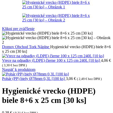
Klikni pre zväčšenie
Domov
Obchod
Tork
Náplne
Hygienické vrecko (HDPE) biele 8+6
x 25 cm [30 ks]
Vrece na odpadky (LDPE) čierne 100 x 125 cm 240L [10 ks]
4,06
€
(
3,30
€
bez DPH )
Naspäť k produktom
Pohár (PP) biely Ø78mm 0,3L [100 ks]
3,06
€
(
2,49
€
bez DPH )
Hygienické vrecko (HDPE)
biele 8+6 x 25 cm [30 ks]
0,38
€
(
0,31
€
bez DPH )