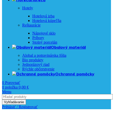
Hotely
Hotelová izba
Hotelová kúpeľňa
Reštaurácie
Nápojové sklo
Príbory
Stolný porcelán
Obalový materiál
Alobal a potravinárska fólia
Bio produkty
Jednorázový riad
Rýchle občerstvenie
Ochranné pomôcky
0
Porovnať
0
položka
0,00
€
Menu
Vyhľadávanie
Prihlásiť / Registrovať