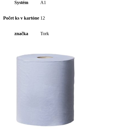
do
Systém
A1
osviežovača
vzduchu
(1ks)
Počet ks v kartóne
12
značka
Tork