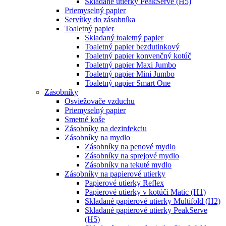
Skladané utierky PeakServe (H5)
Priemyselný papier
Servítky do zásobníka
Toaletný papier
Skladaný toaletný papier
Toaletný papier bezdutinkový
Toaletný papier konvenčný kotúč
Toaletný papier Maxi Jumbo
Toaletný papier Mini Jumbo
Toaletný papier Smart One
Zásobníky
Osviežovače vzduchu
Priemyselný papier
Smetné koše
Zásobníky na dezinfekciu
Zásobníky na mydlo
Zásobníky na penové mydlo
Zásobníky na sprejové mydlo
Zásobníky na tekuté mydlo
Zásobníky na papierové utierky
Papierové utierky Reflex
Papierové utierky v kotúči Matic (H1)
Skladané papierové utierky Multifold (H2)
Skladané papierové utierky PeakServe
(H5)