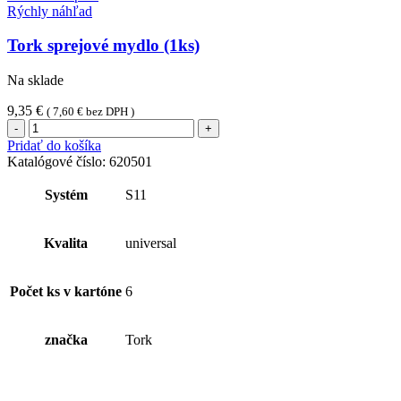
Rýchly náhľad
Tork sprejové mydlo (1ks)
Na sklade
9,35
€
(
7,60
€
bez DPH )
množstvo
Tork
Pridať do košíka
sprejové
Katalógové číslo:
620501
mydlo
(1ks)
Systém
S11
Kvalita
universal
Počet ks v kartóne
6
značka
Tork