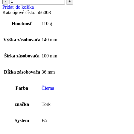
množstvo
Tork
Pridať do košíka
zásobník
Katalógové číslo:
566008
na
hygienické
Hmotnosť
110 g
vrecúška
Výška zásobovača
140 mm
Šírka zásobovača
100 mm
Dĺžka zásobovača
36 mm
Farba
Čierna
značka
Tork
Systém
B5