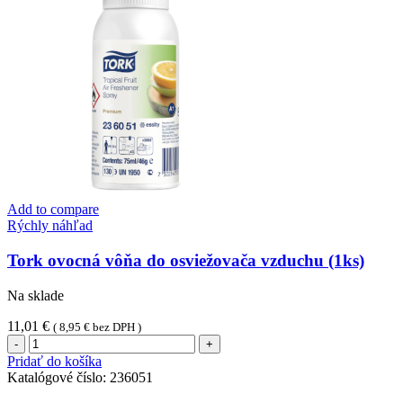
Add to compare
Rýchly náhľad
Tork ovocná vôňa do osviežovača vzduchu (1ks)
Na sklade
11,01
€
(
8,95
€
bez DPH )
množstvo
Tork
Pridať do košíka
ovocná
Katalógové číslo:
236051
vôňa