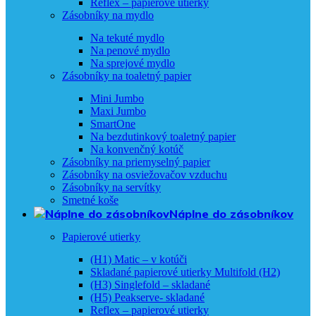
Reflex – papierové utierky
Zásobníky na mydlo
Na tekuté mydlo
Na penové mydlo
Na sprejové mydlo
Zásobníky na toaletný papier
Mini Jumbo
Maxi Jumbo
SmartOne
Na bezdutinkový toaletný papier
Na konvenčný kotúč
Zásobníky na priemyselný papier
Zásobníky na osviežovačov vzduchu
Zásobníky na servítky
Smetné koše
Náplne do zásobníkov
Papierové utierky
(H1) Matic – v kotúči
Skladané papierové utierky Multifold (H2)
(H3) Singlefold – skladané
(H5) Peakserve- skladané
Reflex – papierové utierky