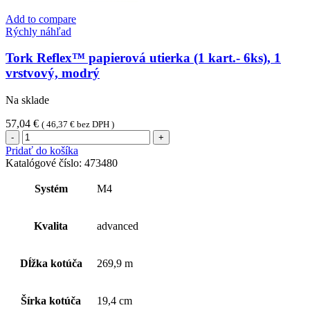
Add to compare
Rýchly náhľad
Tork Reflex™ papierová utierka (1 kart.- 6ks), 1
vrstvový, modrý
Na sklade
57,04
€
(
46,37
€
bez DPH )
množstvo
Tork
Pridať do košíka
Reflex™
Katalógové číslo:
473480
papierová
utierka
Systém
M4
(1
kart.-
6ks),
Kvalita
advanced
1
vrstvový,
modrý
Dĺžka kotúča
269,9 m
Šírka kotúča
19,4 cm