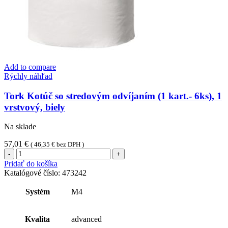
Add to compare
Rýchly náhľad
Tork Kotúč so stredovým odvíjaním (1 kart.- 6ks), 1
vrstvový, biely
Na sklade
57,01
€
(
46,35
€
bez DPH )
množstvo
Tork
Pridať do košíka
Kotúč
Katalógové číslo:
473242
so
stredovým
Systém
M4
odvíjaním
(1
kart.-
Kvalita
advanced
6ks),