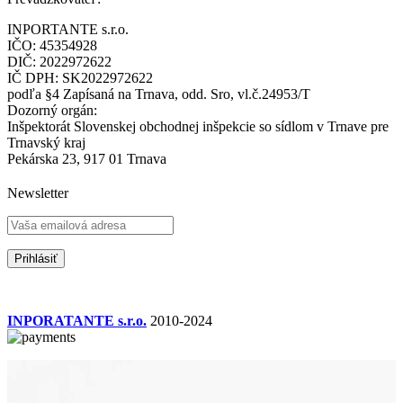
INPORTANTE s.r.o.
IČO: 45354928
DIČ: 2022972622
IČ DPH: SK2022972622
podľa §4 Zapísaná na Trnava, odd. Sro, vl.č.24953/T
Dozorný orgán:
Inšpektorát Slovenskej obchodnej inšpekcie so sídlom v Trnave pre
Trnavský kraj
Pekárska 23, 917 01 Trnava
Newsletter
INPORATANTE s.r.o.
2010-2024