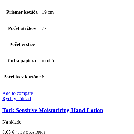
Priemer kotúča
19 cm
Počet útržkov
771
Počet vrstiev
1
farba papiera
modrá
Počet ks v kartóne
6
Add to compare
Rýchly náhľad
Tork Sensitive Moisturizing Hand Lotion
Na sklade
8,65
€
(
7,03
€
bez DPH )