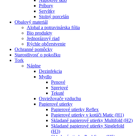
Nápojové sklo
Príbory
Servítky
Stolný porcelán
Obalový materiál
Alobal a potravinárska fólia
Bio produkty
Jednorázový riad
Rýchle občerstvenie
Ochranné pomôcky
Starostlivosť o pokožku
Tork
Náplne
Dezinfekcia
Mydlo
Penové
Sprejové
Tekuté
Osviežovače vzduchu
Papierové utierky
Papierové utierky Reflex
Papierové utierky v kotúči Matic (H1)
Skladané papierové utierky Multifold (H2)
Skladané papierové utierky Singlefold
(H3)