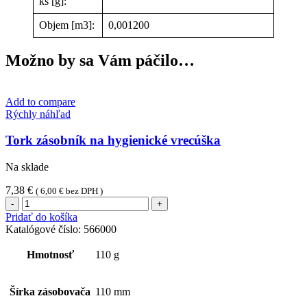
ks [g]:
Objem [m3]:
0,001200
Možno by sa Vám páčilo…
Add to compare
Rýchly náhľad
Tork zásobník na hygienické vrecúška
Na sklade
7,38
€
(
6,00
€
bez DPH )
množstvo
Tork
Pridať do košíka
zásobník
Katalógové číslo:
566000
na
hygienické
Hmotnosť
110 g
vrecúška
Šírka zásobovača
110 mm