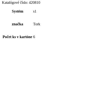
tekuté
Katalógové číslo:
420810
mydlo
na
Systém
s1
ruky
(1ks)
značka
Tork
Počet ks v kartóne
6