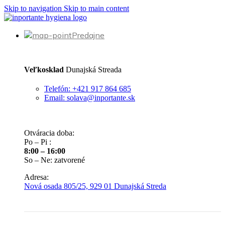
Skip to navigation
Skip to main content
Predajne
Veľkosklad
Dunajská Streada
Telefón: +421 917 864 685
Email: solava@inportante.sk
Otváracia doba:
Po – Pi :
8:00 – 16:00
So – Ne: zatvorené
Adresa:
Nová osada 805/25, 929 01 Dunajská Streda