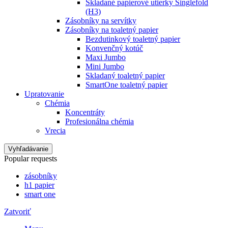
Skladané papierové utierky Singlefold
(H3)
Zásobníky na servítky
Zásobníky na toaletný papier
Bezdutinkový toaletný papier
Konvenčný kotúč
Maxi Jumbo
Mini Jumbo
Skladaný toaletný papier
SmartOne toaletný papier
Upratovanie
Chémia
Koncentráty
Profesionálna chémia
Vrecia
Vyhľadávanie
Popular requests
zásobníky
h1 papier
smart one
Zatvoriť