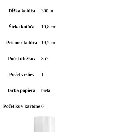
1
vrstvový,
Dĺžka kotúča
300 m
biely
Šírka kotúča
19,8 cm
Priemer kotúča
19,5 cm
Počet útržkov
857
Počet vrstiev
1
farba papiera
biela
Počet ks v kartóne
6