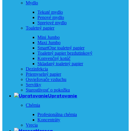
Mydlo
Tekuté mydlo
Penové mydlo
Sprejové mydlo
Toaletný papier
Mini Jumbo
Maxi Jumbo
SmartOne toaletný papier
Toaletný papier bezdutinkový
Konvenčný kotúč
Skladaný toaletný papier
Dezinfekcia
Priemyselný papier
Osviežovače vzduchu
Servítky
Starostlivosť o pokožku
Upratovanie
Chémia
Profesionálna chémia
Koncentráty
Vrecia
Horeca