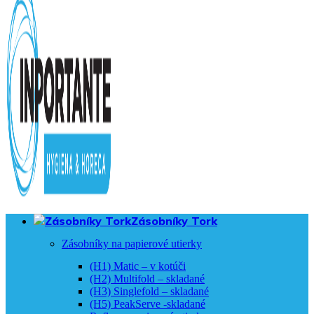
Zásobníky Tork
Zásobníky na papierové utierky
(H1) Matic – v kotúči
(H2) Multifold – skladané
(H3) Singlefold – skladané
(H5) PeakServe -skladané