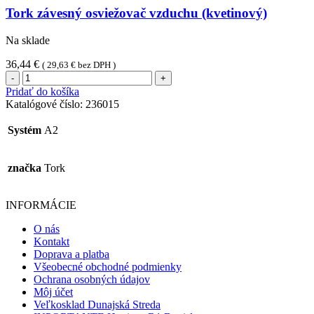
Tork závesný osviežovač vzduchu (kvetinový)
Na sklade
36,44
€
(
29,63
€
bez DPH )
množstvo
Tork
Pridať do košíka
závesný
Katalógové číslo:
236015
osviežovač
vzduchu
Systém
A2
(kvetinový)
značka
Tork
INFORMÁCIE
O nás
Kontakt
Doprava a platba
Všeobecné obchodné podmienky
Ochrana osobných údajov
Môj účet
Veľkosklad Dunajská Streda