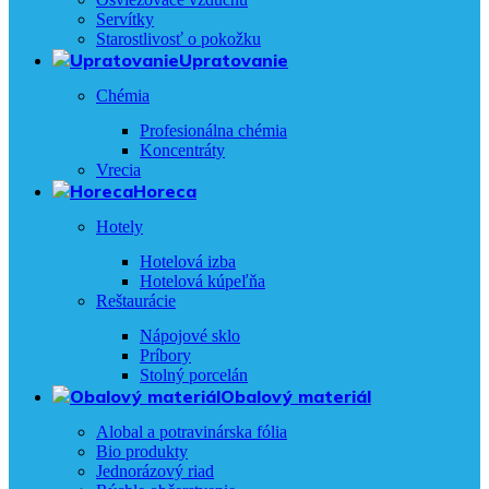
Servítky
Starostlivosť o pokožku
Upratovanie
Chémia
Profesionálna chémia
Koncentráty
Vrecia
Horeca
Hotely
Hotelová izba
Hotelová kúpeľňa
Reštaurácie
Nápojové sklo
Príbory
Stolný porcelán
Obalový materiál
Alobal a potravinárska fólia
Bio produkty
Jednorázový riad