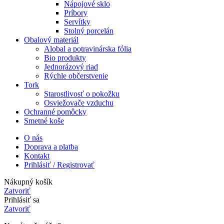
Nápojové sklo
Príbory
Servítky
Stolný porcelán
Obalový materiál
Alobal a potravinárska fólia
Bio produkty
Jednorázový riad
Rýchle občerstvenie
Tork
Starostlivosť o pokožku
Osviežovače vzduchu
Ochranné pomôcky
Smetné koše
O nás
Doprava a platba
Kontakt
Prihlásiť / Registrovať
Nákupný košík
Zatvoriť
Prihlásiť sa
Zatvoriť