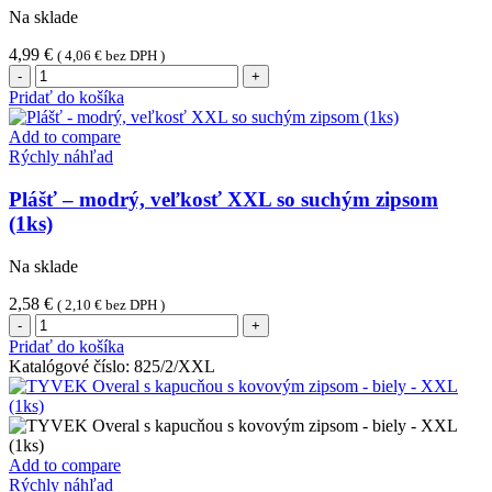
Na sklade
4,99
€
(
4,06
€
bez DPH )
množstvo
Návlek
Pridať do košíka
na
obuv,
Add to compare
modrý,
Rýchly náhľad
univerzálna
veľkosť
Plášť – modrý, veľkosť XXL so suchým zipsom
(100
(1ks)
ks)
Na sklade
2,58
€
(
2,10
€
bez DPH )
množstvo
Plášť
Pridať do košíka
-
Katalógové číslo:
825/2/XXL
modrý,
veľkosť
XXL
so
suchým
Add to compare
zipsom
Rýchly náhľad