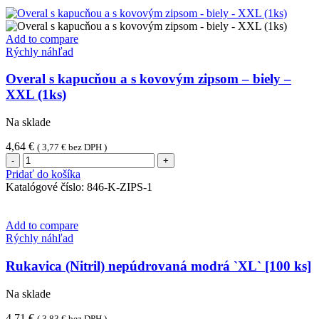
ks)
Add to compare
Rýchly náhľad
Overal s kapucňou a s kovovým zipsom – biely –
XXL (1ks)
Na sklade
4,64
€
(
3,77
€
bez DPH )
množstvo
Overal
Pridať do košíka
s
Katalógové číslo:
846-K-ZIPS-1
kapucňou
a
s
Add to compare
kovovým
Rýchly náhľad
zipsom
-
Rukavica (Nitril) nepúdrovaná modrá `XL` [100 ks]
biely
-
Na sklade
XXL
(1ks)
4,71
€
(
3,83
€
bez DPH )