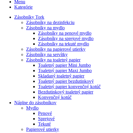
Menu
Kategórie
Zásobníky Tork
Zásobníky na dezinfekciu
Zásobníky na mydlo
Zásobníky na penové mydlo
Zásobníky na sprejové mydlo
Zásobníky na tekuté mydlo
Zásobníky na papierové utierky
Zásobníky na servítky
Zásobníky na toaletný papier
Toaletný papier Mini Jumbo
Toaletný papier Maxi Jumbo
Skladaný toaletný papier
Toaletný papier bezdutinkový
Toaletný papier konvenčný kotúč
Bezdutinkový toaletný papier
Konvenčný kotúč
Náplne do zásobníkov
Mydlo
Penové
Sprejové
Tekuté
Papierové utierky