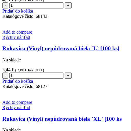
množstvo
Rukavica
Pridať do košíka
(Nitril)
Katalógové číslo:
68143
nepúdrovaná
modrá
`XL`
Add to compare
[100
Rýchly náhľad
ks]
Rukavica (Vinyl) nepúdrovaná biela `L` [100 ks]
Na sklade
3,44
€
(
2,80
€
bez DPH )
množstvo
Rukavica
Pridať do košíka
(Vinyl)
Katalógové číslo:
68127
nepúdrovaná
biela
`L`
Add to compare
[100
Rýchly náhľad
ks]
Rukavica (Vinyl) nepúdrovaná biela `XL` [100 ks
Na sklade