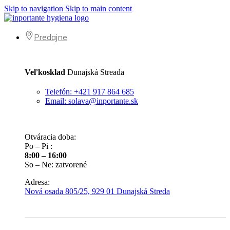
Skip to navigation
Skip to main content
Predajne
Veľkosklad
Dunajská Streada
Telefón: +421 917 864 685
Email: solava@inportante.sk
Otváracia doba:
Po – Pi :
8:00 – 16:00
So – Ne: zatvorené
Adresa:
Nová osada 805/25, 929 01 Dunajská Streda