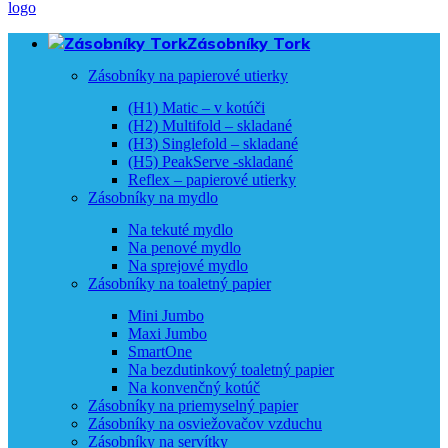
Zásobníky Tork
Zásobníky na papierové utierky
(H1) Matic – v kotúči
(H2) Multifold – skladané
(H3) Singlefold – skladané
(H5) PeakServe -skladané
Reflex – papierové utierky
Zásobníky na mydlo
Na tekuté mydlo
Na penové mydlo
Na sprejové mydlo
Zásobníky na toaletný papier
Mini Jumbo
Maxi Jumbo
SmartOne
Na bezdutinkový toaletný papier
Na konvenčný kotúč
Zásobníky na priemyselný papier
Zásobníky na osviežovačov vzduchu
Zásobníky na servítky