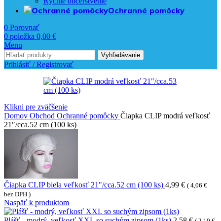
Rýchle občerstvenie
Ochranné pomôcky
0
Porovnať
0
položka
0,00
€
Menu
Vyhľadávanie
Prihlásiť / Registrovať
Klikni pre zväčšenie
Domov
Obchod
Ochranné pomôcky
Čiapka CLIP modrá veľkosť
21″/cca.52 cm (100 ks)
Čiapka CLIP biela veľkosť 21"/cca.52 cm (100 ks)
4,99
€
(
4,06
€
bez DPH )
Naspäť k produktom
Plášť - modrý, veľkosť XXL so suchým zipsom (1ks)
2,58
€
(
2,10
€