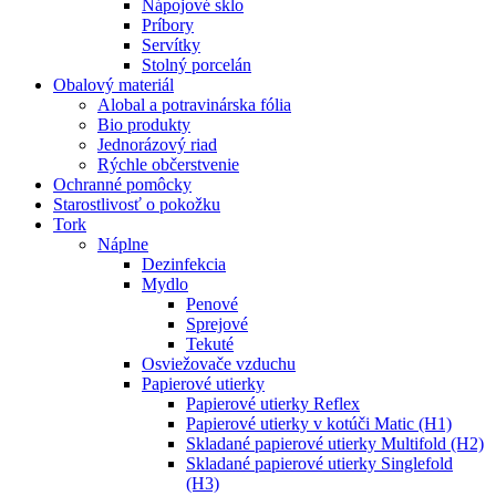
Nápojové sklo
Príbory
Servítky
Stolný porcelán
Obalový materiál
Alobal a potravinárska fólia
Bio produkty
Jednorázový riad
Rýchle občerstvenie
Ochranné pomôcky
Starostlivosť o pokožku
Tork
Náplne
Dezinfekcia
Mydlo
Penové
Sprejové
Tekuté
Osviežovače vzduchu
Papierové utierky
Papierové utierky Reflex
Papierové utierky v kotúči Matic (H1)
Skladané papierové utierky Multifold (H2)
Skladané papierové utierky Singlefold
(H3)