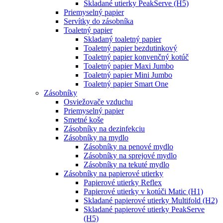
Skladané utierky PeakServe (H5)
Priemyselný papier
Servítky do zásobníka
Toaletný papier
Skladaný toaletný papier
Toaletný papier bezdutinkový
Toaletný papier konvenčný kotúč
Toaletný papier Maxi Jumbo
Toaletný papier Mini Jumbo
Toaletný papier Smart One
Zásobníky
Osviežovače vzduchu
Priemyselný papier
Smetné koše
Zásobníky na dezinfekciu
Zásobníky na mydlo
Zásobníky na penové mydlo
Zásobníky na sprejové mydlo
Zásobníky na tekuté mydlo
Zásobníky na papierové utierky
Papierové utierky Reflex
Papierové utierky v kotúči Matic (H1)
Skladané papierové utierky Multifold (H2)
Skladané papierové utierky PeakServe
(H5)