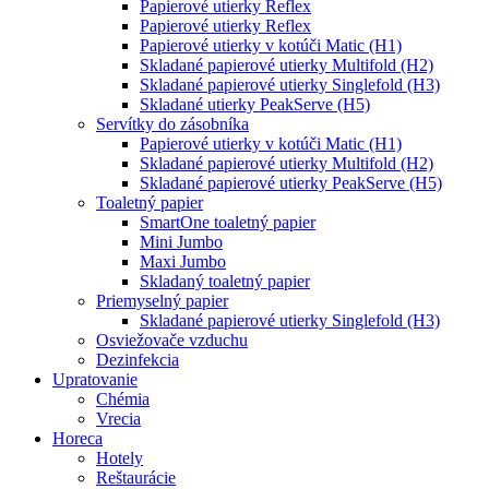
Papierové utierky Reflex
Papierové utierky Reflex
Papierové utierky v kotúči Matic (H1)
Skladané papierové utierky Multifold (H2)
Skladané papierové utierky Singlefold (H3)
Skladané utierky PeakServe (H5)
Servítky do zásobníka
Papierové utierky v kotúči Matic (H1)
Skladané papierové utierky Multifold (H2)
Skladané papierové utierky PeakServe (H5)
Toaletný papier
SmartOne toaletný papier
Mini Jumbo
Maxi Jumbo
Skladaný toaletný papier
Priemyselný papier
Skladané papierové utierky Singlefold (H3)
Osviežovače vzduchu
Dezinfekcia
Upratovanie
Chémia
Vrecia
Horeca
Hotely
Reštaurácie