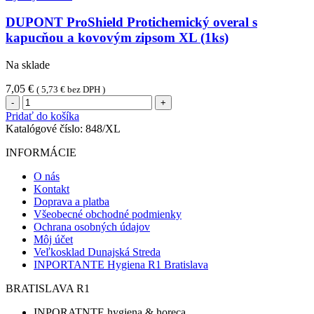
(1ks)
DUPONT ProShield Protichemický overal s
kapucňou a kovovým zipsom XL (1ks)
Na sklade
7,05
€
(
5,73
€
bez DPH )
množstvo
DUPONT
Pridať do košíka
ProShield
Katalógové číslo:
848/XL
Protichemický
overal
INFORMÁCIE
s
kapucňou
O nás
a
Kontakt
kovovým
Doprava a platba
zipsom
Všeobecné obchodné podmienky
XL
Ochrana osobných údajov
(1ks)
Môj účet
Veľkosklad Dunajská Streda
INPORTANTE Hygiena R1 Bratislava
BRATISLAVA R1
INPORATNTE hygiena & horeca