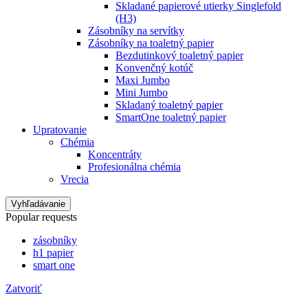
Skladané papierové utierky Singlefold
(H3)
Zásobníky na servítky
Zásobníky na toaletný papier
Bezdutinkový toaletný papier
Konvenčný kotúč
Maxi Jumbo
Mini Jumbo
Skladaný toaletný papier
SmartOne toaletný papier
Upratovanie
Chémia
Koncentráty
Profesionálna chémia
Vrecia
Vyhľadávanie
Popular requests
zásobníky
h1 papier
smart one
Zatvoriť