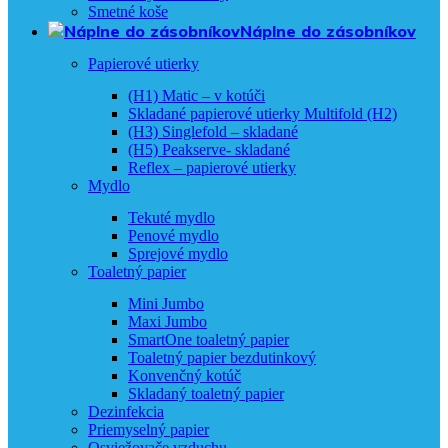
Smetné koše
Náplne do zásobníkov
Papierové utierky
(H1) Matic – v kotúči
Skladané papierové utierky Multifold (H2)
(H3) Singlefold – skladané
(H5) Peakserve- skladané
Reflex – papierové utierky
Mydlo
Tekuté mydlo
Penové mydlo
Sprejové mydlo
Toaletný papier
Mini Jumbo
Maxi Jumbo
SmartOne toaletný papier
Toaletný papier bezdutinkový
Konvenčný kotúč
Skladaný toaletný papier
Dezinfekcia
Priemyselný papier
Osviežovače vzduchu