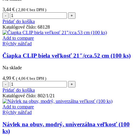
3,44
€
(
2,80
€
bez DPH )
množstvo
Rukavica
Pridať do košíka
(Vinyl)
Katalógové číslo:
68128
nepúdrovaná
biela
Add to compare
`XL`
Rýchly náhľad
[100
ks
Čiapka CLIP biela veľkosť 21″/cca.52 cm (100 ks)
Na sklade
4,99
€
(
4,06
€
bez DPH )
množstvo
Čiapka
Pridať do košíka
CLIP
Katalógové číslo:
802/1/21
biela
veľkosť
Add to compare
21"/cca.52
Rýchly náhľad
cm
(100
Návlek na obuv, modrý, univerzálna veľkosť (100
ks)
ks)