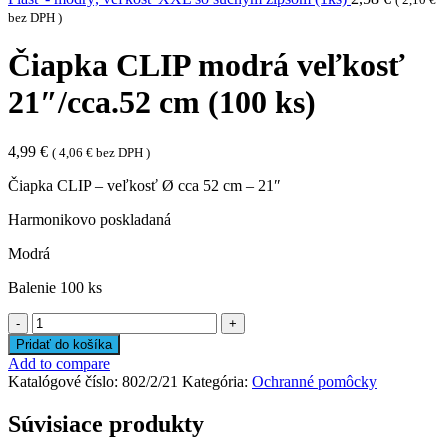
bez DPH )
Čiapka CLIP modrá veľkosť
21″/cca.52 cm (100 ks)
4,99
€
(
4,06
€
bez DPH )
Čiapka CLIP – veľkosť Ø cca 52 cm – 21″
Harmonikovo poskladaná
Modrá
Balenie 100 ks
množstvo
Čiapka
Pridať do košíka
CLIP
Add to compare
modrá
Katalógové číslo:
802/2/21
Kategória:
Ochranné pomôcky
veľkosť
21"/cca.52
Súvisiace produkty
cm
(100