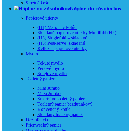
Smetné koše
Náplne do zásobníkov
Papierové utierky
(H1) Matic – v kotúči
Skladané papierové utierky Multifold (H2)
(H3) Singlefold – skladané
(H5) Peakserve- skladané
Reflex – papierové utierky
Mydlo
Tekuté mydlo
Penové mydlo
Sprejové mydlo
Toaletný papier
Mini Jumbo
Maxi Jumbo
SmartOne toaletný papier
Toaletný papier bezdutinkový
Konvenčný kotúč
Skladaný toaletný papier
Dezinfekcia
Priemyselný papier
Osviežovače vzduchu