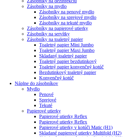
Zásobníky na dezinfekciu
Zásobníky na mydlo
Zásobníky na penové mydlo
Zásobníky na sprejové mydlo
Zásobníky na tekuté mydlo
Zásobníky na papierové utierky
Zásobníky na servítky
Zásobníky na toaletný papier
Toaletný papier Mini Jumbo
Toaletný papier Maxi Jumbo
Skladaný toaletný papier
Toaletný papier bezdutinkový
Toaletný papier konvenčný kotúč
Bezdutinkový toaletný papier
Konvenčný kotúč
Náplne do zásobníkov
Mydlo
Penové
Sprejové
Tekuté
Papierové utierky
Papierové utierky Reflex
Papierové utierky Reflex
Papierové utierky v kotúči Matic (H1)
Skladané papierové utierky Multifold (H2)