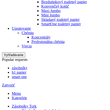
Bezdutinkový toaletný papier
Konvenčný kotúč
Maxi Jumbo
Mini Jumbo
Skladaný toaletný papier
SmartOne toaletný papier
Upratovanie
Chémia
Koncentráty
Profesionálna chémia
Vrecia
Vyhľadávanie
Popular requests
zásobníky
h1 papier
smart one
Zatvoriť
Menu
Kategórie
Zásobníky Tork