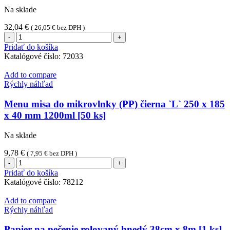
Na sklade
32,04
€
(
26,05
€
bez DPH )
množstvo
Krabica
Pridať do košíka
na
Katalógové číslo:
72033
pizzu
z
Add to compare
vlnitej
Rýchly náhľad
lepenky
33
Menu misa do mikrovlnky (PP) čierna `L` 250 x 185
x
x 40 mm 1200ml [50 ks]
33
x
Na sklade
3
cm
9,78
€
(
7,95
€
bez DPH )
[100
množstvo
ks]
Menu
Pridať do košíka
misa
Katalógové číslo:
78212
do
mikrovlnky
Add to compare
(PP)
Rýchly náhľad
čierna
`L`
Papier na pečenie rolovaný hnedý 38cm x 8m [1 ks]