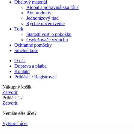
Obalový materiál
Alobal a potravinárska fólia
Bio produkty
Jednorázový riad
Rýchle občerstvenie
Tork
Starostlivosť o pokožku
Osviežovače vzduchu
Ochranné pomôcky
Smetné koše
O nás
Doprava a platba
Kontakt
Prihlásiť / Registrovať
Nákupný košík
Zatvoriť
Prihlásiť sa
Zatvoriť
Nemáte ešte účet?
Vytvoriť účet