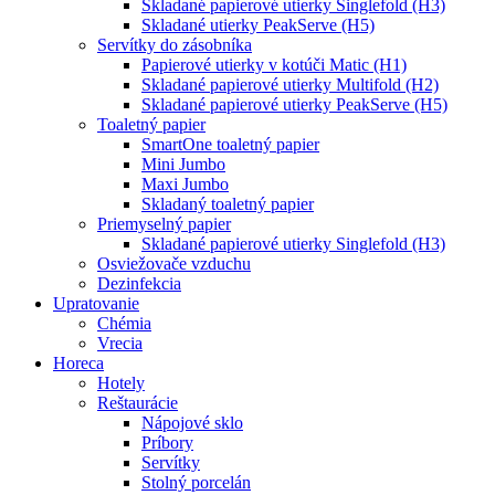
Skladané papierové utierky Singlefold (H3)
Skladané utierky PeakServe (H5)
Servítky do zásobníka
Papierové utierky v kotúči Matic (H1)
Skladané papierové utierky Multifold (H2)
Skladané papierové utierky PeakServe (H5)
Toaletný papier
SmartOne toaletný papier
Mini Jumbo
Maxi Jumbo
Skladaný toaletný papier
Priemyselný papier
Skladané papierové utierky Singlefold (H3)
Osviežovače vzduchu
Dezinfekcia
Upratovanie
Chémia
Vrecia
Horeca
Hotely
Reštaurácie
Nápojové sklo
Príbory
Servítky
Stolný porcelán