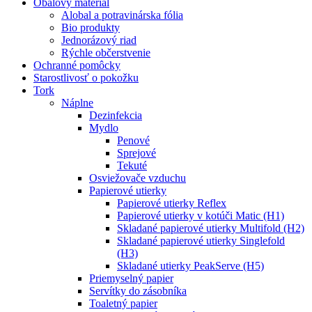
Obalový materiál
Alobal a potravinárska fólia
Bio produkty
Jednorázový riad
Rýchle občerstvenie
Ochranné pomôcky
Starostlivosť o pokožku
Tork
Náplne
Dezinfekcia
Mydlo
Penové
Sprejové
Tekuté
Osviežovače vzduchu
Papierové utierky
Papierové utierky Reflex
Papierové utierky v kotúči Matic (H1)
Skladané papierové utierky Multifold (H2)
Skladané papierové utierky Singlefold
(H3)
Skladané utierky PeakServe (H5)
Priemyselný papier
Servítky do zásobníka
Toaletný papier