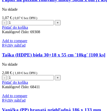
250
x
Na sklade
185
x
1,07
€
(
0,87
€
bez DPH )
40
množstvo
mm
Papier
Pridať do košíka
1200ml
na
Katalógové číslo:
69308
[50
pečenie
ks]
rolovaný
Add to compare
hnedý
Rýchly náhľad
38cm
x
Taška (HDPE) biela 30+18 x 55 cm `10kg` [100 ks]
8m
[1
Na sklade
ks]
2,08
€
(
1,69
€
bez DPH )
množstvo
Taška
Pridať do košíka
(HDPE)
Katalógové číslo:
68411
biela
30+18
Add to compare
x
Rýchly náhľad
55
cm
Vanička (PP) hranatá priehľadná 186 x 133 mm