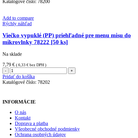
vypuklé
Katalógové číslo:
78200
(PP)
priehľadné
pre
Add to compare
menu
Rýchly náhľad
misu
do
Viečko vypuklé (PP) priehľadné pre menu misu do
mikrovlnky
mikrovlnky 78222 [50 ks]
`L`
[50
Na sklade
ks]
7,79
€
(
6,33
€
bez DPH )
množstvo
Viečko
Pridať do košíka
vypuklé
Katalógové číslo:
78202
(PP)
priehľadné
pre
INFORMÁCIE
menu
misu
O nás
do
Kontakt
mikrovlnky
Doprava a platba
78222
Všeobecné obchodné podmienky
[50
Ochrana osobných údajov
ks]