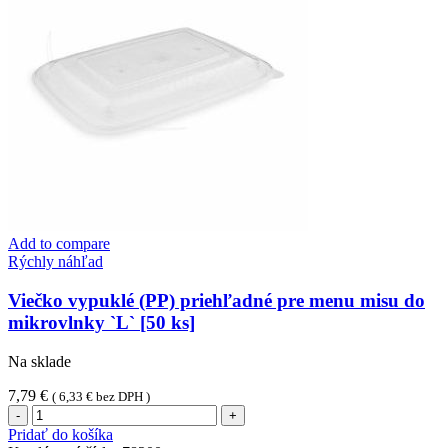
[50
ks]
Add to compare
Rýchly náhľad
Viečko vypuklé (PP) priehľadné pre menu misu do
mikrovlnky `L` [50 ks]
Na sklade
7,79
€
(
6,33
€
bez DPH )
množstvo
Viečko
Pridať do košíka