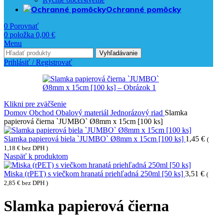
Ochranné pomôcky
0
Porovnať
0
položka
0,00
€
Menu
Vyhľadávanie
Prihlásiť / Registrovať
Klikni pre zväčšenie
Domov
Obchod
Obalový materiál
Jednorázový riad
Slamka
papierová čierna `JUMBO` Ø8mm x 15cm [100 ks]
Slamka papierová biela `JUMBO` Ø8mm x 15cm [100 ks]
1,45
€
(
1,18
€
bez DPH )
Naspäť k produktom
Miska (rPET) s viečkom hranatá priehľadná 250ml [50 ks]
3,51
€
(
2,85
€
bez DPH )
Slamka papierová čierna