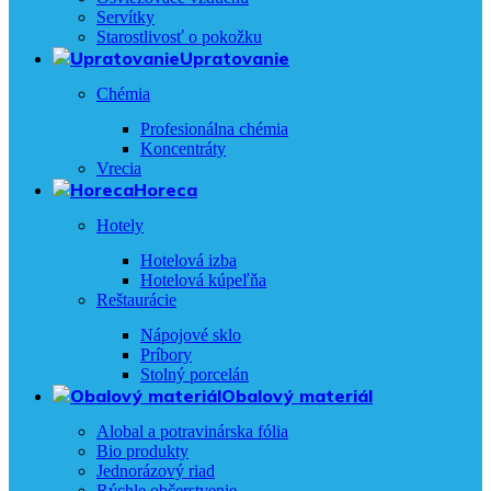
Servítky
Starostlivosť o pokožku
Upratovanie
Chémia
Profesionálna chémia
Koncentráty
Vrecia
Horeca
Hotely
Hotelová izba
Hotelová kúpeľňa
Reštaurácie
Nápojové sklo
Príbory
Stolný porcelán
Obalový materiál
Alobal a potravinárska fólia
Bio produkty
Jednorázový riad
Rýchle občerstvenie