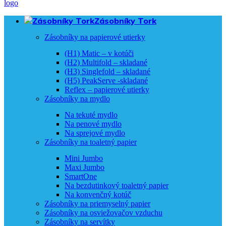
Zásobníky Tork
Zásobníky na papierové utierky
(H1) Matic – v kotúči
(H2) Multifold – skladané
(H3) Singlefold – skladané
(H5) PeakServe -skladané
Reflex – papierové utierky
Zásobníky na mydlo
Na tekuté mydlo
Na penové mydlo
Na sprejové mydlo
Zásobníky na toaletný papier
Mini Jumbo
Maxi Jumbo
SmartOne
Na bezdutinkový toaletný papier
Na konvenčný kotúč
Zásobníky na priemyselný papier
Zásobníky na osviežovačov vzduchu
Zásobníky na servítky