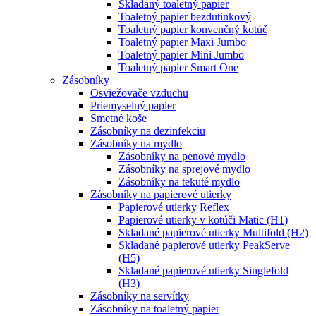
Skladaný toaletný papier
Toaletný papier bezdutinkový
Toaletný papier konvenčný kotúč
Toaletný papier Maxi Jumbo
Toaletný papier Mini Jumbo
Toaletný papier Smart One
Zásobníky
Osviežovače vzduchu
Priemyselný papier
Smetné koše
Zásobníky na dezinfekciu
Zásobníky na mydlo
Zásobníky na penové mydlo
Zásobníky na sprejové mydlo
Zásobníky na tekuté mydlo
Zásobníky na papierové utierky
Papierové utierky Reflex
Papierové utierky v kotúči Matic (H1)
Skladané papierové utierky Multifold (H2)
Skladané papierové utierky PeakServe
(H5)
Skladané papierové utierky Singlefold
(H3)
Zásobníky na servítky
Zásobníky na toaletný papier