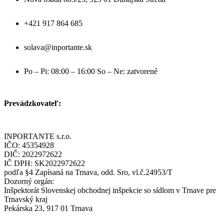
+421 917 864 685
solava@inportante.sk
Po – Pi: 08:00 – 16:00 So – Ne: zatvorené
Prevádzkovateľ:
INPORTANTE s.r.o.
IČO: 45354928
DIČ: 2022972622
IČ DPH: SK2022972622
podľa §4 Zapísaná na Trnava, odd. Sro, vl.č.24953/T
Dozorný orgán:
Inšpektorát Slovenskej obchodnej inšpekcie so sídlom v Trnave pre
Trnavský kraj
Pekárska 23, 917 01 Trnava