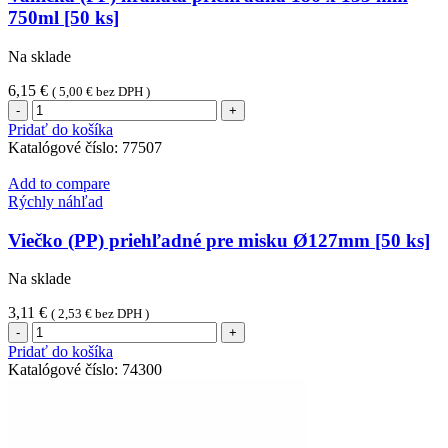
`10kg`
750ml [50 ks]
[100
ks]
Na sklade
6,15
€
(
5,00
€
bez DPH )
množstvo
Vanička
Pridať do košíka
(PP)
Katalógové číslo:
77507
hranatá
priehľadná
Add to compare
186
Rýchly náhľad
x
133
Viečko (PP) priehľadné pre misku Ø127mm [50 ks]
mm
750ml
Na sklade
[50
ks]
3,11
€
(
2,53
€
bez DPH )
množstvo
Viečko
Pridať do košíka
(PP)
Katalógové číslo:
74300
priehľadné
pre
misku
Ø127mm