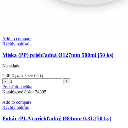
Add to compare
Rýchly náhľad
Miska (PP) priehľadná Ø127mm 500ml [50 ks]
Na sklade
5,30
€
(
4,31
€
bez DPH )
množstvo
Miska
Pridať do košíka
(PP)
Katalógové číslo:
74305
priehľadná
Ø127mm
Add to compare
500ml
Rýchly náhľad
[50
ks]
Pohár (PLA) priehľadný Ø84mm 0,3L [50 ks]