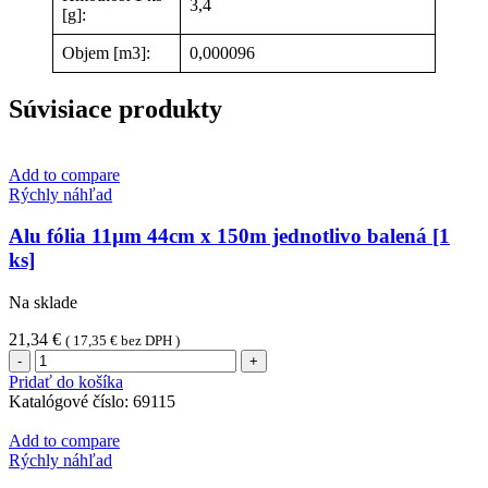
3,4
[g]:
Objem [m3]:
0,000096
Súvisiace produkty
Add to compare
Rýchly náhľad
Alu fólia 11µm 44cm x 150m jednotlivo balená [1
ks]
Na sklade
21,34
€
(
17,35
€
bez DPH )
množstvo
Alu
Pridať do košíka
fólia
Katalógové číslo:
69115
11µm
44cm
Add to compare
x
Rýchly náhľad
150m