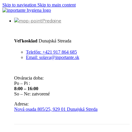
Skip to navigation
Skip to main content
Predajne
Veľkosklad
Dunajská Streada
Telefón: +421 917 864 685
Email: solava@inportante.sk
Otváracia doba:
Po – Pi :
8:00 – 16:00
So – Ne: zatvorené
Adresa:
Nová osada 805/25, 929 01 Dunajská Streda