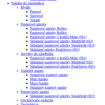
Náplne do zásobníkov
Mydlo
Penové
Sprejové
Tekuté
Papierové utierky
Papierové utierky Reflex
Papierové utierky Reflex
Papierové utierky v kotúči Matic (H1)
Skladané papierové utierky Multifold (H2)
Skladané papierové utierky Singlefold (H3)
Skladané utierky PeakServe (H5)
Servítky do zásobníka
Papierové utierky v kotúči Matic (H1)
Skladané papierové utierky Multifold (H2)
Skladané papierové utierky PeakServe (H5)
Toaletný papier
SmartOne toaletný papier
Mini Jumbo
Maxi Jumbo
Skladaný toaletný papier
Priemyselný papier
Skladané papierové utierky Singlefold (H3)
Osviežovače vzduchu
Dezinfekcia