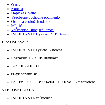
pre
menu
O nás
misu
Kontakt
do
Doprava a platba
mikrovlnky
Všeobecné obchodné podmienky
78222
Ochrana osobných údajov
[50
Môj účet
ks]
Veľkosklad Dunajská Streda
INPORTANTE Hygiena R1 Bratislava
BRATISLAVA R1
INPORATNTE hygiena & horeca
Rožňavská 1, 831 04 Bratislava
+421 918 700 130
r1@inportante.sk
Po – Pi: 10:00 – 13:00 14:00 – 18:00 So – Ne: zatvorené
VEĽKOSKLAD DS
INPORTANTE veľkosklad