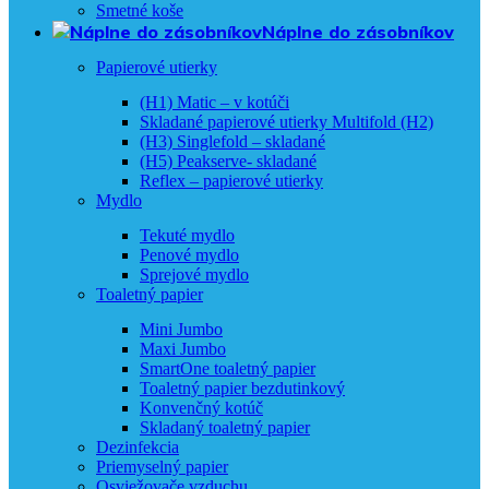
Smetné koše
Náplne do zásobníkov
Papierové utierky
(H1) Matic – v kotúči
Skladané papierové utierky Multifold (H2)
(H3) Singlefold – skladané
(H5) Peakserve- skladané
Reflex – papierové utierky
Mydlo
Tekuté mydlo
Penové mydlo
Sprejové mydlo
Toaletný papier
Mini Jumbo
Maxi Jumbo
SmartOne toaletný papier
Toaletný papier bezdutinkový
Konvenčný kotúč
Skladaný toaletný papier
Dezinfekcia
Priemyselný papier
Osviežovače vzduchu