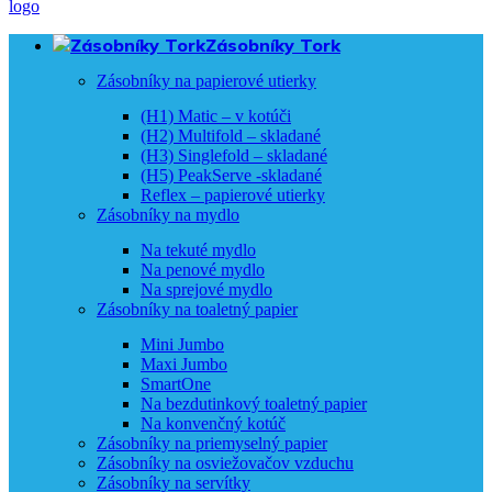
Zásobníky Tork
Zásobníky na papierové utierky
(H1) Matic – v kotúči
(H2) Multifold – skladané
(H3) Singlefold – skladané
(H5) PeakServe -skladané
Reflex – papierové utierky
Zásobníky na mydlo
Na tekuté mydlo
Na penové mydlo
Na sprejové mydlo
Zásobníky na toaletný papier
Mini Jumbo
Maxi Jumbo
SmartOne
Na bezdutinkový toaletný papier
Na konvenčný kotúč
Zásobníky na priemyselný papier
Zásobníky na osviežovačov vzduchu
Zásobníky na servítky