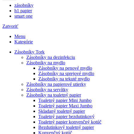
zásobníky
h1 papier
smart one
Zatvoriť
Menu
Kategórie
Zásobníky Tork
Zásobníky na dezinfekciu
Zásobníky na mydlo
Zásobníky na penové mydlo
Zásobníky na sprejové mydlo
Zásobníky na tekuté mydlo
Zásobníky na papierové utierky
Zásobníky na servítky
Zásobníky na toaletný papier
Toaletný papier Mini Jumbo
Toaletný papier Maxi Jumbo
Skladaný toaletný papier
Toaletný papier bezdutinkový
Toaletný papier konvenčný kotúč
Bezdutinkový toaletný papier
Konvenčný kotúč