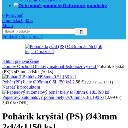
Ochranné pomôcky
0
Porovnať
0
položka
0,00
€
Menu
Prihlásiť / Registrovať
Klikni pre zväčšenie
Domov
Obchod
Obalový materiál
Jednorázový riad
Pohárik kryštál
(PS) Ø43mm 2cl/4cl [50 ks]
Pohár (PP) biely Ø95mm 0,5L [50 ks]
2,58
€
(
2,10
€
bez DPH )
Naspäť k produktom
Papierový automatový pohár biely Ø70mm 0,18L [90 ks]
2,99
€
(
2,43
€
bez DPH )
Pohárik kryštál (PS) Ø43mm
2cl/4cl [50 ks]