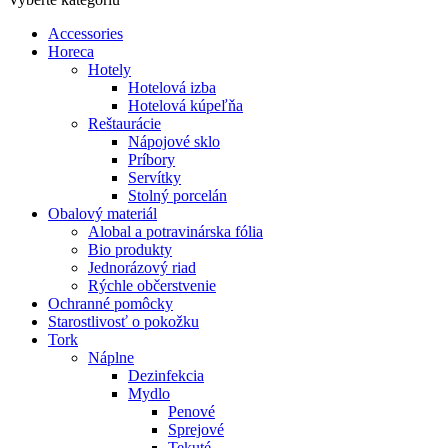
Accessories
Horeca
Hotely
Hotelová izba
Hotelová kúpeľňa
Reštaurácie
Nápojové sklo
Príbory
Servítky
Stolný porcelán
Obalový materiál
Alobal a potravinárska fólia
Bio produkty
Jednorázový riad
Rýchle občerstvenie
Ochranné pomôcky
Starostlivosť o pokožku
Tork
Náplne
Dezinfekcia
Mydlo
Penové
Sprejové
Tekuté