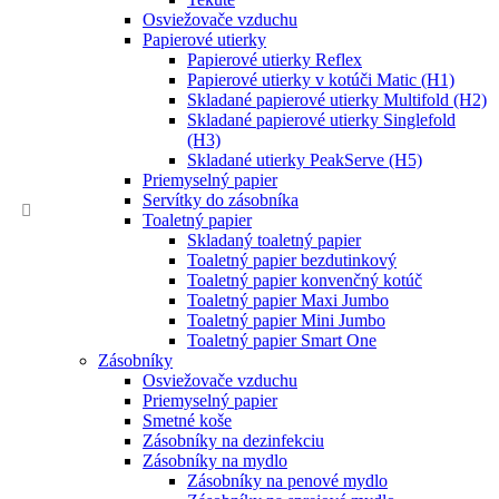
Osviežovače vzduchu
Papierové utierky
Papierové utierky Reflex
Papierové utierky v kotúči Matic (H1)
Skladané papierové utierky Multifold (H2)
Skladané papierové utierky Singlefold
(H3)
Skladané utierky PeakServe (H5)
Priemyselný papier
Servítky do zásobníka
Toaletný papier
Skladaný toaletný papier
Toaletný papier bezdutinkový
Toaletný papier konvenčný kotúč
Toaletný papier Maxi Jumbo
Toaletný papier Mini Jumbo
Toaletný papier Smart One
Zásobníky
Osviežovače vzduchu
Priemyselný papier
Smetné koše
Zásobníky na dezinfekciu
Zásobníky na mydlo
Zásobníky na penové mydlo