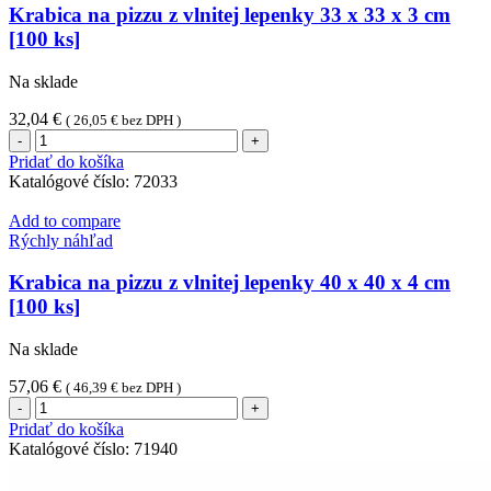
jednotlivo
Krabica na pizzu z vlnitej lepenky 33 x 33 x 3 cm
balená
[100 ks]
[1
ks]
Na sklade
32,04
€
(
26,05
€
bez DPH )
množstvo
Krabica
Pridať do košíka
na
Katalógové číslo:
72033
pizzu
z
Add to compare
vlnitej
Rýchly náhľad
lepenky
33
Krabica na pizzu z vlnitej lepenky 40 x 40 x 4 cm
x
[100 ks]
33
x
Na sklade
3
cm
57,06
€
(
46,39
€
bez DPH )
[100
množstvo
ks]
Krabica
Pridať do košíka
na
Katalógové číslo:
71940
pizzu
z