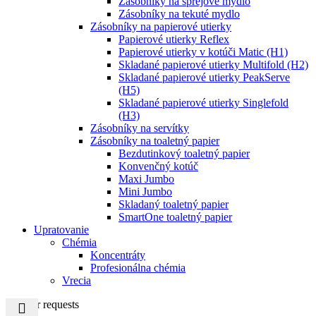
Zásobníky na sprejové mydlo
Zásobníky na tekuté mydlo
Zásobníky na papierové utierky
Papierové utierky Reflex
Papierové utierky v kotúči Matic (H1)
Skladané papierové utierky Multifold (H2)
Skladané papierové utierky PeakServe
(H5)
Skladané papierové utierky Singlefold
(H3)
Zásobníky na servítky
Zásobníky na toaletný papier
Bezdutinkový toaletný papier
Konvenčný kotúč
Maxi Jumbo
Mini Jumbo
Skladaný toaletný papier
SmartOne toaletný papier
Upratovanie
Chémia
Koncentráty
Profesionálna chémia
Vrecia
Popular requests