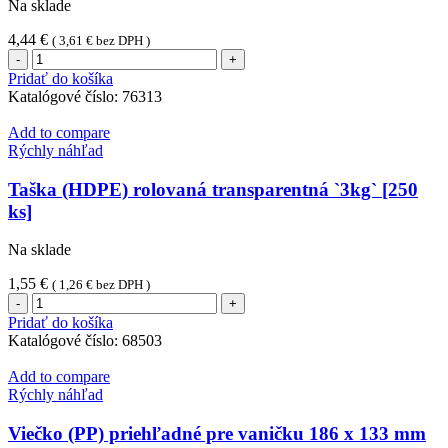
Na sklade
4,44
€
(
3,61
€
bez DPH )
množstvo
Pohár
Pridať do košíka
(PLA)
Katalógové číslo:
76313
priehľadný
Ø84mm
Add to compare
0,3L
Rýchly náhľad
[50
ks]
Taška (HDPE) rolovaná transparentná `3kg` [250
ks]
Na sklade
1,55
€
(
1,26
€
bez DPH )
množstvo
Taška
Pridať do košíka
(HDPE)
Katalógové číslo:
68503
rolovaná
transparentná
Add to compare
`3kg`
Rýchly náhľad
[250
ks]
Viečko (PP) priehľadné pre vaničku 186 x 133 mm