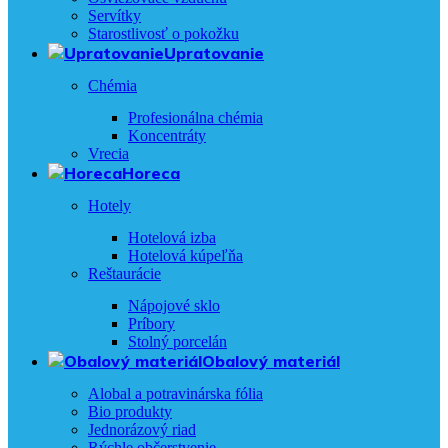
Servítky
Starostlivosť o pokožku
Upratovanie
Chémia
Profesionálna chémia
Koncentráty
Vrecia
Horeca
Hotely
Hotelová izba
Hotelová kúpeľňa
Reštaurácie
Nápojové sklo
Príbory
Stolný porcelán
Obalový materiál
Alobal a potravinárska fólia
Bio produkty
Jednorázový riad
Rýchle občerstvenie