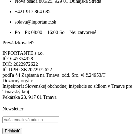
Nová osada 805/25, 929 01 Dunajská Streda
+421 917 864 685
solava@inportante.sk
Po – Pi: 08:00 – 16:00 So – Ne: zatvorené
Prevádzkovateľ:
INPORTANTE s.r.o.
IČO: 45354928
DIČ: 2022972622
IČ DPH: SK2022972622
podľa §4 Zapísaná na Trnava, odd. Sro, vl.č.24953/T
Dozorný orgán:
Inšpektorát Slovenskej obchodnej inšpekcie so sídlom v Trnave pre
Trnavský kraj
Pekárska 23, 917 01 Trnava
Newsletter