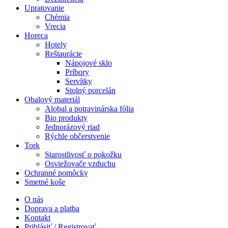
Upratovanie
Chémia
Vrecia
Horeca
Hotely
Reštaurácie
Nápojové sklo
Príbory
Servítky
Stolný porcelán
Obalový materiál
Alobal a potravinárska fólia
Bio produkty
Jednorázový riad
Rýchle občerstvenie
Tork
Starostlivosť o pokožku
Osviežovače vzduchu
Ochranné pomôcky
Smetné koše
O nás
Doprava a platba
Kontakt
Prihlásiť / Registrovať