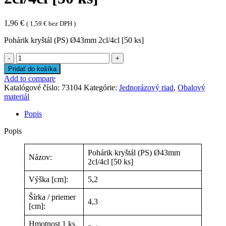
1,96
€
(
1,59
€
bez DPH )
Pohárik kryštál (PS) Ø43mm 2cl/4cl [50 ks]
množstvo
Pohárik
Pridať do košíka
kryštál
Add to compare
(PS)
Katalógové číslo:
73104
Kategórie:
Jednorázový riad
,
Obalový
Ø43mm
materiál
2cl/4cl
[50
Popis
ks]
Popis
Pohárik kryštál (PS) Ø43mm
Názov:
2cl/4cl [50 ks]
Výška [cm]:
5,2
Šírka / priemer
4,3
[cm]:
Hmotnost 1 ks