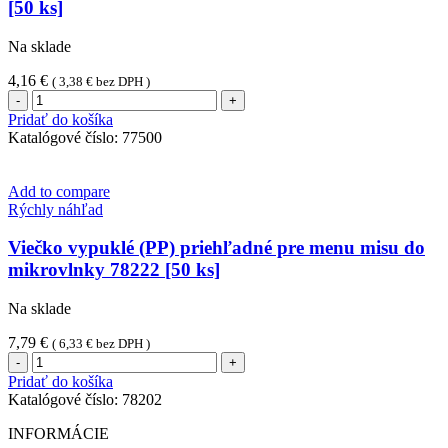
[50 ks]
Na sklade
4,16
€
(
3,38
€
bez DPH )
množstvo
Viečko
Pridať do košíka
(PP)
Katalógové číslo:
77500
priehľadné
pre
vaničku
Add to compare
186
Rýchly náhľad
x
133
Viečko vypuklé (PP) priehľadné pre menu misu do
mm
mikrovlnky 78222 [50 ks]
[50
ks]
Na sklade
7,79
€
(
6,33
€
bez DPH )
množstvo
Viečko
Pridať do košíka
vypuklé
Katalógové číslo:
78202
(PP)
priehľadné
INFORMÁCIE