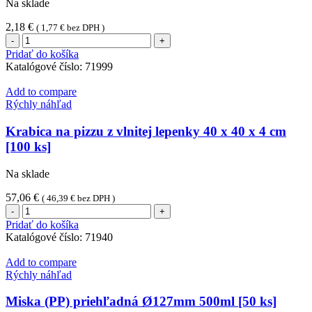
Na sklade
2,18
€
(
1,77
€
bez DPH )
množstvo
Dištančný
Pridať do košíka
stojanček
Katalógové číslo:
71999
(PP)
3cm
Add to compare
do
Rýchly náhľad
pizza
krabíc
Krabica na pizzu z vlnitej lepenky 40 x 40 x 4 cm
[100
[100 ks]
ks]
Na sklade
57,06
€
(
46,39
€
bez DPH )
množstvo
Krabica
Pridať do košíka
na
Katalógové číslo:
71940
pizzu
z
Add to compare
vlnitej
Rýchly náhľad
lepenky
40
Miska (PP) priehľadná Ø127mm 500ml [50 ks]
x