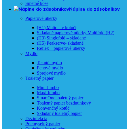
Smetné koše
Náplne do zásobníkov
Papierové utierky
(H1) Matic – v kotúči
Skladané papierové utierky Multifold (H2)
(H3) Singlefold – skladané
(H5) Peakserve- skladané
Reflex – papierové utierky
Mydlo
Tekuté mydlo
Penové mydlo
Sprejové mydlo
Toaletný papier
Mini Jumbo
Maxi Jumbo
SmartOne toaletný papier
Toaletný papier bezdutinkový
Konvenčný kotúč
Skladaný toaletný papier
Dezinfekcia
Priemyselný papier
Osviežovače vzduchu