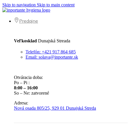
Skip to navigation
Skip to main content
Predajne
Veľkosklad
Dunajská Streada
Telefón: +421 917 864 685
Email: solava@inportante.sk
Otváracia doba:
Po – Pi :
8:00 – 16:00
So – Ne: zatvorené
Adresa:
Nová osada 805/25, 929 01 Dunajská Streda