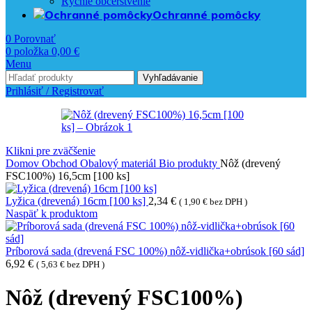
Rýchle občerstvenie
Ochranné pomôcky
0
Porovnať
0
položka
0,00
€
Menu
Vyhľadávanie
Prihlásiť / Registrovať
Klikni pre zväčšenie
Domov
Obchod
Obalový materiál
Bio produkty
Nôž (drevený
FSC100%) 16,5cm [100 ks]
Lyžica (drevená) 16cm [100 ks]
2,34
€
(
1,90
€
bez DPH )
Naspäť k produktom
Príborová sada (drevená FSC 100%) nôž-vidlička+obrúsok [60 sád]
6,92
€
(
5,63
€
bez DPH )
Nôž (drevený FSC100%)