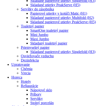
Skladané papierové utierky Singlefold (H3)
Skladané utierky PeakServe (H5)
Servítky do zásobníka
Papierové utierky v kotúči Matic (H1)
Skladané papierové utierky Multifold (H2)
Skladané papierové utierky PeakServe (H5)
Toaletný papier
SmartOne toaletný papier
Mini Jumbo
Maxi Jumbo
Skladaný toaletný papier
Priemyselný papier
Skladané papierové utierky Singlefold (H3)
Osviežovače vzduchu
Dezinfekcia
Upratovanie
Chémia
Vrecia
Horeca
Hotely
Reštaurácie
Nápojové sklo
Príbory
Servítky
Stolný porcelán