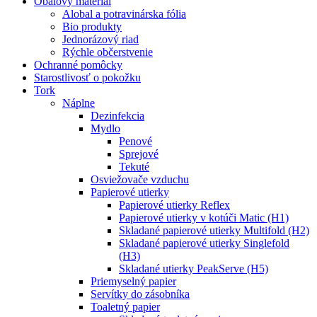
Obalový materiál
Alobal a potravinárska fólia
Bio produkty
Jednorázový riad
Rýchle občerstvenie
Ochranné pomôcky
Starostlivosť o pokožku
Tork
Náplne
Dezinfekcia
Mydlo
Penové
Sprejové
Tekuté
Osviežovače vzduchu
Papierové utierky
Papierové utierky Reflex
Papierové utierky v kotúči Matic (H1)
Skladané papierové utierky Multifold (H2)
Skladané papierové utierky Singlefold
(H3)
Skladané utierky PeakServe (H5)
Priemyselný papier
Servítky do zásobníka
Toaletný papier