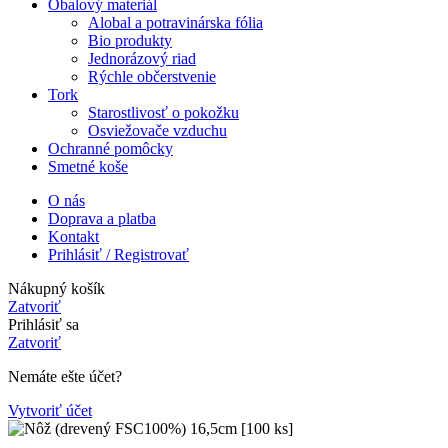
Obalový materiál
Alobal a potravinárska fólia
Bio produkty
Jednorázový riad
Rýchle občerstvenie
Tork
Starostlivosť o pokožku
Osviežovače vzduchu
Ochranné pomôcky
Smetné koše
O nás
Doprava a platba
Kontakt
Prihlásiť / Registrovať
Nákupný košík
Zatvoriť
Prihlásiť sa
Zatvoriť
Nemáte ešte účet?
Vytvoriť účet