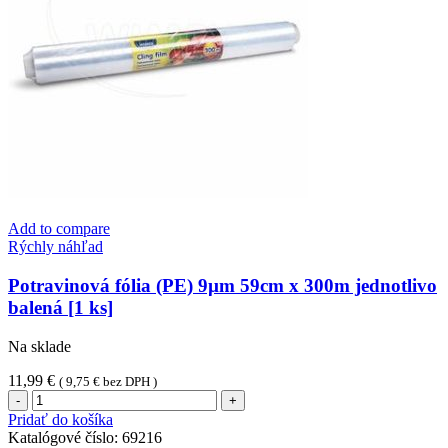
Add to compare
Rýchly náhľad
Potravinová fólia (PE) 9µm 59cm x 300m jednotlivo
balená [1 ks]
Na sklade
11,99
€
(
9,75
€
bez DPH )
množstvo
Potravinová
Pridať do košíka
fólia
Katalógové číslo:
69216