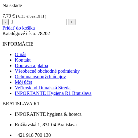
Na sklade
7,79
€
(
6,33
€
bez DPH )
množstvo
Viečko
Pridať do košíka
vypuklé
Katalógové číslo:
78202
(PP)
priehľadné
INFORMÁCIE
pre
menu
O nás
misu
Kontakt
do
Doprava a platba
mikrovlnky
Všeobecné obchodné podmienky
78222
Ochrana osobných údajov
[50
Môj účet
ks]
Veľkosklad Dunajská Streda
INPORTANTE Hygiena R1 Bratislava
BRATISLAVA R1
INPORATNTE hygiena & horeca
Rožňavská 1, 831 04 Bratislava
+421 918 700 130