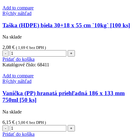
(PE)
9µm
Add to compare
59cm
Rýchly náhľad
x
300m
Taška (HDPE) biela 30+18 x 55 cm `10kg` [100 ks]
jednotlivo
balená
Na sklade
[1
ks]
2,08
€
(
1,69
€
bez DPH )
množstvo
Taška
Pridať do košíka
(HDPE)
Katalógové číslo:
68411
biela
30+18
Add to compare
x
Rýchly náhľad
55
cm
Vanička (PP) hranatá priehľadná 186 x 133 mm
`10kg`
750ml [50 ks]
[100
ks]
Na sklade
6,15
€
(
5,00
€
bez DPH )
množstvo
Vanička
Pridať do košíka