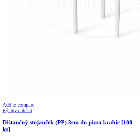
Add to compare
Rýchly náhľad
Dištančný stojanček (PP) 3cm do pizza krabíc [100
ks]