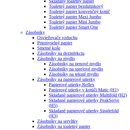
Skladaný toaletný papier
Toaletný papier bezdutinkový
Toaletný papier konvenčný kotúč
Toaletný papier Maxi Jumbo
Toaletný papier Mini Jumbo
Toaletný papier Smart One
Zásobníky
Osviežovače vzduchu
Priemyselný papier
Smetné koše
Zásobníky na dezinfekciu
Zásobníky na mydlo
Zásobníky na penové mydlo
Zásobníky na sprejové mydlo
Zásobníky na tekuté mydlo
Zásobníky na papierové utierky
Papierové utierky Reflex
Papierové utierky v kotúči Matic (H1)
Skladané papierové utierky Multifold (H2)
Skladané papierové utierky PeakServe
(H5)
Skladané papierové utierky Singlefold
(H3)
Zásobníky na servítky
Zásobníky na toaletný papier