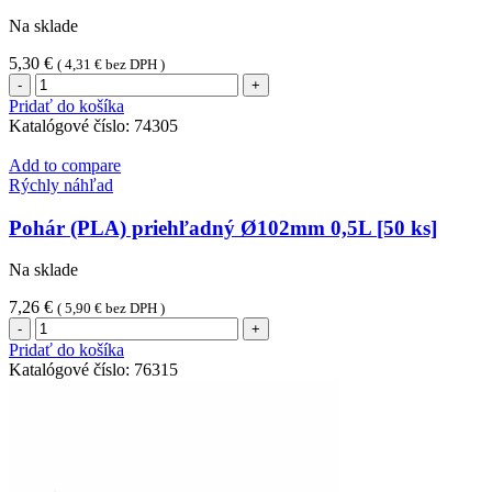
40
Na sklade
x
4
5,30
€
(
4,31
€
bez DPH )
cm
množstvo
[100
Miska
Pridať do košíka
ks]
(PP)
Katalógové číslo:
74305
priehľadná
Ø127mm
Add to compare
500ml
Rýchly náhľad
[50
ks]
Pohár (PLA) priehľadný Ø102mm 0,5L [50 ks]
Na sklade
7,26
€
(
5,90
€
bez DPH )
množstvo
Pohár
Pridať do košíka
(PLA)
Katalógové číslo:
76315
priehľadný
Ø102mm
0,5L
[50
ks]