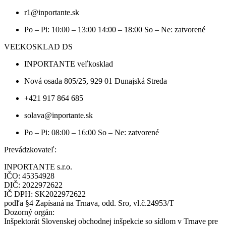
r1@inportante.sk
Po – Pi: 10:00 – 13:00 14:00 – 18:00 So – Ne: zatvorené
VEĽKOSKLAD DS
INPORTANTE veľkosklad
Nová osada 805/25, 929 01 Dunajská Streda
+421 917 864 685
solava@inportante.sk
Po – Pi: 08:00 – 16:00 So – Ne: zatvorené
Prevádzkovateľ:
INPORTANTE s.r.o.
IČO: 45354928
DIČ: 2022972622
IČ DPH: SK2022972622
podľa §4 Zapísaná na Trnava, odd. Sro, vl.č.24953/T
Dozorný orgán:
Inšpektorát Slovenskej obchodnej inšpekcie so sídlom v Trnave pre