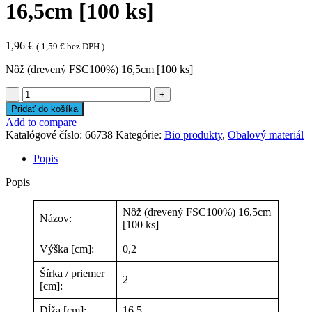
16,5cm [100 ks]
1,96
€
(
1,59
€
bez DPH )
Nôž (drevený FSC100%) 16,5cm [100 ks]
množstvo
Nôž
Pridať do košíka
(drevený
Add to compare
FSC100%)
Katalógové číslo:
66738
Kategórie:
Bio produkty
,
Obalový materiál
16,5cm
[100
Popis
ks]
Popis
Nôž (drevený FSC100%) 16,5cm
Názov:
[100 ks]
Výška [cm]:
0,2
Šírka / priemer
2
[cm]:
Dĺža [cm]:
16,5