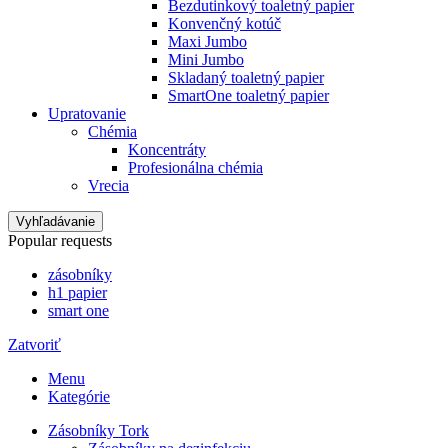
Bezdutinkový toaletný papier
Konvenčný kotúč
Maxi Jumbo
Mini Jumbo
Skladaný toaletný papier
SmartOne toaletný papier
Upratovanie
Chémia
Koncentráty
Profesionálna chémia
Vrecia
Vyhľadávanie
Popular requests
zásobníky
h1 papier
smart one
Zatvoriť
Menu
Kategórie
Zásobníky Tork