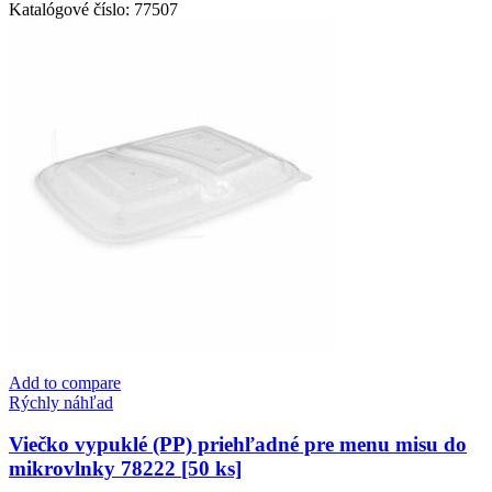
(PP)
Katalógové číslo:
77507
hranatá
priehľadná
186
x
133
mm
750ml
[50
ks]
Add to compare
Rýchly náhľad
Viečko vypuklé (PP) priehľadné pre menu misu do
mikrovlnky 78222 [50 ks]