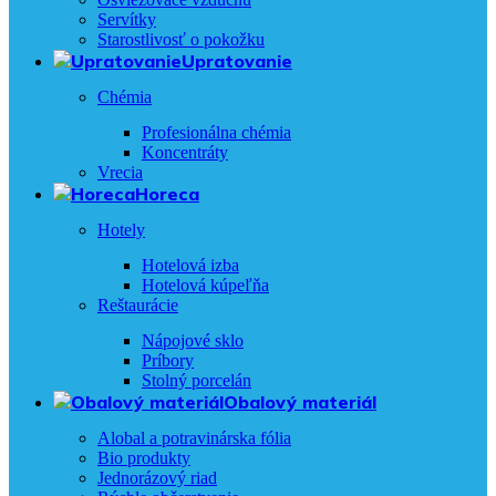
Servítky
Starostlivosť o pokožku
Upratovanie
Chémia
Profesionálna chémia
Koncentráty
Vrecia
Horeca
Hotely
Hotelová izba
Hotelová kúpeľňa
Reštaurácie
Nápojové sklo
Príbory
Stolný porcelán
Obalový materiál
Alobal a potravinárska fólia
Bio produkty
Jednorázový riad