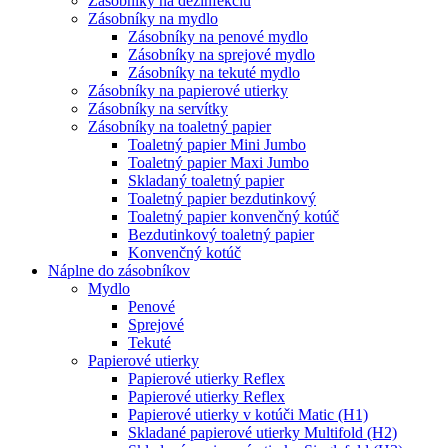
Zásobníky na dezinfekciu
Zásobníky na mydlo
Zásobníky na penové mydlo
Zásobníky na sprejové mydlo
Zásobníky na tekuté mydlo
Zásobníky na papierové utierky
Zásobníky na servítky
Zásobníky na toaletný papier
Toaletný papier Mini Jumbo
Toaletný papier Maxi Jumbo
Skladaný toaletný papier
Toaletný papier bezdutinkový
Toaletný papier konvenčný kotúč
Bezdutinkový toaletný papier
Konvenčný kotúč
Náplne do zásobníkov
Mydlo
Penové
Sprejové
Tekuté
Papierové utierky
Papierové utierky Reflex
Papierové utierky Reflex
Papierové utierky v kotúči Matic (H1)
Skladané papierové utierky Multifold (H2)