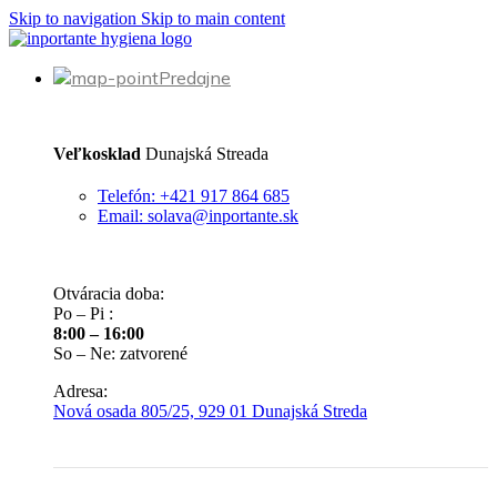
Skip to navigation
Skip to main content
Predajne
Veľkosklad
Dunajská Streada
Telefón: +421 917 864 685
Email: solava@inportante.sk
Otváracia doba:
Po – Pi :
8:00 – 16:00
So – Ne: zatvorené
Adresa:
Nová osada 805/25, 929 01 Dunajská Streda