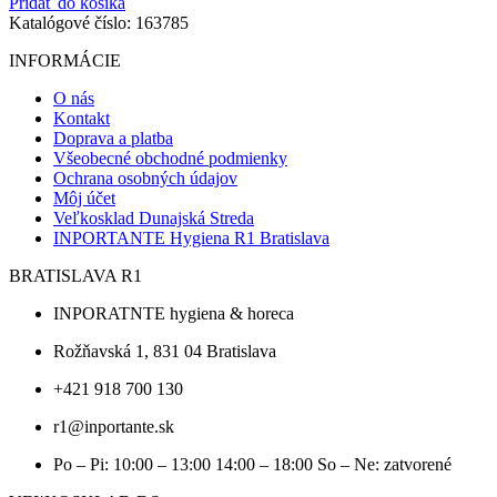
Pridať do košíka
mlieko
Katalógové číslo:
163785
v
tube
INFORMÁCIE
AQUA
LINE
O nás
20
Kontakt
ml
Doprava a platba
(1ks)
Všeobecné obchodné podmienky
Ochrana osobných údajov
Môj účet
Veľkosklad Dunajská Streda
INPORTANTE Hygiena R1 Bratislava
BRATISLAVA R1
INPORATNTE hygiena & horeca
Rožňavská 1, 831 04 Bratislava
+421 918 700 130
r1@inportante.sk
Po – Pi: 10:00 – 13:00 14:00 – 18:00 So – Ne: zatvorené