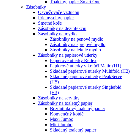
Toaletný papier Smart One
Zásobníky
Osviežovače vzduchu
Priemyselný papier
Smetné koše
Zásobníky na dezinfekciu
Zásobníky na mydlo
Zásobníky na penové mydlo
Zásobníky na sprejové mydlo
Zásobníky na tekuté mydlo
Zásobníky na papierové utierky
Papierové utierky Reflex
Papierové utierky v kotúči Matic (H1)
Skladané papierové utierky Multifold (H2)
Skladané papierové utierky PeakServe
(H5)
Skladané papierové utierky Singlefold
(H3)
Zásobníky na servítky
Zásobníky na toaletný papier
Bezdutinkový toaletný papier
Konvenčný kotúč
Maxi Jumbo
Mini Jumbo
Skladaný toaletný papier