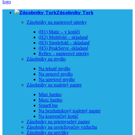
Zásobníky Tork
Zásobníky na papierové utierky
(H1) Matic – v kotúči
(H2) Multifold – skladané
(H3) Singlefold – skladané
(H5) PeakServe -skladané
Reflex – papierové utierky
Zásobníky na mydlo
Na tekuté mydlo
Na penové mydlo
Na sprejové mydlo
Zásobníky na toaletný papier
Mini Jumbo
Maxi Jumbo
SmartOne
Na bezdutinkový toaletný papier
Na konvenčný kotúč
Zásobníky na priemyselný papier
Zásobníky na osviežovačov vzduchu
Zásobníky na servítky