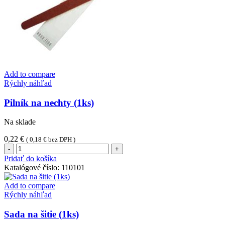
Add to compare
Rýchly náhľad
Pilník na nechty (1ks)
Na sklade
0,22
€
(
0,18
€
bez DPH )
množstvo
Pilník
Pridať do košíka
na
Katalógové číslo:
110101
nechty
(1ks)
Add to compare
Rýchly náhľad
Sada na šitie (1ks)