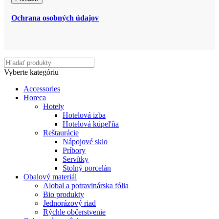
Ochrana osobných údajov
Vyberte kategóriu
Accessories
Horeca
Hotely
Hotelová izba
Hotelová kúpeľňa
Reštaurácie
Nápojové sklo
Príbory
Servítky
Stolný porcelán
Obalový materiál
Alobal a potravinárska fólia
Bio produkty
Jednorázový riad
Rýchle občerstvenie