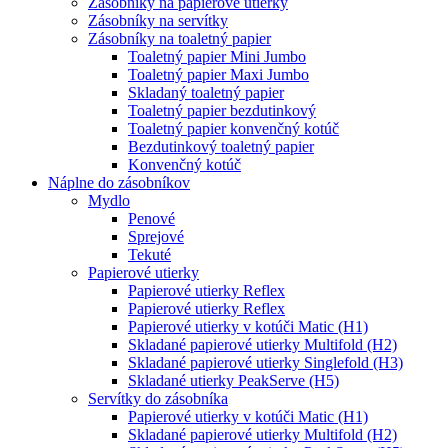
Zásobníky na papierové utierky
Zásobníky na servítky
Zásobníky na toaletný papier
Toaletný papier Mini Jumbo
Toaletný papier Maxi Jumbo
Skladaný toaletný papier
Toaletný papier bezdutinkový
Toaletný papier konvenčný kotúč
Bezdutinkový toaletný papier
Konvenčný kotúč
Náplne do zásobníkov
Mydlo
Penové
Sprejové
Tekuté
Papierové utierky
Papierové utierky Reflex
Papierové utierky Reflex
Papierové utierky v kotúči Matic (H1)
Skladané papierové utierky Multifold (H2)
Skladané papierové utierky Singlefold (H3)
Skladané utierky PeakServe (H5)
Servítky do zásobníka
Papierové utierky v kotúči Matic (H1)
Skladané papierové utierky Multifold (H2)