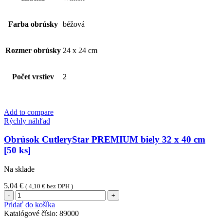
x
24
cm
Farba obrúsky
béžová
[250
ks]
Rozmer obrúsky
24 x 24 cm
Počet vrstiev
2
Add to compare
Rýchly náhľad
Obrúsok CutleryStar PREMIUM biely 32 x 40 cm
[50 ks]
Na sklade
5,04
€
(
4,10
€
bez DPH )
množstvo
Obrúsok
Pridať do košíka
CutleryStar
Katalógové číslo:
89000