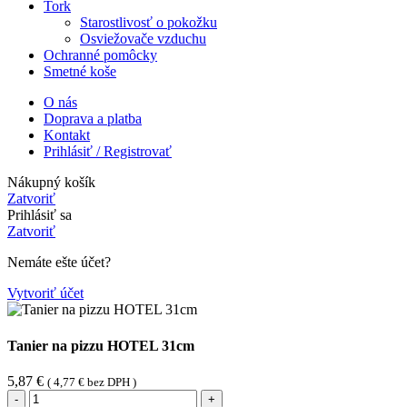
Tork
Starostlivosť o pokožku
Osviežovače vzduchu
Ochranné pomôcky
Smetné koše
O nás
Doprava a platba
Kontakt
Prihlásiť / Registrovať
Nákupný košík
Zatvoriť
Prihlásiť sa
Zatvoriť
Nemáte ešte účet?
Vytvoriť účet
Tanier na pizzu HOTEL 31cm
5,87
€
(
4,77
€
bez DPH )
množstvo