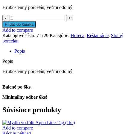
Hrubostenný porcelán, veľmi odolný.
množstvo
Tanier
Pridať do košíka
na
Add to compare
pizzu
Katalógové číslo:
71729
Kategórie:
Horeca
,
Reštaurácie
,
Stolný
HOTEL
porcelán
31cm
Popis
Popis
Hrubostenný porcelán, veľmi odolný.
Balené po 6ks.
Minimálny odber 6ks!
Súvisiace produkty
Add to compare
Rýchly náhľad