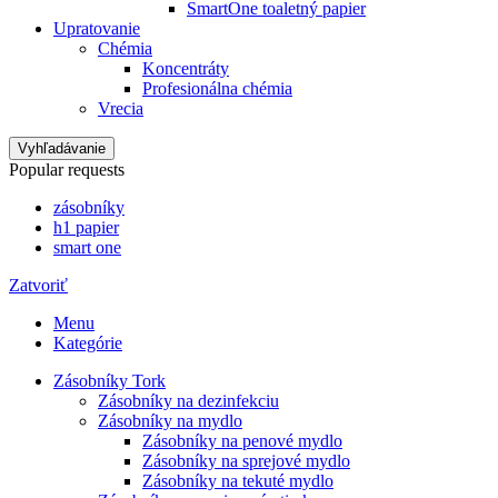
SmartOne toaletný papier
Upratovanie
Chémia
Koncentráty
Profesionálna chémia
Vrecia
Vyhľadávanie
Popular requests
zásobníky
h1 papier
smart one
Zatvoriť
Menu
Kategórie
Zásobníky Tork
Zásobníky na dezinfekciu
Zásobníky na mydlo
Zásobníky na penové mydlo
Zásobníky na sprejové mydlo
Zásobníky na tekuté mydlo