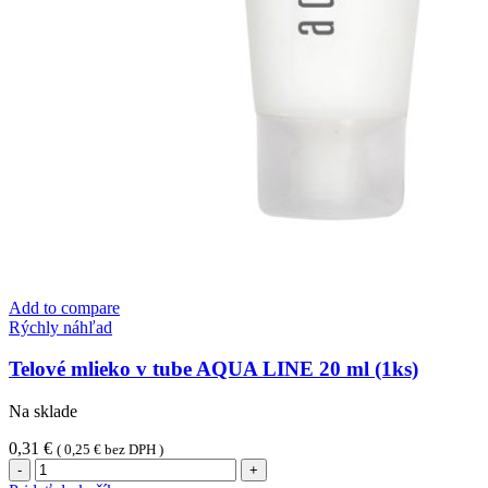
Add to compare
Rýchly náhľad
Telové mlieko v tube AQUA LINE 20 ml (1ks)
Na sklade
0,31
€
(
0,25
€
bez DPH )
množstvo
Telové