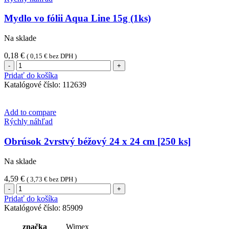
Mydlo vo fólii Aqua Line 15g (1ks)
Na sklade
0,18
€
(
0,15
€
bez DPH )
množstvo
Mydlo
Pridať do košíka
vo
Katalógové číslo:
112639
fólii
Aqua
Line
Add to compare
15g
Rýchly náhľad
(1ks)
Obrúsok 2vrstvý béžový 24 x 24 cm [250 ks]
Na sklade
4,59
€
(
3,73
€
bez DPH )
množstvo
Obrúsok
Pridať do košíka
2vrstvý
Katalógové číslo:
85909
béžový
24
značka
Wimex