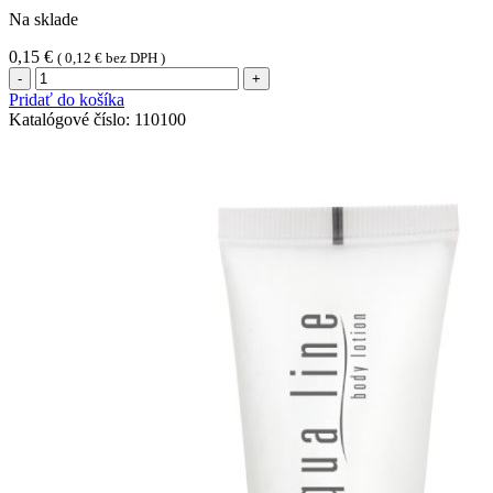
Na sklade
0,15
€
(
0,12
€
bez DPH )
množstvo
Sada
Pridať do košíka
na
Katalógové číslo:
110100
šitie
(1ks)