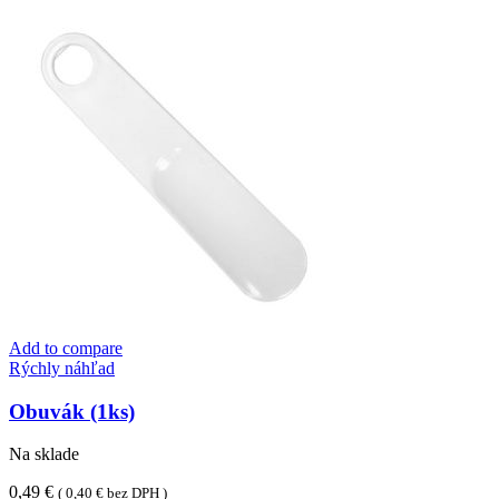
PREMIUM
biely
32
x
40
cm
[50
ks]
Add to compare
Rýchly náhľad
Obuvák (1ks)
Na sklade
0,49
€
(
0,40
€
bez DPH )