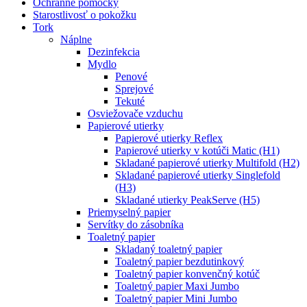
Ochranné pomôcky
Starostlivosť o pokožku
Tork
Náplne
Dezinfekcia
Mydlo
Penové
Sprejové
Tekuté
Osviežovače vzduchu
Papierové utierky
Papierové utierky Reflex
Papierové utierky v kotúči Matic (H1)
Skladané papierové utierky Multifold (H2)
Skladané papierové utierky Singlefold
(H3)
Skladané utierky PeakServe (H5)
Priemyselný papier
Servítky do zásobníka
Toaletný papier
Skladaný toaletný papier
Toaletný papier bezdutinkový
Toaletný papier konvenčný kotúč
Toaletný papier Maxi Jumbo
Toaletný papier Mini Jumbo