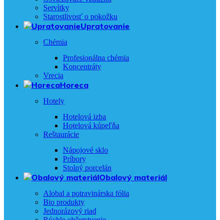
Servítky
Starostlivosť o pokožku
Upratovanie
Chémia
Profesionálna chémia
Koncentráty
Vrecia
Horeca
Hotely
Hotelová izba
Hotelová kúpeľňa
Reštaurácie
Nápojové sklo
Príbory
Stolný porcelán
Obalový materiál
Alobal a potravinárska fólia
Bio produkty
Jednorázový riad
Rýchle občerstvenie