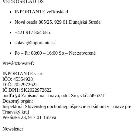
VEĽKOSKLAD DS
INPORTANTE veľkosklad
Nová osada 805/25, 929 01 Dunajská Streda
+421 917 864 685
solava@inportante.sk
Po – Pi: 08:00 – 16:00 So – Ne: zatvorené
Prevádzkovateľ:
INPORTANTE s.r.o.
IČO: 45354928
DIČ: 2022972622
IČ DPH: SK2022972622
podľa §4 Zapísaná na Trnava, odd. Sro, vl.č.24953/T
Dozorný orgán:
Inšpektorát Slovenskej obchodnej inšpekcie so sídlom v Trnave pre
Trnavský kraj
Pekárska 23, 917 01 Trnava
Newsletter