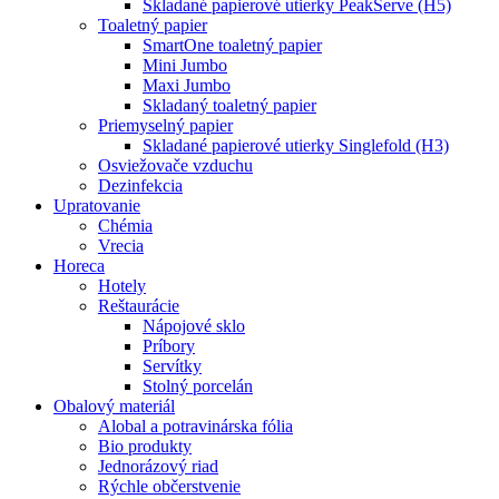
Skladané papierové utierky PeakServe (H5)
Toaletný papier
SmartOne toaletný papier
Mini Jumbo
Maxi Jumbo
Skladaný toaletný papier
Priemyselný papier
Skladané papierové utierky Singlefold (H3)
Osviežovače vzduchu
Dezinfekcia
Upratovanie
Chémia
Vrecia
Horeca
Hotely
Reštaurácie
Nápojové sklo
Príbory
Servítky
Stolný porcelán
Obalový materiál
Alobal a potravinárska fólia
Bio produkty
Jednorázový riad
Rýchle občerstvenie