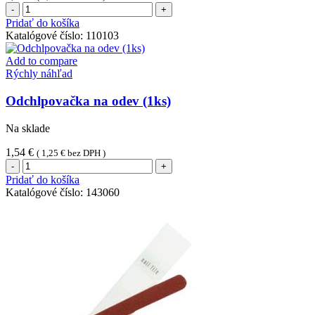
množstvo
Obuvák
Pridať do košíka
(1ks)
Katalógové číslo:
110103
Add to compare
Rýchly náhľad
Odchlpovačka na odev (1ks)
Na sklade
1,54
€
(
1,25
€
bez DPH )
množstvo
Odchlpovačka
Pridať do košíka
na
Katalógové číslo:
143060
odev
(1ks)