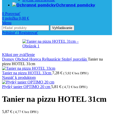
Ochranné pomôcky
0
Porovnať
0
položka
0,00
€
Menu
Vyhľadávanie
Prihlásiť / Registrovať
Klikni pre zväčšenie
Domov
Obchod
Horeca
Reštaurácie
Stolný porcelán
Tanier na
pizzu HOTEL 31cm
Tanier na pizzu HOTEL 33cm
7,28
€
(
5,92
€
bez DPH )
Naspäť k produktom
Plytký tanier OPTIMO 20 cm
5,81
€
(
4,72
€
bez DPH )
Tanier na pizzu HOTEL 31cm
5,87
€
(
4,77
€
bez DPH )