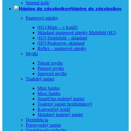
Smetné koše
Náplne do zásobníkov
Papierové utierky
(H1) Matic – v kotúči
Skladané papierové utierky Multifold (H2)
(H3) Singlefold – skladané
(H5) Peakserve- skladané
Reflex – papierové utierky
Mydlo
Tekuté mydlo
Penové mydlo
Sprejové mydlo
Toaletný papier
Mini Jumbo
Maxi Jumbo
SmartOne toaletný papier
Toaletný papier bezdutinkový
Konvenčný kotúč
Skladaný toaletný papier
Dezinfekcia
Priemyselný papier
Osviežovače vzduchu