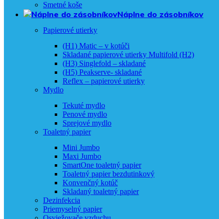
Smetné koše
Náplne do zásobníkov
Papierové utierky
(H1) Matic – v kotúči
Skladané papierové utierky Multifold (H2)
(H3) Singlefold – skladané
(H5) Peakserve- skladané
Reflex – papierové utierky
Mydlo
Tekuté mydlo
Penové mydlo
Sprejové mydlo
Toaletný papier
Mini Jumbo
Maxi Jumbo
SmartOne toaletný papier
Toaletný papier bezdutinkový
Konvenčný kotúč
Skladaný toaletný papier
Dezinfekcia
Priemyselný papier
Osviežovače vzduchu