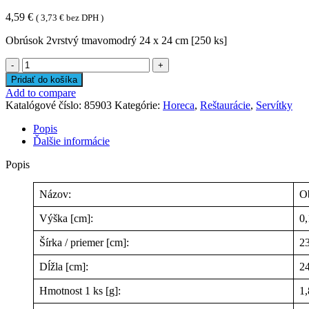
4,59
€
(
3,73
€
bez DPH )
Obrúsok 2vrstvý tmavomodrý 24 x 24 cm [250 ks]
množstvo
Obrúsok
Pridať do košíka
2vrstvý
Add to compare
tmavomodrý
Katalógové číslo:
85903
Kategórie:
Horeca
,
Reštaurácie
,
Servítky
24
x
Popis
24
Ďalšie informácie
cm
[250
Popis
ks]
Názov:
Ob
Výška [cm]:
0,
Šírka / priemer [cm]:
23
Dĺžla [cm]:
2
Hmotnost 1 ks [g]:
1,