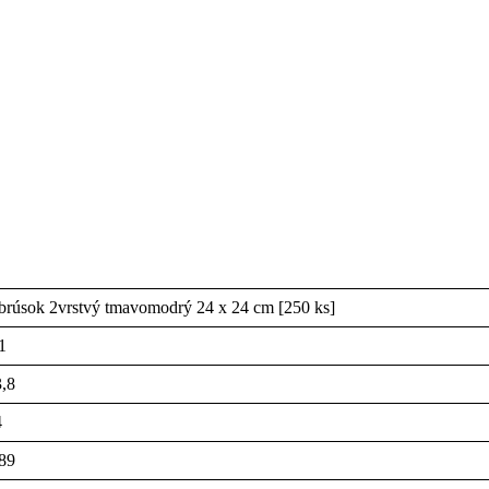
rúsok 2vrstvý tmavomodrý 24 x 24 cm [250 ks]
1
,8
4
89