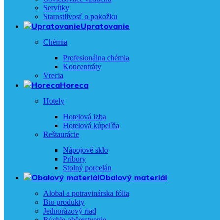
Servítky
Starostlivosť o pokožku
Upratovanie
Chémia
Profesionálna chémia
Koncentráty
Vrecia
Horeca
Hotely
Hotelová izba
Hotelová kúpeľňa
Reštaurácie
Nápojové sklo
Príbory
Stolný porcelán
Obalový materiál
Alobal a potravinárska fólia
Bio produkty
Jednorázový riad
Rýchle občerstvenie