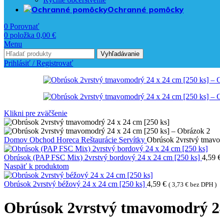
Ochranné pomôcky
0
Porovnať
0
položka
0,00
€
Menu
Vyhľadávanie
Prihlásiť / Registrovať
Klikni pre zväčšenie
Domov
Obchod
Horeca
Reštaurácie
Servítky
Obrúsok 2vrstvý tmavo
Obrúsok (PAP FSC Mix) 2vrstvý bordový 24 x 24 cm [250 ks]
4,59
Naspäť k produktom
Obrúsok 2vrstvý béžový 24 x 24 cm [250 ks]
4,59
€
(
3,73
€
bez DPH )
Obrúsok 2vrstvý tmavomodrý 24