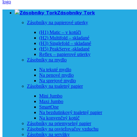
Zásobníky Tork
Zásobníky na papierové utierky
(H1) Matic – v kotúči
(H2) Multifold – skladané
(H3) Singlefold – skladané
(H5) PeakServe -skladané
Reflex – papierové utierky
Zásobníky na mydlo
Na tekuté mydlo
Na penové mydlo
Na sprejové mydlo
Zásobníky na toaletný papier
Mini Jumbo
Maxi Jumbo
SmartOne
Na bezdutinkový toaletný papier
Na konvenčný kotúč
Zásobníky na priemyselný papier
Zásobníky na osviežovačov vzduchu
Zásobníky na servítky