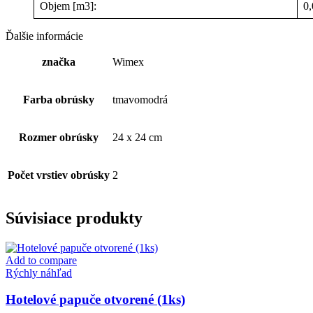
Objem [m3]:
0
Ďalšie informácie
značka
Wimex
Farba obrúsky
tmavomodrá
Rozmer obrúsky
24 x 24 cm
Počet vrstiev obrúsky
2
Súvisiace produkty
Add to compare
Rýchly náhľad
Hotelové papuče otvorené (1ks)