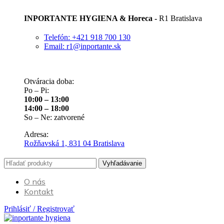
INPORTANTE HYGIENA & Horeca -
R1 Bratislava
Telefón: +421 918 700 130
Email: r1@inportante.sk
Otváracia doba:
Po – Pi:
10:00 – 13:00
14:00 – 18:00
So – Ne: zatvorené
Adresa:
Rožňavská 1, 831 04 Bratislava
Vyhľadávanie
O nás
Kontakt
Prihlásiť / Registrovať