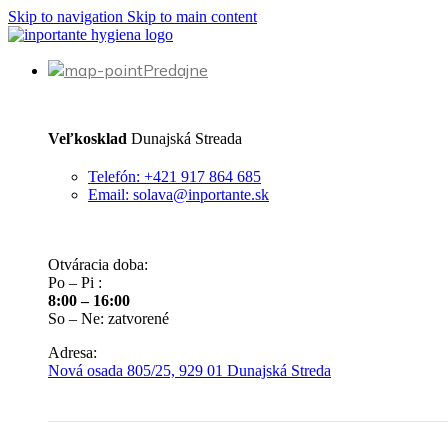
Skip to navigation
Skip to main content
Predajne
Veľkosklad
Dunajská Streada
Telefón: +421 917 864 685
Email: solava@inportante.sk
Otváracia doba:
Po – Pi :
8:00 – 16:00
So – Ne: zatvorené
Adresa:
Nová osada 805/25, 929 01 Dunajská Streda