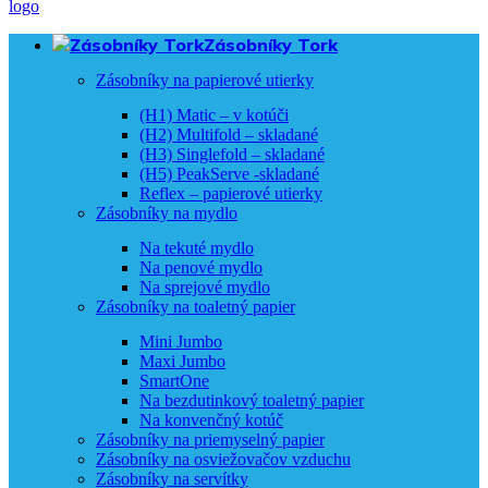
Zásobníky Tork
Zásobníky na papierové utierky
(H1) Matic – v kotúči
(H2) Multifold – skladané
(H3) Singlefold – skladané
(H5) PeakServe -skladané
Reflex – papierové utierky
Zásobníky na mydlo
Na tekuté mydlo
Na penové mydlo
Na sprejové mydlo
Zásobníky na toaletný papier
Mini Jumbo
Maxi Jumbo
SmartOne
Na bezdutinkový toaletný papier
Na konvenčný kotúč
Zásobníky na priemyselný papier
Zásobníky na osviežovačov vzduchu
Zásobníky na servítky