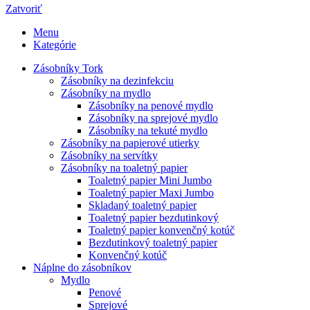
Zatvoriť
Menu
Kategórie
Zásobníky Tork
Zásobníky na dezinfekciu
Zásobníky na mydlo
Zásobníky na penové mydlo
Zásobníky na sprejové mydlo
Zásobníky na tekuté mydlo
Zásobníky na papierové utierky
Zásobníky na servítky
Zásobníky na toaletný papier
Toaletný papier Mini Jumbo
Toaletný papier Maxi Jumbo
Skladaný toaletný papier
Toaletný papier bezdutinkový
Toaletný papier konvenčný kotúč
Bezdutinkový toaletný papier
Konvenčný kotúč
Náplne do zásobníkov
Mydlo
Penové
Sprejové