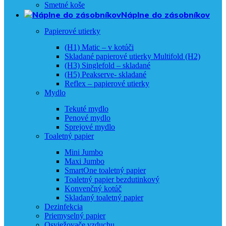
Smetné koše
Náplne do zásobníkov
Papierové utierky
(H1) Matic – v kotúči
Skladané papierové utierky Multifold (H2)
(H3) Singlefold – skladané
(H5) Peakserve- skladané
Reflex – papierové utierky
Mydlo
Tekuté mydlo
Penové mydlo
Sprejové mydlo
Toaletný papier
Mini Jumbo
Maxi Jumbo
SmartOne toaletný papier
Toaletný papier bezdutinkový
Konvenčný kotúč
Skladaný toaletný papier
Dezinfekcia
Priemyselný papier
Osviežovače vzduchu