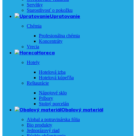
Servítky
Starostlivosť o pokožku
Upratovanie
Chémia
Profesionálna chémia
Koncentráty
Vrecia
Horeca
Hotely
Hotelová izba
Hotelová kúpeľňa
Reštaurácie
Nápojové sklo
Príbory
Stolný porcelán
Obalový materiál
Alobal a potravinárska fólia
Bio produkty
Jednorázový riad
Rýchle občerstvenie