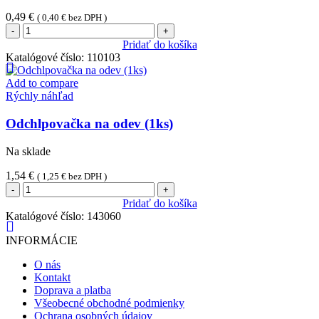
0,49
€
(
0,40
€
bez DPH )
množstvo
Obuvák
Pridať do košíka
(1ks)
Katalógové číslo:
110103
Add to compare
Rýchly náhľad
Odchlpovačka na odev (1ks)
Na sklade
1,54
€
(
1,25
€
bez DPH )
množstvo
Odchlpovačka
Pridať do košíka
na
Katalógové číslo:
143060
odev
(1ks)
INFORMÁCIE
O nás
Kontakt
Doprava a platba
Všeobecné obchodné podmienky
Ochrana osobných údajov