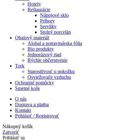
Hotely
Reštaurácie
Nápojové sklo
Príbory
Servítky
Stolný porcelán
Obalový materiál
Alobal a potravinárska fólia
Bio produkty
Jednorázový riad
Rýchle občerstvenie
Tork
Starostlivosť o pokožku
Osviežovače vzduchu
Ochranné pomôcky
Smetné koše
O nás
Doprava a platba
Kontakt
Prihlásiť / Registrovať
Nákupný košík
Zatvoriť
Prihlásiť sa