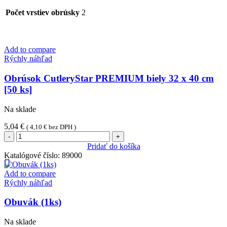
Počet vrstiev obrúsky
2
Add to compare
Rýchly náhľad
Obrúsok CutleryStar PREMIUM biely 32 x 40 cm
[50 ks]
Na sklade
5,04
€
(
4,10
€
bez DPH )
množstvo
Obrúsok
Pridať do košíka
CutleryStar
Katalógové číslo:
89000
PREMIUM
biely
Add to compare
32
Rýchly náhľad
x
40
Obuvák (1ks)
cm
[50
Na sklade
ks]