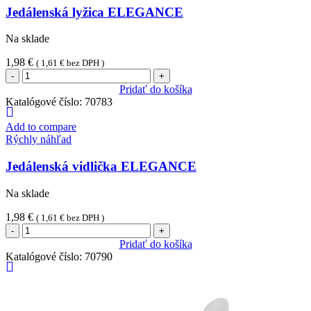
Jedálenská lyžica ELEGANCE
Na sklade
1,98
€
(
1,61
€
bez DPH )
množstvo
Jedálenská
Pridať do košíka
lyžica
Katalógové číslo:
70783
ELEGANCE
Add to compare
Rýchly náhľad
Jedálenská vidlička ELEGANCE
Na sklade
1,98
€
(
1,61
€
bez DPH )
množstvo
Jedálenská
Pridať do košíka
vidlička
Katalógové číslo:
70790
ELEGANCE