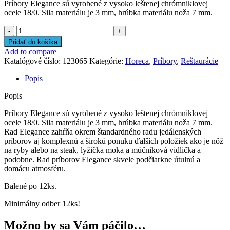
Príbory Elegance sú vyrobené z vysoko leštenej chrómniklovej
ocele 18/0. Sila materiálu je 3 mm, hrúbka materiálu noža 7 mm.
množstvo
Nôž
Pridať do košíka
na
Add to compare
ryby
Katalógové číslo:
123065
Kategórie:
Horeca
,
Príbory
,
Reštaurácie
ELEGANCE
Popis
Popis
Príbory Elegance sú vyrobené z vysoko leštenej chrómniklovej
ocele 18/0. Sila materiálu je 3 mm, hrúbka materiálu noža 7 mm.
Rad Elegance zahŕňa okrem štandardného radu jedálenských
príborov aj komplexnú a širokú ponuku ďalších položiek ako je nôž
na ryby alebo na steak, lyžička moka a múčniková vidlička a
podobne. Rad príborov Elegance skvele podčiarkne útulnú a
domácu atmosféru.
Balené po 12ks.
Minimálny odber 12ks!
Možno by sa Vám páčilo…