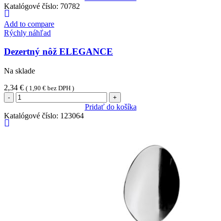
lyžice
Katalógové číslo:
70782
ELEGANCE
Add to compare
Rýchly náhľad
Dezertný nôž ELEGANCE
Na sklade
2,34
€
(
1,90
€
bez DPH )
množstvo
Dezertný
Pridať do košíka
nôž
Katalógové číslo:
123064
ELEGANCE