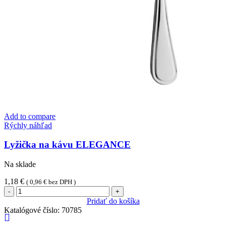
Add to compare
Rýchly náhľad
Lyžička na kávu ELEGANCE
Na sklade
1,18
€
(
0,96
€
bez DPH )
množstvo
Lyžička
Pridať do košíka
na
Katalógové číslo:
70785
kávu