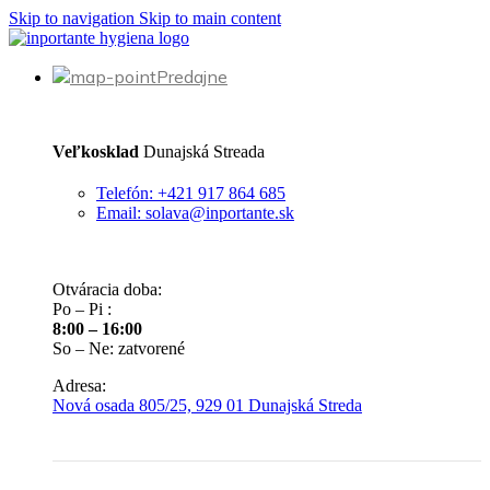
Skip to navigation
Skip to main content
Predajne
Veľkosklad
Dunajská Streada
Telefón: +421 917 864 685
Email: solava@inportante.sk
Otváracia doba:
Po – Pi :
8:00 – 16:00
So – Ne: zatvorené
Adresa:
Nová osada 805/25, 929 01 Dunajská Streda