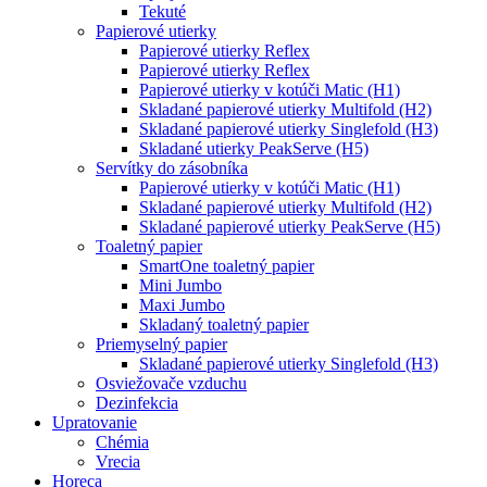
Tekuté
Papierové utierky
Papierové utierky Reflex
Papierové utierky Reflex
Papierové utierky v kotúči Matic (H1)
Skladané papierové utierky Multifold (H2)
Skladané papierové utierky Singlefold (H3)
Skladané utierky PeakServe (H5)
Servítky do zásobníka
Papierové utierky v kotúči Matic (H1)
Skladané papierové utierky Multifold (H2)
Skladané papierové utierky PeakServe (H5)
Toaletný papier
SmartOne toaletný papier
Mini Jumbo
Maxi Jumbo
Skladaný toaletný papier
Priemyselný papier
Skladané papierové utierky Singlefold (H3)
Osviežovače vzduchu
Dezinfekcia
Upratovanie
Chémia
Vrecia
Horeca