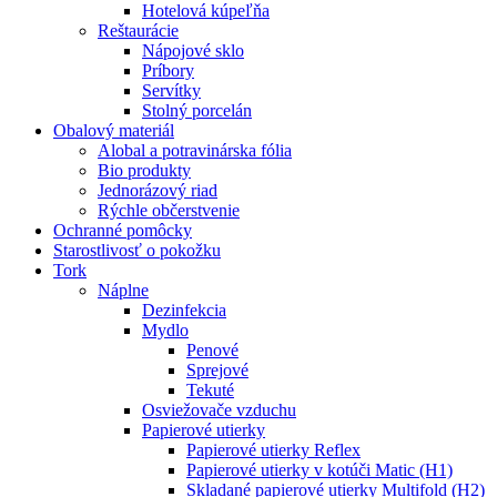
Hotelová kúpeľňa
Reštaurácie
Nápojové sklo
Príbory
Servítky
Stolný porcelán
Obalový materiál
Alobal a potravinárska fólia
Bio produkty
Jednorázový riad
Rýchle občerstvenie
Ochranné pomôcky
Starostlivosť o pokožku
Tork
Náplne
Dezinfekcia
Mydlo
Penové
Sprejové
Tekuté
Osviežovače vzduchu
Papierové utierky
Papierové utierky Reflex
Papierové utierky v kotúči Matic (H1)
Skladané papierové utierky Multifold (H2)