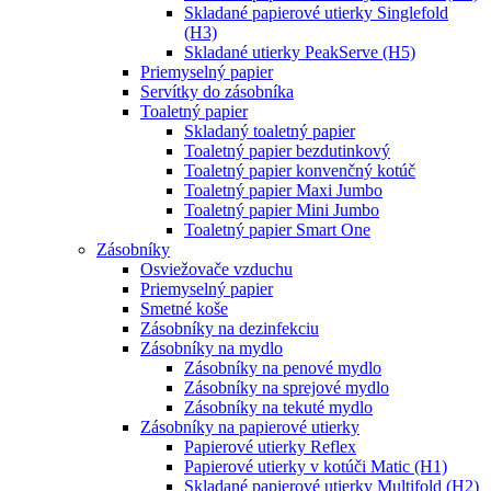
Skladané papierové utierky Singlefold
(H3)
Skladané utierky PeakServe (H5)
Priemyselný papier
Servítky do zásobníka
Toaletný papier
Skladaný toaletný papier
Toaletný papier bezdutinkový
Toaletný papier konvenčný kotúč
Toaletný papier Maxi Jumbo
Toaletný papier Mini Jumbo
Toaletný papier Smart One
Zásobníky
Osviežovače vzduchu
Priemyselný papier
Smetné koše
Zásobníky na dezinfekciu
Zásobníky na mydlo
Zásobníky na penové mydlo
Zásobníky na sprejové mydlo
Zásobníky na tekuté mydlo
Zásobníky na papierové utierky
Papierové utierky Reflex
Papierové utierky v kotúči Matic (H1)
Skladané papierové utierky Multifold (H2)