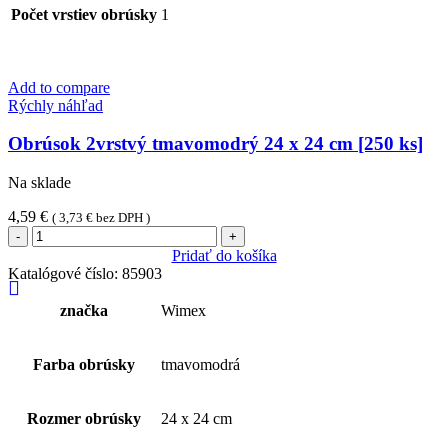
Počet vrstiev obrúsky
1
Add to compare
Rýchly náhľad
Obrúsok 2vrstvý tmavomodrý 24 x 24 cm [250 ks]
Na sklade
4,59
€
(
3,73
€
bez DPH )
množstvo
Obrúsok
Pridať do košíka
2vrstvý
Katalógové číslo:
85903
tmavomodrý
24
značka
Wimex
x
24
cm
Farba obrúsky
tmavomodrá
[250
ks]
Rozmer obrúsky
24 x 24 cm