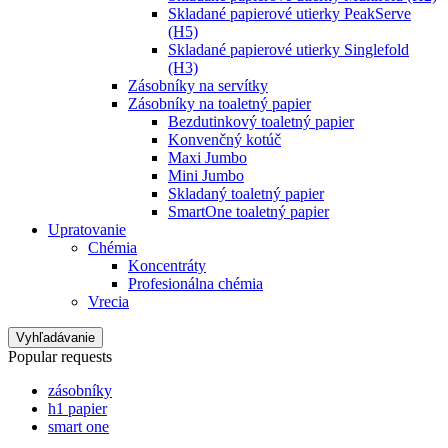
Skladané papierové utierky PeakServe
(H5)
Skladané papierové utierky Singlefold
(H3)
Zásobníky na servítky
Zásobníky na toaletný papier
Bezdutinkový toaletný papier
Konvenčný kotúč
Maxi Jumbo
Mini Jumbo
Skladaný toaletný papier
SmartOne toaletný papier
Upratovanie
Chémia
Koncentráty
Profesionálna chémia
Vrecia
Vyhľadávanie
Popular requests
zásobníky
h1 papier
smart one