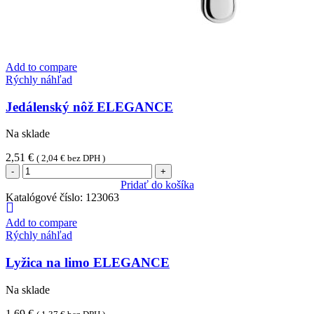
Add to compare
Rýchly náhľad
Jedálenský nôž ELEGANCE
Na sklade
2,51
€
(
2,04
€
bez DPH )
množstvo
Jedálenský
Pridať do košíka
nôž
Katalógové číslo:
123063
ELEGANCE
Add to compare
Rýchly náhľad
Lyžica na limo ELEGANCE
Na sklade
1,69
€