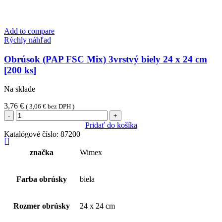
Add to compare
Rýchly náhľad
Obrúsok (PAP FSC Mix) 3vrstvý biely 24 x 24 cm
[200 ks]
Na sklade
3,76
€
(
3,06
€
bez DPH )
množstvo
Obrúsok
Pridať do košíka
(PAP
Katalógové číslo:
87200
FSC
Mix)
značka
Wimex
3vrstvý
biely
24
Farba obrúsky
biela
x
24
cm
Rozmer obrúsky
24 x 24 cm
[200
ks]