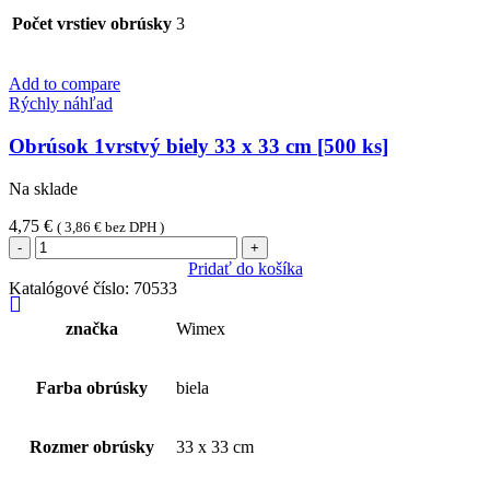
Počet vrstiev obrúsky
3
Add to compare
Rýchly náhľad
Obrúsok 1vrstvý biely 33 x 33 cm [500 ks]
Na sklade
4,75
€
(
3,86
€
bez DPH )
množstvo
Obrúsok
Pridať do košíka
1vrstvý
Katalógové číslo:
70533
biely
33
značka
Wimex
x
33
cm
Farba obrúsky
biela
[500
ks]
Rozmer obrúsky
33 x 33 cm