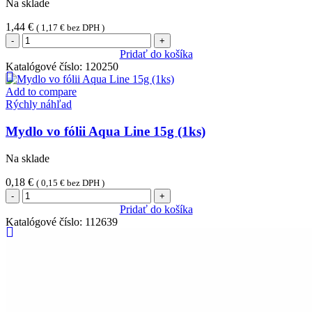
Na sklade
1,44
€
(
1,17
€
bez DPH )
množstvo
Hotelové
Pridať do košíka
papuče
Katalógové číslo:
120250
zatvorené
(1ks)
Add to compare
Rýchly náhľad
Mydlo vo fólii Aqua Line 15g (1ks)
Na sklade
0,18
€
(
0,15
€
bez DPH )
množstvo
Mydlo
Pridať do košíka
vo
Katalógové číslo:
112639
fólii
Aqua
Line
15g
(1ks)