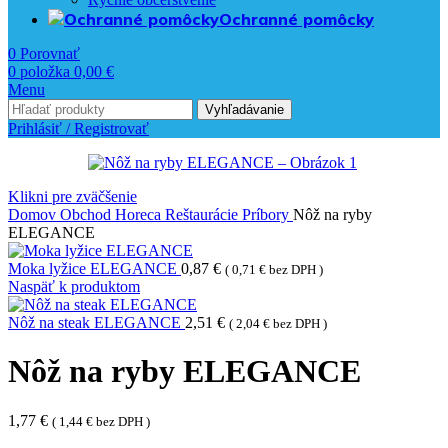
Ochranné pomôcky
0
Porovnať
0
položka
0,00
€
Menu
Vyhľadávanie
Prihlásiť / Registrovať
Klikni pre zväčšenie
Domov
Obchod
Horeca
Reštaurácie
Príbory
Nôž na ryby
ELEGANCE
Moka lyžice ELEGANCE
0,87
€
(
0,71
€
bez DPH )
Naspäť k produktom
Nôž na steak ELEGANCE
2,51
€
(
2,04
€
bez DPH )
Nôž na ryby ELEGANCE
1,77
€
(
1,44
€
bez DPH )