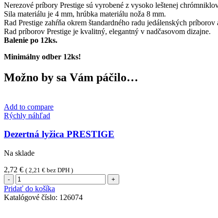
Nerezové príbory Prestige sú vyrobené z vysoko leštenej chrómniklov
Sila materiálu je 4 mm, hrúbka materiálu noža 8 mm.
Rad Prestige zahŕňa okrem štandardného radu jedálenských príborov 
Rad príborov Prestige je kvalitný, elegantný v nadčasovom dizajne.
Balenie po 12ks.
Minimálny odber 12ks!
Možno by sa Vám páčilo…
Add to compare
Rýchly náhľad
Dezertná lyžica PRESTIGE
Na sklade
2,72
€
(
2,21
€
bez DPH )
množstvo
Dezertná
Pridať do košíka
lyžica
Katalógové číslo:
126074
PRESTIGE