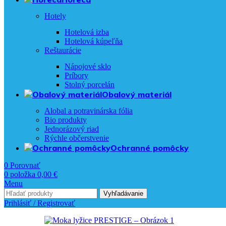
Hotely
Hotelová izba
Hotelová kúpeľňa
Reštaurácie
Nápojové sklo
Príbory
Stolný porcelán
Obalový materiál
Alobal a potravinárska fólia
Bio produkty
Jednorázový riad
Rýchle občerstvenie
Ochranné pomôcky
0
Porovnať
0
položka
0,00
€
Menu
Vyhľadávanie
Prihlásiť / Registrovať