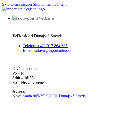
Skip to navigation
Skip to main content
Predajne
Veľkosklad
Dunajská Streada
Telefón: +421 917 864 685
Email: solava@inportante.sk
Otváracia doba:
Po – Pi :
8:00 – 16:00
So – Ne: zatvorené
Adresa:
Nová osada 805/25, 929 01 Dunajská Streda