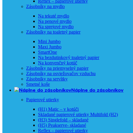
Reflex – papierové utierky
Zásobníky na mydlo
Na tekuté mydlo
Na penové mydlo
Na sprejové mydlo
Zásobníky na toaletný papier
Mini Jumbo
Maxi Jumbo
SmartOne
Na bezdutinkový toaletný papier
Na konvenčný kotúč
Zásobníky na priemyselný papier
Zásobníky na osviežovačov vzduchu
Zásobníky na servítky
Smetné koše
Náplne do zásobníkov
Papierové utierky
(H1) Matic – v kotúči
Skladané papierové utierky Multifold (H2)
(H3) Singlefold – skladané
(H5) Peakserve- skladané
Reflex – papierové utierky