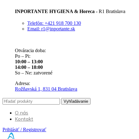
INPORTANTE HYGIENA & Horeca -
R1 Bratislava
Telefón: +421 918 700 130
Email: r1@inportante.sk
Otváracia doba:
Po – Pi:
10:00 – 13:00
14:00 – 18:00
So – Ne: zatvorené
Adresa:
Rožňavská 1, 831 04 Bratislava
Vyhľadávanie
O nás
Kontakt
Prihlásiť / Registrovať