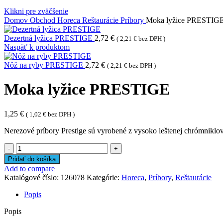
Klikni pre zväčšenie
Domov
Obchod
Horeca
Reštaurácie
Príbory
Moka lyžice PRESTIG
Dezertná lyžica PRESTIGE
2,72
€
(
2,21
€
bez DPH )
Naspäť k produktom
Nôž na ryby PRESTIGE
2,72
€
(
2,21
€
bez DPH )
Moka lyžice PRESTIGE
1,25
€
(
1,02
€
bez DPH )
Nerezové príbory Prestige sú vyrobené z vysoko leštenej chrómniklov
množstvo
Moka
Pridať do košíka
lyžice
Add to compare
PRESTIGE
Katalógové číslo:
126078
Kategórie:
Horeca
,
Príbory
,
Reštaurácie
Popis
Popis