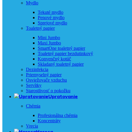
Mydlo
Tekuté mydlo
Penové mydlo
Sprejové mydlo
Toaletný papier
Mini Jumbo
Maxi Jumbo
SmartOne toaletný papier
Toaletný papier bezdutinkový
Konvenčný kotúč
Skladaný toaletný papier
Dezinfekcia
Priemyselný papier
Osviežovače vzduchu
Servítky
Starostlivosť o pokožku
Upratovanie
Chémia
Profesionálna chémia
Koncentráty
Vrecia
Horeca