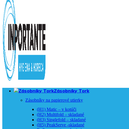
Zásobníky Tork
Zásobníky na papierové utierky
(H1) Matic – v kotúči
(H2) Multifold – skladané
(H3) Singlefold – skladané
(H5) PeakServe -skladané