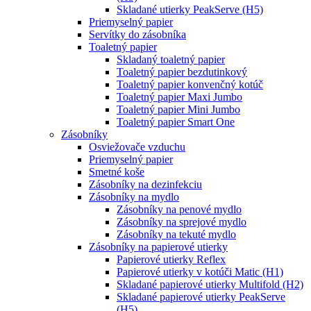
Skladané utierky PeakServe (H5)
Priemyselný papier
Servítky do zásobníka
Toaletný papier
Skladaný toaletný papier
Toaletný papier bezdutinkový
Toaletný papier konvenčný kotúč
Toaletný papier Maxi Jumbo
Toaletný papier Mini Jumbo
Toaletný papier Smart One
Zásobníky
Osviežovače vzduchu
Priemyselný papier
Smetné koše
Zásobníky na dezinfekciu
Zásobníky na mydlo
Zásobníky na penové mydlo
Zásobníky na sprejové mydlo
Zásobníky na tekuté mydlo
Zásobníky na papierové utierky
Papierové utierky Reflex
Papierové utierky v kotúči Matic (H1)
Skladané papierové utierky Multifold (H2)
Skladané papierové utierky PeakServe
(H5)