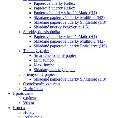
Papierové utierky Reflex
Papierové utierky Reflex
Papierové utierky v kotúči Matic (H1)
Skladané papierové utierky Multifold (H2)
Skladané papierové utierky Singlefold (H3)
Skladané utierky PeakServe (H5)
Servítky do zásobníka
Papierové utierky v kotúči Matic (H1)
Skladané papierové utierky Multifold (H2)
Skladané papierové utierky PeakServe (H5)
Toaletný papier
SmartOne toaletný papier
Mini Jumbo
Maxi Jumbo
Skladaný toaletný papier
Priemyselný papier
Skladané papierové utierky Singlefold (H3)
Osviežovače vzduchu
Dezinfekcia
Upratovanie
Chémia
Vrecia
Horeca
Hotely
Reštaurácie