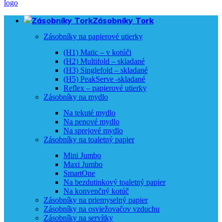
Zásobníky Tork
Zásobníky na papierové utierky
(H1) Matic – v kotúči
(H2) Multifold – skladané
(H3) Singlefold – skladané
(H5) PeakServe -skladané
Reflex – papierové utierky
Zásobníky na mydlo
Na tekuté mydlo
Na penové mydlo
Na sprejové mydlo
Zásobníky na toaletný papier
Mini Jumbo
Maxi Jumbo
SmartOne
Na bezdutinkový toaletný papier
Na konvenčný kotúč
Zásobníky na priemyselný papier
Zásobníky na osviežovačov vzduchu
Zásobníky na servítky