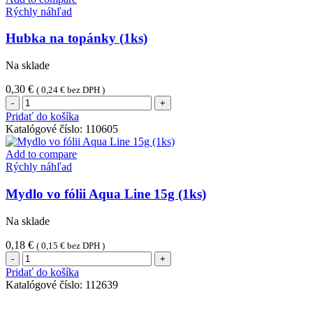
Rýchly náhľad
Hubka na topánky (1ks)
Na sklade
0,30
€
(
0,24
€
bez DPH )
množstvo
Hubka
Pridať do košíka
na
Katalógové číslo:
110605
topánky
(1ks)
Add to compare
Rýchly náhľad
Mydlo vo fólii Aqua Line 15g (1ks)
Na sklade
0,18
€
(
0,15
€
bez DPH )
množstvo
Mydlo
Pridať do košíka
vo
Katalógové číslo:
112639
fólii
Aqua