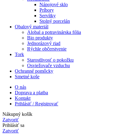
Nápojové sklo
Príbory
Servítky
Stolný porcelán
Obalový materiál
Alobal a potravinárska fólia
Bio produkty
Jednorázový riad
Rýchle občerstvenie
Tork
Starostlivosť o pokožku
Osviežovače vzduchu
Ochranné pomôcky
Smetné koše
O nás
Doprava a platba
Kontakt
Prihlásiť / Registrovať
Nákupný košík
Zatvoriť
Prihlásiť sa
Zatvoriť