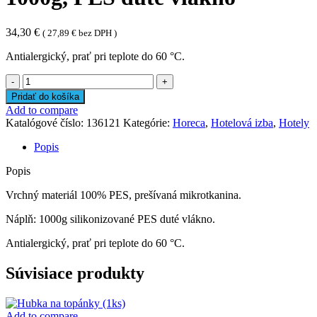
34,30
€
(
27,89
€
bez DPH )
Antialergický, prať pri teplote do 60 °C.
množstvo
Paplón
Pridať do košíka
HOTEL
Add to compare
135
Katalógové číslo:
136121
Kategórie:
Horeca
,
Hotelová izba
,
Hotely
x
200
Popis
cm,
1000g,
Popis
PES
duté
Vrchný materiál 100% PES, prešívaná mikrotkanina.
vlákno
Náplň: 1000g silikonizované PES duté vlákno.
Antialergický, prať pri teplote do 60 °C.
Súvisiace produkty
Add to compare