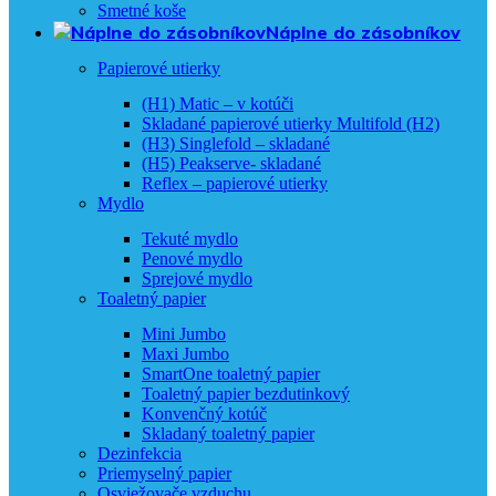
Smetné koše
Náplne do zásobníkov
Papierové utierky
(H1) Matic – v kotúči
Skladané papierové utierky Multifold (H2)
(H3) Singlefold – skladané
(H5) Peakserve- skladané
Reflex – papierové utierky
Mydlo
Tekuté mydlo
Penové mydlo
Sprejové mydlo
Toaletný papier
Mini Jumbo
Maxi Jumbo
SmartOne toaletný papier
Toaletný papier bezdutinkový
Konvenčný kotúč
Skladaný toaletný papier
Dezinfekcia
Priemyselný papier
Osviežovače vzduchu