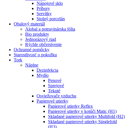
Nápojové sklo
Príbory
Servítky
Stolný porcelán
Obalový materiál
Alobal a potravinárska fólia
Bio produkty
Jednorázový riad
Rýchle občerstvenie
Ochranné pomôcky
Starostlivosť o pokožku
Tork
Náplne
Dezinfekcia
Mydlo
Penové
Sprejové
Tekuté
Osviežovače vzduchu
Papierové utierky
Papierové utierky Reflex
Papierové utierky v kotúči Matic (H1)
Skladané papierové utierky Multifold (H2)
Skladané papierové utierky Singlefold
(H3)