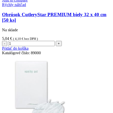
Add to compare
x
Rýchly náhľad
40
cm
Obrúsok CutleryStar PREMIUM biely 32 x 40 cm
[50
[50 ks]
ks]
Na sklade
5,04
€
(
4,10
€
bez DPH )
množstvo
Obrúsok
Pridať do košíka
CutleryStar
Katalógové číslo:
89000
PREMIUM
biely
32
x
40
cm
[50
ks]