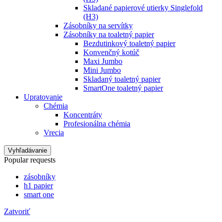
Skladané papierové utierky Singlefold
(H3)
Zásobníky na servítky
Zásobníky na toaletný papier
Bezdutinkový toaletný papier
Konvenčný kotúč
Maxi Jumbo
Mini Jumbo
Skladaný toaletný papier
SmartOne toaletný papier
Upratovanie
Chémia
Koncentráty
Profesionálna chémia
Vrecia
Vyhľadávanie
Popular requests
zásobníky
h1 papier
smart one
Zatvoriť