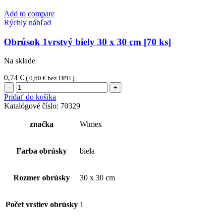
Add to compare
Rýchly náhľad
Obrúsok 1vrstvý biely 30 x 30 cm [70 ks]
Na sklade
0,74
€
(
0,60
€
bez DPH )
množstvo
Obrúsok
Pridať do košíka
1vrstvý
Katalógové číslo:
70329
biely
30
značka
Wimex
x
30
cm
Farba obrúsky
biela
[70
ks]
Rozmer obrúsky
30 x 30 cm
Počet vrstiev obrúsky
1