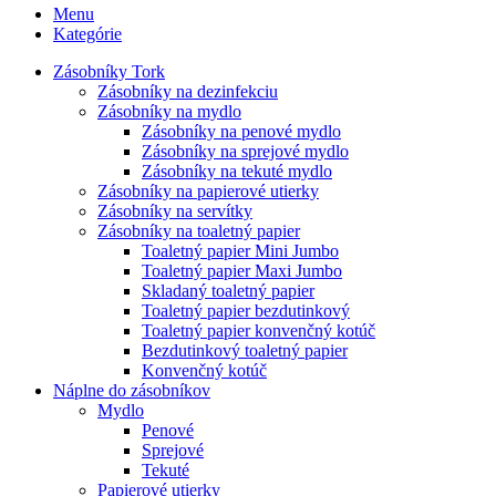
Menu
Kategórie
Zásobníky Tork
Zásobníky na dezinfekciu
Zásobníky na mydlo
Zásobníky na penové mydlo
Zásobníky na sprejové mydlo
Zásobníky na tekuté mydlo
Zásobníky na papierové utierky
Zásobníky na servítky
Zásobníky na toaletný papier
Toaletný papier Mini Jumbo
Toaletný papier Maxi Jumbo
Skladaný toaletný papier
Toaletný papier bezdutinkový
Toaletný papier konvenčný kotúč
Bezdutinkový toaletný papier
Konvenčný kotúč
Náplne do zásobníkov
Mydlo
Penové
Sprejové
Tekuté
Papierové utierky