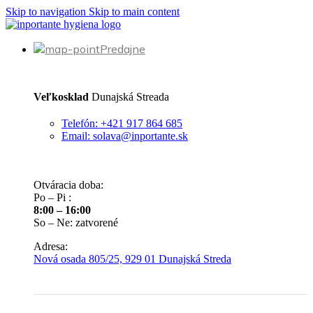
Skip to navigation
Skip to main content
Predajne
Veľkosklad
Dunajská Streada
Telefón: +421 917 864 685
Email: solava@inportante.sk
Otváracia doba:
Po – Pi :
8:00 – 16:00
So – Ne: zatvorené
Adresa:
Nová osada 805/25, 929 01 Dunajská Streda