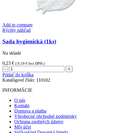
Add to compare
Rýchly náhľad
Sada hygienická (1ks)
Na sklade
0,23
€
(
0,19
€
bez DPH )
množstvo
Sada
Pridať do košíka
hygienická
Katalógové číslo:
110102
(1ks)
INFORMÁCIE
O nás
Kontakt
Doprava a platba
Všeobecné obchodné podmienky
Ochrana osobných údajov
Môj účet
Veľkosklad Dunajská Streda