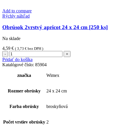
Add to compare
Rýchly náhľad
Obrúsok 2vrstvý apricot 24 x 24 cm [250 ks]
Na sklade
4,59
€
(
3,73
€
bez DPH )
množstvo
Obrúsok
Pridať do košíka
2vrstvý
Katalógové číslo:
85904
apricot
24
značka
Wimex
x
24
cm
Rozmer obrúsky
24 x 24 cm
[250
ks]
Farba obrúsky
broskyňová
Počet vrstiev obrúsky
2