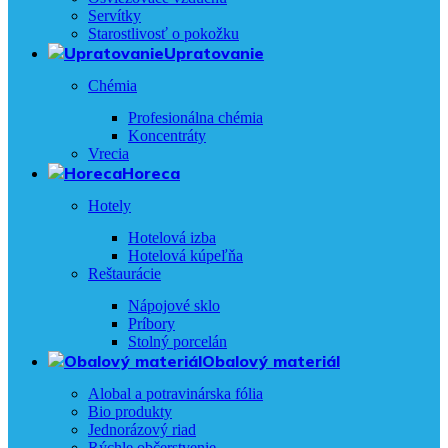
Servítky
Starostlivosť o pokožku
Upratovanie
Chémia
Profesionálna chémia
Koncentráty
Vrecia
Horeca
Hotely
Hotelová izba
Hotelová kúpeľňa
Reštaurácie
Nápojové sklo
Príbory
Stolný porcelán
Obalový materiál
Alobal a potravinárska fólia
Bio produkty
Jednorázový riad
Rýchle občerstvenie