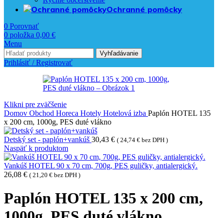
Ochranné pomôcky
0
Porovnať
0
položka
0,00
€
Menu
Vyhľadávanie
Prihlásiť / Registrovať
Klikni pre zväčšenie
Domov
Obchod
Horeca
Hotely
Hotelová izba
Paplón HOTEL 135
x 200 cm, 1000g, PES duté vlákno
Detský set - paplón+vankúš
30,43
€
(
24,74
€
bez DPH )
Naspäť k produktom
Vankúš HOTEL 90 x 70 cm, 700g, PES guličky, antialergický.
26,08
€
(
21,20
€
bez DPH )
Paplón HOTEL 135 x 200 cm,
1000g, PES duté vlákno