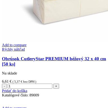
Add to compare
Rýchly náhľad
Obrúsok CutleryStar PREMIUM béžový 32 x 40 cm
[50 ks]
Na sklade
6,61
€
(
5,37
€
bez DPH )
množstvo
Obrúsok
Pridať do košíka
CutleryStar
Katalógové číslo:
89009
PREMIUM
béžový
32